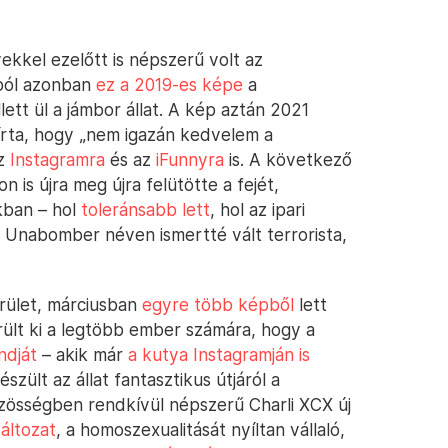
kkel ezelőtt is népszerű volt az
ából azonban
ez a 2019-es képe
a
tt ül a jámbor állat. A kép aztán 2021
ráírta, hogy „nem igazán kedvelem a
az
Instagramra
és az
iFunnyra
is. A következő
is újra meg újra felütötte a fejét,
kban – hol
toleránsabb lett
, hol az ipari
z Unabomber néven ismertté vált terrorista,
rület, márciusban
egyre több képből
lett
ült ki a legtöbb ember számára, hogy a
ndját
– akik már
a kutya Instagramján is
szült az állat fantasztikus útjáról a
zösségben rendkívül népszerű Charli XCX új
változat
, a homoszexualitását nyíltan vállaló,