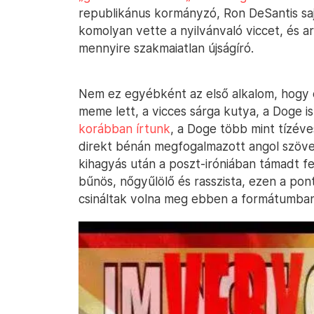
republikánus kormányzó, Ron DeSantis sa
komolyan vette a nyilvánvaló viccet, és a
mennyire szakmaiatlan újságíró.
Nem ez egyébként az első alkalom, hogy
meme lett, a vicces sárga kutya, a Doge is
korábban írtunk
, a Doge több mint tízéve
direkt bénán megfogalmazott angol szöve
kihagyás után a poszt-iróniában támadt fel
bűnös, nőgyűlölő és rasszista, ezen a pon
csináltak volna meg ebben a formátumban i