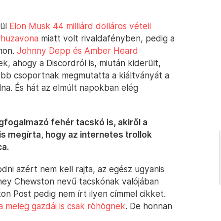
nül
Elon Musk 44 milliárd dolláros vételi
ó huzavona
miatt volt rivaldafényben, pedig a
rmon.
Johnny Depp és Amber Heard
, ahogy a Discordról is, miután kiderült,
sebb csoportnak megmutatta a kiáltványát a
lna. És hát az elmúlt napokban elég
fogalmazó fehér tacskó is, akiről a
s megírta, hogy az internetes trollok
ca.
odni azért nem kell rajta, az egész ugyanis
tney Chewston nevű tacskónak valójában
on Post pedig nem írt ilyen címmel cikket.
a meleg gazdái is csak röhögnek
. De honnan