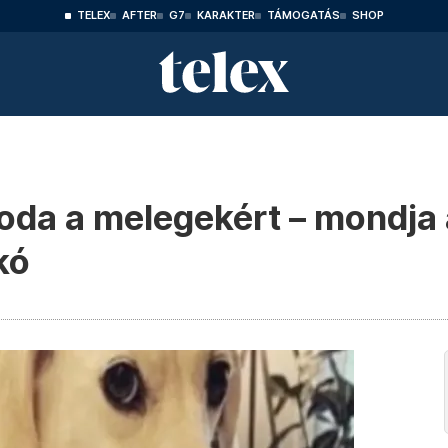
TELEX
AFTER
G7
KARAKTER
TÁMOGATÁS
SHOP
da a melegekért – mondja 
kó