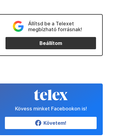
Állítsd be a Telexet
megbízható forrásnak!
Beállítom
Kövess minket Facebookon is!
Követem!