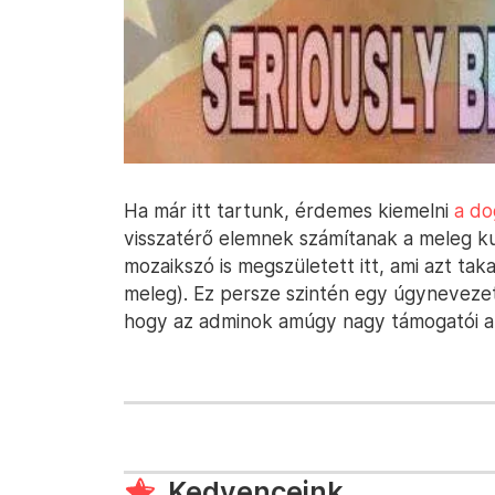
Ha már itt tartunk, érdemes kiemelni
a do
visszatérő elemnek számítanak a meleg k
mozaikszó is megszületett itt, ami azt ta
meleg). Ez persze szintén egy úgynevezett
hogy az adminok amúgy nagy támogatói 
Kedvenceink