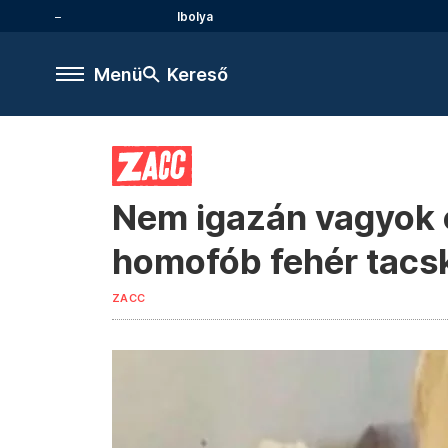
Ibolya
Menü
Kereső
Nem igazán vagyok o
homofób fehér tacs
ZACC