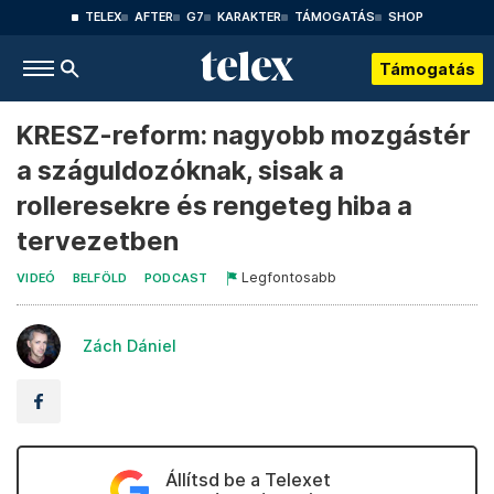
TELEX
AFTER
G7
KARAKTER
TÁMOGATÁS
SHOP
Támogatás
KRESZ-reform: nagyobb mozgástér
a száguldozóknak, sisak a
rolleresekre és rengeteg hiba a
tervezetben
Legfontosabb
VIDEÓ
BELFÖLD
PODCAST
Zách Dániel
Állítsd be a Telexet