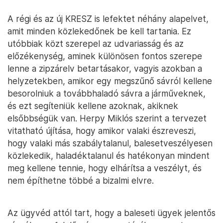
A régi és az új KRESZ is lefektet néhány alapelvet,
amit minden közlekedőnek be kell tartania. Ez
utóbbiak közt szerepel az udvariasság és az
előzékenység, aminek különösen fontos szerepe
lenne a zipzárelv betartásakor, vagyis azokban a
helyzetekben, amikor egy megszűnő sávról kellene
besorolniuk a továbbhaladó sávra a járműveknek,
és ezt segíteniük kellene azoknak, akiknek
elsőbbségük van. Herpy Miklós szerint a tervezet
vitatható újítása, hogy amikor valaki észreveszi,
hogy valaki más szabálytalanul, balesetveszélyesen
közlekedik, haladéktalanul és hatékonyan mindent
meg kellene tennie, hogy elhárítsa a veszélyt, és
nem építhetne többé a bizalmi elvre.
Az ügyvéd attól tart, hogy a baleseti ügyek jelentős