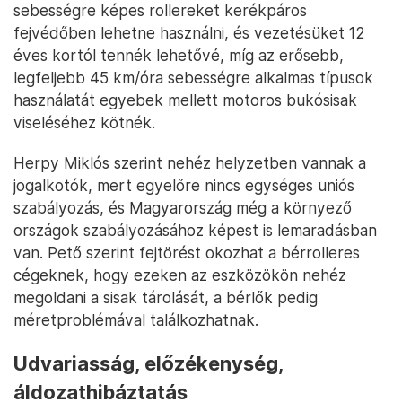
sebességre képes rollereket kerékpáros
fejvédőben lehetne használni, és vezetésüket 12
éves kortól tennék lehetővé, míg az erősebb,
legfeljebb 45 km/óra sebességre alkalmas típusok
használatát egyebek mellett motoros bukósisak
viseléséhez kötnék.
Herpy Miklós szerint nehéz helyzetben vannak a
jogalkotók, mert egyelőre nincs egységes uniós
szabályozás, és Magyarország még a környező
országok szabályozásához képest is lemaradásban
van. Pető szerint fejtörést okozhat a bérrolleres
cégeknek, hogy ezeken az eszközökön nehéz
megoldani a sisak tárolását, a bérlők pedig
méretproblémával találkozhatnak.
Udvariasság, előzékenység,
áldozathibáztatás