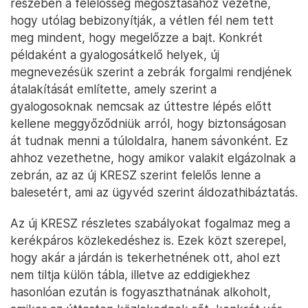
részében a felelősség megosztásához vezetne,
hogy utólag bebizonyítják, a vétlen fél nem tett
meg mindent, hogy megelőzze a bajt. Konkrét
példaként a gyalogosátkelő helyek, új
megnevezésük szerint a zebrák forgalmi rendjének
átalakítását említette, amely szerint a
gyalogosoknak nemcsak az úttestre lépés előtt
kellene meggyőződniük arról, hogy biztonságosan
át tudnak menni a túloldalra, hanem sávonként. Ez
ahhoz vezethetne, hogy amikor valakit elgázolnak a
zebrán, az az új KRESZ szerint felelős lenne a
balesetért, ami az ügyvéd szerint áldozathibáztatás.
Az új KRESZ részletes szabályokat fogalmaz meg a
kerékpáros közlekedéshez is. Ezek közt szerepel,
hogy akár a járdán is tekerhetnének ott, ahol ezt
nem tiltja külön tábla, illetve az eddigiekhez
hasonlóan ezután is fogyaszthatnának alkoholt,