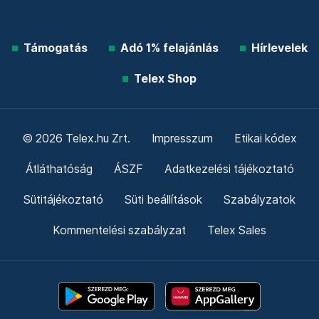
Támogatás
Adó 1% felajánlás
Hírlevelek
Telex Shop
© 2026 Telex.hu Zrt.
Impresszum
Etikai kódex
Átláthatóság
ÁSZF
Adatkezelési tájékoztató
Sütitájékoztató
Süti beállítások
Szabályzatok
Kommentelési szabályzat
Telex Sales