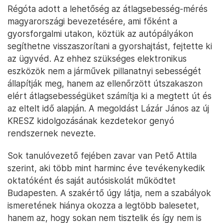
Régóta adott a lehetőség az átlagsebesség-mérés
magyarországi bevezetésére, ami főként a
gyorsforgalmi utakon, köztük az autópályákon
segíthetne visszaszorítani a gyorshajtást, fejtette ki
az ügyvéd. Az ehhez szükséges elektronikus
eszközök nem a járművek pillanatnyi sebességét
állapítják meg, hanem az ellenőrzött útszakaszon
elért átlagsebességüket számítja ki a megtett út és
az eltelt idő alapján. A megoldást Lázár János az új
KRESZ kidolgozásának kezdetekor genyó
rendszernek nevezte.
Sok tanulóvezető fejében zavar van Pető Attila
szerint, aki több mint harminc éve tevékenykedik
oktatóként és saját autósiskolát működtet
Budapesten. A szakértő úgy látja, nem a szabályok
ismeretének hiánya okozza a legtöbb balesetet,
hanem az, hogy sokan nem tisztelik és így nem is