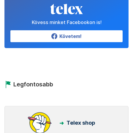
Kövess minket Facebookon is!
Követem!
Legfontosabb
Telex shop