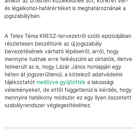
amikor az úttesten közlekednek sőt, konkrét vér-
és légalkohol-határértéket is meghatároznának a
jogszabályban.
A Telex Téma KRESZ-tervezetről szóló epizódjában
részletesen beszéltünk az új jogszabály
bevezetésének várható lépéseiről, arról, hogy
mennyire tudnak erre felkészülni az oktatók, illetve
felmerült az is, hogy Lázár János honlapján egy
héten át jogszerűtlenül, a kötelező adatvédelmi
tájékoztatót
mellőzve gyűjtötték
a lakossági
véleményeket, de ettől függetlenül is kérdés, hogy
mennyire hatékony módszer ez egy ilyen összetett
szabályrendszer véglegesítéséhez.