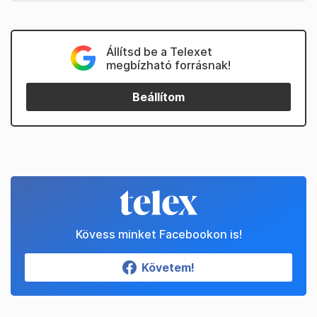
Állítsd be a Telexet
megbízható forrásnak!
Beállítom
Kövess minket Facebookon is!
Követem!