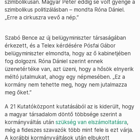
szimbolikusan. Magyar Péter eddig se volt gyenge a
szimbolikus politizálásban – mondta Róna Dániel.
„Erre a cirkuszra vevő a nép.”
Szabó Bence az új belügyminiszter társaságában
érkezett, és a Telex kérdésére Pósfai Gábor
belügyminiszter elmondta, hogy az ő kabinetjében
fog dolgozni. Róna Dániel szerint ennek
üzenetértéke van, azt üzeni, hogy a hősök elnyerik
méltó jutalmukat, ahogy egy népmesében. „Ez a
kormány nem tehette meg, hogy nem jutalmazza
meg őket.”
A 21 Kutatóközpont kutatásából az is kiderült, hogy
a magyar társadalom döntő többsége szerint a
kormányváltás után
szükség van elszámoltatásra
,
még a fideszes szavazók több mint fele is ezt várja.
A korábbi kormányváltások után elbukott