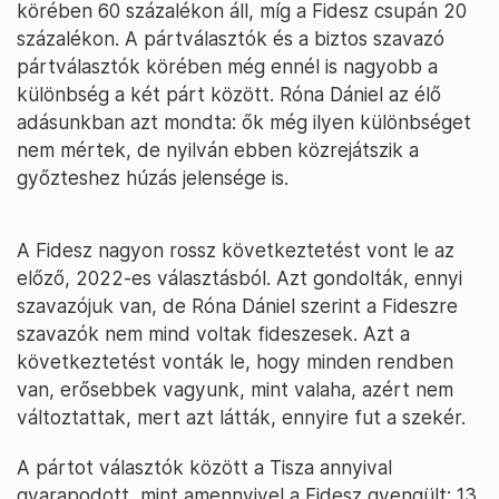
körében 60 százalékon áll, míg a Fidesz csupán 20
százalékon. A pártválasztók és a biztos szavazó
pártválasztók körében még ennél is nagyobb a
különbség a két párt között. Róna Dániel az élő
adásunkban azt mondta: ők még ilyen különbséget
nem mértek, de nyilván ebben közrejátszik a
győzteshez húzás jelensége is.
A Fidesz nagyon rossz következtetést vont le az
előző, 2022-es választásból. Azt gondolták, ennyi
szavazójuk van, de Róna Dániel szerint a Fideszre
szavazók nem mind voltak fideszesek. Azt a
következtetést vonták le, hogy minden rendben
van, erősebbek vagyunk, mint valaha, azért nem
változtattak, mert azt látták, ennyire fut a szekér.
A pártot választók között a Tisza annyival
gyarapodott, mint amennyivel a Fidesz gyengült: 13