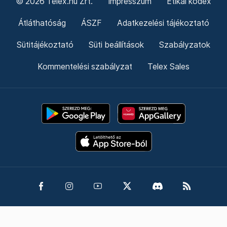
© 2026 Telex.hu Zrt.
Impresszum
Etikai kódex
Átláthatóság
ÁSZF
Adatkezelési tájékoztató
Sütitájékoztató
Süti beállítások
Szabályzatok
Kommentelési szabályzat
Telex Sales