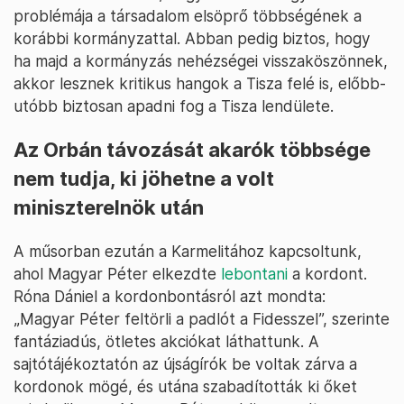
problémája a társadalom elsöprő többségének a
korábbi kormányzattal. Abban pedig biztos, hogy
ha majd a kormányzás nehézségei visszaköszönnek,
akkor lesznek kritikus hangok a Tisza felé is, előbb-
utóbb biztosan apadni fog a Tisza lendülete.
Az Orbán távozását akarók többsége
nem tudja, ki jöhetne a volt
miniszterelnök után
A műsorban ezután a Karmelitához kapcsoltunk,
ahol Magyar Péter elkezdte
lebontani
a kordont.
Róna Dániel a kordonbontásról azt mondta:
„Magyar Péter feltörli a padlót a Fidesszel”, szerinte
fantáziadús, ötletes akciókat láthattunk. A
sajtótájékoztatón az újságírók be voltak zárva a
kordonok mögé, és utána szabadították ki őket