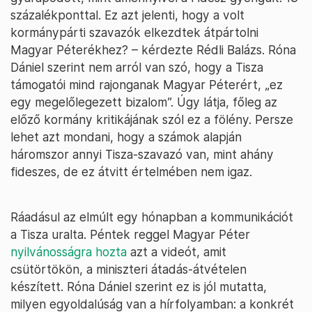
százalékponttal. Ez azt jelenti, hogy a volt
kormánypárti szavazók elkezdtek átpártolni
Magyar Péterékhez? – kérdezte Rédli Balázs. Róna
Dániel szerint nem arról van szó, hogy a Tisza
támogatói mind rajonganak Magyar Péterért, „ez
egy megelőlegezett bizalom”. Úgy látja, főleg az
előző kormány kritikájának szól ez a fölény. Persze
lehet azt mondani, hogy a számok alapján
háromszor annyi Tisza-szavazó van, mint ahány
fideszes, de ez átvitt értelmében nem igaz.
Ráadásul az elmúlt egy hónapban a kommunikációt
a Tisza uralta. Péntek reggel Magyar Péter
nyilvánosságra hozta
azt a videót, amit
csütörtökön, a miniszteri átadás-átvételen
készített. Róna Dániel szerint ez is jól mutatta,
milyen egyoldalúság van a hírfolyamban: a konkrét