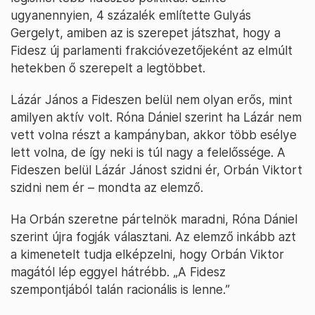
ugyanennyien, 4 százalék említette Gulyás
Gergelyt, amiben az is szerepet játszhat, hogy a
Fidesz új parlamenti frakcióvezetőjeként az elmúlt
hetekben ő szerepelt a legtöbbet.
Lázár János a Fideszen belül nem olyan erős, mint
amilyen aktív volt. Róna Dániel szerint ha Lázár nem
vett volna részt a kampányban, akkor több esélye
lett volna, de így neki is túl nagy a felelőssége. A
Fideszen belül Lázár Jánost szidni ér, Orbán Viktort
szidni nem ér – mondta az elemző.
Ha Orbán szeretne pártelnök maradni, Róna Dániel
szerint újra fogják választani. Az elemző inkább azt
a kimenetelt tudja elképzelni, hogy Orbán Viktor
magától lép eggyel hátrébb. „A Fidesz
szempontjából talán racionális is lenne.”