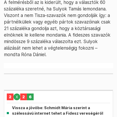
A felmérésből az is kiderült, hogy a választók 60
százaléka szeretné, ha Sulyok Tamás lemondana.
Viszont a nem Tisza-szavazók nem gondolják így: a
pártnélküliek vagy egyéb pártok szavazóinak csak
21 százaléka gondolja azt, hogy a köztársasági
elnöknek le kellene mondania. A fideszes szavazók
mindössze 9 százaléka válaszolta ezt. Sulyok
alázását nem lehet a végtelenségig fokozni –
mondta Róna Dániel.
Vissza a jövőbe: Schmidt Mária szerint a
szélessávú internet tehet a Fidesz vereségéről