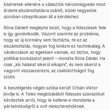
kísérletek ellenére a választók háromnegyede most
érdemi elszámoltatásra számít, közel negyedük
azonban szkeptikusan áll a kérdéshez.
Róna Dánielt meglepte kicsit, hogy a fideszesek fele
is így gondolkodik. Viszont szerinte az probléma,
hogy az új kormány sem tisztázta, mi ez az
elszámoltatás, hogyan fog kinézni ez technikailag. A
várakozások az egekben vannak, ez biztos, hogy
politikai kockázatot jelent – mondta Róna Dániel. Ha
csak „kis halakat sikerül elkapni”, és nem sikerül a
vagyont visszaszerezni, az csalódottságot fog
szülni.
A beszélgetés végén szóba került Orbán Viktor
jövője is. A Telex megbízásából fideszes szavazókat
kérdeztek arról, hogy le kellene-e mondania a
pártelnökségről a volt miniszterelnöknek.