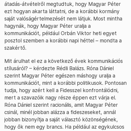
átadás-átvételről megtudtuk, hogy Magyar Péter
ezt hogyan akarta láttatni, de a korábbi kormány
saját valóságértelmezését nem látjuk. Most mintha
hagynák, hogy Magyar Péter uralja a
kommunikációt, például Orbán Viktor heti egyet
posztol szemben a korábbi napi héttel – mondta a
szakértő.
Mit árulhat el ez a következő évek kommunikációs
stílusáról? – kérdezte Rédli Balázs. Róna Dániel
szerint Magyar Péter egészen máshogy uralja a
kommunikációt, mint a korábbi politikusok. Pontosan
tudja, hogy azért kell a Fidesszel konfrontálódni,
mert a szavazóik nagy része éppen ezt várja el.
Róna Dániel szerint racionális, amit Magyar Péter
csinál, minél jobban alázza a fideszeseket, annál
jobban bizonyítja a saját választó közönségének,
hogy ők nem egy brancs. Ha például az egykulcsos