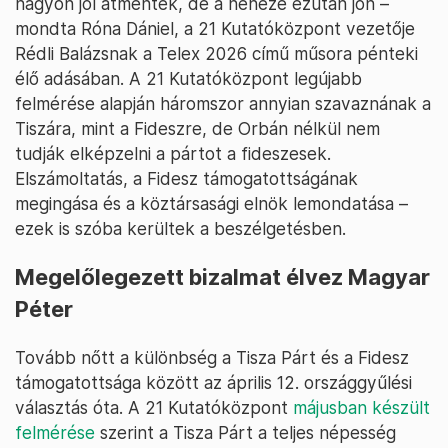
nagyon jól átmentek, de a neheze ezután jön –
mondta Róna Dániel, a 21 Kutatóközpont vezetője
Rédli Balázsnak a Telex 2026 című műsora pénteki
élő adásában. A 21 Kutatóközpont legújabb
felmérése alapján háromszor annyian szavaznának a
Tiszára, mint a Fideszre, de Orbán nélkül nem
tudják elképzelni a pártot a fideszesek.
Elszámoltatás, a Fidesz támogatottságának
megingása és a köztársasági elnök lemondatása –
ezek is szóba kerültek a beszélgetésben.
Megelőlegezett bizalmat élvez Magyar
Péter
Tovább nőtt a különbség a Tisza Párt és a Fidesz
támogatottsága között az április 12. országgyűlési
választás óta. A 21 Kutatóközpont
májusban készült
felmérése
szerint a Tisza Párt a teljes népesség