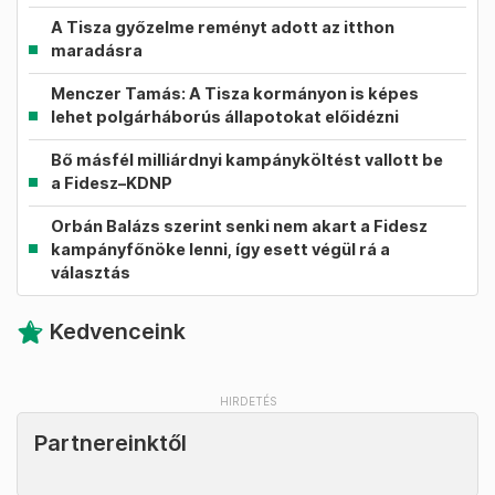
A Tisza győzelme reményt adott az itthon
maradásra
Menczer Tamás: A Tisza kormányon is képes
lehet polgárháborús állapotokat előidézni
Bő másfél milliárdnyi kampányköltést vallott be
a Fidesz–KDNP
Orbán Balázs szerint senki nem akart a Fidesz
kampányfőnöke lenni, így esett végül rá a
választás
Kedvenceink
Partnereinktől