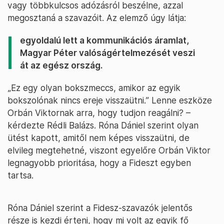
vagy többkulcsos adózásról beszélne, azzal
megosztaná a szavazóit. Az elemző úgy látja:
egyoldalú lett a kommunikációs áramlat,
Magyar Péter valóságértelmezését veszi
át az egész ország.
„Ez egy olyan bokszmeccs, amikor az egyik
bokszolónak nincs ereje visszaütni.” Lenne eszköze
Orbán Viktornak arra, hogy tudjon reagálni? –
kérdezte Rédli Balázs. Róna Dániel szerint olyan
ütést kapott, amitől nem képes visszaütni, de
elvileg megtehetné, viszont egyelőre Orbán Viktor
legnagyobb prioritása, hogy a Fideszt egyben
tartsa.
Róna Dániel szerint a Fidesz-szavazók jelentős
része is kezdi érteni, hogy mi volt az egyik fő