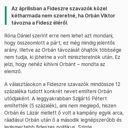
Az áprilisban a Fideszre szavazók közel
kétharmada nem szeretné, ha Orbán Viktor
távozna a Fidesz éléről.
Róna Dániel szerint erre nem lehet azt mondani,
hogy összeomlott a párt, ez még mindig jelentős
arány. Illetve az Orbán távozását óhajtók többsége
nem tudja, ki jöhetne a volt miniszterelnök után. Ez
jelzi, hogy nehéz kihívni Orbánt – mondta az
elemző.
A választásokon a Fideszre szavazók mindössze 12
százaléka tudott konkrét nevet említeni Orbán
utódjaként. A leggyakrabban Szijjártó Pétert
említették (5 százalék), ami nem meglepő, hiszen
Orbán és Lázár mellett ő volt a kampány egyik arca,
ráadásul Orbán után ő a második legnépszerűbb és
legismertebb fideszes politikus. Szinte