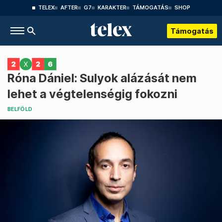
TELEX
AFTER
G7
KARAKTER
TÁMOGATÁS
SHOP
Támogatás
Róna Dániel: Sulyok alázását nem
lehet a végtelenségig fokozni
BELFÖLD