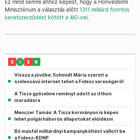
Ez mind semmi ahhoz képest, hogy a Honvédelmi
Minisztérium a választás előtt
1311 milliárd forintos
keretszerződést kötött a 4iG-vel
.
Vissza a jövőbe: Schmidt Mária szerint a
szélessávú internet tehet a Fidesz vereségéről
A Tisza győzelme reményt adott az itthon
maradásra
Menczer Tamás: A Tisza kormányon is képes
lehet polgárháborús állapotokat előidézni
Bő másfél milliárdnyi kampányköltést vallott be
a Fidesz–KDNP