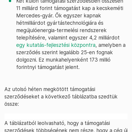
Két külön támogatási szerződésben összesen
11 milliárd forint támogatást kap a kecskeméti
Mercedes-gyár. Ők egyszer kapnak
hétmilliárdot gyártástechnológiára és
megújulóenergia-termelési rendszerek
telepítésére, valamint egyszer 4,2 milliárdot
egy kutatás-fejlesztési központra
, amelyben a
szerződés szerint legalább 25-en fognak
dolgozni. Ez munkahelyenként 173 millió
forintnyi támogatást jelent.
Az utolsó héten megkötött támogatási
szerződéseket a következő táblázatba szedtük
össze:
A táblázatból leolvasható, hogy a támogatási
szerződések többségének nem része, hogy a cég új