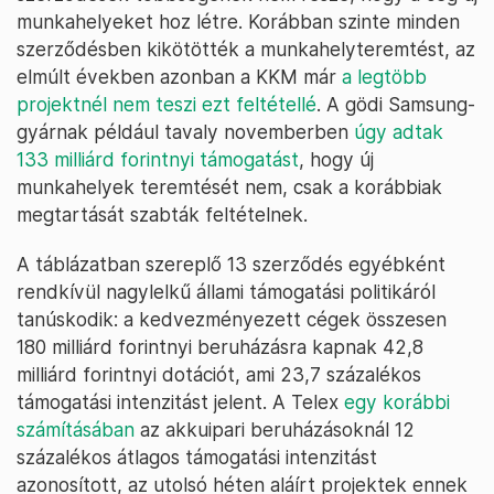
munkahelyeket hoz létre. Korábban szinte minden
szerződésben kikötötték a munkahelyteremtést, az
elmúlt években azonban a KKM már
a legtöbb
projektnél nem teszi ezt feltétellé
. A gödi Samsung-
gyárnak például tavaly novemberben
úgy adtak
133 milliárd forintnyi támogatást
, hogy új
munkahelyek teremtését nem, csak a korábbiak
megtartását szabták feltételnek.
A táblázatban szereplő 13 szerződés egyébként
rendkívül nagylelkű állami támogatási politikáról
tanúskodik: a kedvezményezett cégek összesen
180 milliárd forintnyi beruházásra kapnak 42,8
milliárd forintnyi dotációt, ami 23,7 százalékos
támogatási intenzitást jelent. A Telex
egy korábbi
számításában
az akkuipari beruházásoknál 12
százalékos átlagos támogatási intenzitást
azonosított, az utolsó héten aláírt projektek ennek