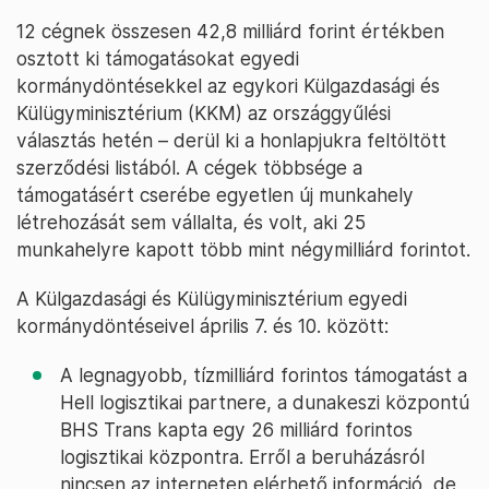
12 cégnek összesen 42,8 milliárd forint értékben
osztott ki támogatásokat egyedi
kormánydöntésekkel az egykori Külgazdasági és
Külügyminisztérium (KKM) az országgyűlési
választás hetén – derül ki a honlapjukra feltöltött
szerződési listából. A cégek többsége a
támogatásért cserébe egyetlen új munkahely
létrehozását sem vállalta, és volt, aki 25
munkahelyre kapott több mint négymilliárd forintot.
A Külgazdasági és Külügyminisztérium egyedi
kormánydöntéseivel április 7. és 10. között:
A legnagyobb, tízmilliárd forintos támogatást a
Hell logisztikai partnere, a dunakeszi központú
BHS Trans kapta egy 26 milliárd forintos
logisztikai központra. Erről a beruházásról
nincsen az interneten elérhető információ, de