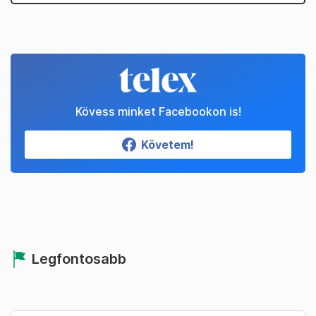
Kövess minket Facebookon is!
Követem!
Legfontosabb