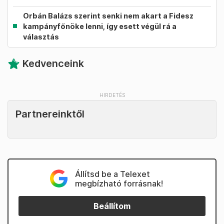
Orbán Balázs szerint senki nem akart a Fidesz
kampányfőnöke lenni, így esett végül rá a
választás
Kedvenceink
Partnereinktől
Állítsd be a Telexet
megbízható forrásnak!
Beállítom