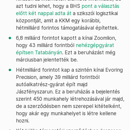
azt tudni lehet, hogy a BHS
pont a választás
előtt két nappal adta át
a szikszói logisztikai
központját, amit a KKM egy korábbi,
hétmilliárd forintos támogatásával építettek.
6,8 milliárd forintot kapott a kínai Zoomlion,
hogy 43 milliárd forintból
nehézgépgyárat
építsen Tatabányán
. Ezt a beruházást még
márciusban jelentették be.
Hétmilliárd forintot kap a szintén kínai Evoring
Precision, amely 39 milliárd forintból
autóalkatrész-gyárat épít majd
Jászfényszarun. Ez a beruházás a bejelentés
szerint 450 munkahely létrehozásával jár majd,
de a szerződésben nem szerepel kitételként,
hogy akár egy munkahelyet is létre kellene
hozni.