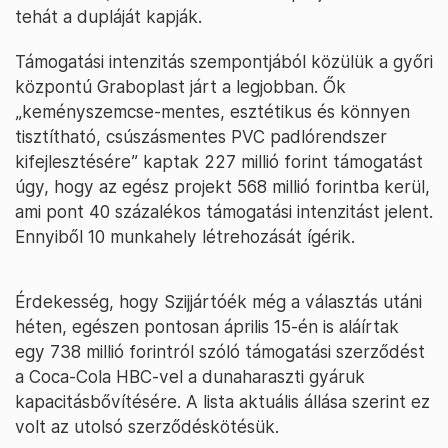
tehát a dupláját kapják.
Támogatási intenzitás szempontjából közülük a győri
központú Graboplast járt a legjobban. Ők
„keményszemcse-mentes, esztétikus és könnyen
tisztítható, csúszásmentes PVC padlórendszer
kifejlesztésére” kaptak 227 millió forint támogatást
úgy, hogy az egész projekt 568 millió forintba kerül,
ami pont 40 százalékos támogatási intenzitást jelent.
Ennyiből 10 munkahely létrehozását ígérik.
Érdekesség, hogy Szijjártóék még a választás utáni
héten, egészen pontosan április 15-én is aláírtak
egy 738 millió forintról szóló támogatási szerződést
a Coca-Cola HBC-vel a dunaharaszti gyáruk
kapacitásbővítésére. A lista aktuális állása szerint ez
volt az utolsó szerződéskötésük.