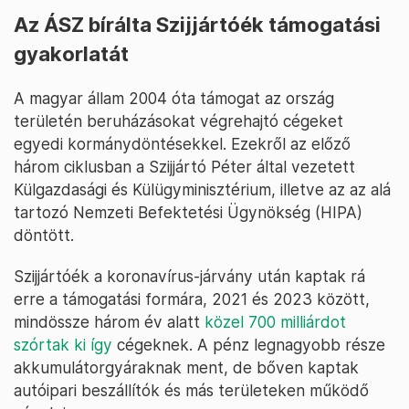
Az ÁSZ bírálta Szijjártóék támogatási
gyakorlatát
A magyar állam 2004 óta támogat az ország
területén beruházásokat végrehajtó cégeket
egyedi kormánydöntésekkel. Ezekről az előző
három ciklusban a Szijjártó Péter által vezetett
Külgazdasági és Külügyminisztérium, illetve az az alá
tartozó Nemzeti Befektetési Ügynökség (HIPA)
döntött.
Szijjártóék a koronavírus-járvány után kaptak rá
erre a támogatási formára, 2021 és 2023 között,
mindössze három év alatt
közel 700 milliárdot
szórtak ki így
cégeknek. A pénz legnagyobb része
akkumulátorgyáraknak ment, de bőven kaptak
autóipari beszállítók és más területeken működő