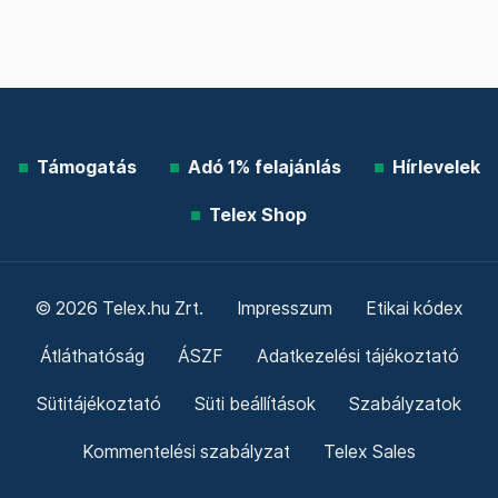
Támogatás
Adó 1% felajánlás
Hírlevelek
Telex Shop
© 2026 Telex.hu Zrt.
Impresszum
Etikai kódex
Átláthatóság
ÁSZF
Adatkezelési tájékoztató
Sütitájékoztató
Süti beállítások
Szabályzatok
Kommentelési szabályzat
Telex Sales