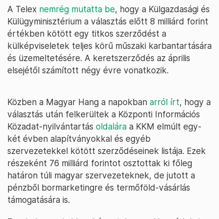
A Telex
nemrég mutatta be
, hogy a Külgazdasági és
Külügyminisztérium a választás előtt 8 milliárd forint
értékben kötött egy titkos szerződést a
külképviseletek teljes körű műszaki karbantartására
és üzemeltetésére. A keretszerződés az április
elsejétől számított négy évre vonatkozik.
Közben a Magyar Hang a napokban
arról írt
, hogy a
választás után felkerültek a Központi Információs
Közadat-nyilvántartás
oldalára
a KKM elmúlt egy-
két évben alapítványokkal és egyéb
szervezetekkel kötött szerződéseinek listája. Ezek
részeként 76 milliárd forintot osztottak ki főleg
határon túli magyar szervezeteknek, de jutott a
pénzből bormarketingre és termőföld-vásárlás
támogatására is.