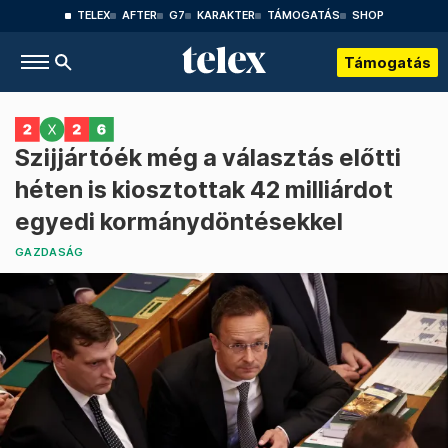
TELEX
AFTER
G7
KARAKTER
TÁMOGATÁS
SHOP
Támogatás
Szijjártóék még a választás előtti
héten is kiosztottak 42 milliárdot
egyedi kormánydöntésekkel
GAZDASÁG