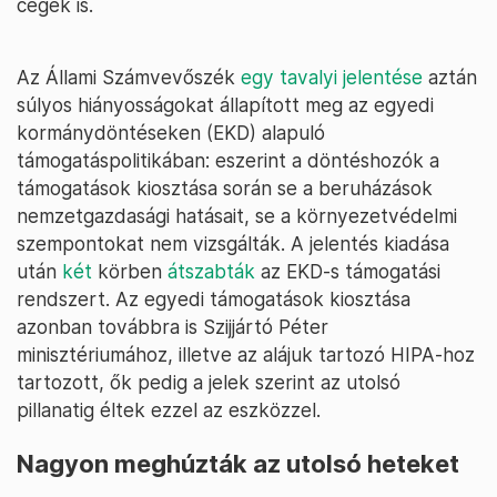
cégek is.
Az Állami Számvevőszék
egy tavalyi jelentése
aztán
súlyos hiányosságokat állapított meg az egyedi
kormánydöntéseken (EKD) alapuló
támogatáspolitikában: eszerint a döntéshozók a
támogatások kiosztása során se a beruházások
nemzetgazdasági hatásait, se a környezetvédelmi
szempontokat nem vizsgálták. A jelentés kiadása
után
két
körben
átszabták
az EKD-s támogatási
rendszert. Az egyedi támogatások kiosztása
azonban továbbra is Szijjártó Péter
minisztériumához, illetve az alájuk tartozó HIPA-hoz
tartozott, ők pedig a jelek szerint az utolsó
pillanatig éltek ezzel az eszközzel.
Nagyon meghúzták az utolsó heteket