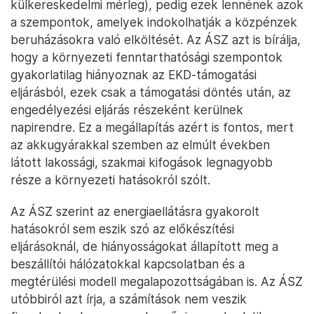
külkereskedelmi mérleg), pedig ezek lennének azok
a szempontok, amelyek indokolhatják a közpénzek
beruházásokra való elköltését. Az ÁSZ azt is bírálja,
hogy a környezeti fenntarthatósági szempontok
gyakorlatilag hiányoznak az EKD-támogatási
eljárásból, ezek csak a támogatási döntés után, az
engedélyezési eljárás részeként kerülnek
napirendre. Ez a megállapítás azért is fontos, mert
az akkugyárakkal szemben az elmúlt években
látott lakossági, szakmai kifogások legnagyobb
része a környezeti hatásokról szólt.
Az ÁSZ szerint az energiaellátásra gyakorolt
hatásokról sem eszik szó az előkészítési
eljárásoknál, de hiányosságokat állapított meg a
beszállítói hálózatokkal kapcsolatban és a
megtérülési modell megalapozottságában is. Az ÁSZ
utóbbiról azt írja, a számítások nem veszik