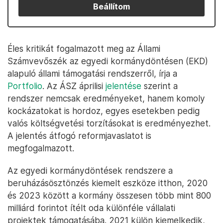
Beállítom
Éles kritikát fogalmazott meg az Állami
Számvevőszék az egyedi kormánydöntésen (EKD)
alapuló állami támogatási rendszerről, írja a
Portfolio
. Az ÁSZ áprilisi
jelentése
szerint a
rendszer nemcsak eredményeket, hanem komoly
kockázatokat is hordoz, egyes esetekben pedig
valós költségvetési torzításokat is eredményezhet.
A jelentés átfogó reformjavaslatot is
megfogalmazott.
Az egyedi kormánydöntések rendszere a
beruházásösztönzés kiemelt eszköze itthon, 2020
és 2023 között a kormány összesen több mint 800
milliárd forintot ítélt oda különféle vállalati
projektek támogatásába. 2021 külön kiemelkedik,