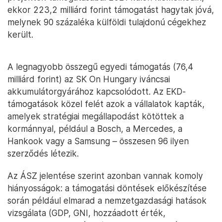
ekkor 223,2 milliárd forint támogatást hagytak jóvá,
melynek 90 százaléka külföldi tulajdonú cégekhez
került.
A legnagyobb összegű egyedi támogatás (76,4
milliárd forint) az SK On Hungary iváncsai
akkumulátorgyárához kapcsolódott. Az EKD-
támogatások közel felét azok a vállalatok kapták,
amelyek stratégiai megállapodást kötöttek a
kormánnyal, például a Bosch, a Mercedes, a
Hankook vagy a Samsung – összesen 96 ilyen
szerződés létezik.
Az ÁSZ jelentése szerint azonban vannak komoly
hiányosságok: a támogatási döntések előkészítése
során például elmarad a nemzetgazdasági hatások
vizsgálata (GDP, GNI, hozzáadott érték,