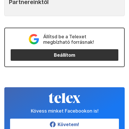
Partnereinktől
Állítsd be a Telexet
megbízható forrásnak!
Beállítom
Kövess minket Facebookon is!
Követem!