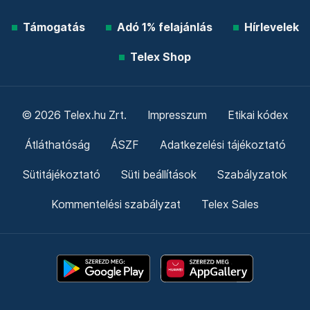
Támogatás
Adó 1% felajánlás
Hírlevelek
Telex Shop
© 2026 Telex.hu Zrt.
Impresszum
Etikai kódex
Átláthatóság
ÁSZF
Adatkezelési tájékoztató
Sütitájékoztató
Süti beállítások
Szabályzatok
Kommentelési szabályzat
Telex Sales