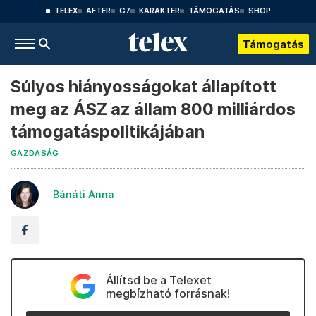
TELEX
AFTER
G7
KARAKTER
TÁMOGATÁS
SHOP
Támogatás
Súlyos hiányosságokat állapított
meg az ÁSZ az állam 800 milliárdos
támogatáspolitikájában
GAZDASÁG
Bánáti Anna
Állítsd be a Telexet
megbízható forrásnak!