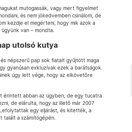
 magukat mutogassák, vagy mert figyelmet
kimondani, és nem jókedvemben csinálom, de
lom kezdje el megérteni, hogy mik azok a
rt ügyünk van – mondta.
nap utolsó kutya
 és népszerű pap sok fiatalt gyűjtött maga
hogy gyanúsan exkluzívak ezek a barátságok.
minek úgy lett vége, hogy az elkövetőre
t érintett abban az ügyben, de egy tucatra
ni, de elárulta, hogy az illető már 2007
folytattak egy eljárást, és kitették, a
 talált a számítógépén.