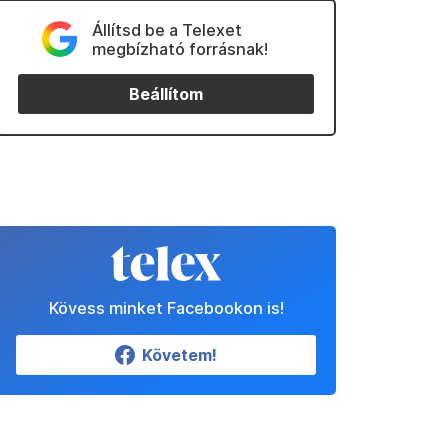
Állítsd be a Telexet
megbízható forrásnak!
Beállítom
Kövess minket Facebookon is!
Követem!