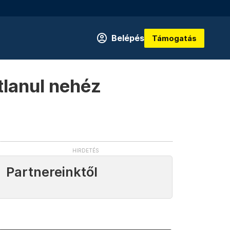
Belépés
Támogatás
tlanul nehéz
Partnereinktől