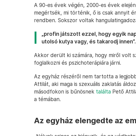
A 90-es évek végén, 2000-es évek elején
megértsék, mi történik, ő is csak annyit 
rendben. Sokszor voltak hangulatingadozá
„profin játszott ezzel, hogy egyik 
utolsó kutya vagy, és takarodj innen”.
Akkor derült ki számára, hogy miről volt 
foglalkozni és pszichoterápiára járni.
Az egyház részéről nem tartotta a legjob
Attilát, aki maga is szexuális zaklatás ál
másodfokon is bűnösnek
találta
Pető Attil
a témában.
Az egyház elengedte az em