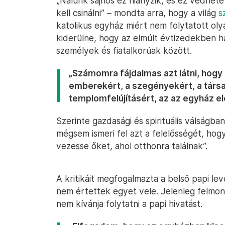
„Nálunk sajnos ez hiányzik, és ez védhete
kell csinálni” – mondta arra, hogy a világ
s
katolikus egyház miért nem folytatott oly
kiderülne, hogy az elmúlt évtizedekben há
személyek és fiatalkorúak között.
„Számomra fájdalmas azt látni, hogy
emberekért, a szegényekért, a társ
templomfelújításért, az az egyház e
Szerinte gazdasági és spirituális válságb
mégsem ismeri fel azt a felelősségét, ho
vezesse őket, ahol otthonra találnak”.
A kritikáit megfogalmazta a belső papi lev
nem értettek egyet vele. Jelenleg felmondá
nem kívánja folytatni a papi hivatást.