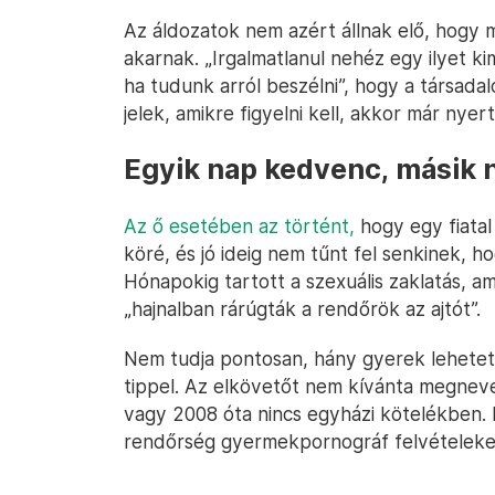
Az áldozatok nem azért állnak elő, hogy
akarnak. „Irgalmatlanul nehéz egy ilyet 
ha tudunk arról beszélni”, hogy a társada
jelek, amikre figyelni kell, akkor már nye
Egyik nap kedvenc, másik 
Az ő esetében az történt,
hogy egy fiatal
köré, és jó ideig nem tűnt fel senkinek, 
Hónapokig tartott a szexuális zaklatás, a
„hajnalban rárúgták a rendőrök az ajtót”.
Nem tudja pontosan, hány gyerek lehetet
tippel. Az elkövetőt nem kívánta megnevez
vagy 2008 óta nincs egyházi kötelékben. Le
rendőrség gyermekpornográf felvételeket