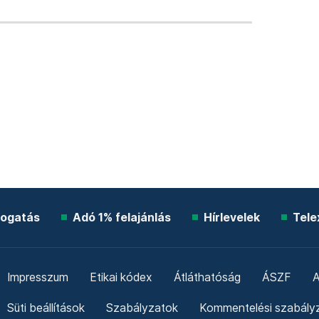
ogatás
Adó 1% felajánlás
Hírlevelek
Tele
Impresszum
Etikai kódex
Átláthatóság
ÁSZF
A
Süti beállítások
Szabályzatok
Kommentelési szabály