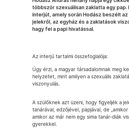
Hodász András néhány napja egy cikkbe
többször szexuálisan zaklatta egy pap. 
interjút, amely során Hodász beszélt az
jelekről, az egyház és a zaklatások visz
hagy fel a papi hivatással.
Az interjú tartalmi összefoglalója:
Úgy érzi, a magyar társadalomnak meg kell
helyzetet, mint amilyen a szexuális zakla
viszonyulás.
A szülőknek azt üzeni, hogy figyeljék a je
tanárával, edzőjével, papjával, de „amikor
amikor az már nem egy sima tanár-diák vi
gyerekkel.