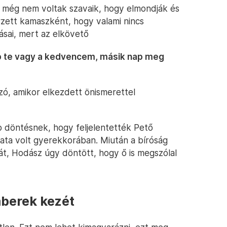
 még nem voltak szavaik, hogy elmondják és
érzett kamaszként, hogy valami nincs
sai, mert az elkövető
nap te vagy a kedvencem, másik nap meg
szó, amikor elkezdett önismerettel
b döntésnek, hogy feljelentették Pető
dozata volt gyerekkorában. Miután a bíróság
át, Hodász úgy döntött, hogy ő is megszólal
berek kezét