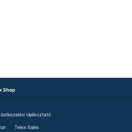
x Shop
datkezelési tájékoztató
zat
Telex Sales