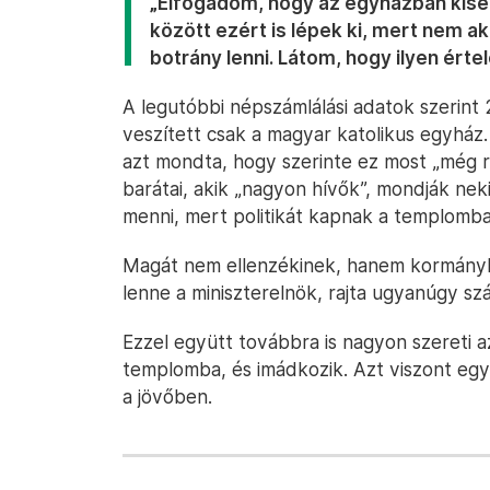
„Elfogadom, hogy az egyházban kis
között ezért is lépek ki, mert nem a
botrány lenni. Látom, hogy ilyen ért
A legutóbbi népszámlálási adatok szerint 2
veszített csak a magyar katolikus egyház.
azt mondta, hogy szerinte ez most „még r
barátai, akik „nagyon hívők”, mondják n
menni, mert politikát kapnak a templomb
Magát nem ellenzékinek, hanem kormánykr
lenne a miniszterelnök, rajta ugyanúgy sz
Ezzel együtt továbbra is nagyon szereti az
templomba, és imádkozik. Azt viszont egye
a jövőben.