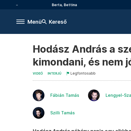
Berta, Bettina
Menü
Kereső
Hodász András a sze
kimondani, és nem 
Legfontosabb
VIDEÓ
INTERJÚ
Fábián Tamás
Lengyel-Sza
Szilli Tamás