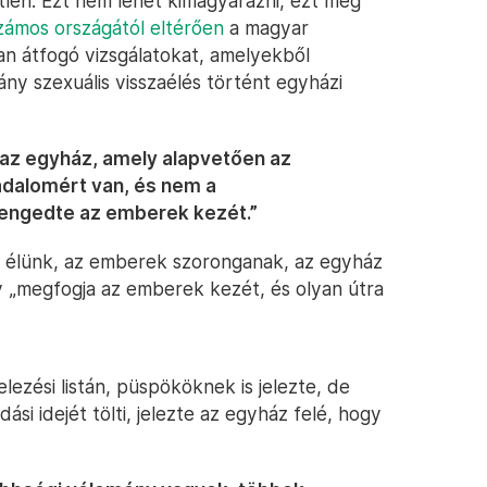
tlen. Ezt nem lehet kimagyarázni, ezt meg
zámos országától eltérően
a magyar
an átfogó vizsgálatokat, amelyekből
ny szexuális visszaélés történt egyházi
 az egyház, amely alapvetően az
adalomért van, és nem a
lengedte az emberek kezét.”
an élünk, az emberek szoronganak, az egyház
gy „megfogja az emberek kezét, és olyan útra
elezési listán, püspököknek is jelezte, de
si idejét tölti, jelezte az egyház felé, hogy