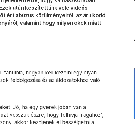
n jelentette be, hogy kamaszkorában
Ezek után készítettünk vele videós
 őt ért abúzus körülményeiről, az árulkodó
onyáról, valamint hogy milyen okok miatt
 tanulnia, hogyan kell kezelni egy olyan
tások feldolgozása és az áldozatokhoz való
leket. Jó, ha egy gyerek jóban van a
 azt vesszük észre, hogy felhívja magához”,
szony, akkor kezdjenek el beszélgetni a