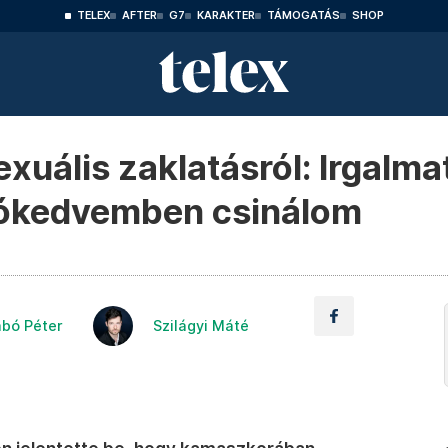
TELEX
AFTER
G7
KARAKTER
TÁMOGATÁS
SHOP
xuális zaklatásról: Irgalma
jókedvemben csinálom
bó Péter
Szilágyi Máté