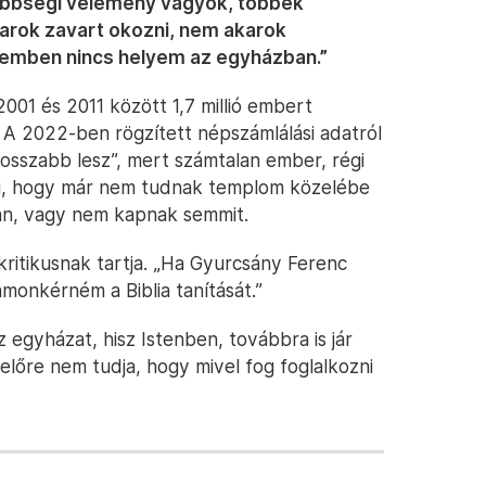
ebbségi vélemény vagyok, többek
karok zavart okozni, nem akarok
elemben nincs helyem az egyházban.”
001 és 2011 között 1,7 millió embert
 A 2022-ben rögzített népszámlálási adatról
osszabb lesz”, mert számtalan ember, régi
eki, hogy már nem tudnak templom közelébe
an, vagy nem kapnak semmit.
itikusnak tartja. „Ha Gyurcsány Ferenc
ámonkérném a Biblia tanítását.”
 egyházat, hisz Istenben, továbbra is jár
lőre nem tudja, hogy mivel fog foglalkozni