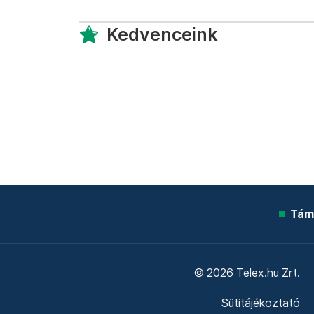
Kedvenceink
Tám
© 2026 Telex.hu Zrt.
Sütitájékoztató