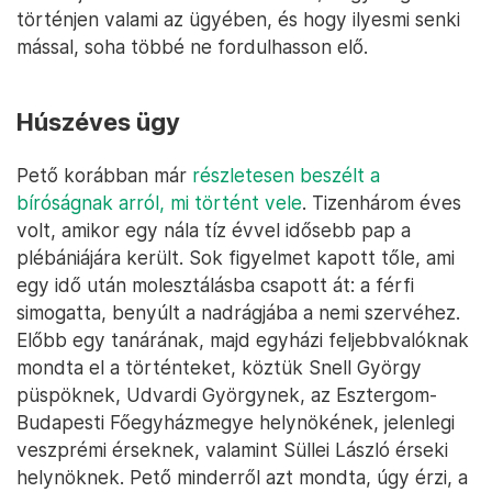
történjen valami az ügyében, és hogy ilyesmi senki
mással, soha többé ne fordulhasson elő.
Húszéves ügy
Pető korábban már
részletesen beszélt a
bíróságnak arról, mi történt vele
. Tizenhárom éves
volt, amikor egy nála tíz évvel idősebb pap a
plébániájára került. Sok figyelmet kapott tőle, ami
egy idő után molesztálásba csapott át: a férfi
simogatta, benyúlt a nadrágjába a nemi szervéhez.
Előbb egy tanárának, majd egyházi feljebbvalóknak
mondta el a történteket, köztük Snell György
püspöknek, Udvardi Györgynek, az Esztergom-
Budapesti Főegyházmegye helynökének, jelenlegi
veszprémi érseknek, valamint Süllei László érseki
helynöknek. Pető minderről azt mondta, úgy érzi, a