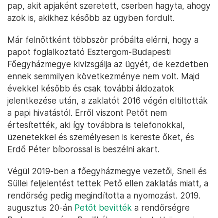
pap, akit apjaként szeretett, cserben hagyta, ahogy
azok is, akikhez később az ügyben fordult.
Már felnőttként többször próbálta elérni, hogy a
papot foglalkoztató Esztergom-Budapesti
Főegyházmegye kivizsgálja az ügyét, de kezdetben
ennek semmilyen következménye nem volt. Majd
évekkel később és csak további áldozatok
jelentkezése után, a zaklatót 2016 végén eltiltották
a papi hivatástól. Erről viszont Petőt nem
értesítették, aki így továbbra is telefonokkal,
üzenetekkel és személyesen is kereste őket, és
Erdő Péter bíborossal is beszélni akart.
Végül 2019-ben a főegyházmegye vezetői, Snell és
Süllei feljelentést tettek Pető ellen zaklatás miatt, a
rendőrség pedig megindította a nyomozást. 2019.
augusztus 20-án
Petőt bevitték
a rendőrségre