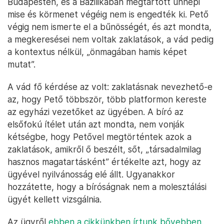
Budapesten, és a Bazilikában megtartott ünnepi
mise és körmenet végéig nem is engedték ki. Pető
végig nem ismerte el a bűnösségét, és azt mondta,
a megkeresései nem voltak zaklatások, a vád pedig
a kontextus nélkül, „önmagában hamis képet
mutat”.
A vád fő kérdése az volt: zaklatásnak nevezhető-e
az, hogy Pető többször, több platformon kereste
az egyházi vezetőket az ügyében. A bíró az
elsőfokú ítélet után azt mondta, nem vonják
kétségbe, hogy Petővel megtörténtek azok a
zaklatások, amikről ő beszélt, sőt, „társadalmilag
hasznos magatartásként” értékelte azt, hogy az
ügyével nyilvánosság elé állt. Ugyanakkor
hozzátette, hogy a bíróságnak nem a molesztálási
ügyét kellett vizsgálnia.
Az ügyről
ebben a cikkünkben írtunk bővebben
.