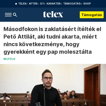
TELEX
AFTER
G7
KARAKTER
TÁMOGATÁS
SHOP
Támogatás
Másodfokon is zaklatásért ítélték el
Pető Attilát, aki tudni akarta, miért
nincs következménye, hogy
gyerekként egy pap molesztálta
BELFÖLD