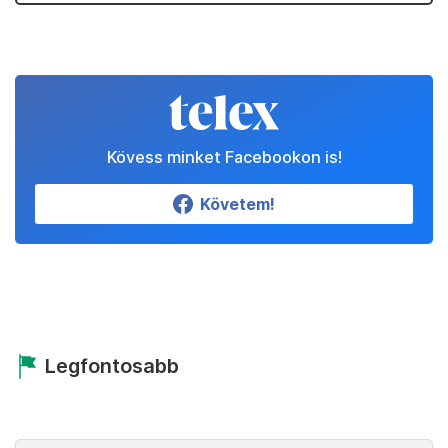
Kövess minket Facebookon is!
Követem!
Legfontosabb