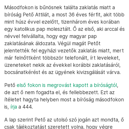
Másodfokon is bűnösnek találta zaklatás miatt a
bíróság Pető Attilát, a most 36 éves férfit, akit több
mint húsz évvel ezelőtt, tizenhárom éves korában
egy katolikus pap molesztált. Ő az első, aki arccal és
névvel felvállalta, hogy egy magyar pap
zaklatásának áldozata. Végül magát Petőt
jelentették fel egyházi vezetők zaklatás miatt, mert
már felnőttként többször telefonált, írt leveleket,
üzeneteket nekik az évekkel korábbi zaklatásáról,
bocsánatkérést és az ügyének kivizsgálását várva.
Pető
első fokon is megrovást kapott a bíróságtól
,
de azt ő nem fogadta el, és fellebbezett. Ezt az
ítéletet hagyta helyben most a bíróság másodfokon
is,
írja
a 444.
A lap szerint Pető az utolsó szó jogán azt mondta, ő
csak tájékoztatást szeretett volna, hogy végre