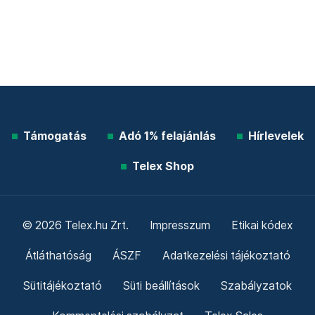
Támogatás
Adó 1% felajánlás
Hírlevelek
Telex Shop
© 2026 Telex.hu Zrt.
Impresszum
Etikai kódex
Átláthatóság
ÁSZF
Adatkezelési tájékoztató
Sütitájékoztató
Süti beállítások
Szabályzatok