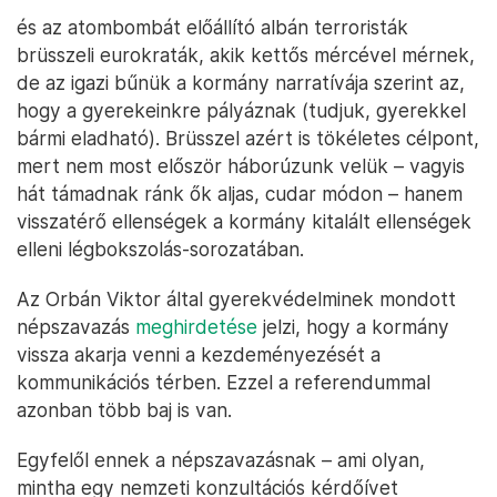
és az atombombát előállító albán terroristák
brüsszeli eurokraták, akik kettős mércével mérnek,
de az igazi bűnük a kormány narratívája szerint az,
hogy a gyerekeinkre pályáznak (tudjuk, gyerekkel
bármi eladható). Brüsszel azért is tökéletes célpont,
mert nem most először háborúzunk velük – vagyis
hát támadnak ránk ők aljas, cudar módon – hanem
visszatérő ellenségek a kormány kitalált ellenségek
elleni légbokszolás-sorozatában.
Az Orbán Viktor által gyerekvédelminek mondott
népszavazás
meghirdetése
jelzi, hogy a kormány
vissza akarja venni a kezdeményezését a
kommunikációs térben. Ezzel a referendummal
azonban több baj is van.
Egyfelől ennek a népszavazásnak – ami olyan,
mintha egy nemzeti konzultációs kérdőívet