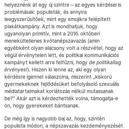
helyeznénk át egy új szintre – az egyes kérdései is
problémásak: populisták, és annyira
leegyszerűsítőek, mint egy emojikra felépített
plakátkampány. Azt is mondhatjuk, hogy
ugyanolyan primitív, mint a 2016. októberi
menekültellenes kvótanépszavazás (amin
egyébként olyan alacsony volt a részvétel, hogy az
végül érvénytelen lett, és politikai kommunikációs
kampányt kellett arra felfűzni, hogy
de politikailag
érvényes!
). Hiszen ki lenne az, aki egy olyan
kérdésre igennel válaszolna, miszerint „kiskorú
gyermekeknek fejlődésüket befolyásoló szexuális
médiatartalmakat korlátozás nélkül mutassanak
be?” Akár azt is kérdezhették volna, támogatja-e
ön, hogy gyerekeket bántsanak.
De még így is nagyobb baj az, hogy, szintén
populista módon, a népszavazás kezdeményezését