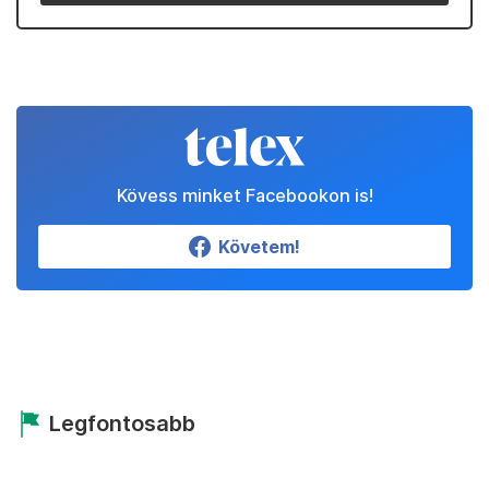
Kövess minket Facebookon is!
Követem!
Legfontosabb