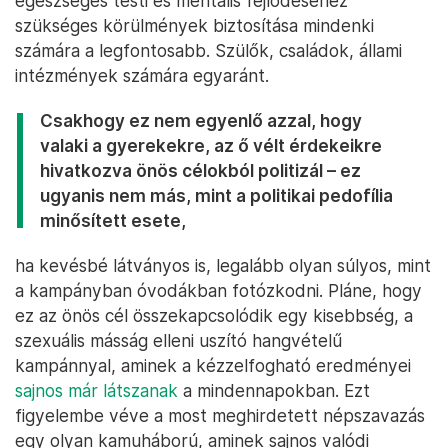
egészséges testi és mentális fejlődéséhez
szükséges körülmények biztosítása mindenki
számára a legfontosabb. Szülők, családok, állami
intézmények számára egyaránt.
Csakhogy ez nem egyenlő azzal, hogy
valaki a gyerekekre, az ő vélt érdekeikre
hivatkozva önös célokból politizál – ez
ugyanis nem más, mint a politikai pedofília
minősített esete,
ha kevésbé látványos is, legalább olyan súlyos, mint
a kampányban óvodákban fotózkodni. Pláne, hogy
ez az önös cél összekapcsolódik egy kisebbség, a
szexuális másság elleni uszító hangvételű
kampánnyal, aminek a kézzelfogható eredményei
sajnos már látszanak
a mindennapokban. Ezt
figyelembe véve a most meghirdetett népszavazás
egy olyan kamuháború, aminek sajnos valódi