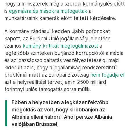
hogy a miniszterek még a szerdai kormányülés előtt
is
egymásra és másokra mutogattak
a
munkatársaink kamerák előtt feltett kérdéseire.
A kormány ráadásul kedden újabb pofonokat
kapott, az Európai Unió jogállamisági jelentése
számos
kemény kritikát megfogalmazott
a
legfelsőbb szinteken burjánzó korrupciótól a média
és az igazságszolgáltatás veszélyeztetéséig, majd
kiderült az is, hogy a jogállamiság rendszerszintű
problémái miatt az Európai Bizottság
nem fogadja el
azt a helyreállítási tervet, amin 2500 milliárd
forintnyi uniós támogatás sorsa múlik.
Ebben a helyzetben a legkézenfekvőbb
megoldás az volt, hogy kirobbanjon az
Albánia elleni háború. Ahol persze Albánia
valójában Brüsszel,