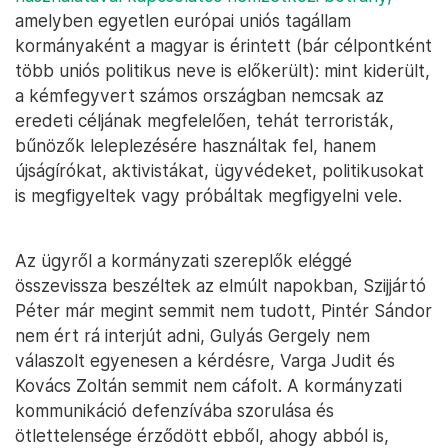
amelyben egyetlen európai uniós tagállam
kormányaként a magyar is érintett (bár célpontként
több uniós politikus neve is előkerült): mint kiderült,
a kémfegyvert számos országban nemcsak az
eredeti céljának megfelelően, tehát terroristák,
bűnözők leleplezésére használtak fel, hanem
újságírókat, aktivistákat, ügyvédeket, politikusokat
is megfigyeltek vagy próbáltak megfigyelni vele.
Az ügyről a kormányzati szereplők eléggé
összevissza beszéltek az elmúlt napokban, Szijjártó
Péter már megint semmit nem tudott, Pintér Sándor
nem ért rá interjút adni, Gulyás Gergely nem
válaszolt egyenesen a kérdésre, Varga Judit és
Kovács Zoltán semmit nem cáfolt. A kormányzati
kommunikáció defenzívába szorulása és
ötlettelensége érződött ebből, ahogy abból is,