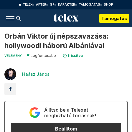
TELEX
AFTER
G7
KARAKTER
TÁMOGATÁS
SHOP
Támogatás
Orbán Viktor új népszavazása:
hollywoodi háború Albániával
Legfontosabb
frissítve
VÉLEMÉNY
Haász János
Állítsd be a Telexet
megbízható forrásnak!
Beállítom