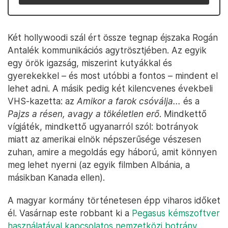
Két hollywoodi szál ért össze tegnap éjszaka Rogán
Antalék kommunikációs agytrösztjében. Az egyik
egy örök igazság, miszerint kutyákkal és
gyerekekkel – és most utóbbi a fontos – mindent el
lehet adni. A másik pedig két kilencvenes évekbeli
VHS-kazetta: az
Amikor a farok csóválja...
és a
Pajzs a résen, avagy a tökéletlen erő
. Mindkettő
vígjáték, mindkettő ugyanarról szól: botrányok
miatt az amerikai elnök népszerűsége vészesen
zuhan, amire a megoldás egy háború, amit könnyen
meg lehet nyerni (az egyik filmben Albánia, a
másikban Kanada ellen).
A magyar kormány történetesen épp viharos időket
él. Vasárnap este robbant ki a
Pegasus kémszoftver
használatával kapcsolatos nemzetközi botrány,