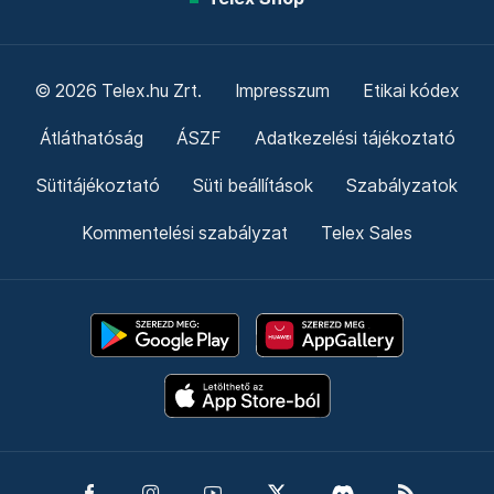
© 2026 Telex.hu Zrt.
Impresszum
Etikai kódex
Átláthatóság
ÁSZF
Adatkezelési tájékoztató
Sütitájékoztató
Süti beállítások
Szabályzatok
Kommentelési szabályzat
Telex Sales