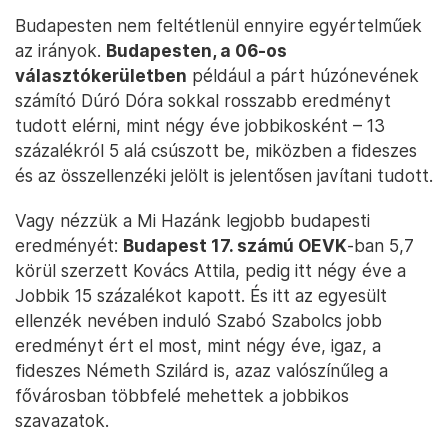
Budapesten nem feltétlenül ennyire egyértelműek
az irányok.
Budapesten, a 06-os
választókerületben
például a párt húzónevének
számító Dúró Dóra sokkal rosszabb eredményt
tudott elérni, mint négy éve jobbikosként – 13
százalékról 5 alá csúszott be, miközben a fideszes
és az összellenzéki jelölt is jelentősen javítani tudott.
Vagy nézzük a Mi Hazánk legjobb budapesti
eredményét:
Budapest 17. számú OEVK
-ban 5,7
körül szerzett Kovács Attila, pedig itt négy éve a
Jobbik 15 százalékot kapott. És itt az egyesült
ellenzék nevében induló Szabó Szabolcs jobb
eredményt ért el most, mint négy éve, igaz, a
fideszes Németh Szilárd is, azaz valószínűleg a
fővárosban többfelé mehettek a jobbikos
szavazatok.