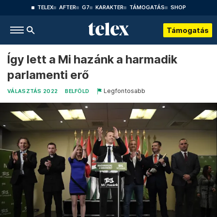
TELEX
AFTER
G7
KARAKTER
TÁMOGATÁS
SHOP
Támogatás
Így lett a Mi hazánk a harmadik
parlamenti erő
Legfontosabb
VÁLASZTÁS 2022
BELFÖLD