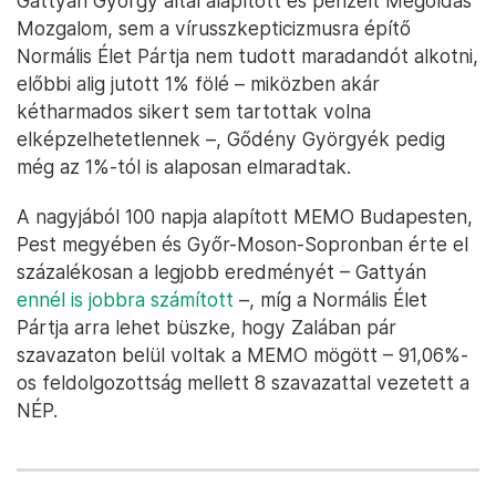
Gattyán György által alapított és pénzelt Megoldás
Mozgalom, sem a vírusszkepticizmusra építő
Normális Élet Pártja nem tudott maradandót alkotni,
előbbi alig jutott 1% fölé – miközben akár
kétharmados sikert sem tartottak volna
elképzelhetetlennek –, Gődény Györgyék pedig
még az 1%-tól is alaposan elmaradtak.
A nagyjából 100 napja alapított MEMO Budapesten,
Pest megyében és Győr-Moson-Sopronban érte el
százalékosan a legjobb eredményét – Gattyán
ennél is jobbra számított
–, míg a Normális Élet
Pártja arra lehet büszke, hogy Zalában pár
szavazaton belül voltak a MEMO mögött – 91,06%-
os feldolgozottság mellett 8 szavazattal vezetett a
NÉP.