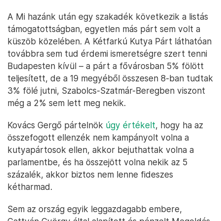
A Mi hazánk után egy szakadék következik a listás
támogatottságban, egyetlen más párt sem volt a
küszöb közelében. A Kétfarkú Kutya Párt láthatóan
továbbra sem tud érdemi ismeretségre szert tenni
Budapesten kívül – a párt a fővárosban 5% fölött
teljesített, de a 19 megyéből összesen 8-ban tudtak
3% fölé jutni, Szabolcs-Szatmár-Beregben viszont
még a 2% sem lett meg nekik.
Kovács Gergő pártelnök
úgy értékelt
, hogy ha az
összefogott ellenzék nem kampányolt volna a
kutyapártosok ellen, akkor bejuthattak volna a
parlamentbe, és ha összejött volna nekik az 5
százalék, akkor biztos nem lenne fideszes
kétharmad.
Sem az ország egyik leggazdagabb embere,