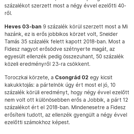
százalékot szerzett most a négy évvel ezelőtti 40-
ről.
Heves 03-ban
9 százalék körül szerzett most a Mi
hazánk, ez is erős jobbikos körzet volt, Sneider
Tamás 35 százalék felett kapott 2018-ban. Most a
Fidesz nagyot erősödve szétnyerte magát, az
egyesült ellenzék pedig összezuhant, 50 százalék
közeli eredményről 23-ra csökkent.
Toroczkai körzete, a
Csongrád 02
egy kicsit
kakukktojás: a pártelnök úgy ért most el jó, 10
százalék körüli eredményt, hogy négy évvel ezelőtt
nem volt ott különösebben erős a Jobbik, a párt 12
százalékot ért el 2018-ban. Mindenesetre a Fidesz
erősíteni tudott, az ellenzék gyengült a négy évvel
ezelőtti számokhoz képest.