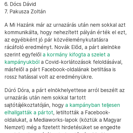
6. Dócs Dávid
7. Pakusza Zoltán
A Mi Hazánk már az urnazárás után nem sokkal azt
kommunikálta, hogy nehezített pályán érték el ezt,
az egyébként jó pár közvéleménykutatásra
rácáfoló eredményt. Novák Előd, a párt alelnöke
szerint egyfelől
a kormány kifogta a szelet a
kampányukból
a Covid-korlátozások feloldásával,
másfelől a párt Facebook-oldalának betiltása is
rossz hatással volt az eredményükre.
Dúró Dóra, a párt elnökhelyettese arról beszélt az
urnazárás után nem sokkal tartott
sajtótájékoztatóján, hogy
a kampányban teljesen
elhallgatták a pártot
, letiltották a Facebook-
oldalukat, a Mediaworks-lapok (köztük a Magyar
Nemzet) még a fizetett hirdetésüket se engedte