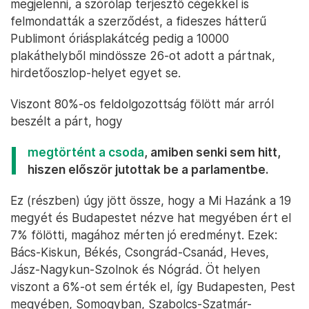
megjelenni, a szórólap terjesztő cégekkel is
felmondatták a szerződést, a fideszes hátterű
Publimont óriásplakátcég pedig a 10000
plakáthelyből mindössze 26-ot adott a pártnak,
hirdetőoszlop-helyet egyet se.
Viszont 80%-os feldolgozottság fölött már arról
beszélt a párt, hogy
megtörtént a csoda
, amiben senki sem hitt,
hiszen először jutottak be a parlamentbe.
Ez (részben) úgy jött össze, hogy a Mi Hazánk a 19
megyét és Budapestet nézve hat megyében ért el
7% fölötti, magához mérten jó eredményt. Ezek:
Bács-Kiskun, Békés, Csongrád-Csanád, Heves,
Jász-Nagykun-Szolnok és Nógrád. Öt helyen
viszont a 6%-ot sem érték el, így Budapesten, Pest
megyében, Somogyban, Szabolcs-Szatmár-