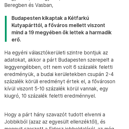
Beregben és Vasban,
Budapesten kikaptak a Kétfarkú
Kutyapárttól, a főváros mellett viszont
mind a 19 megyében ők lettek a harmadik
erő.
Ha egyéni választókerületi szintre bontjuk az
adatokat, akkor a párt Budapesten szerepelt a
leggyengébben, ott nem volt 6 százalék feletti
eredményük, a budai kerületekben csupán 2-4
százalék körüli eredményt értek el, a fővároson
kívül viszont 5-10 százalék körül vannak, egy
kiugró, 10 százalék feletti eredménnyel.
Hogy a párt hány szavazót tudott elvenni a
Jobbikból (azaz az egyesült ellenzéktől), és
mennyit szerzett a Fidesz jobboldaláról, az még