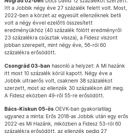
Nógrád 02-ben
Dócs Dávid 12 százalékot szerzett.
Itt a Jobbik négy éve 27 százalék felett volt. Most,
2022-ben a körzet az egyesült ellenzéknek betli
volt a négy évvel ezelőtti összesített
eredményükhöz (40 százalék fölött eredményről
23 százalékra csúsztak vissza), a Fidesz viszont
jobban szerepelt, mint négy éve, 56-ról 60
százalékra erősödött.
Csongrád 03-ban
hasonló a helyzet: A Mi hazánk
itt most 10 százalék körül kapott. Négy éve a
Jobbik ultraerős volt, csaknem 38 százalékot
szerzett, most az ellenzék 30 százalékon állt meg.
A Fidesz eközben 49-ről 55-re erősödött.
Bács-Kiskun 05-ös
OEVK-ban gyakorlatilag
ugyanez a minta: Erős 2018-as Jobbik után egy erős
2022-es Mi Hazánk, miközben a Fidesz 53-ról 60
százalékra erősödött, az ellenzék pedig 27