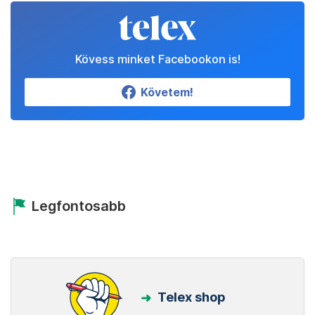
Kövess minket Facebookon is!
Követem!
Legfontosabb
Telex shop