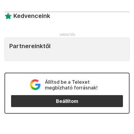
Kedvenceink
Partnereinktől
Állítsd be a Telexet
megbízható forrásnak!
Beállítom