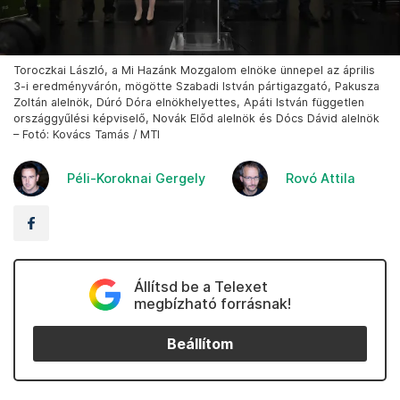
Toroczkai László, a Mi Hazánk Mozgalom elnöke ünnepel az április
3-i eredményvárón, mögötte Szabadi István pártigazgató, Pakusza
Zoltán alelnök, Dúró Dóra elnökhelyettes, Apáti István független
országgyűlési képviselő, Novák Előd alelnök és Dócs Dávid alelnök
– Fotó: Kovács Tamás / MTI
Péli-Koroknai Gergely
Rovó Attila
Állítsd be a Telexet
megbízható forrásnak!
Beállítom