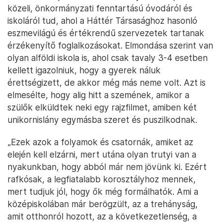
közeli, önkormányzati fenntartású óvodáról és
iskoláról tud, ahol a Háttér Társasághoz hasonló
eszmevilágú és értékrendű szervezetek tartanak
érzékenyítő foglalkozásokat. Elmondása szerint van
olyan alföldi iskola is, ahol csak tavaly 3-4 esetben
kellett igazolniuk, hogy a gyerek náluk
érettségizett, de akkor még más neme volt. Azt is
elmesélte, hogy alig hitt a szemének, amikor a
szülők elküldtek neki egy rajzfilmet, amiben két
unikornislány egymásba szeret és puszilkodnak.
„Ezek azok a folyamok és csatornák, amiket az
elején kell elzárni, mert utána olyan trutyi van a
nyakunkban, hogy abból már nem jövünk ki. Ezért
rafkósak, a legfiatalabb korosztályhoz mennek,
mert tudjuk jól, hogy ők még formálhatók. Ami a
középiskolában már berögzült, az a trehányság,
amit otthonról hozott, az a következetlenség, a