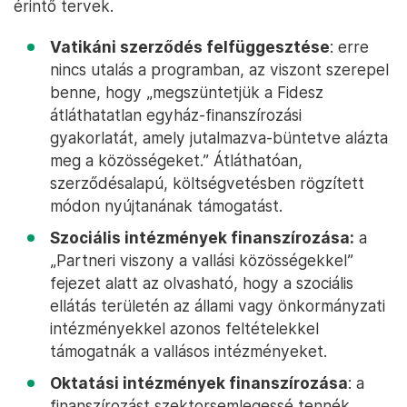
érintő tervek.
Vatikáni szerződés felfüggesztése
: erre
nincs utalás a programban, az viszont szerepel
benne, hogy „megszüntetjük a Fidesz
átláthatatlan egyház-finanszírozási
gyakorlatát, amely jutalmazva-büntetve alázta
meg a közösségeket.” Átláthatóan,
szerződésalapú, költségvetésben rögzített
módon nyújtanának támogatást.
Szociális intézmények finanszírozása:
a
„Partneri viszony a vallási közösségekkel”
fejezet alatt az olvasható, hogy a szociális
ellátás területén az állami vagy önkormányzati
intézményekkel azonos feltételekkel
támogatnák a vallásos intézményeket.
Oktatási intézmények finanszírozása
: a
finanszírozást szektorsemlegessé tennék,