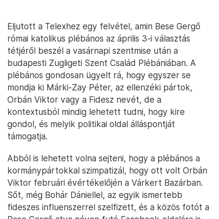
Eljutott a Telexhez egy felvétel, amin Bese Gergő
római katolikus plébános az április 3-i választás
tétjéről beszél a vasárnapi szentmise után a
budapesti Zugligeti Szent Család Plébániában. A
plébános gondosan ügyelt rá, hogy egyszer se
mondja ki Márki-Zay Péter, az ellenzéki pártok,
Orbán Viktor vagy a Fidesz nevét, de a
kontextusból mindig lehetett tudni, hogy kire
gondol, és melyik politikai oldal álláspontját
támogatja.
Abból is lehetett volna sejteni, hogy a plébános a
kormánypártokkal szimpatizál, hogy ott volt Orbán
Viktor februári évértékelőjén a Várkert Bazárban.
Sőt, még Bohár Dániellel, az egyik ismertebb
fideszes influenszerrel szelfizett, és a közös fotót a