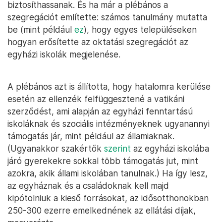
biztosíthassanak. És ha már a plébános a
szegregációt említette: számos tanulmány mutatta
be (mint például
ez
), hogy egyes településeken
hogyan erősítette az oktatási szegregációt az
egyházi iskolák megjelenése.
A plébános azt is állította, hogy hatalomra kerülése
esetén az ellenzék felfüggesztené a vatikáni
szerződést, ami alapján az egyházi fenntartású
iskoláknak és szociális intézményeknek ugyanannyi
támogatás jár, mint például az államiaknak.
(Ugyanakkor szakértők
szerint
az egyházi iskolába
járó gyerekekre sokkal több támogatás jut, mint
azokra, akik állami iskolában tanulnak.) Ha így lesz,
az egyháznak és a családoknak kell majd
kipótolniuk a kieső forrásokat, az idősotthonokban
250-300 ezerre emelkednének az ellátási díjak,