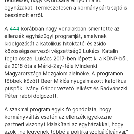
felütéssel, hogy Gyurcsány elnyomná az
egyházakat. Természetesen a kormánypárti sajtó is
beszámolt erről.
A
444
korábban nagy vonalakban ismertette az
ellenzék egyházügyi programját, amelynek
kidolgozását a katolikus hitoktatói és zsidó
közösségszervezői végzettségű Lukácsi Katalin
fogta össze. Lukács 2017-ben lépett ki a KDNP-ből,
és 2018 óta a Márki-Zay-féle Mindenki
Magyarországa Mozgalom alelnöke. A programon
többek között Beer Miklós nyugalmazott katolikus
püspök, Iványi Gábor vezető lelkész és Radvánszki
Péter rabbi dolgozott.
A szakmai program egyik fő gondolata, hogy
kormányváltás esetén az ellenzék igyekezne
partneri viszonyt kialakítani az egyházakkal, hogy
azok „ne legyenek többé a politika szolgálóleányai.”