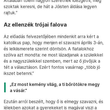
Általában tőlem nagyon szeretnek idézgetni, meg
szoktak keresni, de hát a Jóisten áldása legyen
rajtuk.”
Az ellenzék trójai falova
Az előadás felvezetőjében mindenkit arra kért a
katolikus pap, hogy menjen el szavazni április 3-án,
és lelkiismerete szerint döntsön. A fiatalokhoz
szólva azt mondta: ne most lázadjanak a szüleikkel
és a nagyszüleikkel szemben, mert az ő jövőjük a
tét a választáson. Ezért fontos vasárnap „több jó
ikszet betenni.”
„Ez most kemény világ, a ti bőrötökre megy
a vásár.”
Ezután arról beszélt, hogy ő is elmegy szavazni, és
lélekben azokat a gyerekeket is magával viszi a