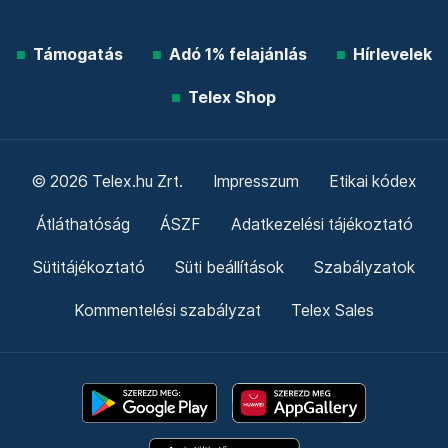
Támogatás
Adó 1% felajánlás
Hírlevelek
Telex Shop
© 2026 Telex.hu Zrt.
Impresszum
Etikai kódex
Átláthatóság
ÁSZF
Adatkezelési tájékoztató
Sütitájékoztató
Süti beállítások
Szabályzatok
Kommentelési szabályzat
Telex Sales