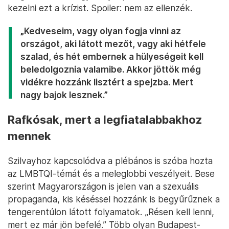
kezelni ezt a krízist. Spoiler: nem az ellenzék.
„Kedveseim, vagy olyan fogja vinni az
országot, aki látott mezőt, vagy aki hétfele
szalad, és hét embernek a hülyeségeit kell
beledolgoznia valamibe. Akkor jöttök még
vidékre hozzánk lisztért a spejzba. Mert
nagy bajok lesznek.”
Rafkósak, mert a legfiatalabbakhoz
mennek
Szilvayhoz kapcsolódva a plébános is szóba hozta
az LMBTQI-témát és a meleglobbi veszélyeit. Bese
szerint Magyarországon is jelen van a szexuális
propaganda, kis késéssel hozzánk is begyűrűznek a
tengerentúlon látott folyamatok. „Résen kell lenni,
mert ez már jön befelé.” Több olyan Budapest-