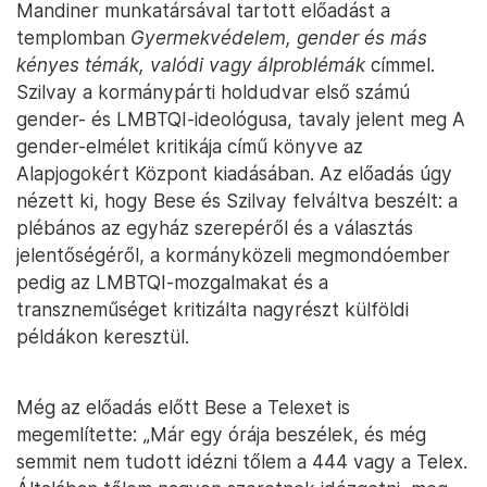
Mandiner munkatársával tartott előadást a
templomban
Gyermekvédelem, gender és más
kényes témák, valódi vagy álproblémák
címmel.
Szilvay a kormánypárti holdudvar első számú
gender- és LMBTQI-ideológusa, tavaly jelent meg A
gender-elmélet kritikája című könyve az
Alapjogokért Központ kiadásában. Az előadás úgy
nézett ki, hogy Bese és Szilvay felváltva beszélt: a
plébános az egyház szerepéről és a választás
jelentőségéről, a kormányközeli megmondóember
pedig az LMBTQI-mozgalmakat és a
transzneműséget kritizálta nagyrészt külföldi
példákon keresztül.
Még az előadás előtt Bese a Telexet is
megemlítette: „Már egy órája beszélek, és még
semmit nem tudott idézni tőlem a 444 vagy a Telex.