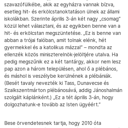
szavazófülkébe, akik az egyházra vannak bízva,
esetleg hit- és erkölcstanoktatáson ülnek az állami
iskolákban. Szerinte április 3-án két nagy „csomag”
közül lehet választani, és az egyikben benne van a
hit- és erkölcstan megszüntetése. „Ez is benne van
abban a trójai falóban, amit tolnak elénk, hét
gyermekkel és a katolikus mázzal” – mondta az
ellenzék közös miniszterelnök-jelöltjére utalva. Ha
pedig megszűnik ez a két tantárgy, akkor nem lesz
pap azon a három településen, ahol ő a plébános,
és máshol is veszélybe kerülnének a plébániák.
(Besét tavaly nevezték ki Tass, Dunavecse és
Szalkszentmárton plébánosává, addig Jánoshalmán
szolgált káplánként.) „Ez a tét április 3-án, hogy
dolgozhatunk-e tovább az Isten ügyéért.”
Bese örvendetesnek tartja, hogy 2010 óta