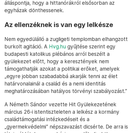
álláspontja, hogy a hittanórákról elsősorban az
egyházak dönthessenek.
Az ellenzéknek is van egy lelkésze
Nem egyedülálló a zugligeti templomban elhangzott
burkolt agitáció. A
Hvg.hu
gyűjtése szerint egy
budapesti katolikus plébános arról beszélt a
gyülekezet előtt, hogy a keresztények nem
támogathatják azokat a politikai erőket, amelyek
„egyre jobban szabadabbá akarják tenni az élet
határvonalainál a család és a nemi identitás
meghatározásában hatályos törvényi szabályozást.”
A Németh Sándor vezette Hit Gyülekezetének
március 26-i istentiszteleten a lelkész a kormány
családtámogatási intézkedéseit és a
„gyermekvédelmi” népszavazást dicsérte. De arra is