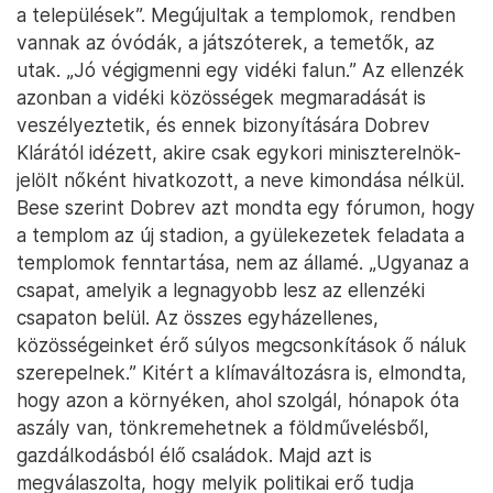
a települések”. Megújultak a templomok, rendben
vannak az óvódák, a játszóterek, a temetők, az
utak. „Jó végigmenni egy vidéki falun.” Az ellenzék
azonban a vidéki közösségek megmaradását is
veszélyeztetik, és ennek bizonyítására Dobrev
Klárától idézett, akire csak egykori miniszterelnök-
jelölt nőként hivatkozott, a neve kimondása nélkül.
Bese szerint Dobrev azt mondta egy fórumon, hogy
a templom az új stadion, a gyülekezetek feladata a
templomok fenntartása, nem az államé. „Ugyanaz a
csapat, amelyik a legnagyobb lesz az ellenzéki
csapaton belül. Az összes egyházellenes,
közösségeinket érő súlyos megcsonkítások ő náluk
szerepelnek.” Kitért a klímaváltozásra is, elmondta,
hogy azon a környéken, ahol szolgál, hónapok óta
aszály van, tönkremehetnek a földművelésből,
gazdálkodásból élő családok. Majd azt is
megválaszolta, hogy melyik politikai erő tudja