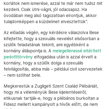
korlátok nem ismerése, azzal te már nem tudsz mit
kezdeni. Csak ütni-vágni, jól odacsapsz. Ha
óvodában meg alsó tagozatban elrontjuk, akkor
tulajdonképpen a küzdelmet elvesztettük”.
Az előadás végén, egy kérdésre válaszolva Bese
kifejtette, hogy a szexuális nevelést elsősorban a
szülők feladatának tekinti, ami egyébként a
kormány álláspontja is. A
melegellenessé eltérített
pedofiltörvény
elfogadása után is azzal érvelt a
kormány, hogy a szülők dolga a szexuális
felvilágosítás, abba más – például civil szervezetek
– nem szólhat bele.
Megkerestük a Zugligeti Szent Család Plébániát,
hogy mi a véleményük Bese kijelentéseiről,
etikusnak tartják-e, hogy a plébános burkoltan a
Fidesz mellett kampányolt a hívők előtt, de nem