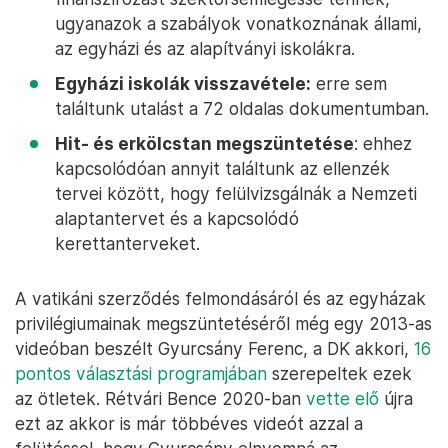
ugyanazok a szabályok vonatkoznának állami,
az egyházi és az alapítványi iskolákra.
Egyházi iskolák visszavétele:
erre sem
találtunk utalást a 72 oldalas dokumentumban.
Hit- és erkölcstan megszüntetése
: ehhez
kapcsolódóan annyit találtunk az ellenzék
tervei között, hogy felülvizsgálnák a Nemzeti
alaptantervet és a kapcsolódó
kerettanterveket.
A vatikáni szerződés felmondásáról és az egyházak
privilégiumainak megszüntetéséről még egy 2013-as
videóban beszélt Gyurcsány Ferenc, a DK akkori,
16
pontos választási programjában
szerepeltek ezek
az ötletek. Rétvári Bence 2020-ban
vette elő
újra
ezt az akkor is már többéves videót azzal a