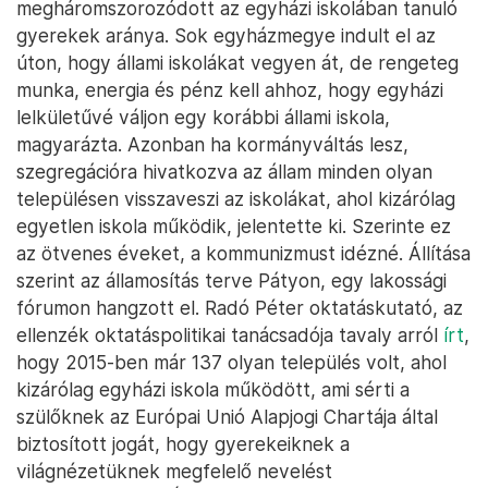
megháromszorozódott az egyházi iskolában tanuló
gyerekek aránya. Sok egyházmegye indult el az
úton, hogy állami iskolákat vegyen át, de rengeteg
munka, energia és pénz kell ahhoz, hogy egyházi
lelkületűvé váljon egy korábbi állami iskola,
magyarázta. Azonban ha kormányváltás lesz,
szegregációra hivatkozva az állam minden olyan
településen visszaveszi az iskolákat, ahol kizárólag
egyetlen iskola működik, jelentette ki. Szerinte ez
az ötvenes éveket, a kommunizmust idézné. Állítása
szerint az államosítás terve Pátyon, egy lakossági
fórumon hangzott el. Radó Péter oktatáskutató, az
ellenzék oktatáspolitikai tanácsadója tavaly arról
írt
,
hogy 2015-ben már 137 olyan település volt, ahol
kizárólag egyházi iskola működött, ami sérti a
szülőknek az Európai Unió Alapjogi Chartája által
biztosított jogát, hogy gyerekeiknek a
világnézetüknek megfelelő nevelést