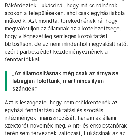
Rákérdeztek Lukácsinál, hogy mit csinálnának
azokon a településeken, ahol csak egyházi iskola
működik. Azt mondta, törekednének rá, hogy
megvalósuljon az államnak az a kötelezettsége,
hogy világnézetileg semleges közoktatást
biztosítson, de ez nem mindenhol megvalósítható,
ezért párbeszédet kezdeményeznének a
fenntartókkal.
„Az államosításnak még csak az árnya se
lebegjen fölöttünk, mert nincs ilyen
szándék.”
Azt is leszögezte, hogy nem csökkentenék az
egyházi fenntartású oktatási és szociális
intézmények finanszírozását, hanem az állami
szektorét növelnék meg. A hit- és erkölcstanórák
terén sem terveznek változást, Lukácsinak az az