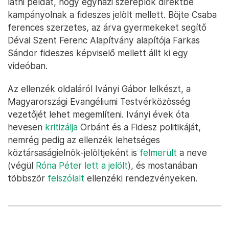
látni példát, hogy egyházi szereplők direktbe
kampányolnak a fideszes jelölt mellett. Böjte Csaba
ferences szerzetes, az árva gyermekeket segítő
Dévai Szent Ferenc Alapítvány alapítója Farkas
Sándor fideszes képviselő mellett állt ki egy
videóban.
Az ellenzék oldaláról Iványi Gábor lelkészt, a
Magyarországi Evangéliumi Testvérközösség
vezetőjét lehet megemlíteni. Iványi évek óta
hevesen
kritizálja
Orbánt és a Fidesz politikáját,
nemrég pedig az ellenzék lehetséges
köztársaságielnök-jelöltjeként is
felmerült
a neve
(végül
Róna Péter lett a jelölt
), és mostanában
többször
felszólalt
ellenzéki rendezvényeken.