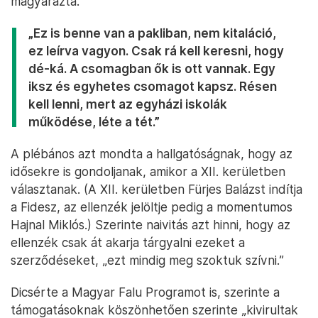
magyarázta.
„Ez is benne van a pakliban, nem kitaláció,
ez leírva vagyon. Csak rá kell keresni, hogy
dé-ká. A csomagban ők is ott vannak. Egy
iksz és egyhetes csomagot kapsz. Résen
kell lenni, mert az egyházi iskolák
működése, léte a tét.”
A plébános azt mondta a hallgatóságnak, hogy az
idősekre is gondoljanak, amikor a XII. kerületben
választanak. (A XII. kerületben Fürjes Balázst indítja
a Fidesz, az ellenzék jelöltje pedig a momentumos
Hajnal Miklós.) Szerinte naivitás azt hinni, hogy az
ellenzék csak át akarja tárgyalni ezeket a
szerződéseket, „ezt mindig meg szoktuk szívni.”
Dicsérte a Magyar Falu Programot is, szerinte a
támogatásoknak köszönhetően szerinte „kivirultak