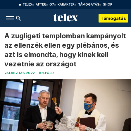
TELEX
AFTER
G7
KARAKTER
TÁMOGATÁS
SHOP
Támogatás
A zugligeti templomban kampányolt
az ellenzék ellen egy plébános, és
azt is elmondta, hogy kinek kell
vezetnie az országot
VÁLASZTÁS 2022
BELFÖLD