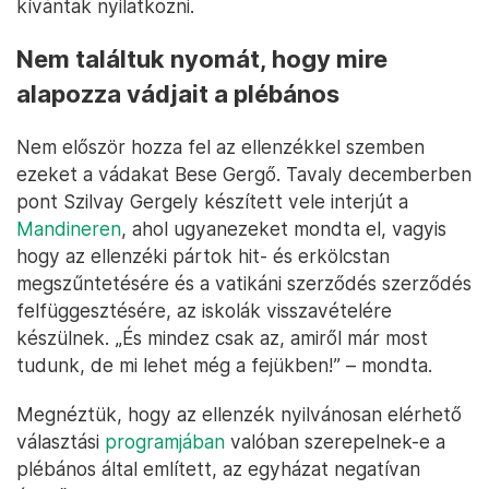
kívántak nyilatkozni.
Nem találtuk nyomát, hogy mire
alapozza vádjait a plébános
Nem először hozza fel az ellenzékkel szemben
ezeket a vádakat Bese Gergő. Tavaly decemberben
pont Szilvay Gergely készített vele interjút a
Mandineren
, ahol ugyanezeket mondta el, vagyis
hogy az ellenzéki pártok hit- és erkölcstan
megszűntetésére és a vatikáni szerződés szerződés
felfüggesztésére, az iskolák visszavételére
készülnek. „És mindez csak az, amiről már most
tudunk, de mi lehet még a fejükben!” – mondta.
Megnéztük, hogy az ellenzék nyilvánosan elérhető
választási
programjában
valóban szerepelnek-e a
plébános által említett, az egyházat negatívan