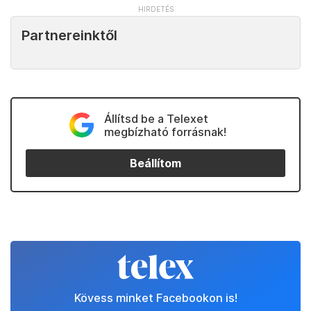
Partnereinktől
Állítsd be a Telexet
megbízható forrásnak!
Beállítom
Kövess minket Facebookon is!