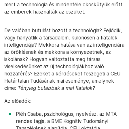
mert a technológia és mindenféle okoskütyük előtt
az emberek használták az eszüket.
De valóban butulást hozott a technológia? Fejlődik,
vagy hanyatlik a társadalom, különösen a fiatalok
intelligenciája? Mekkora hatása van az intelligenciára
az öröklésnek és mekkora a környezetnek, az
iskolának? Hogyan változtatta meg társas
viselkedésünket az új technológiákhoz való
hozzáférés? Ezeket a kérdéseket feszegeti a CEU
Határtalan Tudásának mai eseménye, amelynek
címe:
Tényleg butábbak a mai fiatalok?
Az előadók:
Pléh Csaba
,
pszichológus, nyelvész, az MTA
rendes tagja, a BME Kognitív Tudományi
Tanszékének alapítója, CEU oktatója