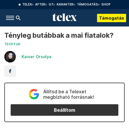
TELEX
AFTER
G7
KARAKTER
TÁMOGATÁS
SHOP
Támogatás
Tényleg butábbak a mai fiatalok?
TECHTUD
Kaiser Orsolya
Állítsd be a Telexet
megbízható forrásnak!
Beállítom