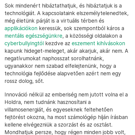
Sok mindenért hibáztathatjuk, és hibáztatjuk is a
technológiát. A kapcsolataink elszemélytelenedtek,
még életünk párját is a virtuális térben és
applikációkon
keressük, sok szempontból káros a
mentális egészségünkre
, a közösségi oldalakon a
cyberbullyingtól
kezdve az
eszement kihívásokon
kapunk hideget-meleget, akár akarjuk, akár nem. A
negatívumokat naphosszat sorolhatnánk,
ugyanakkor nem szabad elfelejtenünk, hogy a
technológia fejlődése alapvetően azért nem egy
rossz dolog, sőt.
Innováció nélkül az emberiség nem jutott volna el a
Holdra, nem tudnánk hasznosítani a
villamosenergiát, és egyeseknek feltehetően
fejtörést okozna, ha most számológép híján írásban
kellene elvégezniük a szorzást és az osztást.
Mondhatjuk persze, hogy régen minden jobb volt,