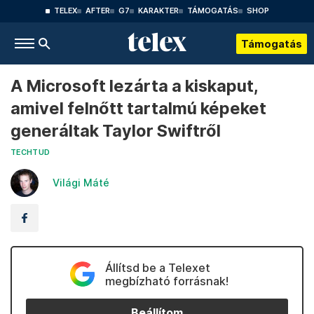
TELEX
AFTER
G7
KARAKTER
TÁMOGATÁS
SHOP
Támogatás
A Microsoft lezárta a kiskaput,
amivel felnőtt tartalmú képeket
generáltak Taylor Swiftről
TECHTUD
Világi Máté
Állítsd be a Telexet
megbízható forrásnak!
Beállítom