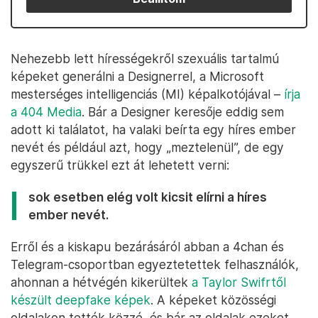
Nehezebb lett hírességekről szexuális tartalmú
képeket generálni a Designerrel, a Microsoft
mesterséges intelligenciás (MI) képalkotójával –
írja
a 404 Media
. Bár a Designer keresője eddig sem
adott ki találatot, ha valaki beírta egy híres ember
nevét és például azt, hogy „meztelenül”, de egy
egyszerű trükkel ezt át lehetett verni:
sok esetben elég volt kicsit elírni a híres
ember nevét.
Erről és a kiskapu bezárásáról abban a 4chan és
Telegram-csoportban egyeztetettek felhasználók,
ahonnan a hétvégén kikerültek
a Taylor Swifrtől
készült deepfake képek
. A képeket közösségi
oldalakon tették közzé, és bár az oldalak ezeket