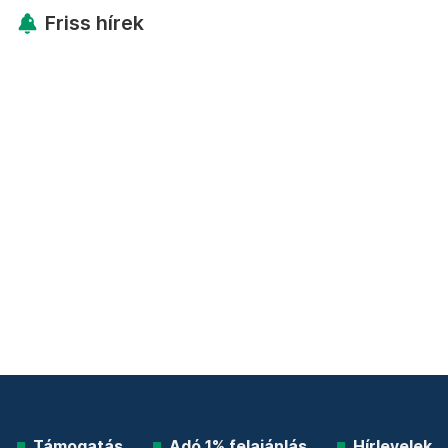
Friss hírek
Támogatás
Adó 1% felajánlás
Hírlevelek