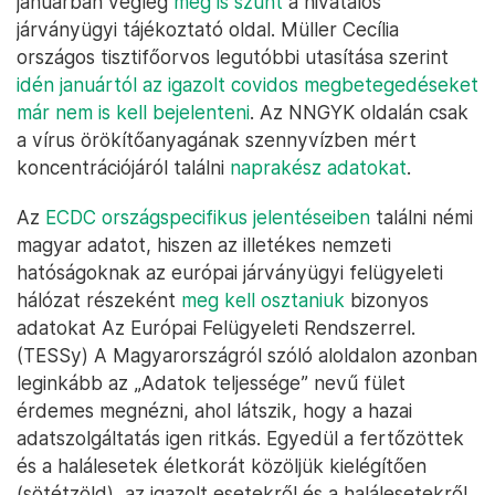
januárban végleg
meg is szűnt
a hivatalos
járványügyi tájékoztató oldal. Müller Cecília
országos tisztifőorvos legutóbbi utasítása szerint
idén januártól az igazolt covidos megbetegedéseket
már nem is kell bejelenteni
. Az NNGYK oldalán csak
a vírus örökítőanyagának szennyvízben mért
koncentrációjáról találni
naprakész adatokat
.
Az
ECDC országspecifikus jelentéseiben
találni némi
magyar adatot, hiszen az illetékes nemzeti
hatóságoknak az európai járványügyi felügyeleti
hálózat részeként
meg kell osztaniuk
bizonyos
adatokat Az Európai Felügyeleti Rendszerrel.
(TESSy) A Magyarországról szóló aloldalon azonban
leginkább az „Adatok teljessége” nevű fület
érdemes megnézni, ahol látszik, hogy a hazai
adatszolgáltatás igen ritkás. Egyedül a fertőzöttek
és a halálesetek életkorát közöljük kielégítően
(sötétzöld), az igazolt esetekről és a halálesetekről