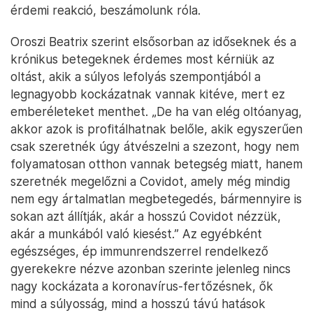
érdemi reakció, beszámolunk róla.
Oroszi Beatrix szerint elsősorban az időseknek és a
krónikus betegeknek érdemes most kérniük az
oltást, akik a súlyos lefolyás szempontjából a
legnagyobb kockázatnak vannak kitéve, mert ez
emberéleteket menthet. „De ha van elég oltóanyag,
akkor azok is profitálhatnak belőle, akik egyszerűen
csak szeretnék úgy átvészelni a szezont, hogy nem
folyamatosan otthon vannak betegség miatt, hanem
szeretnék megelőzni a Covidot, amely még mindig
nem egy ártalmatlan megbetegedés, bármennyire is
sokan azt állítják, akár a hosszú Covidot nézzük,
akár a munkából való kiesést.” Az egyébként
egészséges, ép immunrendszerrel rendelkező
gyerekekre nézve azonban szerinte jelenleg nincs
nagy kockázata a koronavírus-fertőzésnek, ők
mind a súlyosság, mind a hosszú távú hatások