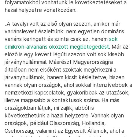
folyamatokból vonhatunk le következtetéseket a
hazai helyzetre vonatkozóan.
„A tavalyi volt az első olyan szezon, amikor már
variánslevest észleltünk: nem egyetlen domináns
variáns keringett és szinte csak az, hanem
sok
omikron-alvariáns okozott megbetegedést
. Már az
előző is egy kevert légúti szezon volt sok kisebb
járványhullámmal. Másrészt Magyarországra
általában nem elsőként szoktak megérkezni a
járványhullámok, hanem kicsit késleltetve, hiszen
vannak olyan országok, ahol sokkal intenzívebbek a
nemzetközi kapcsolatok, gyakoribbak az utazások,
illetve magasabb a kontaktusok száma. Ha más
országokban látjuk, mi zajlik, abból is
következhetünk a hazai helyzetre. Vannak olyan
országok, például Olaszország, Hollandia,
Csehország, valamint az Egyesült Államok, ahol a