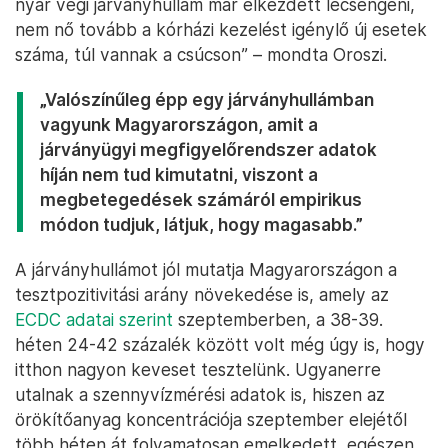
nyár végi járványhullám már elkezdett lecsengeni,
nem nő tovább a kórházi kezelést igénylő új esetek
száma, túl vannak a csúcson” – mondta Oroszi.
„Valószínűleg épp egy járványhullámban
vagyunk Magyarországon, amit a
járványügyi megfigyelőrendszer adatok
híján nem tud kimutatni, viszont a
megbetegedések számáról empirikus
módon tudjuk, látjuk, hogy magasabb.”
A járványhullámot jól mutatja Magyarországon a
tesztpozitivitási arány növekedése is, amely az
ECDC adatai szerint
szeptemberben, a 38-39.
héten 24-42 százalék között volt még úgy is, hogy
itthon nagyon keveset tesztelünk. Ugyanerre
utalnak a szennyvízmérési adatok is, hiszen az
örökítőanyag koncentrációja szeptember elejétől
több héten át folyamatosan emelkedett, egészen