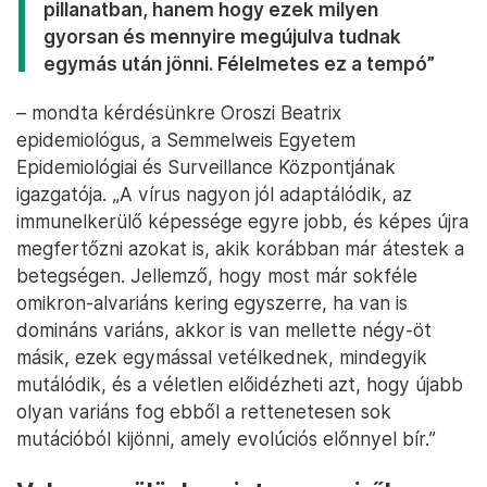
pillanatban, hanem hogy ezek milyen
gyorsan és mennyire megújulva tudnak
egymás után jönni. Félelmetes ez a tempó”
– mondta kérdésünkre Oroszi Beatrix
epidemiológus, a Semmelweis Egyetem
Epidemiológiai és Surveillance Központjának
igazgatója. „A vírus nagyon jól adaptálódik, az
immunelkerülő képessége egyre jobb, és képes újra
megfertőzni azokat is, akik korábban már átestek a
betegségen. Jellemző, hogy most már sokféle
omikron-alvariáns kering egyszerre, ha van is
domináns variáns, akkor is van mellette négy-öt
másik, ezek egymással vetélkednek, mindegyik
mutálódik, és a véletlen előidézheti azt, hogy újabb
olyan variáns fog ebből a rettenetesen sok
mutációból kijönni, amely evolúciós előnnyel bír.”