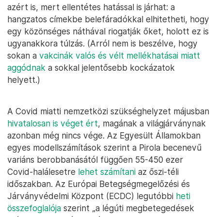
azért is, mert ellentétes hatással is járhat: a
hangzatos címekbe belefáradókkal elhitetheti, hogy
egy közönséges náthával riogatják őket, holott ez is
ugyanakkora túlzás. (Arról nem is beszélve, hogy
sokan a
vakcinák valós és vélt mellékhatásai miatt
aggódnak
a sokkal jelentősebb kockázatok
helyett.)
A Covid miatti nemzetközi szükséghelyzet májusban
hivatalosan is véget ért
, magának a világjárványnak
azonban még nincs vége. Az Egyesült Államokban
egyes modellszámítások szerint a Pirola becenevű
variáns berobbanásától függően 55-450 ezer
Covid-halálesetre
lehet számítani
az őszi-téli
időszakban. Az Európai Betegségmegelőzési és
Járványvédelmi Központ (ECDC) legutóbbi
heti
összefoglalója
szerint „a légúti megbetegedések