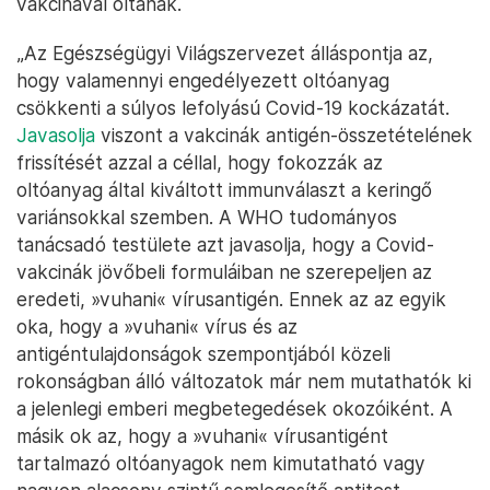
vakcinával oltanak.
„Az Egészségügyi Világszervezet álláspontja az,
hogy valamennyi engedélyezett oltóanyag
csökkenti a súlyos lefolyású Covid-19 kockázatát.
Javasolja
viszont a vakcinák antigén-összetételének
frissítését azzal a céllal, hogy fokozzák az
oltóanyag által kiváltott immunválaszt a keringő
variánsokkal szemben. A WHO tudományos
tanácsadó testülete azt javasolja, hogy a Covid-
vakcinák jövőbeli formuláiban ne szerepeljen az
eredeti, »vuhani« vírusantigén. Ennek az az egyik
oka, hogy a »vuhani« vírus és az
antigéntulajdonságok szempontjából közeli
rokonságban álló változatok már nem mutathatók ki
a jelenlegi emberi megbetegedések okozóiként. A
másik ok az, hogy a »vuhani« vírusantigént
tartalmazó oltóanyagok nem kimutatható vagy