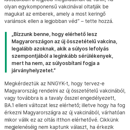
olyan egykomponensű vakcinával oltatják be
magukat az emberek, amely a most keringő
variánsok ellen a legjobban véd” – tette hozzá.
„Bízzunk benne, hogy elérhető lesz
Magyarországon az új összetételű vakcina,
legalább azoknak, akik a súlyos lefolyás
szempontjából a leginkább sérülékenyek,
mert ha nem, az súlyosbítani fogja a
járványhelyzetet.”
Megkérdeztük az NNGYK-t, hogy tervez-e
Magyarország rendelni az új összetételű vakcinából,
vagy továbbra is a tavaly ősszel engedélyezett,
BA.1 elleni változat lesz elérhető; illetve hogy ha fog
érkezni Magyarországra az új vakcinából, várhatóan
mikor válik ez az oltás itthon elérhetővé. Cikkünk
megjelenéséig nem kaptunk választ, ha érkezik