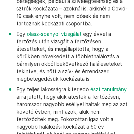
betegségek, például a szívelégtelenség és a
sztrók kockázata – azoknál is, akiknél a Covid-
19 csak enyhe volt, nem idősek és nem
tartoznak kockázati csoportba.
Egy
olasz-spanyol vizsgálat
egy évvel a
fertőzés után vizsgált a fertőzésen
átesetteket, és megállapította, hogy a
körükben növekedett a többlethalálozás a
bármilyen okból bekövetkező haláleseteket
tekintve, és nőtt a szív- és érrendszeri
megbetegedésük kockázata is.
Egy teljes lakosságra kiterjedő
észt tanulmány
arra jutott, hogy akik átestek a fertőzésen,
háromszor nagyobb eséllyel haltak meg az azt
követő évben, mint azok, akik nem
fertőződtek meg. Fokozottan igaz volt a
nagyobb halálozási kockázat a 60 év