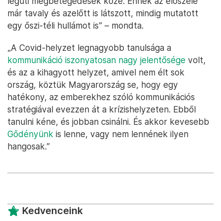
légúti megbetegedések közé. Ennek az előszele
már tavaly és azelőtt is látszott, mindig mutatott
egy őszi-téli hullámot is” – mondta.
„A Covid-helyzet legnagyobb tanulsága a
kommunikáció iszonyatosan nagy jelentősége
volt,
és az a kihagyott helyzet, amivel nem élt sok
ország, köztük Magyarország se, hogy egy
hatékony, az emberekhez szóló kommunikációs
stratégiával evezzen át a krízishelyzeten. Ebből
tanulni kéne, és jobban csinálni. És akkor kevesebb
Gődényünk
is lenne, vagy nem lennének ilyen
hangosak.”
Kedvenceink