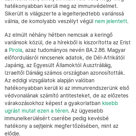
hatékonyabban kerüli meg az immunvédelmet.
Sikerült is világszerte a legelterjedtebb variánssá
válnia, de komolyabb veszélyt végül
nem jelentett
.
Az elmúlt néhány hétben nemcsak a keringő
variánsok közül, de a hírekből is kiszorította az Erist
a
Pirola
, azaz tudományos nevén BA.2.86. Magyar
előfordulásról nincsenek adatok, de Dél-Afrikától
Japánig, az Egyesült Államoktól Ausztráliáig,
Izraeltől Dániáig számos országban azonosították.
Az eddigi vizsgálatok alapján valóban
hatékonyabban kerüli ki az immunrendszerünk első
védvonalának számító antitesteket, de az előzetes
várakozásokhoz képest a gyakorlatban
kisebb
ugrást mutat ezen a téren
. Az ügyesebb
immunelkerülésért cserébe pedig kevésbé
hatékony a sejtjeink megfertőzésében, mint az
elődje.