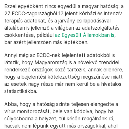
Ezzel egyébként nincs egyedül a magyar hatóság: a
27 ECDC-tagországból 13 jelent kórházi és intenzív
terápiás adatokat, és a járvány csillapodásával
általában is jellemző a világban az adatszolgáltatás
csökkentése, például
az Egyesült Államokban is
,
bár azért jellemzően más léptékben.
Annyi még az ECDC-nek lejelentett adatokból is
látszik, hogy Magyarország is a növekvő trenddel
rendelkező országok közé tartozik, annak ellenére,
hogy a bejelentési kötelezettség megszűnése miatt
az esetek nagy része már nem kerül be a hivatalos
statisztikákba.
Abba, hogy a hatóság szinte teljesen elengedte a
vírus monitorozását, bele van kódolva, hogy ha
súlyosbodna a helyzet, túl későn reagálnánk rá,
hacsak nem lépünk együtt más országokkal, ahol