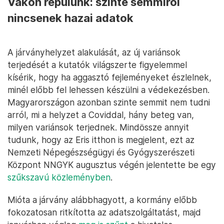
Vakon repülünk: szinte semmiről
nincsenek hazai adatok
A járványhelyzet alakulását, az új variánsok
terjedését a kutatók világszerte figyelemmel
kísérik, hogy ha aggasztó fejleményeket észlelnek,
minél előbb fel lehessen készülni a védekezésben.
Magyarországon azonban szinte semmit nem tudni
arról, mi a helyzet a Coviddal, hány beteg van,
milyen variánsok terjednek. Mindössze annyit
tudunk, hogy az Eris itthon is megjelent, ezt az
Nemzeti Népegészségügyi és Gyógyszerészeti
Központ NNGYK augusztus végén jelentette be egy
szűkszavú közleményben
.
Mióta a járvány alábbhagyott, a kormány előbb
fokozatosan ritkította az adatszolgáltatást, majd