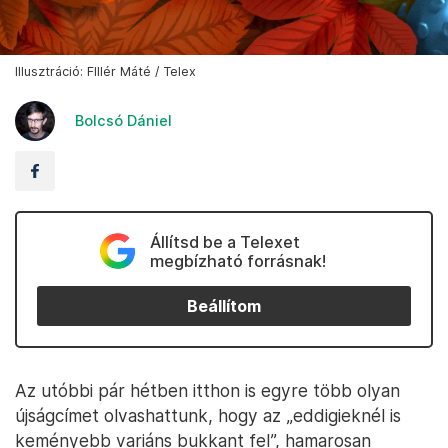
Illusztráció: FIllér Máté / Telex
Bolcsó Dániel
Állítsd be a Telexet
megbízható forrásnak!
Beállítom
Az utóbbi pár hétben itthon is egyre több olyan
újságcímet olvashattunk, hogy az „eddigieknél is
keményebb variáns bukkant fel”, hamarosan