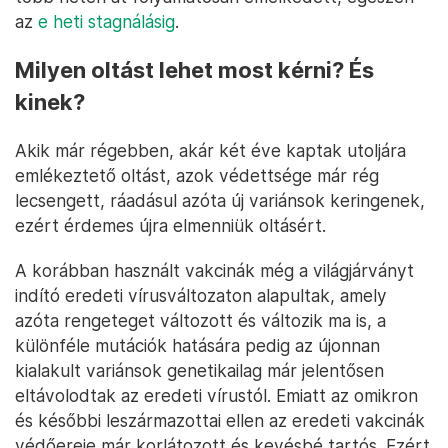
az
e heti stagnálásig
.
Milyen oltást lehet most kérni? És
kinek?
Akik már régebben, akár két éve kaptak utoljára
emlékeztető oltást, azok védettsége már rég
lecsengett, ráadásul azóta új variánsok keringenek,
ezért érdemes újra elmenniük oltásért.
A korábban használt vakcinák még a világjárványt
indító eredeti vírusváltozaton alapultak, amely
azóta rengeteget változott és változik ma is, a
különféle mutációk hatására pedig az újonnan
kialakult variánsok genetikailag már jelentősen
eltávolodtak az eredeti vírustól. Emiatt az omikron
és későbbi leszármazottai ellen az eredeti vakcinák
védőereje már korlátozott és kevésbé tartós. Ezért