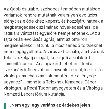
Az újabb és újabb, szélsebes tempóban mutálódó
variánsok rendre mutatnak valamilyen evolúciós
előnyt az elődeikhez képest, és hozzájárulhatnak a
megbetegedések számának növekedéséhez, de
radikális változást egyelőre nem jelentenek. „Az a
fajta óriási evolúciós ugrás, amit az omikron
megjelenésekor láttunk, a most terjedő törzseknél
nem megfigyelhető. A vírus azt csinálja, amit várunk
tőle: csiszolgatja magát, kerülgeti a kialakított
immunitásunkat. Analógiaként lehet említeni a
szezonális influenzát, ami hasonlót csinál, kicsit más
virológiai mechanizmusok mentén, de a lényege
ugyanez” – mondta a Telexnek Kemenesi Gábor
virológus, a Pécsi Tudományegyetem és a Virológiai
Nemzeti Laboratórium kutatója.
„Nem egy-egy variáns az érdekes jelen