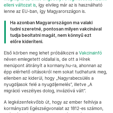
elleni változat is
, így elvileg már az is használható
lenne az EU-ban, így Magyarországon is.
Ha azonban Magyarországon ma valaki
tudni szeretné, pontosan milyen vakcinával
tudja beoltatni magát, nem könnyű ezt
előre kideríteni.
Első körben meg lehet próbálkozni a
Vakcinainfó
néven emlegetett oldallal is, de ott a Hírek
menüpont átirányít a kormany.hu-ra, ahonnan az
épp elérhető oltásokról nem sokat tudhatunk meg,
ellenben az kiderül, hogy „Nagyrabecsülés a
nyugdíjasok felé a nyugdíjemelés”, illetve „A
migráció veszélyes dolog, invázióvá vált”.
A legkézenfekvőbb út, hogy az ember felhívja a
kormányzati Egészségvonalat az 1812-es számon,