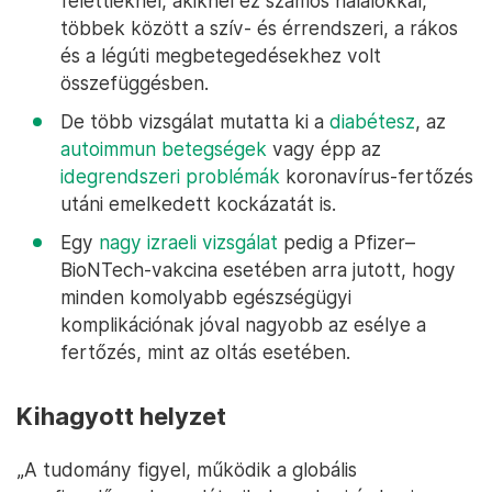
felettieknél, akiknél ez számos halálokkal,
többek között a szív- és érrendszeri, a rákos
és a légúti megbetegedésekhez volt
összefüggésben.
De több vizsgálat mutatta ki a
diabétesz
, az
autoimmun betegségek
vagy épp az
idegrendszeri problémák
koronavírus-fertőzés
utáni emelkedett kockázatát is.
Egy
nagy izraeli vizsgálat
pedig a Pfizer–
BioNTech-vakcina esetében arra jutott, hogy
minden komolyabb egészségügyi
komplikációnak jóval nagyobb az esélye a
fertőzés, mint az oltás esetében.
Kihagyott helyzet
„A tudomány figyel, működik a globális