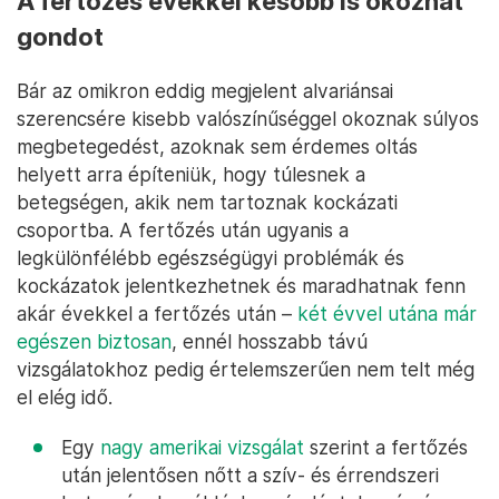
A fertőzés évekkel később is okozhat
gondot
Bár az omikron eddig megjelent alvariánsai
szerencsére kisebb valószínűséggel okoznak súlyos
megbetegedést, azoknak sem érdemes oltás
helyett arra építeniük, hogy túlesnek a
betegségen, akik nem tartoznak kockázati
csoportba. A fertőzés után ugyanis a
legkülönfélébb egészségügyi problémák és
kockázatok jelentkezhetnek és maradhatnak fenn
akár évekkel a fertőzés után –
két évvel utána már
egészen biztosan
, ennél hosszabb távú
vizsgálatokhoz pedig értelemszerűen nem telt még
el elég idő.
Egy
nagy amerikai vizsgálat
szerint a fertőzés
után jelentősen nőtt a szív- és érrendszeri