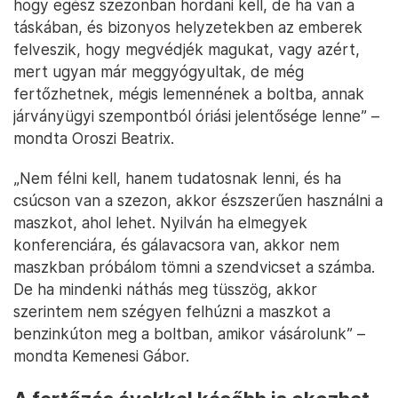
hogy egész szezonban hordani kell, de ha van a
táskában, és bizonyos helyzetekben az emberek
felveszik, hogy megvédjék magukat, vagy azért,
mert ugyan már meggyógyultak, de még
fertőzhetnek, mégis lemennének a boltba, annak
járványügyi szempontból óriási jelentősége lenne” –
mondta Oroszi Beatrix.
„Nem félni kell, hanem tudatosnak lenni, és ha
csúcson van a szezon, akkor észszerűen használni a
maszkot, ahol lehet. Nyilván ha elmegyek
konferenciára, és gálavacsora van, akkor nem
maszkban próbálom tömni a szendvicset a számba.
De ha mindenki náthás meg tüsszög, akkor
szerintem nem szégyen felhúzni a maszkot a
benzinkúton meg a boltban, amikor vásárolunk” –
mondta Kemenesi Gábor.