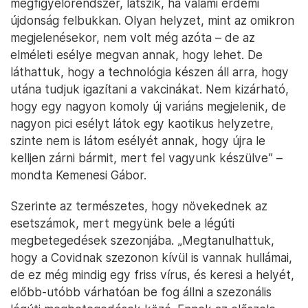
megfigyelőrendszer, látszik, ha valami érdemi
újdonság felbukkan. Olyan helyzet, mint az omikron
megjelenésekor, nem volt még azóta – de az
elméleti esélye megvan annak, hogy lehet. De
láthattuk, hogy a technológia készen áll arra, hogy
utána tudjuk igazítani a vakcinákat. Nem kizárható,
hogy egy nagyon komoly új variáns megjelenik, de
nagyon pici esélyt látok egy kaotikus helyzetre,
szinte nem is látom esélyét annak, hogy újra le
kelljen zárni bármit, mert fel vagyunk készülve” –
mondta Kemenesi Gábor.
Szerinte az természetes, hogy növekednek az
esetszámok, mert megyünk bele a légúti
megbetegedések szezonjába. „Megtanulhattuk,
hogy a Covidnak szezonon kívül is vannak hullámai,
de ez még mindig egy friss vírus, és keresi a helyét,
előbb-utóbb várhatóan be fog állni a szezonális