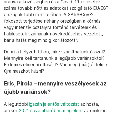
aránya a közösségben és a Covid–19-es esetek
száma tovább nőtt az adatokat szolgáltató EU/EGT-
országok több mint felében. A SARS-CoV-2
fokozott terjedése néhány országban a kórházi
vagy intenzív osztályra történő felvételek és
halálesetek számának növekedéséhez vezetett,
bár a hatás még mindig korlátozott”.
De mi a helyzet itthon, mire számíthatunk ősszel?
Mennyire kell tartanunk a legújabb variánsoktól?
Érdemes elmenni oltásért? Van még (már) értelme
újra maszkot húzni?
Eris, Pirola – mennyire veszélyesek az
újabb variánsok?
A legutóbbi
igazán jelentős változást
az hozta,
amikor
2021 novemberében megjelent
az omikron