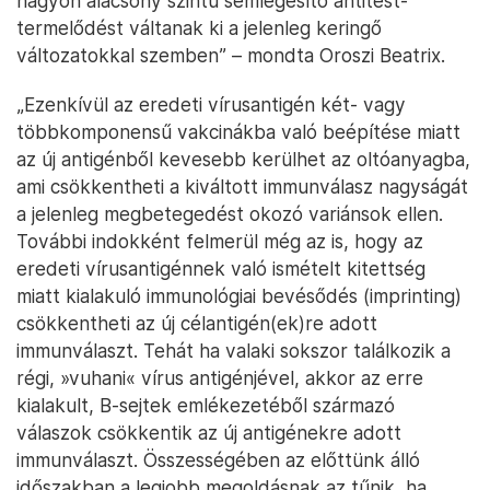
nagyon alacsony szintű semlegesítő antitest-
termelődést váltanak ki a jelenleg keringő
változatokkal szemben” – mondta Oroszi Beatrix.
„Ezenkívül az eredeti vírusantigén két- vagy
többkomponensű vakcinákba való beépítése miatt
az új antigénből kevesebb kerülhet az oltóanyagba,
ami csökkentheti a kiváltott immunválasz nagyságát
a jelenleg megbetegedést okozó variánsok ellen.
További indokként felmerül még az is, hogy az
eredeti vírusantigénnek való ismételt kitettség
miatt kialakuló immunológiai bevésődés (imprinting)
csökkentheti az új célantigén(ek)re adott
immunválaszt. Tehát ha valaki sokszor találkozik a
régi, »vuhani« vírus antigénjével, akkor az erre
kialakult, B-sejtek emlékezetéből származó
válaszok csökkentik az új antigénekre adott
immunválaszt. Összességében az előttünk álló
időszakban a legjobb megoldásnak az tűnik, ha