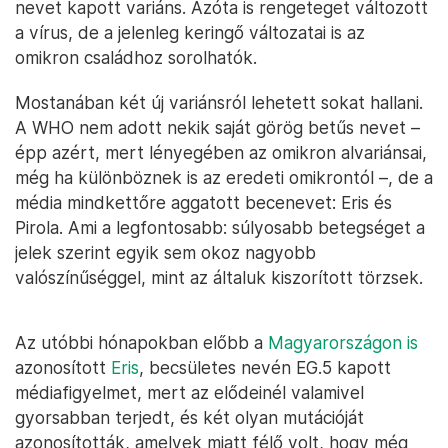
nevet kapott variáns. Azóta is rengeteget változott
a vírus, de a jelenleg keringő változatai is az
omikron családhoz sorolhatók.
Mostanában két új variánsról lehetett sokat hallani.
A WHO nem adott nekik saját görög betűs nevet –
épp azért, mert lényegében az omikron alvariánsai,
még ha különböznek is az eredeti omikrontól –, de a
média mindkettőre aggatott becenevet: Eris és
Pirola. Ami a legfontosabb: súlyosabb betegséget a
jelek szerint egyik sem okoz nagyobb
valószínűséggel, mint az általuk kiszorított törzsek.
Az utóbbi hónapokban előbb a
Magyarországon is
azonosított
Eris
, becsületes nevén EG.5 kapott
médiafigyelmet, mert az elődeinél valamivel
gyorsabban terjedt, és két olyan mutációját
azonosították, amelyek miatt félő volt, hogy még