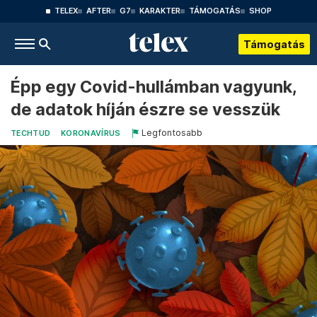
TELEX
AFTER
G7
KARAKTER
TÁMOGATÁS
SHOP
Támogatás
Épp egy Covid-hullámban vagyunk,
de adatok híján észre se vesszük
Legfontosabb
TECHTUD
KORONAVÍRUS