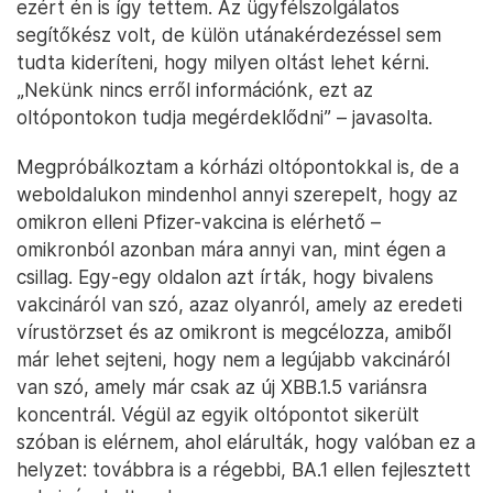
ezért én is így tettem. Az ügyfélszolgálatos
segítőkész volt, de külön utánakérdezéssel sem
tudta kideríteni, hogy milyen oltást lehet kérni.
„Nekünk nincs erről információnk, ezt az
oltópontokon tudja megérdeklődni” – javasolta.
Megpróbálkoztam a kórházi oltópontokkal is, de a
weboldalukon mindenhol annyi szerepelt, hogy az
omikron elleni Pfizer-vakcina is elérhető –
omikronból azonban mára annyi van, mint égen a
csillag. Egy-egy oldalon azt írták, hogy bivalens
vakcináról van szó, azaz olyanról, amely az eredeti
vírustörzset és az omikront is megcélozza, amiből
már lehet sejteni, hogy nem a legújabb vakcináról
van szó, amely már csak az új XBB.1.5 variánsra
koncentrál. Végül az egyik oltópontot sikerült
szóban is elérnem, ahol elárulták, hogy valóban ez a
helyzet: továbbra is a régebbi, BA.1 ellen fejlesztett