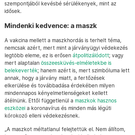
szempontjából kevésbé sérülékenyek, mint az
idősek.
Mindenki kedvence: a maszk
A vakcina mellett a maszkhordás is terhelt téma,
nemcsak azért, mert mint a járványügyi védekezés
legtöbb eleme, ez is erősen
átpolitizálódott
; vagy
mert alaptalan
összeesküvés-elméletekbe is
belekeverték
; hanem azért is, mert szimbóluma lett
annak, hogy a járvány miatt, a fertőzések
elkerülése és továbbadása érdekében milyen
mindennapos kényelmetlenségeket kellett
átélnünk. Ettől függetlenül a
maszkok hasznos
eszközei
a koronavírus és minden más légúti
kórokozó elleni védekezésnek.
„A maszkot méltatlanul felejtettük el. Nem állítom,