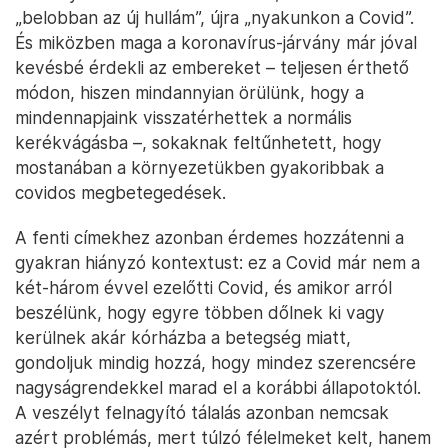
„belobban az új hullám”, újra „nyakunkon a Covid”.
És miközben maga a koronavírus-járvány már jóval
kevésbé érdekli az embereket – teljesen érthető
módon, hiszen mindannyian örülünk, hogy a
mindennapjaink visszatérhettek a normális
kerékvágásba –, sokaknak feltűnhetett, hogy
mostanában a környezetükben gyakoribbak a
covidos megbetegedések.
A fenti címekhez azonban érdemes hozzátenni a
gyakran hiányzó kontextust: ez a Covid már nem a
két-három évvel ezelőtti Covid, és amikor arról
beszélünk, hogy egyre többen dőlnek ki vagy
kerülnek akár kórházba a betegség miatt,
gondoljuk mindig hozzá, hogy mindez szerencsére
nagyságrendekkel marad el a korábbi állapotoktól.
A veszélyt felnagyító tálalás azonban nemcsak
azért problémás, mert túlzó félelmeket kelt, hanem