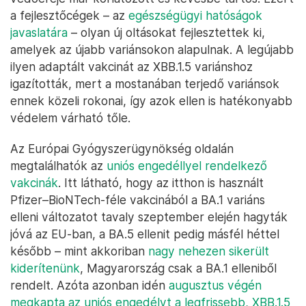
a fejlesztőcégek – az
egészségügyi hatóságok
javaslatára
– olyan új oltásokat fejlesztettek ki,
amelyek az újabb variánsokon alapulnak. A legújabb
ilyen adaptált vakcinát az XBB.1.5 variánshoz
igazították, mert a mostanában terjedő variánsok
ennek közeli rokonai, így azok ellen is hatékonyabb
védelem várható tőle.
Az Európai Gyógyszerügynökség oldalán
megtalálhatók az
uniós engedéllyel rendelkező
vakcinák
. Itt látható, hogy az itthon is használt
Pfizer–BioNTech-féle vakcinából a BA.1 variáns
elleni változatot tavaly szeptember elején hagyták
jóvá az EU-ban, a BA.5 ellenit pedig másfél héttel
később – mint akkoriban
nagy nehezen sikerült
kiderítenünk
, Magyarország csak a BA.1 elleniből
rendelt. Azóta azonban idén
augusztus végén
megkapta az uniós engedélyt a legfrissebb, XBB.1.5