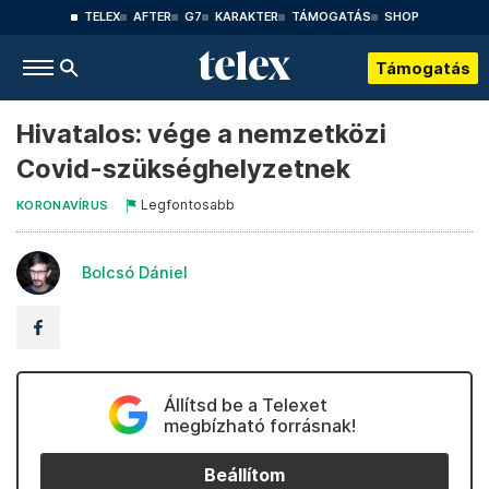
TELEX
AFTER
G7
KARAKTER
TÁMOGATÁS
SHOP
Támogatás
Hivatalos: vége a nemzetközi
Covid-szükséghelyzetnek
Legfontosabb
KORONAVÍRUS
Bolcsó Dániel
Állítsd be a Telexet
megbízható forrásnak!
Beállítom