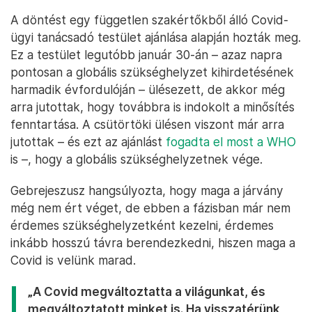
A döntést egy független szakértőkből álló Covid-
ügyi tanácsadó testület ajánlása alapján hozták meg.
Ez a testület legutóbb január 30-án – azaz napra
pontosan a globális szükséghelyzet kihirdetésének
harmadik évfordulóján – ülésezett, de akkor még
arra jutottak, hogy továbbra is indokolt a minősítés
fenntartása. A csütörtöki ülésen viszont már arra
jutottak – és ezt az ajánlást
fogadta el most a WHO
is –, hogy a globális szükséghelyzetnek vége.
Gebrejeszusz hangsúlyozta, hogy maga a járvány
még nem ért véget, de ebben a fázisban már nem
érdemes szükséghelyzetként kezelni, érdemes
inkább hosszú távra berendezkedni, hiszen maga a
Covid is velünk marad.
„A Covid megváltoztatta a világunkat, és
megváltoztatott minket is. Ha visszatérünk