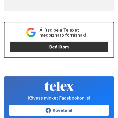
Állítsd be a Telexet
megbízható forrásnak!
Beállítom
Kövess minket Facebookon is!
Követem!