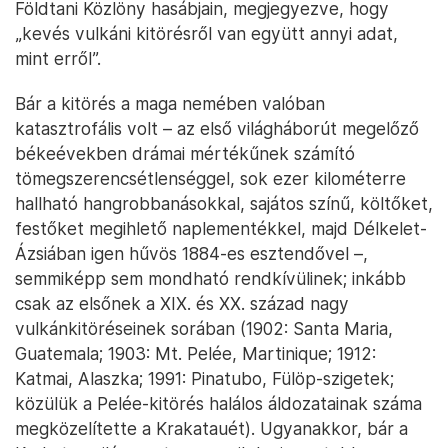
Földtani Közlöny hasábjain, megjegyezve, hogy
„kevés vulkáni kitörésről van együtt annyi adat,
mint erről”.
Bár a kitörés a maga nemében valóban
katasztrofális volt – az első világháborút megelőző
békeévekben drámai mértékűnek számító
tömegszerencsétlenséggel, sok ezer kilométerre
hallható hangrobbanásokkal, sajátos színű, költőket,
festőket megihlető naplementékkel, majd Délkelet-
Ázsiában igen hűvös 1884-es esztendővel –,
semmiképp sem mondható rendkívülinek; inkább
csak az elsőnek a XIX. és XX. század nagy
vulkánkitöréseinek sorában (1902: Santa Maria,
Guatemala; 1903: Mt. Pelée, Martinique; 1912:
Katmai, Alaszka; 1991: Pinatubo, Fülöp-szigetek;
közülük a Pelée-kitörés halálos áldozatainak száma
megközelítette a Krakatauét). Ugyanakkor, bár a