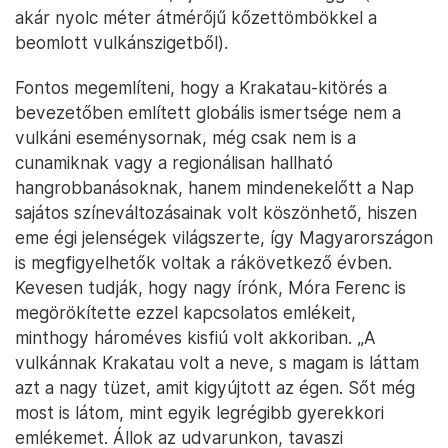
akár nyolc méter átmérőjű kőzettömbökkel a
beomlott vulkánszigetből).
Fontos megemlíteni, hogy a Krakatau-kitörés a
bevezetőben említett globális ismertsége nem a
vulkáni eseménysornak, még csak nem is a
cunamiknak vagy a regionálisan hallható
hangrobbanásoknak, hanem mindenekelőtt a Nap
sajátos színeváltozásainak volt köszönhető, hiszen
eme égi jelenségek világszerte, így Magyarországon
is megfigyelhetők voltak a rákövetkező évben.
Kevesen tudják, hogy nagy írónk, Móra Ferenc is
megörökítette ezzel kapcsolatos emlékeit,
minthogy hároméves kisfiú volt akkoriban. „A
vulkánnak Krakatau volt a neve, s magam is láttam
azt a nagy tüzet, amit kigyújtott az égen. Sőt még
most is látom, mint egyik legrégibb gyerekkori
emlékemet. Állok az udvarunkon, tavaszi