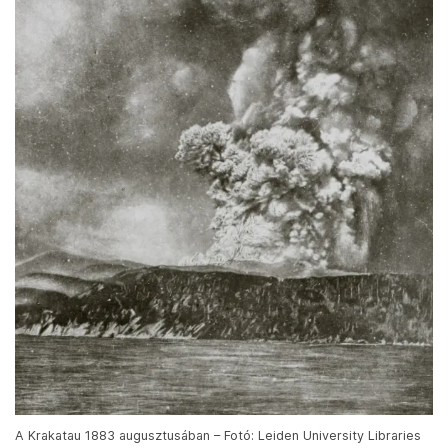
A Krakatau 1883 augusztusában – Fotó: Leiden University Libraries