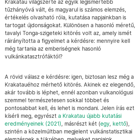
Krakatau világszerte az egyik legismertebb
tűzhányóvá vált, és magyarul is számos elemzés,
értékelés olvasható róla, kutatása napjainkban is
tartogat újdonságokat. Különösen a hasonló méretű,
tavalyi Tonga-szigeteki kitörés volt az, amely ismét
ráirányította a figyelmet a kérdésre: mennyire kell
még tartania az emberiségnek hasonló
vulkánkatasztrófáktól?
A rövid válasz e kérdésre: igen, biztosan lesz még a
Krakatauéhoz mérhető kitörés. Akinek ez elegendő,
akár tovább is léphet, ennél azonban vulkanológusi
szemmel természetesen sokkal többet és
pontosabbat kell, és lehet is mondani. Jelen írás ezt
kísérli meg, egyrészt
a Krakatau újabb kutatási
eredményeinek (2021)
, másrészt két (
egy
,
kettő
),
szintén a közelmúltban megjelent vulkánstatisztikai
elemzésnek a tükrében, melyeket napjaink