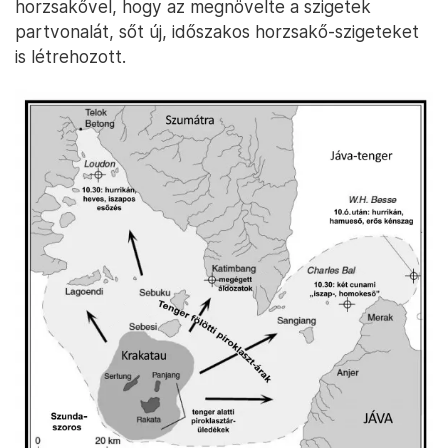
horzsakővel, hogy az megnövelte a szigetek
partvonalát, sőt új, időszakos horzsakő-szigeteket
is létrehozott.