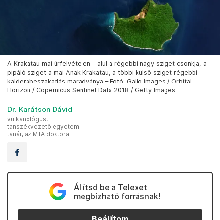
A Krakatau mai űrfelvételen – alul a régebbi nagy sziget csonkja, a
pipáló sziget a mai Anak Krakatau, a többi külső sziget régebbi
kalderabeszakadás maradványa – Fotó: Gallo Images / Orbital
Horizon / Copernicus Sentinel Data 2018 / Getty Images
Dr. Karátson Dávid
vulkanológus,
tanszékvezető egyetemi
tanár, az MTA doktora
Állítsd be a Telexet
megbízható forrásnak!
Beállítom