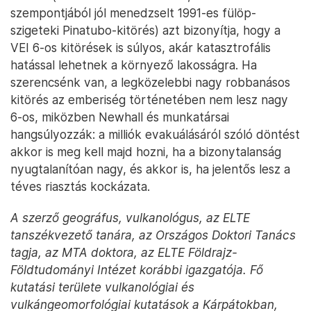
szempontjából jól menedzselt 1991-es fülöp-
szigeteki Pinatubo-kitörés) azt bizonyítja, hogy a
VEI 6-os kitörések is súlyos, akár katasztrofális
hatással lehetnek a környező lakosságra. Ha
szerencsénk van, a legközelebbi nagy robbanásos
kitörés az emberiség történetében nem lesz nagy
6-os, miközben Newhall és munkatársai
hangsúlyozzák: a milliók evakuálásáról szóló döntést
akkor is meg kell majd hozni, ha a bizonytalanság
nyugtalanítóan nagy, és akkor is, ha jelentős lesz a
téves riasztás kockázata.
A szerző geográfus, vulkanológus, az ELTE
tanszékvezető tanára, az Országos Doktori Tanács
tagja, az MTA doktora, az ELTE Földrajz-
Földtudományi Intézet korábbi igazgatója. Fő
kutatási területe vulkanológiai és
vulkángeomorfológiai kutatások a Kárpátokban,