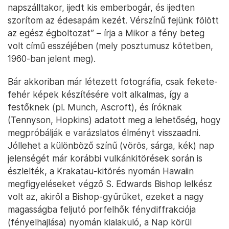
napszálltakor, ijedt kis emberbogár, és ijedten
szorítom az édesapám kezét. Vérszínű fejünk fölött
az egész égboltozat” – írja a Mikor a fény beteg
volt című esszéjében (mely posztumusz kötetben,
1960-ban jelent meg).
Bár akkoriban már létezett fotográfia, csak fekete-
fehér képek készítésére volt alkalmas, így a
festőknek (pl. Munch, Ascroft), és íróknak
(Tennyson, Hopkins) adatott meg a lehetőség, hogy
megpróbálják e varázslatos élményt visszaadni.
Jóllehet a különböző színű (vörös, sárga, kék) nap
jelenségét már korábbi vulkánkitörések során is
észlelték, a Krakatau-kitörés nyomán Hawaiin
megfigyeléseket végző S. Edwards Bishop lelkész
volt az, akiről a Bishop-gyűrűket, ezeket a nagy
magasságba feljutó porfelhők fénydiffrakciója
(fényelhajlása) nyomán kialakuló, a Nap körül