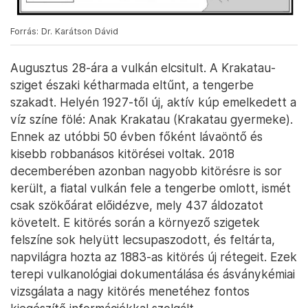
Forrás: Dr. Karátson Dávid
Augusztus 28-ára a vulkán elcsitult. A Krakatau-
sziget északi kétharmada eltűnt, a tengerbe
szakadt. Helyén 1927-től új, aktív kúp emelkedett a
víz színe fölé: Anak Krakatau (Krakatau gyermeke).
Ennek az utóbbi 50 évben főként lávaöntő és
kisebb robbanásos kitörései voltak. 2018
decemberében azonban nagyobb kitörésre is sor
került, a fiatal vulkán fele a tengerbe omlott, ismét
csak szökőárat előidézve, mely 437 áldozatot
követelt. E kitörés során a környező szigetek
felszíne sok helyütt lecsupaszodott, és feltárta,
napvilágra hozta az 1883-as kitörés új rétegeit. Ezek
terepi vulkanológiai dokumentálása és ásványkémiai
vizsgálata a nagy kitörés menetéhez fontos