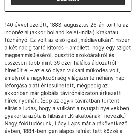
140 évvel ezelőtt, 1883. augusztus 26-án tört ki az
indonéziai (akkor holland kelet-indiai) Krakatau
tűzhányó. Ez volt az első igazi „médiavulkán”, hiszen
a két napig tartó kitörés – amellett, hogy egy sziget
megsemmisüléséről, pusztító szökőárakról és
összesen több mint 36 ezer halálos áldozatról
híresült el – az első olyan vulkáni működés volt,
amelyről a nagyközönség világszerte néhány nap
leforgása alatt értesülhetett, mégpedig az
akkoriban már globális távíróhálózaton érkezett
hírek nyomán. (Épp az egyik táviratban történt
elírás a ludas, hogy a vulkánt a nyugati nyelvekben
gyakorta azóta is hibásan „Krakatoának” nevezik.)
Nagy földtudósunk, Lócy Lajos már a rákövetkező
évben, 1884-ben igen alapos leírást tett közzé a