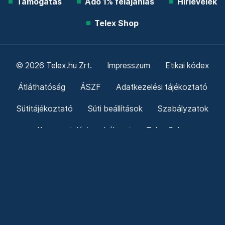
Támogatás
Adó 1% felajánlás
Hírlevelek
Telex Shop
© 2026 Telex.hu Zrt.
Impresszum
Etikai kódex
Átláthatóság
ÁSZF
Adatkezelési tájékoztató
Sütitájékoztató
Süti beállítások
Szabályzatok
Kommentelési szabályzat
Telex Sales