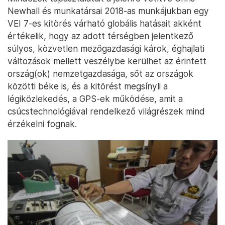
Newhall és munkatársai 2018-as munkájukban egy
VEI 7-es kitörés várható globális hatásait akként
értékelik, hogy az adott térségben jelentkező
súlyos, közvetlen mezőgazdasági károk, éghajlati
változások mellett veszélybe kerülhet az érintett
ország(ok) nemzetgazdasága, sőt az országok
közötti béke is, és a kitörést megsínyli a
légiközlekedés, a GPS-ek működése, amit a
csúcstechnológiával rendelkező világrészek mind
érzékelni fognak.