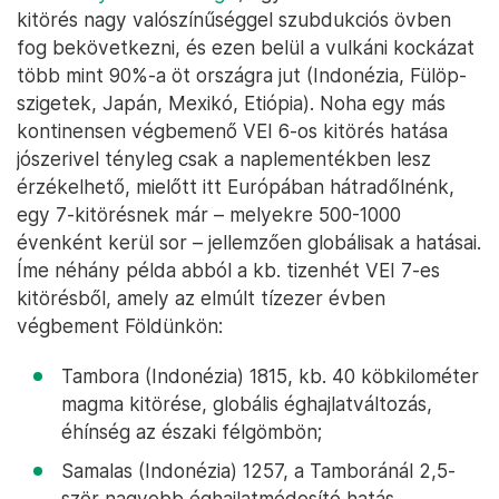
kitörés nagy valószínűséggel szubdukciós övben
fog bekövetkezni, és ezen belül a vulkáni kockázat
több mint 90%-a öt országra jut (Indonézia, Fülöp-
szigetek, Japán, Mexikó, Etiópia). Noha egy más
kontinensen végbemenő VEI 6-os kitörés hatása
jószerivel tényleg csak a naplementékben lesz
érzékelhető, mielőtt itt Európában hátradőlnénk,
egy 7-kitörésnek már – melyekre 500-1000
évenként kerül sor – jellemzően globálisak a hatásai.
Íme néhány példa abból a kb. tizenhét VEI 7-es
kitörésből, amely az elmúlt tízezer évben
végbement Földünkön:
Tambora (Indonézia) 1815, kb. 40 köbkilométer
magma kitörése, globális éghajlatváltozás,
éhínség az északi félgömbön;
Samalas (Indonézia) 1257, a Tamboránál 2,5-
ször nagyobb éghajlatmódosító hatás,