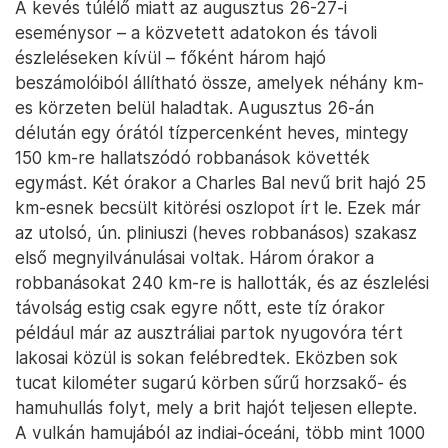
A kevés túlélő miatt az augusztus 26-27-i
eseménysor – a közvetett adatokon és távoli
észleléseken kívül – főként három hajó
beszámolóiból állítható össze, amelyek néhány km-
es körzeten belül haladtak. Augusztus 26-án
délután egy órától tízpercenként heves, mintegy
150 km-re hallatszódó robbanások követték
egymást. Két órakor a Charles Bal nevű brit hajó 25
km-esnek becsült kitörési oszlopot írt le. Ezek már
az utolsó, ún. pliniuszi (heves robbanásos) szakasz
első megnyilvánulásai voltak. Három órakor a
robbanásokat 240 km-re is hallották, és az észlelési
távolság estig csak egyre nőtt, este tíz órakor
például már az ausztráliai partok nyugovóra tért
lakosai közül is sokan felébredtek. Eközben sok
tucat kilométer sugarú körben sűrű horzsakő- és
hamuhullás folyt, mely a brit hajót teljesen ellepte.
A vulkán hamujából az indiai-óceáni, több mint 1000