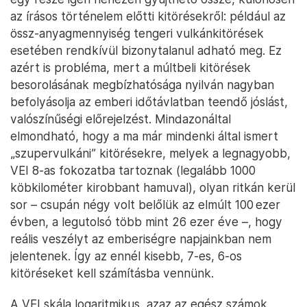
az írásos történelem előtti kitörésekről: például az
össz-anyagmennyiség tengeri vulkánkitörések
esetében rendkívül bizonytalanul adható meg. Ez
azért is probléma, mert a múltbeli kitörések
besorolásának megbízhatósága nyilván nagyban
befolyásolja az emberi időtávlatban teendő jóslást,
valószínűségi előrejelzést. Mindazonáltal
elmondható, hogy a ma már mindenki által ismert
„szupervulkáni” kitörésekre, melyek a legnagyobb,
VEI 8-as fokozatba tartoznak (legalább 1000
köbkilométer kirobbant hamuval), olyan ritkán kerül
sor – csupán négy volt belőlük az elmúlt 100 ezer
évben, a legutolsó több mint 26 ezer éve –, hogy
reális veszélyt az emberiségre napjainkban nem
jelentenek. Így az ennél kisebb, 7-es, 6-os
kitöréseket kell számításba vennünk.
A VEI skála logaritmikus, azaz az egész számok