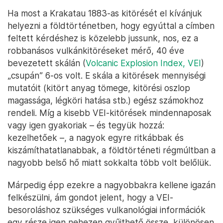
Ha most a Krakatau 1883-as kitörését el kívánjuk
helyezni a földtörténetben, hogy egyúttal a címben
feltett kérdéshez is közelebb jussunk, nos, ez a
robbanásos vulkánkitöréseket mérő, 40 éve
bevezetett skálán (
Volcanic Explosion Index, VEI
)
„csupán” 6-os volt. E skála a kitörések mennyiségi
mutatóit (kitört anyag tömege, kitörési oszlop
magassága, légköri hatása stb.) egész számokhoz
rendeli. Míg a kisebb VEI-kitörések mindennaposak
vagy igen gyakoriak – és tegyük hozzá:
kezelhetőek –, a nagyok egyre ritkábbak és
kiszámíthatatlanabbak, a földtörténeti régmúltban a
nagyobb belső hő miatt sokkalta több volt belőlük.
Márpedig épp ezekre a nagyobbakra kellene igazán
felkészülni, ám gondot jelent, hogy a VEI-
besoroláshoz szükséges vulkanológiai információk
egy része igen nehezen gyűjthető össze, különösen