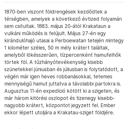
1870-ben viszont földrengések kezdődtek a
térségben, amelyek a következő évtized folyamán
sem csitultak. 1883. május 20-ától Krakataun a
vulkáni működés is felújult. Május 27-én egy
kirándulóhajó utasai a Perboewatan tetején mintegy
1 kilométer széles, 50 m mély krátert találtak,
amelyből lökésszerűen, tízpercenként hamufelhők
törtek föl. A tűzhányótevékenység kisebb
szünetekkel júniusban és júliusban is folytatódott, a
végén már igen heves robbanásokkal, tetemes
mennyiségű hamut juttatva a távolabbi partokra is.
Augusztus 11-én expedíció kötött ki a szigeten, és
már három kitörési oszlopot és tizenegy kisebb-
nagyobb krátert, központot jegyzett fel. Ember
ekkor lépett utoljára a Krakatau-sziget földjére.