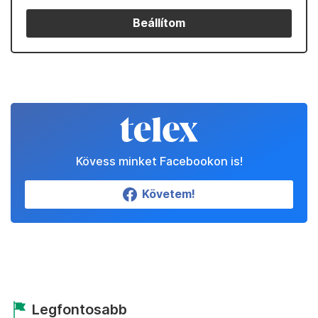
Beállítom
Kövess minket Facebookon is!
Követem!
Legfontosabb