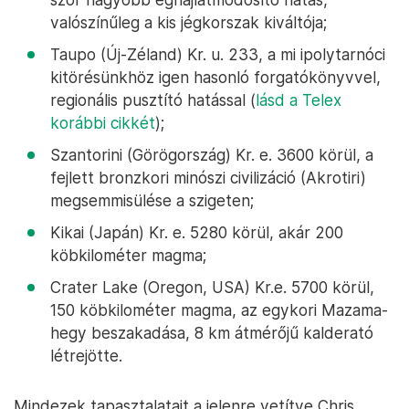
valószínűleg a kis jégkorszak kiváltója;
Taupo (Új-Zéland) Kr. u. 233, a mi ipolytarnóci
kitörésünkhöz igen hasonló forgatókönyvvel,
regionális pusztító hatással (
lásd a Telex
korábbi cikkét
);
Szantorini (Görögország) Kr. e. 3600 körül, a
fejlett bronzkori minószi civilizáció (Akrotiri)
megsemmisülése a szigeten;
Kikai (Japán) Kr. e. 5280 körül, akár 200
köbkilométer magma;
Crater Lake (Oregon, USA) Kr.e. 5700 körül,
150 köbkilométer magma, az egykori Mazama-
hegy beszakadása, 8 km átmérőjű kalderató
létrejötte.
Mindezek tapasztalatait a jelenre vetítve Chris