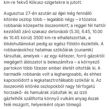
km-re fekvő Kókusz-szigetekre is jutott.
Augusztus 27-én azután az éjjel még fennálló
kitörési oszlop több – legalább négy – irtózatos
robbanás közepette összeomlott; a reggel fél hattól
kezdődő záró szakasz detonációi (5.30, 6.45, 10.00
és 10.45 körül) 3500 km-re elhallatszottak, a
lökéshullámokat pedig az egész Földön észlelték. A
robbanásokhoz hatalmas szökőárak (cunamik)
társultak, amelyek – az egy-kétezer, forró gázoktól
megégett áldozatot is beleszámítva – a környező
partokon több tízezer ember életét oltották ki. A
harmadik robbanás volt a leghangosabb, és ehhez
kapcsolódott a legkatasztrofálisabb szökőár is. Az
összeomló kitörési oszlopokból nagy térfogatú
horzsakő- és hamuárak zúdultak le; az izzó
gázfelhők szállította könnyű vulkáni anyag észak
felé mozgott, helyenként olyan tömegű