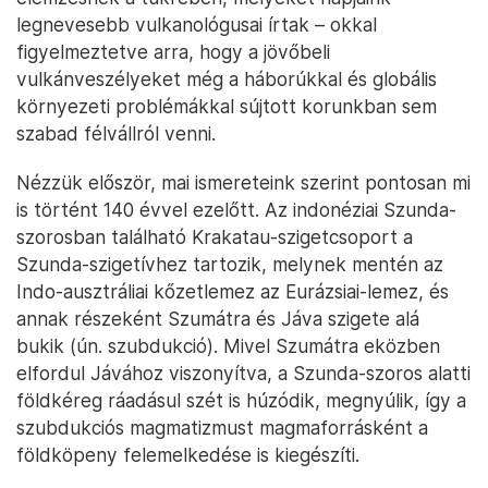
legnevesebb vulkanológusai írtak – okkal
figyelmeztetve arra, hogy a jövőbeli
vulkánveszélyeket még a háborúkkal és globális
környezeti problémákkal sújtott korunkban sem
szabad félvállról venni.
Nézzük először, mai ismereteink szerint pontosan mi
is történt 140 évvel ezelőtt. Az indonéziai Szunda-
szorosban található Krakatau-szigetcsoport a
Szunda-szigetívhez tartozik, melynek mentén az
Indo-ausztráliai kőzetlemez az Eurázsiai-lemez, és
annak részeként Szumátra és Jáva szigete alá
bukik (ún. szubdukció). Mivel Szumátra eközben
elfordul Jávához viszonyítva, a Szunda-szoros alatti
földkéreg ráadásul szét is húzódik, megnyúlik, így a
szubdukciós magmatizmust magmaforrásként a
földköpeny felemelkedése is kiegészíti.