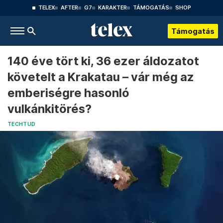
TELEX
AFTER
G7
KARAKTER
TÁMOGATÁS
SHOP
Támogatás
140 éve tört ki, 36 ezer áldozatot
követelt a Krakatau – vár még az
emberiségre hasonló
vulkánkitörés?
TECHTUD