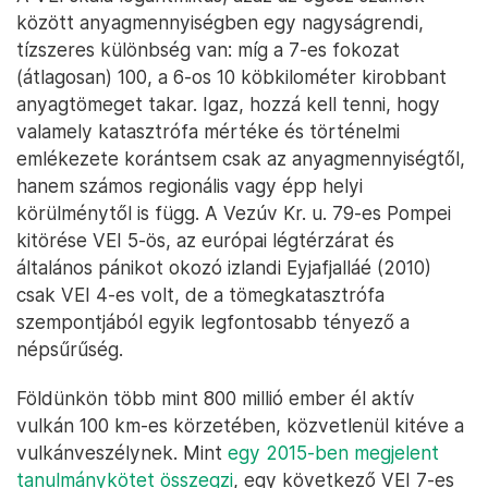
között anyagmennyiségben egy nagyságrendi,
tízszeres különbség van: míg a 7-es fokozat
(átlagosan) 100, a 6-os 10 köbkilométer kirobbant
anyagtömeget takar. Igaz, hozzá kell tenni, hogy
valamely katasztrófa mértéke és történelmi
emlékezete korántsem csak az anyagmennyiségtől,
hanem számos regionális vagy épp helyi
körülménytől is függ. A Vezúv Kr. u. 79-es Pompei
kitörése VEI 5-ös, az európai légtérzárat és
általános pánikot okozó izlandi Eyjafjalláé (2010)
csak VEI 4-es volt, de a tömegkatasztrófa
szempontjából egyik legfontosabb tényező a
népsűrűség.
Földünkön több mint 800 millió ember él aktív
vulkán 100 km-es körzetében, közvetlenül kitéve a
vulkánveszélynek. Mint
egy 2015-ben megjelent
tanulmánykötet összegzi
, egy következő VEI 7-es