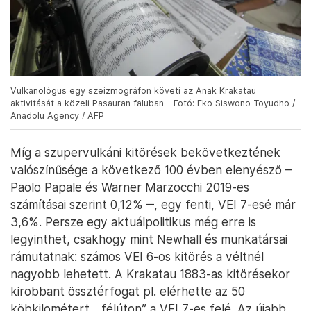
Vulkanológus egy szeizmográfon követi az Anak Krakatau
aktivitását a közeli Pasauran faluban – Fotó: Eko Siswono Toyudho /
Anadolu Agency / AFP
Míg a szupervulkáni kitörések bekövetkeztének
valószínűsége a következő 100 évben elenyésző –
Paolo Papale és Warner Marzocchi 2019-es
számításai szerint 0,12% ‒, egy fenti, VEI 7-esé már
3,6%. Persze egy aktuálpolitikus még erre is
legyinthet, csakhogy mint Newhall és munkatársai
rámutatnak: számos VEI 6-os kitörés a véltnél
nagyobb lehetett. A Krakatau 1883-as kitörésekor
kirobbant össztérfogat pl. elérhette az 50
köbkilométert, „félúton” a VEI 7-es felé. Az újabb