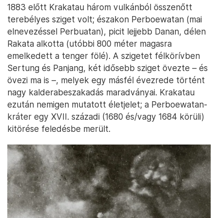
1883 előtt Krakatau három vulkánból összenőtt
terebélyes sziget volt; északon Perboewatan (mai
elnevezéssel Perbuatan), picit lejjebb Danan, délen
Rakata alkotta (utóbbi 800 méter magasra
emelkedett a tenger fölé). A szigetet félkörívben
Sertung és Panjang, két idősebb sziget övezte – és
övezi ma is –, melyek egy másfél évezrede történt
nagy kalderabeszakadás maradványai. Krakatau
ezután nemigen mutatott életjelet; a Perboewatan-
kráter egy XVII. századi (1680 és/vagy 1684 körüli)
kitörése feledésbe merült.