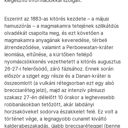
kiegészítő információkkal szolgált.
Eszerint az 1883-as kitörés kezdete – a májusi
hamuszórás – a magmakamra tetejének szilikátdús
olvadékát csapolta meg, és ezt követően a
magmakamra anyagának keveredése, térbeli
átrendeződése, valamint a Perboewatan-kráter
leomlása, eltűnése, a kürtőben fellépő
nyomáscsökkenés vezethetett a kitörés augusztus
26-27-i felerősödő, záró fázisához. Ennek során
először a sziget egy része és a Danan-kráter is
összeomlott (a vulkáni rétegsorban ezt egy alsó
breccsaréteg jelzi), majd az intenzív pliniuszi
szakasz 27-én délelőtt 10 órakor a leghevesebb
robbanásokban tetőzött, akár labdányi
horzsaköveket sodorva északkelet felé. Ez volt a
történet vége, a legnagyobb cunamit kiváltó
kalderabeszakadás, újabb breccsaréteggel (benne