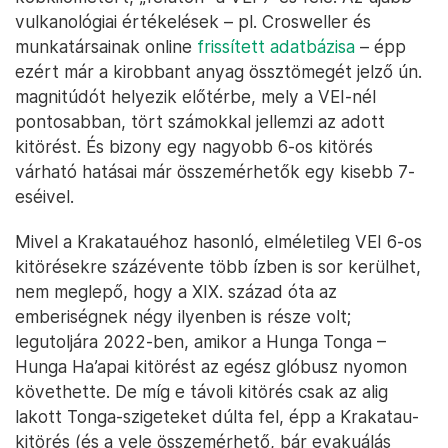
vulkanológiai értékelések – pl. Crosweller és
munkatársainak online
frissített adatbázisa
– épp
ezért már a kirobbant anyag össztömegét jelző ún.
magnitúdót helyezik előtérbe, mely a VEI-nél
pontosabban, tört számokkal jellemzi az adott
kitörést. És bizony egy nagyobb 6-os kitörés
várható hatásai már összemérhetők egy kisebb 7-
eséivel.
Mivel a Krakatauéhoz hasonló, elméletileg VEI 6-os
kitörésekre százévente több ízben is sor kerülhet,
nem meglepő, hogy a XIX. század óta az
emberiségnek négy ilyenben is része volt;
legutoljára 2022-ben, amikor a Hunga Tonga –
Hunga Ha’apai kitörést az egész glóbusz nyomon
követhette. De míg e távoli kitörés csak az alig
lakott Tonga-szigeteket dúlta fel, épp a Krakatau-
kitörés (és a vele összemérhető, bár evakuálás