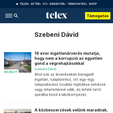
TELEX
AFTER
G7
KARAKTER
TÁMOGATÁS
SHOP
Támogatás
Szebeni Dávid
16 ezer ingatlanárverés mutatja,
hogy nem a korrupció az egyetlen
gond a végrehajtásokkal
Szebeni Dávid
KÖZÉLET
Ahol sok az árveréseken beragadt
ingatlan, tulajdonrész, ott egy-egy
településrész további fejlődése nehézzé
vagy lehetetlenné válik, és lefelé tartó
spirálba kezd a lakókörnyezet.
A közbeszerzések velünk maradnak,