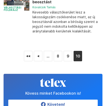
beosztást
Kovalcsik Tamás
VÁLASZTÁSI
FÖLDRAJZ
Kevesebb választókerület lesz a
lakosságszám csökkenése miatt, az új
beosztásnál azonban a bíróság szerint a
jegyző nem indokolta kellőképpen az
aránytalanabb kerületek kialakítását.
...
8
9
10
◄◄
◄
Kövess minket Facebookon is!
Követem!