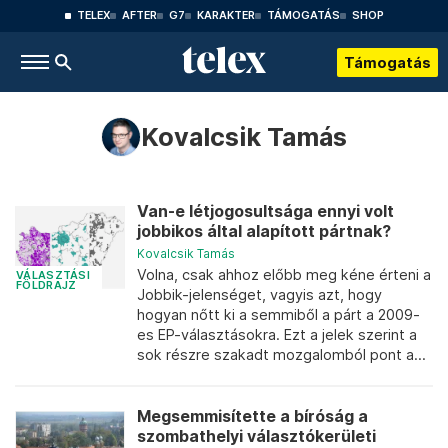
TELEX
AFTER
G7
KARAKTER
TÁMOGATÁS
SHOP
Támogatás
Kovalcsik Tamás
Van-e létjogosultsága ennyi volt
jobbikos által alapított pártnak?
Kovalcsik Tamás
Volna, csak ahhoz előbb meg kéne érteni a
VÁLASZTÁSI
FÖLDRAJZ
Jobbik-jelenséget, vagyis azt, hogy
hogyan nőtt ki a semmiből a párt a 2009-
es EP-választásokra. Ezt a jelek szerint a
sok részre szakadt mozgalomból pont a...
Megsemmisítette a bíróság a
szombathelyi választókerületi