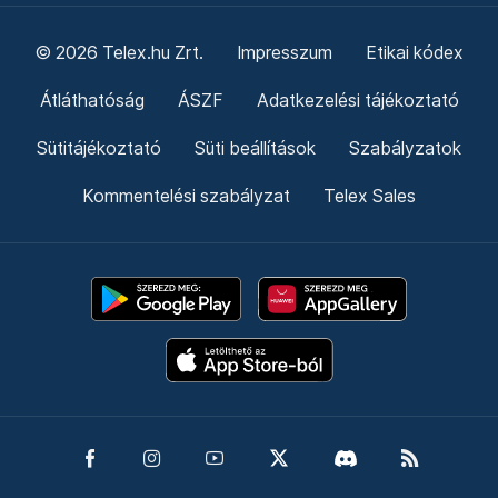
© 2026 Telex.hu Zrt.
Impresszum
Etikai kódex
Átláthatóság
ÁSZF
Adatkezelési tájékoztató
Sütitájékoztató
Süti beállítások
Szabályzatok
Kommentelési szabályzat
Telex Sales