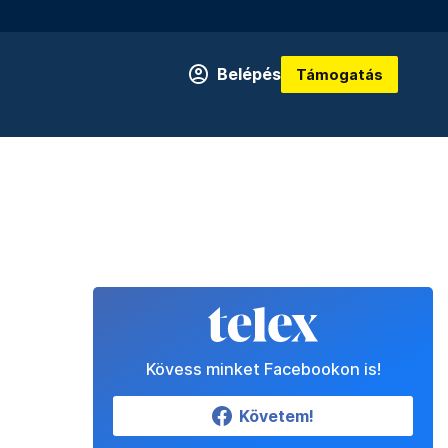
Belépés
Támogatás
Kövess minket Facebookon is!
Követem!