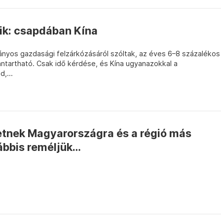
ik: csapdában Kína
ványos gazdasági felzárkózásáról szóltak, az éves 6–8 százalékos
tartható. Csak idő kérdése, és Kína ugyanazokkal a
,...
hetnek Magyarországra és a régió más
ábbis reméljük…