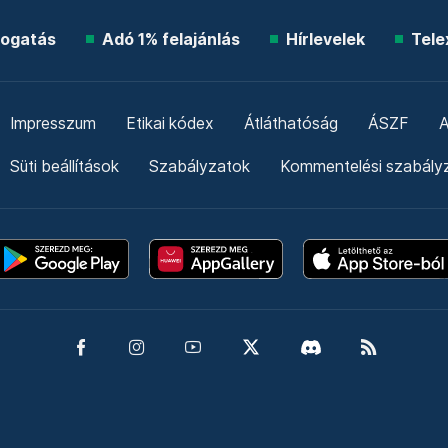
ogatás
Adó 1% felajánlás
Hírlevelek
Tele
Impresszum
Etikai kódex
Átláthatóság
ÁSZF
A
Süti beállítások
Szabályzatok
Kommentelési szabály