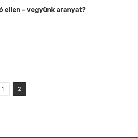
ó ellen – vegyünk aranyat?
1
2