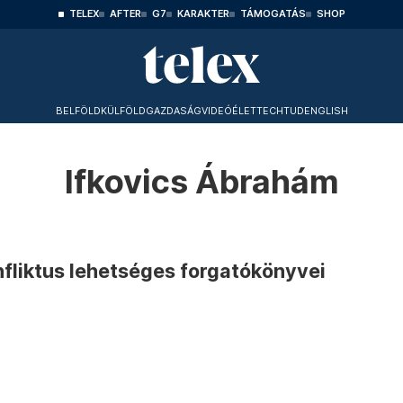
TELEX
AFTER
G7
KARAKTER
TÁMOGATÁS
SHOP
BELFÖLD
KÜLFÖLD
GAZDASÁG
VIDEÓ
ÉLET
TECHTUD
ENGLISH
Ifkovics Ábrahám
fliktus lehetséges forgatókönyvei