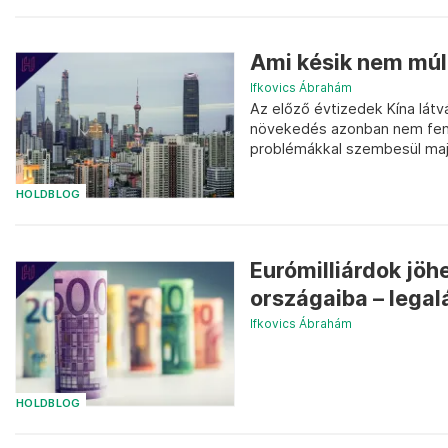
Ami késik nem múl
Ifkovics Ábrahám
Az előző évtizedek Kína lát
növekedés azonban nem fenn
problémákkal szembesül majd
HOLDBLOG
Eurómilliárdok jö
országaiba – legal
Ifkovics Ábrahám
HOLDBLOG