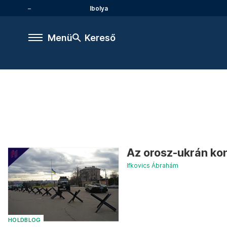
Ibolya
Menü
Kereső
Az orosz-ukrán kon
Ifkovics Ábrahám
HOLDBLOG