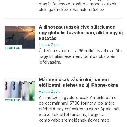
magát fejlessze tovább – mondják azok,
akik igazán közel vannak a tűzhöz.
A dinoszauruszok élve sültek meg
egy globális tűzviharban, állítja egy új
kutatás
Hanula Zsolt
TECHTUD
Új teória született a 66 millió évvel ezelőtti
nagy kihalási esemény pontos okára és
lefolyására.
Már nemcsak vásárolni, hanem
előfizetni is lehet az új iPhone-okra
Hanula Zsolt
A rendszer egyelőre csak Amerikában él,
TECHTUD
de ott már havi 5700 forintnyi dollárért
elérhető egy csúcskészülék az Apple-nél.
Szakértők attól tartanak, hogy ez
komolyabb áremelésnek ágyaz meg.