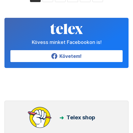
Kövess minket Facebookon is!
Követem!
Telex shop