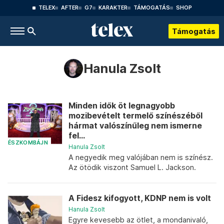
TELEX
AFTER
G7
KARAKTER
TÁMOGATÁS
SHOP
Támogatás
Hanula Zsolt
Minden idők öt legnagyobb
mozibevételt termelő színészéből
hármat valószínűleg nem ismerne
fel...
ÉSZKOMBÁJN
Hanula Zsolt
A negyedik meg valójában nem is színész.
Az ötödik viszont Samuel L. Jackson.
A Fidesz kifogyott, KDNP nem is volt
Hanula Zsolt
Egyre kevesebb az ötlet, a mondanivaló,