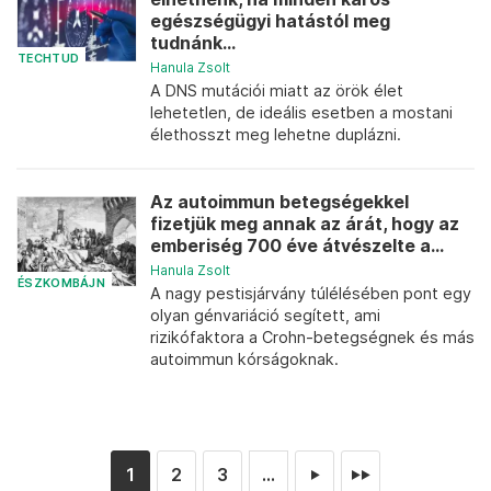
egészségügyi hatástól meg
tudnánk...
TECHTUD
Hanula Zsolt
A DNS mutációi miatt az örök élet
lehetetlen, de ideális esetben a mostani
élethosszt meg lehetne duplázni.
Az autoimmun betegségekkel
fizetjük meg annak az árát, hogy az
emberiség 700 éve átvészelte a...
Hanula Zsolt
ÉSZKOMBÁJN
A nagy pestisjárvány túlélésében pont egy
olyan génvariáció segített, ami
rizikófaktora a Crohn-betegségnek és más
autoimmun kórságoknak.
1
2
3
...
►
►►