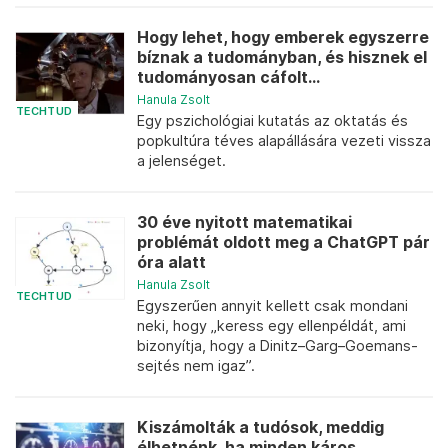
Hogy lehet, hogy emberek egyszerre
bíznak a tudományban, és hisznek el
tudományosan cáfolt...
Hanula Zsolt
TECHTUD
Egy pszichológiai kutatás az oktatás és
popkultúra téves alapállására vezeti vissza
a jelenséget.
30 éve nyitott matematikai
problémát oldott meg a ChatGPT pár
óra alatt
Hanula Zsolt
TECHTUD
Egyszerűen annyit kellett csak mondani
neki, hogy „keress egy ellenpéldát, ami
bizonyítja, hogy a Dinitz–Garg–Goemans-
sejtés nem igaz”.
Kiszámolták a tudósok, meddig
élhetnénk, ha minden káros