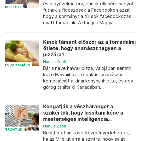
és a győzelmi terv, ennek ellenére nagyot
BELFÖLD
futnak a fideszesek a Facebookon azzal,
hogy a kormányt a túl sok facebookozás
miatt támadják. Aztán jön Magyar...
Kinek támadt először az a forradalmi
ötlete, hogy ananászt tegyen a
pizzára?
Hanula Zsolt
ÉSZKOMBÁJN
Bár a neve hawaii pizza, valójában semmi
köze Hawaiihoz: a sonkás-ananászos
kombinációt a kínai konyha ihlette, és egy
görög találta ki Kanadában.
Kongatják a vészharangot a
szakértők, hogy lassítani kéne a
mesterséges intelligencia...
Hanula Zsolt
TECHTUD
Beláthatatlan következményei lehetnek,
ha az MI eljut arra a szintre, hogy saját