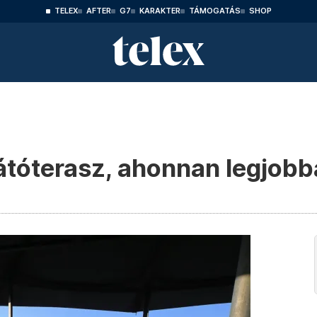
TELEX
AFTER
G7
KARAKTER
TÁMOGATÁS
SHOP
tóterasz, ahonnan legjobban