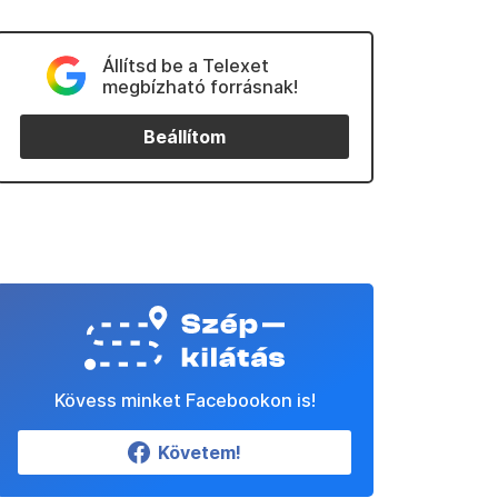
Állítsd be a Telexet
megbízható forrásnak!
Beállítom
Kövess minket Facebookon is!
Követem!