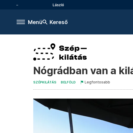
László
Menü
Kereső
Nógrádban van a kilá
Legfontosabb
SZÉPKILÁTÁS
BELFÖLD