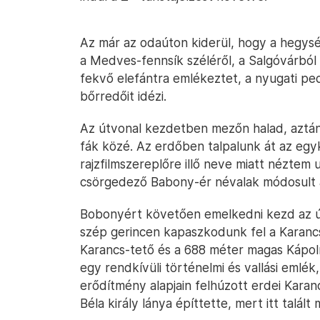
Az már az odaúton kiderül, hogy a hegység
a Medves-fennsík széléről, a Salgóvárból 
fekvő elefántra emlékeztet, a nyugati ped
bőrredőit idézi.
Az útvonal kezdetben mezőn halad, aztán
fák közé. Az erdőben talpalunk át az egy
rajzfilmszereplőre illő neve miatt néztem
csörgedező Babony-ér névalak módosult a
Bobonyért követően emelkedni kezd az út
szép gerincen kapaszkodunk fel a Karancs
Karancs-tető és a 688 méter magas Kápoln
egy rendkívüli történelmi és vallási emlék,
erődítmény alapjain felhúzott erdei Karanc
Béla király lánya építtette, mert itt talál