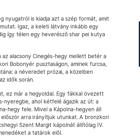
 nyugatról is kiadja azt a szép formát, amit
mutat. Igaz, a keleti látvány inkább egy
ig így télen egy heverésző shar pei kutya
 az alacsony Cinegés-hegy mellett betér a
kori Bobonyér pusztaságon, aminek furcsa,
 utána: a néveredet prózai, a közelben
z idők során.
, ez már a hegyoldal. Egy fákkal övezett
-nyeregbe, ahol kétfelé ágazik az út: a
a-hegy fele. Mivel a Kápolna-hegyen áll
 először arra irányítjuk utunkat. A bronzkori
shegyi Szent Margit kápolnát állítólag IV.
t menedéket a tatárok elől.