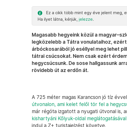
Ez a cikk több mint egy éve jelent meg, el
Ha ilyet látna, kérjük,
jelezze
.
Magasabb hegyeink közül a magyar–szl
legközelebb a Tátra vonulataihoz, ezért 
árbóckosarából jó eséllyel meg lehet pi
tátrai csúcsokat. Nem csak ezért érdem
hegycsúcsunk. De sose hallgassunk arra,
rövidebb út az erdőn át.
A 725 méter magas Karancson jó tíz évvel
útvonalon, ami kelet felől tör fel a hegyc
már régóta izgatott a nyugati útvonal is
kishartyáni Kőlyuk-oldal meglátogatásával 
indul a Z+ turistajelzést követve.