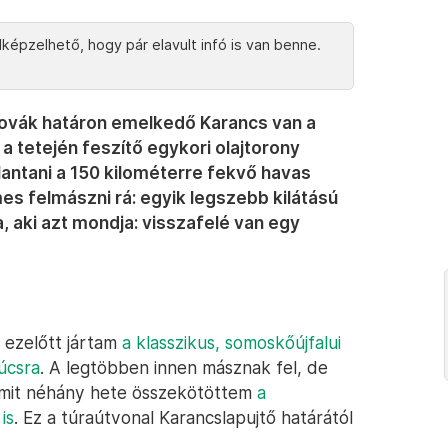
képzelhető, hogy pár elavult infó is van benne.
ovák határon emelkedő Karancs van a
a tetején feszítő egykori olajtorony
llantani a 150 kilométerre fekvő havas
es felmászni rá: egyik legszebb kilátású
 aki azt mondja: visszafelé van egy
 ezelőtt jártam
a klasszikus, somoskőújfalui
súcsra
. A legtöbben innen másznak fel, de
, amit néhány hete összekötöttem
a
is
. Ez a túraútvonal Karancslapujtő határától