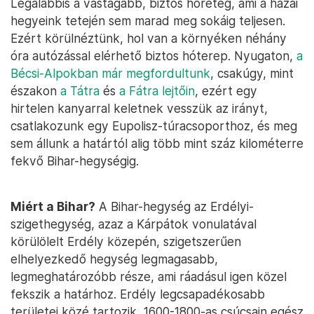
Legalábbis a vastagabb, biztos hóréteg, ami a hazai
hegyeink tetején sem marad meg sokáig teljesen.
Ezért körülnéztünk, hol van a környéken néhány
óra autózással elérhető biztos hóterep. Nyugaton,
a
Bécsi-Alpokban már megfordultunk
, csakúgy, mint
északon
a Tátra
és
a Fátra lejtőin
, ezért egy
hirtelen kanyarral keletnek vesszük az irányt,
csatlakozunk egy Eupolisz-túracsoporthoz, és meg
sem állunk a határtól alig több mint száz kilométerre
fekvő Bihar-hegységig.
Miért a Bihar?
A Bihar-hegység az Erdélyi-
szigethegység, azaz a Kárpátok vonulatával
körülölelt Erdély közepén, szigetszerűen
elhelyezkedő hegység legmagasabb,
legmeghatározóbb része, ami ráadásul igen közel
fekszik a határhoz. Erdély legcsapadékosabb
területei közé tartozik, 1600-1800-as csúcsain egész