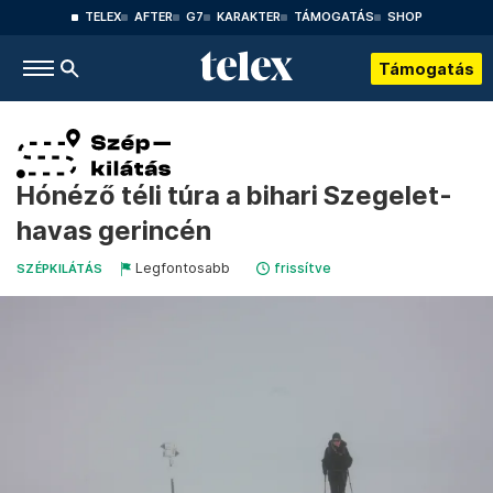
TELEX
AFTER
G7
KARAKTER
TÁMOGATÁS
SHOP
Támogatás
Hónéző téli túra a bihari Szegelet-
havas gerincén
Legfontosabb
frissítve
SZÉPKILÁTÁS