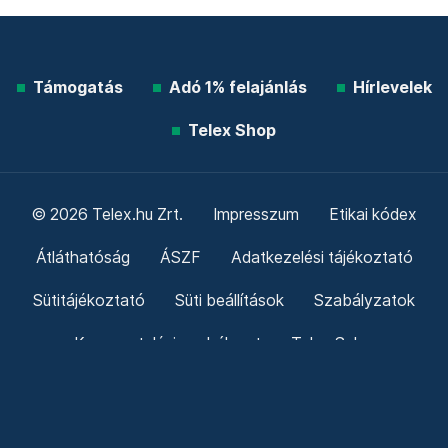
Támogatás
Adó 1% felajánlás
Hírlevelek
Telex Shop
© 2026 Telex.hu Zrt.
Impresszum
Etikai kódex
Átláthatóság
ÁSZF
Adatkezelési tájékoztató
Sütitájékoztató
Süti beállítások
Szabályzatok
Kommentelési szabályzat
Telex Sales