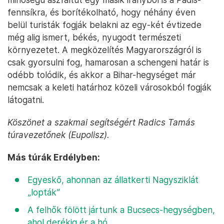
fennsíkra, és borítékolható, hogy néhány éven
belül turisták fogják belakni az egy-két évtizede
még alig ismert, békés, nyugodt természeti
környezetet. A megközelítés Magyarországról is
csak gyorsulni fog, hamarosan a schengeni határ is
odébb tolódik, és akkor a Bihar-hegységet már
nemcsak a keleti határhoz közeli városokból fogják
látogatni.
Köszönet a szakmai segítségért Radics Tamás
túravezetőnek (Eupolisz).
Más túrák Erdélyben:
Egyeskő, ahonnan az állatkerti Nagysziklát
„lopták”
A felhők fölött jártunk a Bucsecs-hegységben,
ahol derékig ér a hó