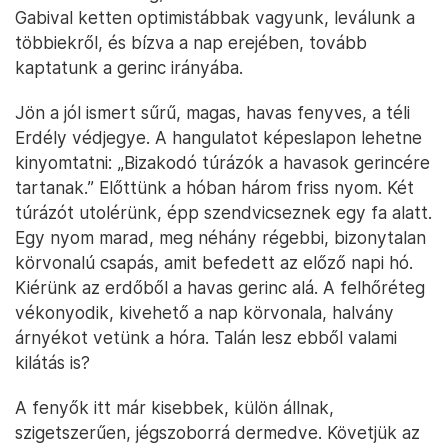
Gabival ketten optimistábbak vagyunk, leválunk a
többiekről, és bízva a nap erejében, tovább
kaptatunk a gerinc irányába.
Jön a jól ismert sűrű, magas, havas fenyves, a téli
Erdély védjegye. A hangulatot képeslapon lehetne
kinyomtatni: „Bizakodó túrázók a havasok gerincére
tartanak.” Előttünk a hóban három friss nyom. Két
túrázót utolérünk, épp szendvicseznek egy fa alatt.
Egy nyom marad, meg néhány régebbi, bizonytalan
körvonalú csapás, amit befedett az előző napi hó.
Kiérünk az erdőből a havas gerinc alá. A felhőréteg
vékonyodik, kivehető a nap körvonala, halvány
árnyékot vetünk a hóra. Talán lesz ebből valami
kilátás is?
A fenyők itt már kisebbek, külön állnak,
szigetszerűen, jégszoborrá dermedve. Követjük az