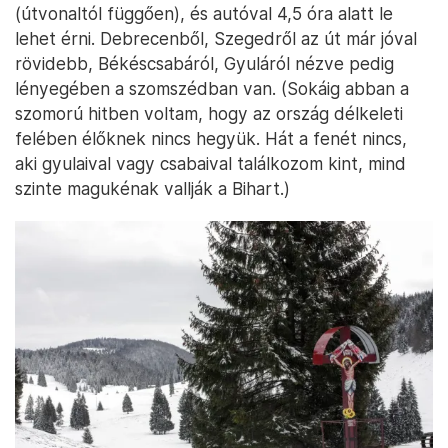
(útvonaltól függően), és autóval 4,5 óra alatt le
lehet érni. Debrecenből, Szegedről az út már jóval
rövidebb, Békéscsabáról, Gyuláról nézve pedig
lényegében a szomszédban van. (Sokáig abban a
szomorú hitben voltam, hogy az ország délkeleti
felében élőknek nincs hegyük. Hát a fenét nincs,
aki gyulaival vagy csabaival találkozom kint, mind
szinte magukénak vallják a Bihart.)