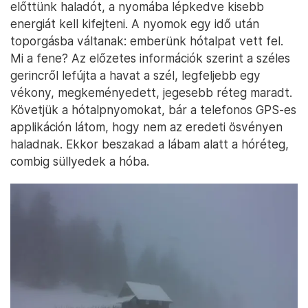
előttünk haladót, a nyomába lépkedve kisebb
energiát kell kifejteni. A nyomok egy idő után
toporgásba váltanak: emberünk hótalpat vett fel.
Mi a fene? Az előzetes információk szerint a széles
gerincről lefújta a havat a szél, legfeljebb egy
vékony, megkeményedett, jegesebb réteg maradt.
Követjük a hótalpnyomokat, bár a telefonos GPS-es
applikáción látom, hogy nem az eredeti ösvényen
haladnak. Ekkor beszakad a lábam alatt a hóréteg,
combig süllyedek a hóba.