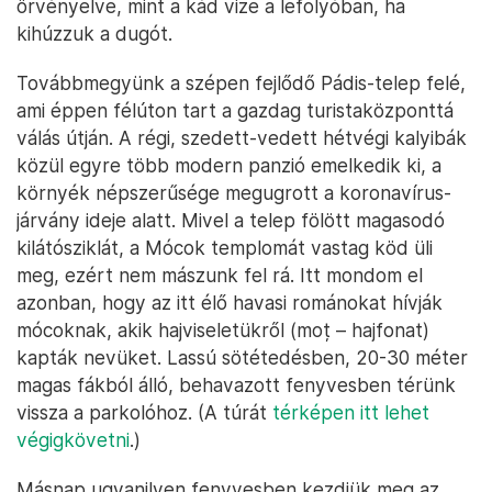
örvényelve, mint a kád vize a lefolyóban, ha
kihúzzuk a dugót.
Továbbmegyünk a szépen fejlődő Pádis-telep felé,
ami éppen félúton tart a gazdag turistaközponttá
válás útján. A régi, szedett-vedett hétvégi kalyibák
közül egyre több modern panzió emelkedik ki, a
környék népszerűsége megugrott a koronavírus-
járvány ideje alatt. Mivel a telep fölött magasodó
kilátósziklát, a Mócok templomát vastag köd üli
meg, ezért nem mászunk fel rá. Itt mondom el
azonban, hogy az itt élő havasi románokat hívják
mócoknak, akik hajviseletükről (moț – hajfonat)
kapták nevüket. Lassú sötétedésben, 20-30 méter
magas fákból álló, behavazott fenyvesben térünk
vissza a parkolóhoz. (A túrát
térképen itt lehet
végigkövetni
.)
Másnap ugyanilyen fenyvesben kezdjük meg az