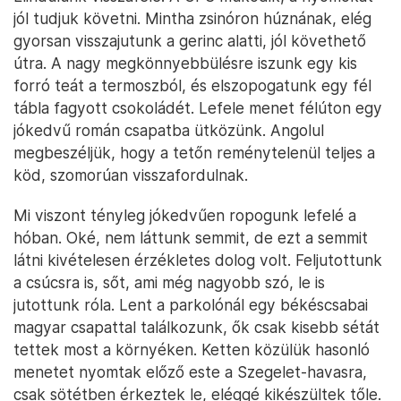
jól tudjuk követni. Mintha zsinóron húznának, elég
gyorsan visszajutunk a gerinc alatti, jól követhető
útra. A nagy megkönnyebbülésre iszunk egy kis
forró teát a termoszból, és elszopogatunk egy fél
tábla fagyott csokoládét. Lefele menet félúton egy
jókedvű román csapatba ütközünk. Angolul
megbeszéljük, hogy a tetőn reménytelenül teljes a
köd, szomorúan visszafordulnak.
Mi viszont tényleg jókedvűen ropogunk lefelé a
hóban. Oké, nem láttunk semmit, de ezt a semmit
látni kivételesen érzékletes dolog volt. Feljutottunk
a csúcsra is, sőt, ami még nagyobb szó, le is
jutottunk róla. Lent a parkolónál egy békéscsabai
magyar csapattal találkozunk, ők csak kisebb sétát
tettek most a környéken. Ketten közülük hasonló
menetet nyomtak előző este a Szegelet-havasra,
csak sötétben érkeztek le, eléggé kikészültek tőle.