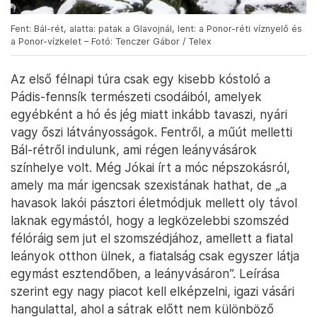
Fent: Bál-rét, alatta: patak a Glavojnál, lent: a Ponor-réti víznyelő és
a Ponor-vízkelet – Fotó: Tenczer Gábor / Telex
Az első félnapi túra csak egy kisebb kóstoló a
Pádis-fennsík természeti csodáiból, amelyek
egyébként a hó és jég miatt inkább tavaszi, nyári
vagy őszi látványosságok. Fentről, a műút melletti
Bál-rétről indulunk, ami régen leányvásárok
színhelye volt. Még Jókai írt a móc népszokásról,
amely ma már igencsak szexistának hathat, de „a
havasok lakói pásztori életmódjuk mellett oly távol
laknak egymástól, hogy a legközelebbi szomszéd
félóráig sem jut el szomszédjához, amellett a fiatal
leányok otthon ülnek, a fiatalság csak egyszer látja
egymást esztendőben, a leányvásáron”. Leírása
szerint egy nagy piacot kell elképzelni, igazi vásári
hangulattal, ahol a sátrak előtt nem különböző