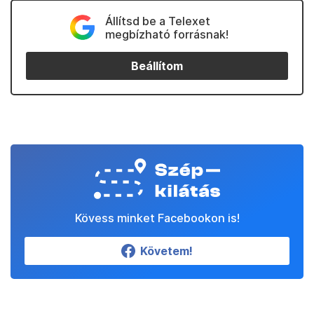
Állítsd be a Telexet
megbízható forrásnak!
Beállítom
Kövess minket Facebookon is!
Követem!