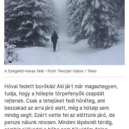
A Szegelet-havas felé – Fotó: Tenczer Gábor / Telex
Hóval fedett borókás! Aki járt már magashegyen,
tudja, hogy a hólepte törpefenyők csapdát
rejtenek. Csak a tetejüket fedi hóréteg, ami
beszakad az arra járó alatt, még a hótalp sem
mindig segít. Ezért vette fel az előttünk járó, de
persze nálunk nincsen. Minden lépésnél térdig,