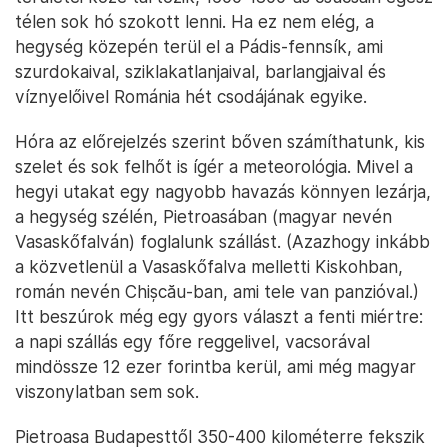
télen sok hó szokott lenni. Ha ez nem elég, a
hegység közepén terül el a Pádis-fennsík, ami
szurdokaival, sziklakatlanjaival, barlangjaival és
víznyelőivel Románia hét csodájának egyike.
Hóra az előrejelzés szerint bőven számíthatunk, kis
szelet és sok felhőt is ígér a meteorológia. Mivel a
hegyi utakat egy nagyobb havazás könnyen lezárja,
a hegység szélén, Pietroasában (magyar nevén
Vasaskőfalván) foglalunk szállást. (Azazhogy inkább
a közvetlenül a Vasaskőfalva melletti Kiskohban,
román nevén Chișcău-ban, ami tele van panzióval.)
Itt beszúrok még egy gyors választ a fenti miértre:
a napi szállás egy főre reggelivel, vacsorával
mindössze 12 ezer forintba kerül, ami még magyar
viszonylatban sem sok.
Pietroasa Budapesttől 350-400 kilométerre fekszik