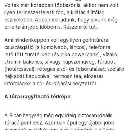
Voltak már korábban többször is, akkor nem volt
ilyen természetfeletti föd, a kilátás állítólag
eszméletlen. Abban maradunk, hogy jövünk még
erre talán jobb időben is. Részemről tuti.
Ami mindenképpen kell egy ilyen gerintúrára:
csúszásgátló (a komolyabb, láncos), telefonra
letöltött túratérkép (és bika powerbank), vízálló,
stramm bakancs; sí vagy napszemüveg, túrabot
(hótárcsával); réteges alsó- és felsőruházat; szélálló
héjkabát kapucnival; termosz tea, előzetes
információk a hó- és időjárási helyzetről.
A túra nagyítható térképe:
A Bihar-hegység még egy ideig biztosan ideális
túracélpont lesz. Azonban épül egy újabb, jobb
minőségű aszfaltút egy másik irányból is a Pádis-