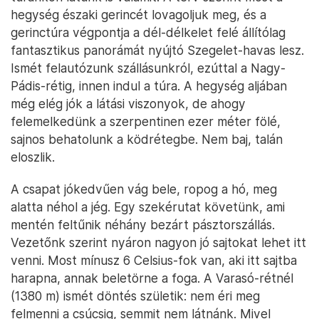
hegység északi gerincét lovagoljuk meg, és a
gerinctúra végpontja a dél-délkelet felé állítólag
fantasztikus panorámát nyújtó Szegelet-havas lesz.
Ismét felautózunk szállásunkról, ezúttal a Nagy-
Pádis-rétig, innen indul a túra. A hegység aljában
még elég jók a látási viszonyok, de ahogy
felemelkedünk a szerpentinen ezer méter fölé,
sajnos behatolunk a ködrétegbe. Nem baj, talán
eloszlik.
A csapat jókedvűen vág bele, ropog a hó, meg
alatta néhol a jég. Egy szekérutat követünk, ami
mentén feltűnik néhány bezárt pásztorszállás.
Vezetőnk szerint nyáron nagyon jó sajtokat lehet itt
venni. Most mínusz 6 Celsius-fok van, aki itt sajtba
harapna, annak beletörne a foga. A Varasó-rétnél
(1380 m) ismét döntés születik: nem éri meg
felmenni a csúcsig, semmit nem látnánk. Mivel