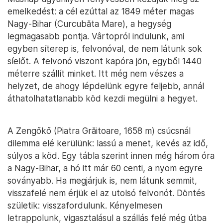
emelkedést: a cél ezúttal az 1849 méter magas
Nagy-Bihar (Curcubăta Mare), a hegység
legmagasabb pontja. Vârtopról indulunk, ami
egyben síterep is, felvonóval, de nem látunk sok
síelőt. A felvonó viszont kapóra jön, egyből 1440
méterre szállít minket. Itt még nem vészes a
helyzet, de ahogy lépdelünk egyre feljebb, annál
áthatolhatatlanabb köd kezdi megülni a hegyet.
A Zengőkő (Piatra Grăitoare, 1658 m) csúcsnál
dilemma elé kerülünk: lassú a menet, kevés az idő,
súlyos a köd. Egy tábla szerint innen még három óra
a Nagy-Bihar, a hó itt már 60 centi, a nyom egyre
soványabb. Ha megjárjuk is, nem látunk semmit,
visszafelé nem érjük el az utolsó felvonót. Döntés
születik: visszafordulunk. Kényelmesen
letrappolunk, vigasztalásul a szállás felé még útba