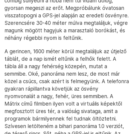
combig süllyedni a hóba nem túl vidám dolog,
gyorsan megeszi az erőt. Megpróbálunk óvatosan
visszatopogni a GPS-jel alapján az eredeti ösvényre.
Szerencsére 30-40 méter múlva megtaláljuk, végre
magunk mögött hagyjuk a marasztaló borókást, és
néhány régebbi nyom is feltűnik.
A gerincen, 1600 méter körül megtaláljuk az útjelző
táblát, de a nap ismét eltűnik a felhők felett. A
tábla áll a nagy fehérség közepén, mutat a
semmibe. Oké, panoráma nem lesz, de most már
közel a csúcs, csak azért is felmegyünk. A telefonra
gyakran rápillantva követjük az ösvény
nyomvonalát a nagy, fehér, üres semmiben. A
Mátrix című filmben ilyen volt a virtuális képektől
megfosztott üres tér, a valóság sivataga, amit a
programok bármilyennek fel tudnak öltöztetni.
Szívesen letölteném a bihari panoráma 1.0 verziót,
de térerő sincs. Sőt, néha a GPS-jel is eltűnik. Az