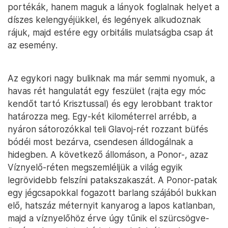
portékák, hanem maguk a lányok foglalnak helyet a
díszes kelengyéjükkel, és legények alkudoznak
rájuk, majd estére egy orbitális mulatságba csap át
az esemény.
Az egykori nagy buliknak ma már semmi nyomuk, a
havas rét hangulatát egy feszület (rajta egy móc
kendőt tartó Krisztussal) és egy lerobbant traktor
határozza meg. Egy-két kilométerrel arrébb, a
nyáron sátorozókkal teli Glavoj-rét rozzant büfés
bódéi most bezárva, csendesen álldogálnak a
hidegben. A következő állomáson, a Ponor-, azaz
Víznyelő-réten megszemléljük a világ egyik
legrövidebb felszíni patakszakaszát. A Ponor-patak
egy jégcsapokkal fogazott barlang szájából bukkan
elő, hatszáz méternyit kanyarog a lapos katlanban,
majd a víznyelőhöz érve úgy tűnik el szürcsögve-