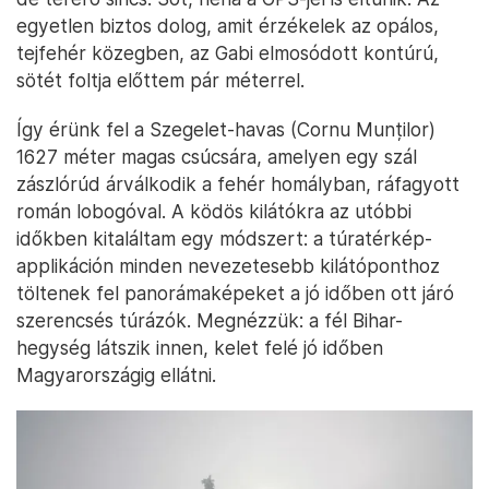
egyetlen biztos dolog, amit érzékelek az opálos,
tejfehér közegben, az Gabi elmosódott kontúrú,
sötét foltja előttem pár méterrel.
Így érünk fel a Szegelet-havas (Cornu Munților)
1627 méter magas csúcsára, amelyen egy szál
zászlórúd árválkodik a fehér homályban, ráfagyott
román lobogóval. A ködös kilátókra az utóbbi
időkben kitaláltam egy módszert: a túratérkép-
applikáción minden nevezetesebb kilátóponthoz
töltenek fel panorámaképeket a jó időben ott járó
szerencsés túrázók. Megnézzük: a fél Bihar-
hegység látszik innen, kelet felé jó időben
Magyarországig ellátni.