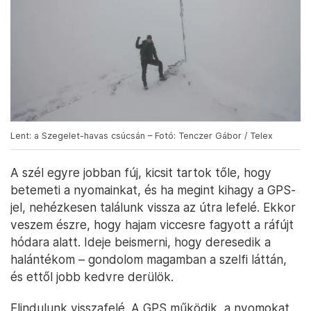
Lent: a Szegelet-havas csúcsán – Fotó: Tenczer Gábor / Telex
A szél egyre jobban fúj, kicsit tartok tőle, hogy
betemeti a nyomainkat, és ha megint kihagy a GPS-
jel, nehézkesen találunk vissza az útra lefelé. Ekkor
veszem észre, hogy hajam viccesre fagyott a ráfújt
hódara alatt. Ideje beismerni, hogy deresedik a
halántékom – gondolom magamban a szelfi láttán,
és ettől jobb kedvre derülök.
Elindulunk visszafelé. A GPS működik, a nyomokat