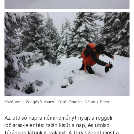
Középen: a Zengőkő-csúcs – Fotó: Tenczer Gábor / Telex
Az utolsó napra némi reményt nyújt a reggeli
időjárás-jelentés: talán kisüt a nap, és utolsó
túránkon látunk is valamit. A terv szerint most a