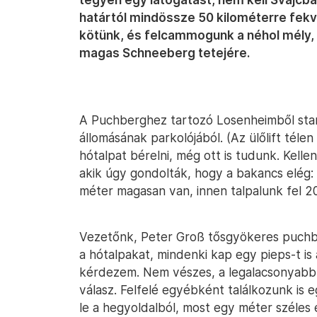
határtól mindössze 50 kilométerre fekv
kötünk, és felcammogunk a néhol mély, 
magas Schneeberg tetejére.
A Puchberghez tartozó Losenheimből star
állomásának parkolójából. (Az ülőlift télen
hótalpat bérelni, még ott is tudunk. Kell
akik úgy gondolták, hogy a bakancs elég:
méter magasan van, innen talpalunk fel 2
Vezetőnk, Peter Groß tősgyökeres puchberg
a hótalpakat, mindenki kap egy pieps-t is
kérdezem. Nem vészes, a legalacsonyabb ria
válasz. Felfelé egyébként találkozunk is 
le a hegyoldalból, most egy méter széles