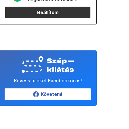
Beállítom
Kövess minket Facebookon is!
Követem!