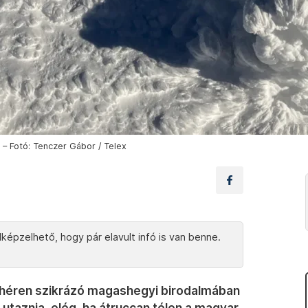
 – Fotó: Tenczer Gábor / Telex
képzelhető, hogy pár elavult infó is van benne.
fehéren szikrázó magashegyi birodalmában
 utaznia, elég, ha átruccan télen a magyar