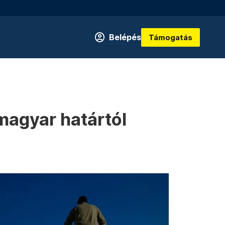
Belépés
Támogatás
magyar határtól