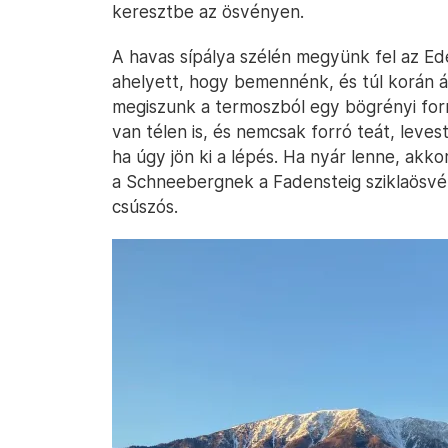
keresztbe az ösvényen.
A havas sípálya szélén megyünk fel az Ed
ahelyett, hogy bemennénk, és túl korán 
megiszunk a termoszból egy bögrényi for
van télen is, és nemcsak forró teát, leves
ha úgy jön ki a lépés. Ha nyár lenne, ak
a Schneebergnek a Fadensteig sziklaösvén
csúszós.