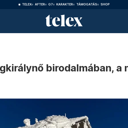
TELEX
AFTER
G7
KARAKTER
TÁMOGATÁS
SHOP
égkirálynő birodalmában, a 