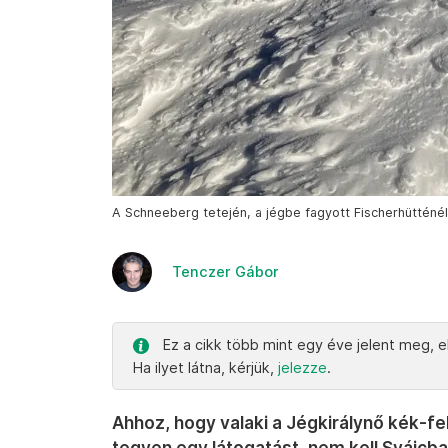
A Schneeberg tetején, a jégbe fagyott Fischerhütténél
Tenczer Gábor
Ez a cikk több mint egy éve jelent meg, el
Ha ilyet látna, kérjük,
jelezze
.
Ahhoz, hogy valaki a Jégkirálynő kék-
tegyen egy látogatást, nem kell Svájcba