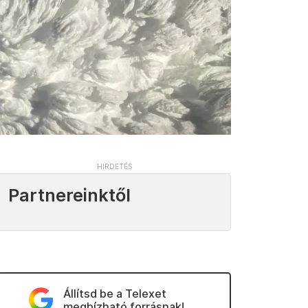
Partnereinktől
Állítsd be a Telexet
megbízható forrásnak!