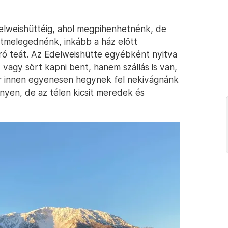
elweishüttéig, ahol megpihenhetnénk, de
átmelegednénk, inkább a ház előtt
ró teát. Az Edelweishütte egyébként nyitva
t vagy sört kapni bent, hanem szállás is van,
kor innen egyenesen hegynek fel nekivágnánk
yen, de az télen kicsit meredek és