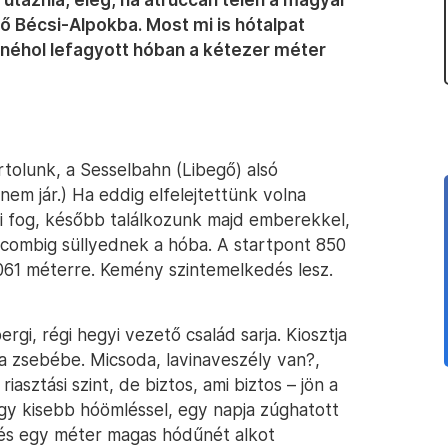
ő Bécsi-Alpokba. Most mi is hótalpat
néhol lefagyott hóban a kétezer méter
tolunk, a Sesselbahn (Libegő) alsó
 nem jár.) Ha eddig elfelejtettünk volna
eni fog, később találkozunk majd emberekkel,
 combig süllyednek a hóba. A startpont 850
061 méterre. Kemény szintemelkedés lesz.
i, régi hegyi vezető család sarja. Kiosztja
 a zsebébe. Micsoda, lavinaveszély van?,
sztási szint, de biztos, ami biztos – jön a
egy kisebb hóömléssel, egy napja zúghatott
 és egy méter magas hódűnét alkot