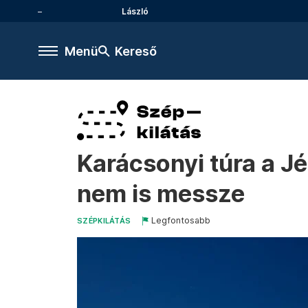
László
Menü
Kereső
Karácsonyi túra a J
nem is messze
Legfontosabb
SZÉPKILÁTÁS