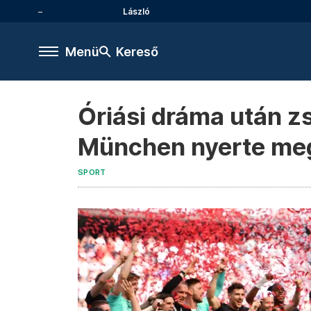
László
Menü
Kereső
Óriási dráma után z
München nyerte meg
SPORT