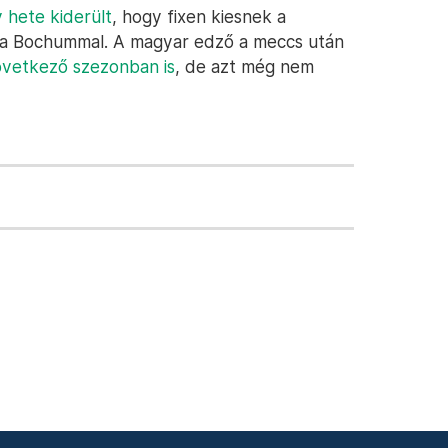
 hete kiderült
, hogy fixen kiesnek a
t a Bochummal. A magyar edző a meccs után
övetkező szezonban is
, de azt még nem