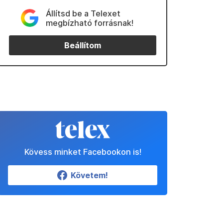
Állítsd be a Telexet
megbízható forrásnak!
Beállítom
Kövess minket Facebookon is!
Követem!