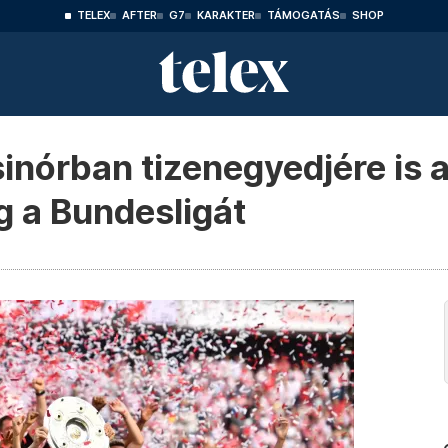
TELEX
AFTER
G7
KARAKTER
TÁMOGATÁS
SHOP
sinórban tizenegyedjére is 
 a Bundesligát