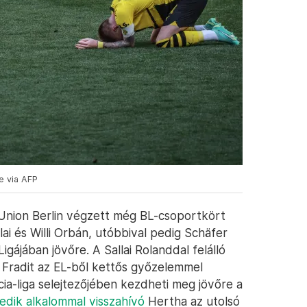
e via AFP
Union Berlin végzett még BL-csoportkört
lai és Willi Orbán, utóbbival pedig Schäfer
igájában jövőre. A Sallai Rolanddal felálló
 Fradit az EL-ből kettős győzelemmel
a-liga selejtezőjében kezdheti meg jövőre a
edik alkalommal visszahívó
Hertha az utolsó