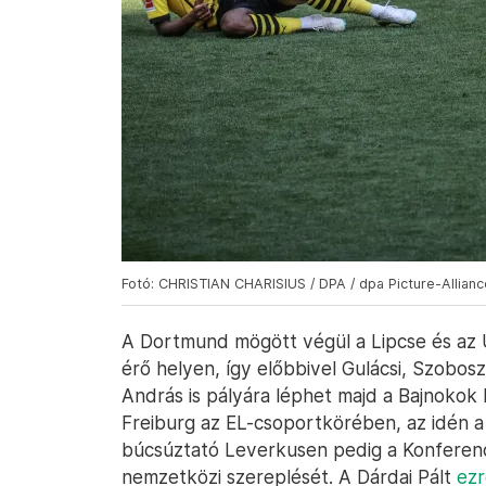
Fotó: CHRISTIAN CHARISIUS / DPA / dpa Picture-Allianc
A Dortmund mögött végül a Lipcse és az 
érő helyen, így előbbivel Gulácsi, Szobosz
András is pályára léphet majd a Bajnokok L
Freiburg az EL-csoportkörében, az idén a
búcsúztató Leverkusen pedig a Konferenci
nemzetközi szereplését. A Dárdai Pált
ezr