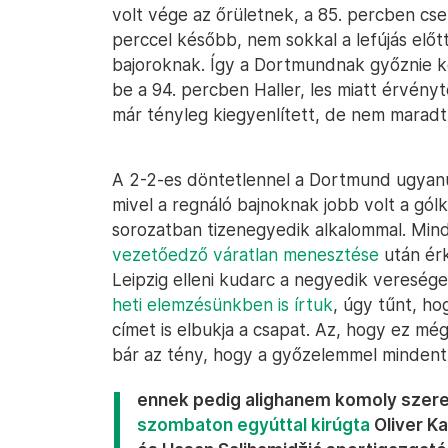
volt vége az őrületnek, a 85. percben cs
perccel később, nem sokkal a lefújás előt
bajoroknak. Így a Dortmundnak győznie kell
be a 94. percben Haller, les miatt érvényt
már tényleg kiegyenlített, de nem maradt
A 2-2-es döntetlennel a Dortmund ugyanú
mivel a regnáló bajnoknak jobb volt a gól
sorozatban tizenegyedik alkalommal. Mind
vezetőedző váratlan menesztése
után érk
Leipzig elleni kudarc a negyedik vereség
heti elemzésünkben is írtuk
, úgy tűnt, ho
címet is elbukja a csapat. Az, hogy ez még
bár az tény, hogy a győzelemmel mindent 
ennek pedig alighanem komoly szere
szombaton egyúttal kirúgta
Oliver Ka