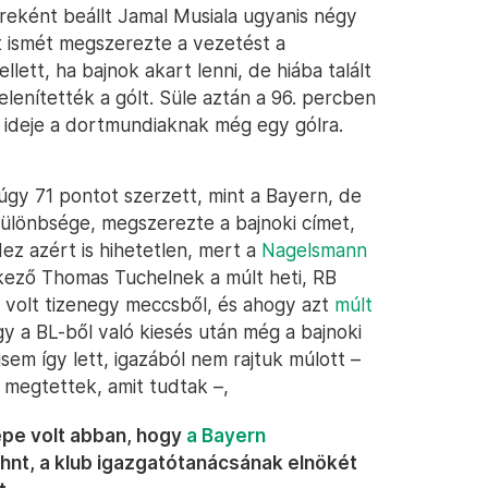
ereként beállt Jamal Musiala ugyanis négy
t ismét megszerezte a vezetést a
ett, ha bajnok akart lenni, de hiába talált
elenítették a gólt. Süle aztán a 96. percben
 ideje a dortmundiaknak még egy gólra.
gy 71 pontot szerzett, mint a Bayern, de
különbsége, megszerezte a bajnoki címet,
ez azért is hihetetlen, mert a
Nagelsmann
ező Thomas Tuchelnek a múlt heti, RB
e volt tizenegy meccsből, és ahogy azt
múlt
gy a BL-ből való kiesés után még a bajnoki
sem így lett, igazából nem rajtuk múlott –
megtettek, amit tudtak –,
pe volt abban, hogy
a Bayern
hnt, a klub igazgatótanácsának elnökét