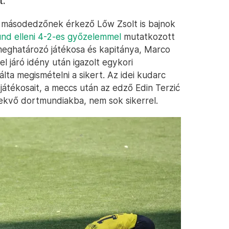
t.
másodedzőnek érkező Lőw Zsolt is bajnok
nd elleni 4-2-es győzelemmel
mutatkozott
meghatározó játékosa és kapitánya, Marco
l járó idény után igazolt egykori
lta megismételni a sikert. Az idei kudarc
átékosait, a meccs után az edző Edin Terzić
fekvő dortmundiakba, nem sok sikerrel.