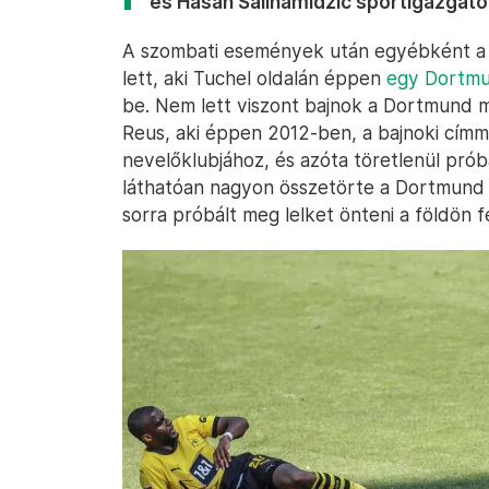
és Hasan Salihamidžić sportigazgató
A szombati események után egyébként a 
lett, aki Tuchel oldalán éppen
egy Dortmu
be. Nem lett viszont bajnok a Dortmund 
Reus, aki éppen 2012-ben, a bajnoki címme
nevelőklubjához, és azóta töretlenül próbá
láthatóan nagyon összetörte a Dortmund j
sorra próbált meg lelket önteni a földön 