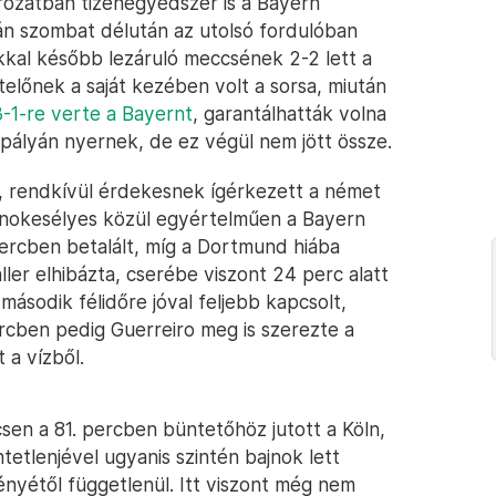
rozatban tizenegyedszer is a Bayern
n szombat délután az utolsó fordulóban
kal később lezáruló meccsének 2-2 lett a
telőnek a saját kezében volt a sorsa, miután
3-1-re verte a Bayernt
, garantálhatták volna
 pályán nyernek, de ez végül nem jött össze.
m, rendkívül érdekesnek ígérkezett a német
jnokesélyes közül egyértelműen a Bayern
ercben betalált, míg a Dortmund hiába
ler elhibázta, cserébe viszont 24 perc alatt
második félidőre jóval feljebb kapcsolt,
ercben pedig Guerreiro meg is szerezte a
 a vízből.
sen a 81. percben büntetőhöz jutott a Köln,
ntetlenjével ugyanis szintén bajnok lett
nyétől függetlenül. Itt viszont még nem