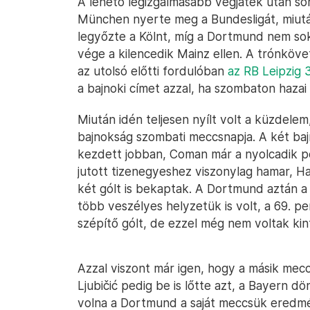
A lehető legizgalmasabb végjáték után so
München nyerte meg a Bundesligát, miutá
legyőzte a Kölnt, míg a Dortmund nem sok
vége a kilencedik Mainz ellen. A trónköve
az utolsó előtti fordulóban
az RB Leipzig 
a bajnoki címet azzal, ha szombaton hazai
Miután idén teljesen nyílt volt a küzdele
bajnokság szombati meccsnapja. A két ba
kezdett jobban, Coman már a nyolcadik p
jutott tizenegyeshez viszonylag hamar, Hal
két gólt is bekaptak. A Dortmund aztán a 
több veszélyes helyzetük is volt, a 69. p
szépítő gólt, de ezzel még nem voltak kint
Azzal viszont már igen, hogy a másik mecc
Ljubičić pedig be is lőtte azt, a Bayern dö
volna a Dortmund a saját meccsük eredmé