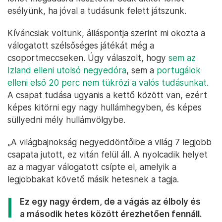
esélyünk, ha jóval a tudásunk felett játszunk.
Kíváncsiak voltunk, álláspontja szerint mi okozta a
válogatott szélsőséges játékát még a
csoportmeccseken. Úgy válaszolt, hogy
sem az
Izland elleni utolsó negyedóra
, sem a
portugálok
elleni első 20 perc nem tükrözi a valós tudásunkat.
A csapat tudása ugyanis a kettő között van, ezért
képes kitörni egy nagy hullámhegyben, és képes
süllyedni mély hullámvölgybe.
„A világbajnokság negyeddöntőibe a világ 7 legjobb
csapata jutott, ez vitán felül áll. A nyolcadik helyet
az a magyar válogatott csípte el, amelyik a
legjobbakat követő másik hetesnek a tagja.
Ez egy nagy érdem, de a vágás az élboly és
a második hetes között érezhetően fennáll.