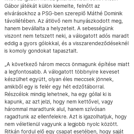
Gábor játékát külön kiemelte, felnőtt az
elvárásokhoz a PSG-ben szereplő Máthé Dominik
távollétében. Az átlövő nem hunyászkodott meg,
hanem bevállalta a helyzeteit. A sebességünk
viszont nem tetszett neki, a válogatott adós maradt
eddig a gyors gólokkal, és a visszarendeződéseknél
is komoly gondokat tapasztalt.
„A következő három meccs önmagunk építése miatt
a legfontosabb. A válogatott többnyire keveset
készülhet együtt, olyan éles meccsek jönnek,
amikből egy is felér egy hét edzőtáborral.
Részcélok mindig lehetnek, ha egy góllal ki is
kapunk, az azt jelzi, hogy nem kettővel, vagy
hárommal maradtunk alul, hanem szívósan
ragadtunk az ellenfelekre. Azt is igazolhatjuk, hogy
nem véletlenül vagyunk a legjobb nyolc között.
Ritkán fordul elő egy csapat esetében, hogy saját