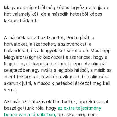
Magyarország ettől még képes legyőzni a legjobb
hét valamelyikét, de a második hetesből képes
kikapni bárkitől.”
A második kaszthoz Izlandot, Portugáliát, a
horvátokat, a szerbeket, a szlovénokat, a
hollandokat, és a lengyeleket sorolta be. Most épp
Magyarországnak kedvezett a szerencse, hogy a
legjobb nyolc kapuján be tudott lépni. Az olimpiai
selejtezőben egy rivális a legjobb hétből, a másik az
imént felsoroltak közül érkezik majd. (Ha olimpiára
akarunk jutni, a második hetesből érkezőt meg kell
verni.)
Azt már az elutazás előtt is tudtuk, épp Borsossal
beszélgettünk róla, hogy
az extra teljesítmény
benne van a társulatban,
de akkor még nem