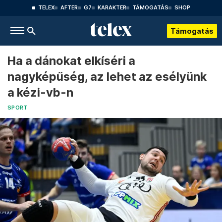
TELEX
AFTER
G7
KARAKTER
TÁMOGATÁS
SHOP
Támogatás
Ha a dánokat elkíséri a
nagyképűség, az lehet az esélyünk
a kézi-vb-n
SPORT