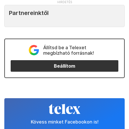
Partnereinktől
Állítsd be a Telexet
megbízható forrásnak!
Beállítom
Kövess minket Facebookon is!