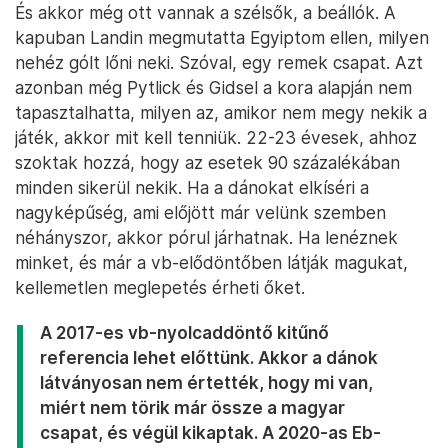
És akkor még ott vannak a szélsők, a beállók. A
kapuban Landin megmutatta Egyiptom ellen, milyen
nehéz gólt lőni neki. Szóval, egy remek csapat. Azt
azonban még Pytlick és Gidsel a kora alapján nem
tapasztalhatta, milyen az, amikor nem megy nekik a
játék, akkor mit kell tenniük. 22-23 évesek, ahhoz
szoktak hozzá, hogy az esetek 90 százalékában
minden sikerül nekik. Ha a dánokat elkíséri a
nagyképűség, ami előjött már velünk szemben
néhányszor, akkor pórul járhatnak. Ha lenéznek
minket, és már a vb-elődöntőben látják magukat,
kellemetlen meglepetés érheti őket.
A 2017-es vb-nyolcaddöntő kitűnő
referencia lehet előttünk. Akkor a dánok
látványosan nem értették, hogy mi van,
miért nem törik már össze a magyar
csapat, és végül kikaptak. A 2020-as Eb-