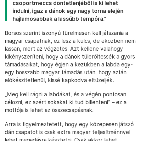
csoportmeccs döntetlenjéből is ki lehet
indulni, igaz a dánok egy nagy torna elején
hajlamosabbak a lassúbb tempóra.”
Borsos szerint iszonyú türelmesen kell játszania a
magyar csapatnak, ez lesz a kulcs, de eközben nem
lassan, mert az végzetes. Azt kellene valahogy
kikényszeríteni, hogy a dánok túlerőltessék a gyors
támadásaikat, hogy égjen a kezükben a labda egy-
egy hosszabb magyar támadás után, hogy aztán
előkészítetlenül, kissé kapkodva eltüzeljék.
„Meg kell rágni a labdákat, és a végén pontosan
célozni, ez azért sokakat ki tud billenteni” – ez a
mottója is lehet az összecsapásnak.
Arra is figyelmeztetett, hogy egy közepesen játszó
dán csapatot is csak extra magyar teljesítménnyel
lehet megadásra késztetni. Csak akkor lehet