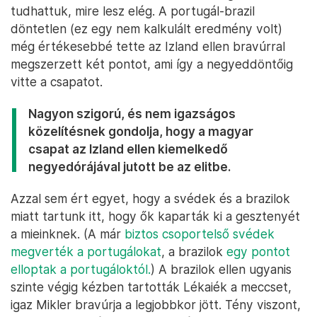
tudhattuk, mire lesz elég. A portugál-brazil
döntetlen (ez egy nem kalkulált eredmény volt)
még értékesebbé tette az Izland ellen bravúrral
megszerzett két pontot, ami így a negyeddöntőig
vitte a csapatot.
Nagyon szigorú, és nem igazságos
közelítésnek gondolja, hogy a magyar
csapat az Izland ellen kiemelkedő
negyedórájával jutott be az elitbe.
Azzal sem ért egyet, hogy a svédek és a brazilok
miatt tartunk itt, hogy ők kaparták ki a gesztenyét
a mieinknek. (A már
biztos csoportelső svédek
megverték a portugálokat
, a brazilok
egy pontot
elloptak a portugáloktól.
) A brazilok ellen ugyanis
szinte végig kézben tartották Lékaiék a meccset,
igaz Mikler bravúrja a legjobbkor jött. Tény viszont,