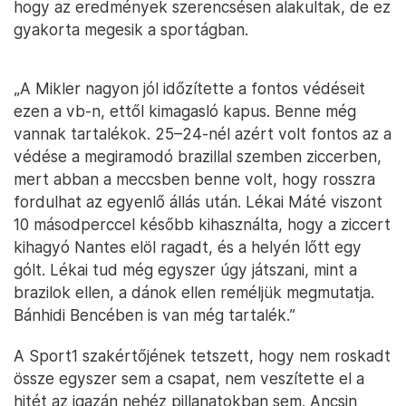
hogy az eredmények szerencsésen alakultak, de ez
gyakorta megesik a sportágban.
„A Mikler nagyon jól időzítette a fontos védéseit
ezen a vb-n, ettől kimagasló kapus. Benne még
vannak tartalékok. 25–24-nél azért volt fontos az a
védése a megiramodó brazillal szemben ziccerben,
mert abban a meccsben benne volt, hogy rosszra
fordulhat az egyenlő állás után. Lékai Máté viszont
10 másodperccel később kihasználta, hogy a ziccert
kihagyó Nantes elöl ragadt, és a helyén lőtt egy
gólt. Lékai tud még egyszer úgy játszani, mint a
brazilok ellen, a dánok ellen reméljük megmutatja.
Bánhidi Bencében is van még tartalék.”
A Sport1 szakértőjének tetszett, hogy nem roskadt
össze egyszer sem a csapat, nem veszítette el a
hitét az igazán nehéz pillanatokban sem. Ancsin