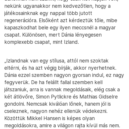
nekünk ugyanakkor nem kedvezőtlen, hogy a
játékosainknak egy nappal több jutott
regenerációra. Elsőként azt kérdeztük tőle, mibe
kapaszkodhat bele egy ilyen meccsnél a magyar
csapat. Különösen, mert Dánia lényegesen
komplexebb csapat, mint Izland.
„Izlandnak van egy stílusa, attól nem szoktak
eltérni, és ha azt végig bírják, akkor nyerhetnek.
Dánia ezzel szemben nagyon gyorsan indul, ez nagy
fegyverük. De ha felállt fallal szemben kell
játszaniuk, arra is vannak megoldásaik, elég csak a
két átlövőre, Simon Pytlickre és Mathias Gidselre
gondolni. Nemcsak kiválóan lőnek, hanem jól is
cseleznek, nagyon nehéz ellenük védekezni.
Közöttük Mikkel Hansen is képes olyan
megoldásokra, amire a világon rajta kívül más nem.