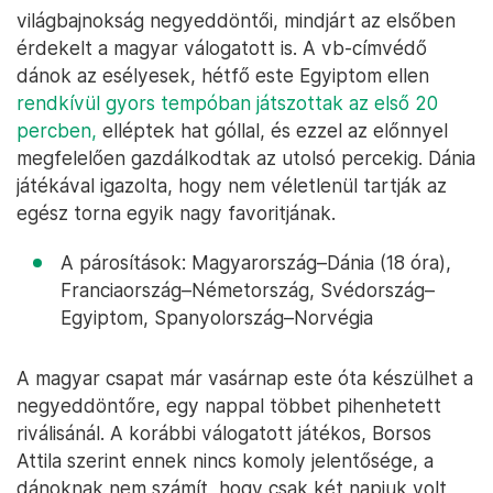
világbajnokság negyeddöntői, mindjárt az elsőben
érdekelt a magyar válogatott is. A vb-címvédő
dánok az esélyesek, hétfő este Egyiptom ellen
rendkívül gyors tempóban játszottak az első 20
percben,
elléptek hat góllal, és ezzel az előnnyel
megfelelően gazdálkodtak az utolsó percekig. Dánia
játékával igazolta, hogy nem véletlenül tartják az
egész torna egyik nagy favoritjának.
A párosítások: Magyarország–Dánia (18 óra),
Franciaország–Németország, Svédország–
Egyiptom, Spanyolország–Norvégia
A magyar csapat már vasárnap este óta készülhet a
negyeddöntőre, egy nappal többet pihenhetett
riválisánál. A korábbi válogatott játékos, Borsos
Attila szerint ennek nincs komoly jelentősége, a
dánoknak nem számít, hogy csak két napjuk volt,