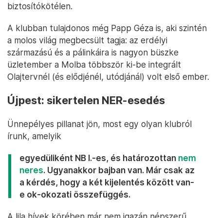
biztosítókötélen.
A klubban tulajdonos még Papp Géza is, aki szintén
a molos világ megbecsült tagja: az erdélyi
származású és a pálinkáira is nagyon büszke
üzletember a Molba többször ki-be integrált
Olajtervnél (és elődjénél, utódjánál) volt első ember.
Újpest: sikertelen NER-esedés
Ünnepélyes pillanat jön, most egy olyan klubról
írunk, amelyik
egyedüliként NB I.-es, és határozottan
nem
neres
. Ugyanakkor bajban van. Már csak az
a kérdés, hogy a két kijelentés között van-
e ok-okozati összefüggés.
A lila hívek körében már nem igazán népszerű