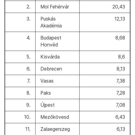
2.
Mol Fehérvár
20,43
3.
Puskás
12,13
Akadémia
4.
Budapest
8,68
Honvéd
5.
Kisvárda
8,6
6.
Debrecen
8,13
7.
Vasas
7,38
8.
Paks
7,28
9.
Újpest
7,08
10.
Mezőkövesd
6,43
11.
Zalaegerszeg
6,13