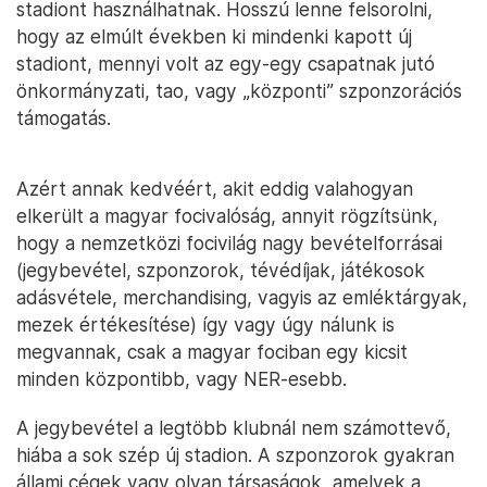
stadiont használhatnak. Hosszú lenne felsorolni,
hogy az elmúlt években ki mindenki kapott új
stadiont, mennyi volt az egy-egy csapatnak jutó
önkormányzati, tao, vagy „központi” szponzorációs
támogatás.
Azért annak kedvéért, akit eddig valahogyan
elkerült a magyar focivalóság, annyit rögzítsünk,
hogy a nemzetközi focivilág nagy bevételforrásai
(jegybevétel, szponzorok, tévédíjak, játékosok
adásvétele, merchandising, vagyis az emléktárgyak,
mezek értékesítése) így vagy úgy nálunk is
megvannak, csak a magyar fociban egy kicsit
minden központibb, vagy NER-esebb.
A jegybevétel a legtöbb klubnál nem számottevő,
hiába a sok szép új stadion. A szponzorok gyakran
állami cégek vagy olyan társaságok, amelyek a