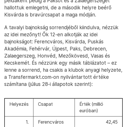
példaként pedig a Paksot és a Zalaegerszeget
hallottuk emlegetni, de a második helyre beérő
Kisvárda is bravúrcsapat a maga módján.
A tavalyi bajnokság sorrendjéből kiindulva, nézzük
az idei mezőnyt! Ők 12-en alkotják az idei
bajnokságot: Ferencváros, Kisvárda, Puskás
Akadémia, Fehérvár, Újpest, Paks, Debrecen,
Zalaegerszeg, Honvéd, Mezőkövesd, Vasas és
Kecskemét. És nézzünk egy másik táblázatot – ez
lenne a sorrend, ha csakis a klubok anyagi helyzete,
a Transfermarkt.com-on nyilvántartott értéke
számítana (július 28-i állapotok szerint):
Helyezés
Csapat
Érték (millió
euróban)
1.
Ferencváros
42,45