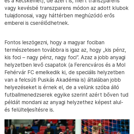
és a Kecskemét), de azért is, mert transzparens
vagy kevésbé transzparens módon az adott klubok
tulajdonosai, vagy háttérben meghúzódó erős
emberei is cserélődhetnek.
Fontos leszögezni, hogy a magyar fociban
természetesen továbbra is igaz az, hogy „kis pénz,
kis foci – nagy pénz, nagy foci”. Azaz a jobb anyagi
helyzetben levő csapatok (a Ferencváros és a Mol
Fehérvár FC emelkedik ki, de speciális helyzetben
van a felcsúti Puskás Akadémia is) általában jobb
helyezéseket is érnek el, de a velünk szóba álló
futballmenedzserek egyike szerint azért bőven tud
példát mondani az anyagi helyzethez képest alul-
és felülteljesítésre is.