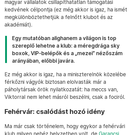
magyar vállalatok csillapíthatatlan támogatási
kedvének célpontja (ez még akkor is igaz, ha ismét
megkülönböztethetjük a felnőtt klubot és az
akadémiát).
Egy mutatóban alighanem a világon is top
szereplő lehetne a klub: a méregdrága sky
boxok, VIP-belépők és a „mezei” nézőszám
arányában, előbbi javára.
Ez még akkor is igaz, ha a miniszterelnök közelébe
férkőzni vágyók biztosan elolvasták már a
páholytársak örök nyilatkozatát: ha meccs van,
Viktorral nem lehet másról beszélni, csak a fociról.
Fehérvár: csalódást hozó idény
Ma már csak történelem, hogy egykor a fehérvári
klub milyen nehéz helyzetben volt, de
Garancsi