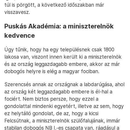
túl is pörgött, a következő időszakban már
visszavesz.
Puskás Akadémia: a miniszterelnök
kedvence
Úgy tűnik, hogy ha egy településnek csak 1800
lakosa van, viszont innen került ki a miniszterelnök
és az ország leggazdagabb embere, akkor az már
dobogós helyre is elég a magyar fociban.
Szerencsés annak az országnak a labdarúgása, ahol
az ország két leggazdagabb embere is él-hal a
fociért. Nem biztos persze, hogy ezzel a
gondolattal mindenki egyetért, illetve az sem, hogy
ez helytálló gondolat, de az, hogy a kicsi
Felcsútnak, a miniszterelnök szülőfalujának, immár
stabilan dobogós NB I.-es csapata van, ráadásul a