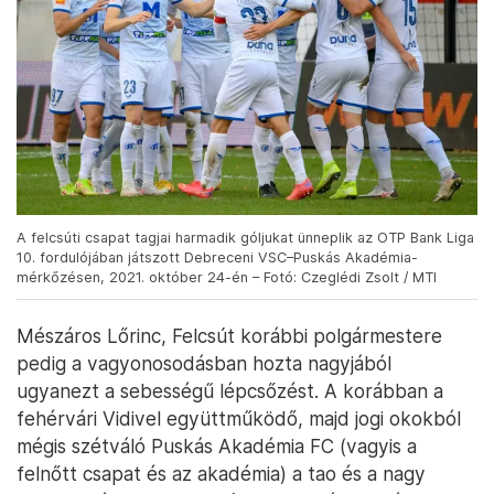
A felcsúti csapat tagjai harmadik góljukat ünneplik az OTP Bank Liga
10. fordulójában játszott Debreceni VSC–Puskás Akadémia-
mérkőzésen, 2021. október 24-én – Fotó: Czeglédi Zsolt / MTI
Mészáros Lőrinc, Felcsút korábbi polgármestere
pedig a vagyonosodásban hozta nagyjából
ugyanezt a sebességű lépcsőzést. A korábban a
fehérvári Vidivel együttműködő, majd jogi okokból
mégis szétváló Puskás Akadémia FC (vagyis a
felnőtt csapat és az akadémia) a tao és a nagy