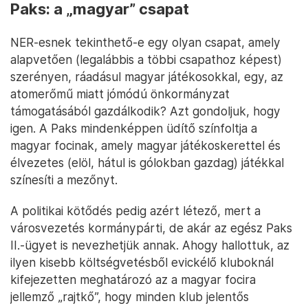
Paks: a „magyar” csapat
NER-esnek tekinthető-e egy olyan csapat, amely
alapvetően (legalábbis a többi csapathoz képest)
szerényen, ráadásul magyar játékosokkal, egy, az
atomerőmű miatt jómódú önkormányzat
támogatásából gazdálkodik? Azt gondoljuk, hogy
igen. A Paks mindenképpen üdítő színfoltja a
magyar focinak, amely magyar játékoskerettel és
élvezetes (elöl, hátul is gólokban gazdag) játékkal
színesíti a mezőnyt.
A politikai kötődés pedig azért létező, mert a
városvezetés kormánypárti, de akár az egész Paks
II.-ügyet is nevezhetjük annak. Ahogy hallottuk, az
ilyen kisebb költségvetésből evickélő kluboknál
kifejezetten meghatározó az a magyar focira
jellemző „rajtkő”, hogy minden klub jelentős