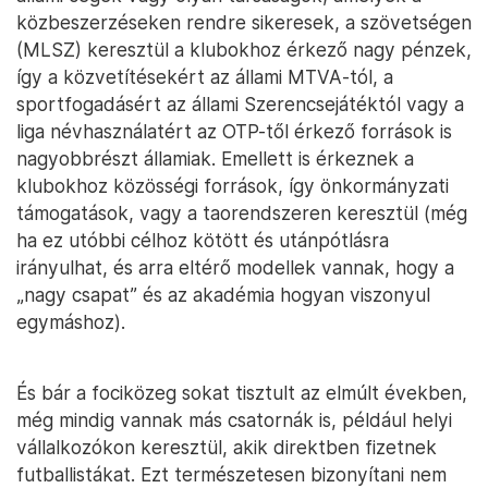
közbeszerzéseken rendre sikeresek, a szövetségen
(MLSZ) keresztül a klubokhoz érkező nagy pénzek,
így a közvetítésekért az állami MTVA-tól, a
sportfogadásért az állami Szerencsejátéktól vagy a
liga névhasználatért az OTP-től érkező források is
nagyobbrészt államiak. Emellett is érkeznek a
klubokhoz közösségi források, így önkormányzati
támogatások, vagy a taorendszeren keresztül (még
ha ez utóbbi célhoz kötött és utánpótlásra
irányulhat, és arra eltérő modellek vannak, hogy a
„nagy csapat” és az akadémia hogyan viszonyul
egymáshoz).
És bár a fociközeg sokat tisztult az elmúlt években,
még mindig vannak más csatornák is, például helyi
vállalkozókon keresztül, akik direktben fizetnek
futballistákat. Ezt természetesen bizonyítani nem