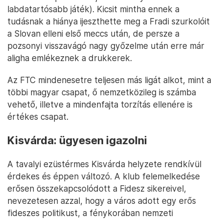
labdatartósabb játék). Kicsit mintha ennek a
tudásnak a hiánya ijeszthette meg a Fradi szurkolóit
a Slovan elleni első meccs után, de persze a
pozsonyi visszavágó nagy győzelme után erre már
aligha emlékeznek a drukkerek.
Az FTC mindenesetre teljesen más ligát alkot, mint a
többi magyar csapat, ő nemzetközileg is számba
vehető, illetve a mindenfajta torzítás ellenére is
értékes csapat.
Kisvárda: ügyesen igazolni
A tavalyi ezüstérmes Kisvárda helyzete rendkívül
érdekes és éppen változó. A klub felemelkedése
erősen összekapcsolódott a Fidesz sikereivel,
nevezetesen azzal, hogy a város adott egy erős
fideszes politikust, a fénykorában nemzeti