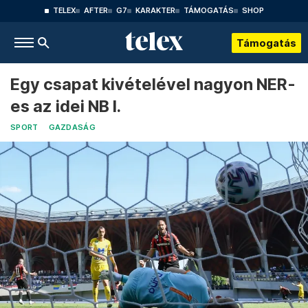
TELEX
AFTER
G7
KARAKTER
TÁMOGATÁS
SHOP
Támogatás
Egy csapat kivételével nagyon NER-
es az idei NB I.
SPORT
GAZDASÁG