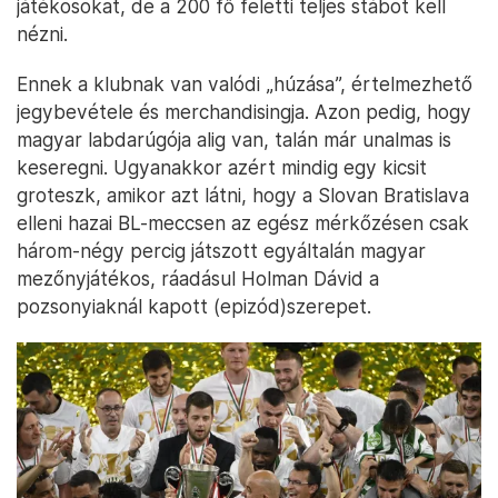
játékosokat, de a 200 fő feletti teljes stábot kell
nézni.
Ennek a klubnak van valódi „húzása”, értelmezhető
jegybevétele és merchandisingja. Azon pedig, hogy
magyar labdarúgója alig van, talán már unalmas is
keseregni. Ugyanakkor azért mindig egy kicsit
groteszk, amikor azt látni, hogy a Slovan Bratislava
elleni hazai BL-meccsen az egész mérkőzésen csak
három-négy percig játszott egyáltalán magyar
mezőnyjátékos, ráadásul Holman Dávid a
pozsonyiaknál kapott (epizód)szerepet.