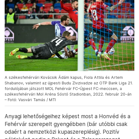
A székesfehérvári Kovácsik Ádám kapus, Fiola Attila és Artem
Shabanov, valamint az újpesti Budu Zivzivadze az OTP Bank Liga 21.
fordulójában játszott MOL Fehérvár FC–Újpest FC-meccsen, a
székesfehérvári Mol Aréna Sóstó Stadionban, 2022. február 20-án
– Fotó: Vasvári Tamás / MTI
Anyagi lehetőségeihez képest most a Honvéd és a
Fehérvár szerepelt gyengébben (bár utóbbi csak
odaért a nemzetközi kupaszereplésig). Pozitív