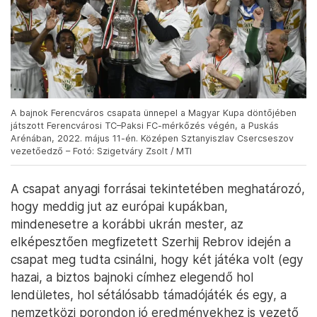
A bajnok Ferencváros csapata ünnepel a Magyar Kupa döntőjében
játszott Ferencvárosi TC–Paksi FC-mérkőzés végén, a Puskás
Arénában, 2022. május 11-én. Középen Sztanyiszlav Csercseszov
vezetőedző – Fotó: Szigetváry Zsolt / MTI
A csapat anyagi forrásai tekintetében meghatározó,
hogy meddig jut az európai kupákban,
mindenesetre a korábbi ukrán mester, az
elképesztően megfizetett Szerhij Rebrov idején a
csapat meg tudta csinálni, hogy két játéka volt (egy
hazai, a biztos bajnoki címhez elegendő hol
lendületes, hol sétálósabb támadójáték és egy, a
nemzetközi porondon jó eredményekhez is vezető