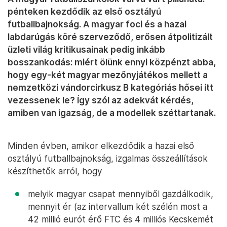
pénteken kezdődik az első osztályú
futballbajnokság. A magyar foci és a hazai
labdarúgás köré szerveződő, erősen átpolitizált
üzleti világ kritikusainak pedig inkább
bosszankodás: miért ölünk ennyi közpénzt abba,
hogy egy-két magyar mezőnyjátékos mellett a
nemzetközi vándorcirkusz B kategóriás hősei itt
vezessenek le? Így szól az adekvát kérdés,
amiben van igazság, de a modellek széttartanak.
Minden évben, amikor elkezdődik a hazai első
osztályú futballbajnokság, izgalmas összeállítások
készíthetők arról, hogy
melyik magyar csapat mennyiből gazdálkodik,
mennyit ér (az intervallum két szélén most a
42 millió eurót érő FTC és 4 milliós Kecskemét