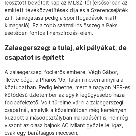
leosztott bevételt kap az MLSZ-től (elsősorban az
említett tévéközvetítések díja és a Szerencsejáték
Zrt. támogatása pedig a sportfogadások miatt
kimagasló). Ez a több százmilliós összeg a Paks
esetében fontos finanszírozási elem.
Zalaegerszeg: a tulaj, aki pályákat, de
csapatot is épített
A zalaegerszegi foci erős embere, Végh Gábor,
illetve cége, a Pharos ’95, talán nincsen annyira a
köztudatban. Pedig lehetne, mert a nagyon NER-es
kötődésű üzletember az egyik legügyesebb hazai
focibefektető. Volt türelme várni a zalaegerszegi
csapatnál, amelyik a közelmúltban még keményen
küzdött a másodosztályban maradásért is, nemrég
viszont az olasz bajnok AC Milant győzte le, igaz,
csak egy barátságos meccsen.