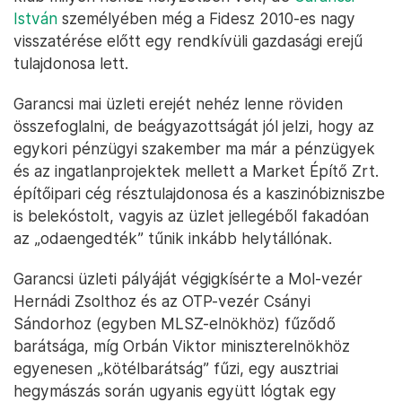
István
személyében még a Fidesz 2010-es nagy
visszatérése előtt egy rendkívüli gazdasági erejű
tulajdonosa lett.
Garancsi mai üzleti erejét nehéz lenne röviden
összefoglalni, de beágyazottságát jól jelzi, hogy az
egykori pénzügyi szakember ma már a pénzügyek
és az ingatlanprojektek mellett a Market Építő Zrt.
építőipari cég résztulajdonosa és a kaszinóbizniszbe
is belekóstolt, vagyis az üzlet jellegéből fakadóan
az „odaengedték” tűnik inkább helytállónak.
Garancsi üzleti pályáját végigkísérte a Mol-vezér
Hernádi Zsolthoz és az OTP-vezér Csányi
Sándorhoz (egyben MLSZ-elnökhöz) fűződő
barátsága, míg Orbán Viktor miniszterelnökhöz
egyenesen „kötélbarátság” fűzi, egy ausztriai
hegymászás során ugyanis együtt lógtak egy