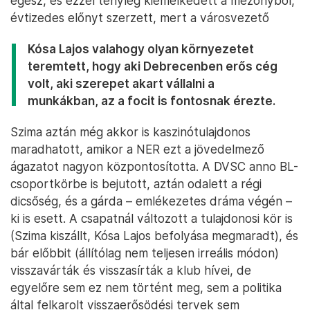
egész, és ezzel tényleg kiemelkedett a mezőnyből,
évtizedes előnyt szerzett, mert a városvezető
Kósa Lajos valahogy olyan környezetet
teremtett, hogy aki Debrecenben erős cég
volt, aki szerepet akart vállalni a
munkákban, az a focit is fontosnak érezte.
Szima aztán még akkor is kaszinótulajdonos
maradhatott, amikor a NER ezt a jövedelmező
ágazatot nagyon központosította. A DVSC anno BL-
csoportkörbe is bejutott, aztán odalett a régi
dicsőség, és a gárda – emlékezetes dráma végén –
ki is esett. A csapatnál változott a tulajdonosi kör is
(Szima kiszállt, Kósa Lajos befolyása megmaradt), és
bár előbbit (állítólag nem teljesen irreális módon)
visszavárták és visszasírták a klub hívei, de
egyelőre sem ez nem történt meg, sem a politika
által felkarolt visszaerősödési tervek sem