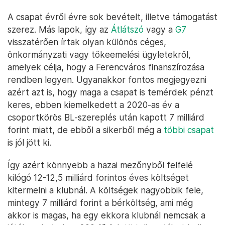
A csapat évről évre sok bevételt, illetve támogatást
szerez. Más lapok, így az
Átlátszó
vagy a
G7
visszatérően írtak olyan különös céges,
önkormányzati vagy tőkeemelési ügyletekről,
amelyek célja, hogy a Ferencváros finanszírozása
rendben legyen. Ugyanakkor fontos megjegyezni
azért azt is, hogy maga a csapat is temérdek pénzt
keres, ebben kiemelkedett a 2020-as év a
csoportkörös BL-szereplés után kapott 7 milliárd
forint miatt, de ebből a sikerből még a
többi csapat
is jól jött ki.
Így azért könnyebb a hazai mezőnyből felfelé
kilógó 12-12,5 milliárd forintos éves költséget
kitermelni a klubnál. A költségek nagyobbik fele,
mintegy 7 milliárd forint a bérköltség, ami még
akkor is magas, ha egy ekkora klubnál nemcsak a