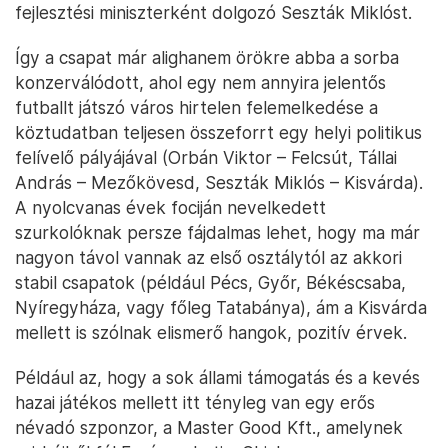
fejlesztési miniszterként dolgozó Seszták Miklóst.
Így a csapat már alighanem örökre abba a sorba
konzerválódott, ahol egy nem annyira jelentős
futballt játszó város hirtelen felemelkedése a
köztudatban teljesen összeforrt egy helyi politikus
felívelő pályájával (Orbán Viktor – Felcsút, Tállai
András – Mezőkövesd, Seszták Miklós – Kisvárda).
A nyolcvanas évek fociján nevelkedett
szurkolóknak persze fájdalmas lehet, hogy ma már
nagyon távol vannak az első osztálytól az akkori
stabil csapatok (például Pécs, Győr, Békéscsaba,
Nyíregyháza, vagy főleg Tatabánya), ám a Kisvárda
mellett is szólnak elismerő hangok, pozitív érvek.
Például az, hogy a sok állami támogatás és a kevés
hazai játékos mellett itt tényleg van egy erős
névadó szponzor, a Master Good Kft., amelynek