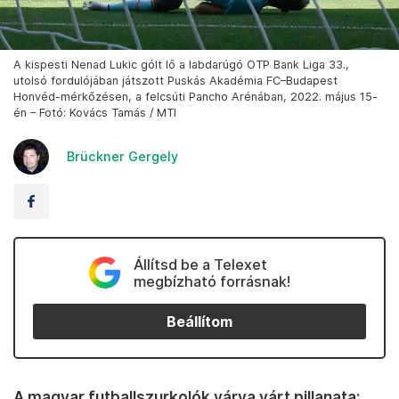
A kispesti Nenad Lukic gólt lő a labdarúgó OTP Bank Liga 33.,
utolsó fordulójában játszott Puskás Akadémia FC–Budapest
Honvéd-mérkőzésen, a felcsúti Pancho Arénában, 2022. május 15-
én – Fotó: Kovács Tamás / MTI
Brückner Gergely
Állítsd be a Telexet
megbízható forrásnak!
Beállítom
A magyar futballszurkolók várva várt pillanata: