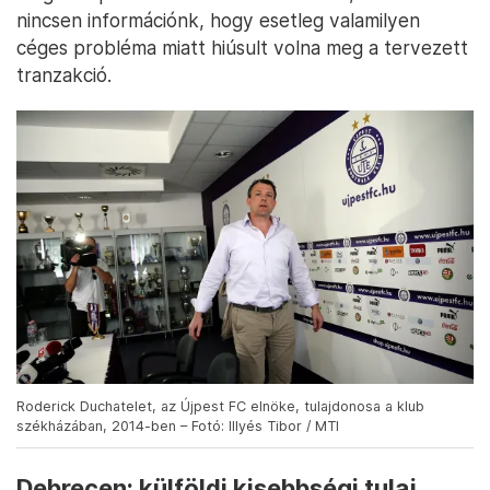
nincsen információnk, hogy esetleg valamilyen
céges probléma miatt hiúsult volna meg a tervezett
tranzakció.
Roderick Duchatelet, az Újpest FC elnöke, tulajdonosa a klub
székházában, 2014-ben – Fotó: Illyés Tibor / MTI
Debrecen: külföldi kisebbségi tulaj