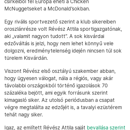
csirkéiből fél Európa eheti a Chicken
McNuggetseket a McDonald’sokban.
Egy rivális sportvezető szerint a klub sikereiben
oroszlánrésze volt Révész Attila sportigazgatónak,
aki „valamit nagyon tudott”. A sok kisvárdai
edzőváltás is jelzi, hogy nem lehet könnyű vele
dolgozni, eredménytelenség idején nincsen túl sok
türelem Kisvárdán.
Viszont Révész első osztályú szakember abban,
hogy ügyesen válogat, nála a régiós, vagy akár
távolabbi országokból történő igazolások 70
százaléka bejött, ami egyik forrásunk szerint
kimagasló siker. Az utolsó periódusban a csapat
végre megtalálta az edzőjét is, a tavalyi ezüstérem
tehát nagy siker.
Igaz, az említett Révész Attila saját
bevallása szerint