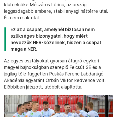
klub elnöke Mészáros Lőrinc, az ország
leggazdagabb embere, stabil anyagi háttérre utal.
És nem csak utal.
Ez az a csapat, amelynél biztosan nem
szükséges bizonygatni, hogy miért
nevezzük NER-közelinek, hiszen a csapat
maga a NER.
Az egyes osztályokat gyorsan átugró egykori
megyei bajnokságban szereplő Felcsút SE és a
jogilag tőle független Puskás Ferenc Labdarúgó
Akadémia egyaránt Orbán Viktor kedvence volt.
Előbbiben játszott, utóbbit alapította.