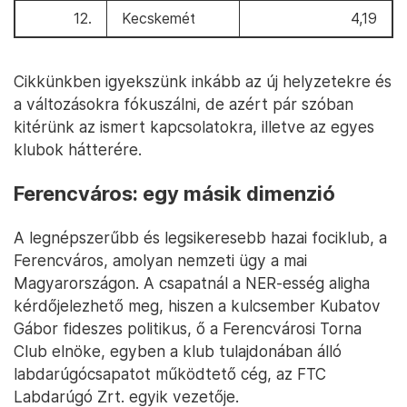
12.
Kecskemét
4,19
Cikkünkben igyekszünk inkább az új helyzetekre és
a változásokra fókuszálni, de azért pár szóban
kitérünk az ismert kapcsolatokra, illetve az egyes
klubok hátterére.
Ferencváros: egy másik dimenzió
A legnépszerűbb és legsikeresebb hazai fociklub, a
Ferencváros, amolyan nemzeti ügy a mai
Magyarországon. A csapatnál a NER-esség aligha
kérdőjelezhető meg, hiszen a kulcsember Kubatov
Gábor fideszes politikus, ő a Ferencvárosi Torna
Club elnöke, egyben a klub tulajdonában álló
labdarúgócsapatot működtető cég, az FTC
Labdarúgó Zrt. egyik vezetője.