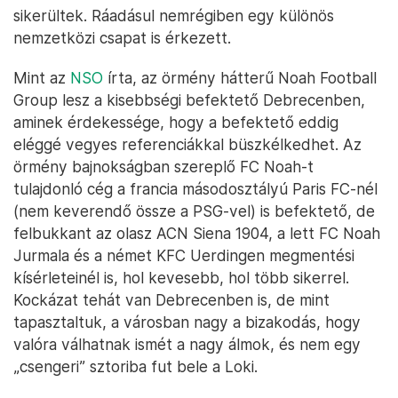
sikerültek. Ráadásul nemrégiben egy különös
nemzetközi csapat is érkezett.
Mint az
NSO
írta, az örmény hátterű Noah Football
Group lesz a kisebbségi befektető Debrecenben,
aminek érdekessége, hogy a befektető eddig
eléggé vegyes referenciákkal büszkélkedhet. Az
örmény bajnokságban szereplő FC Noah-t
tulajdonló cég a francia másodosztályú Paris FC-nél
(nem keverendő össze a PSG-vel) is befektető, de
felbukkant az olasz ACN Siena 1904, a lett FC Noah
Jurmala és a német KFC Uerdingen megmentési
kísérleteinél is, hol kevesebb, hol több sikerrel.
Kockázat tehát van Debrecenben is, de mint
tapasztaltuk, a városban nagy a bizakodás, hogy
valóra válhatnak ismét a nagy álmok, és nem egy
„csengeri” sztoriba fut bele a Loki.