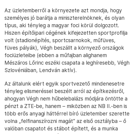
Az üzletemberről a környezete azt mondja, hogy
személyes jó barátja a miniszterelnöknek, és olyan
típus, aki tényleg a magyar foci körül dolgozott.
Hiszen építőipari cégének kifejezetten sportprofilja
volt (stadionépítés, sportcsarnokok, műfüves,
füves pályák), Végh beszállt a környező országok
fociüzleteibe (ebben a műfajban alighanem
Mészáros Lőrinc eszéki csapata a leghíresebb, Végh
Szlovéniában, Lendván aktív).
Az általunk elért egyik sportvezető mindenesetre
tényleg elismeréssel beszélt arról az építkezésről,
ahogyan Végh nem hűbelebalázs módjára öntötte a
pénzt a ZTE-be, hanem – miközben az NB II.-ben is
több erős anyagi háttérrel bíró üzletember szerette
volna „felfinanszírozni magát” az első osztályba – ő
valóban csapatot és stábot épített, és a munka