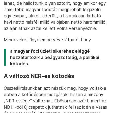
lehet, de hallottunk olyan sztorit, hogy amikor egy
ismertebb magyar focistát megpróbált leigazolni
egy csapat, akkor kiderült, a hivatalosan látható
havi nettó másfél millió valójában nettó hárommillió,
az ajánlatnak azzal kellett volna versenyeznie.
Mindezeket figyelembe véve látható, hogy
a magyar foci üzleti sikeréhez eléggé
hozzátartozik a beágyazottság, a politikai
kötődés.
A változó NER-es kötődés
Összeállításunkban azt nézzük meg, hogy voltak-e
ebben a kötődésben mozgások, hiszen a mezőny
„NER-essége” változhat. Elsősorban azért, mert az
NB II.-ből új csapatok juthatnak fel (az idén a Vasas