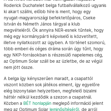
Roderick Duchatelet belga futballvállalkozó ugyanis
ki akart szállni, előbb híre is ment, hogy egy
nyugat-magyarországi befektetőpáros, Cseke
István és Németh János tárgyal a klub
megvételéről. Ők annyira NER-esnek tűntek, hogy
még egy kormánypárti képviselő is közvetített,
illetve nyilatkozott az ügyben. A történet szomorú,
több emberi és céges dráma során úgy tűnt, hogy
egy NKP-forrásokban is részesülő napelemes cég,
az Optimum Solar száll be az üzletbe, de az végül
nem jött össze.
A belga így kényszerűen maradt, a csapattól
viszont közben sok játékos elment, így egyelőre
elég bizonytalan helyzetben, megfelelő bizalmi
háttér nélkül kezdődik a szezon a csapatnál.
Közben a
BÉT honlapján
meglepő információ jelent
meg az Optimum Solar
leminősítéséről
, de arról