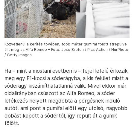
Közvetlenül a kerítés tövében, több méter gumifal fölött átrepülve
állt meg az Alfa Romeo – Fotó: Jose Breton / Pics Action / NurPhoto
/ Getty Images
Ha – mint a mostani esetben is – fejjel lefelé érkezik
meg egy F1-kocsi a sóderágyba, a kis felület miatt a
sóderágy kiszámíthatatlanná válik. Mivel ekkor már
oldalirányban csúszott az Alfa Romeo, a sóder
lefékezés helyett megdobta a pörgésnek induló
autót, ami pont a gumifal előtt egy utolsó, nagyobb
dobást kapott a sódertől, így repült át a gumik
fölött.