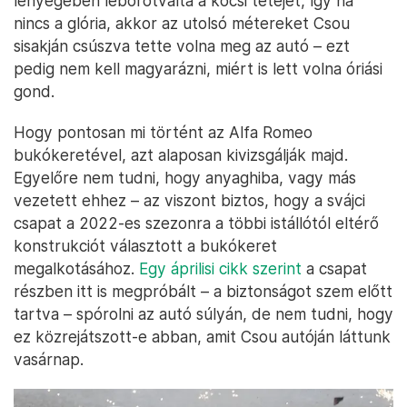
lényegében leborotválta a kocsi tetejét, így ha
nincs a glória, akkor az utolsó métereket Csou
sisakján csúszva tette volna meg az autó – ezt
pedig nem kell magyarázni, miért is lett volna óriási
gond.
Hogy pontosan mi történt az Alfa Romeo
bukókeretével, azt alaposan kivizsgálják majd.
Egyelőre nem tudni, hogy anyaghiba, vagy más
vezetett ehhez – az viszont biztos, hogy a svájci
csapat a 2022-es szezonra a többi istállótól eltérő
konstrukciót választott a bukókeret
megalkotásához.
Egy áprilisi cikk szerint
a csapat
részben itt is megpróbált – a biztonságot szem előtt
tartva – spórolni az autó súlyán, de nem tudni, hogy
ez közrejátszott-e abban, amit Csou autóján láttunk
vasárnap.