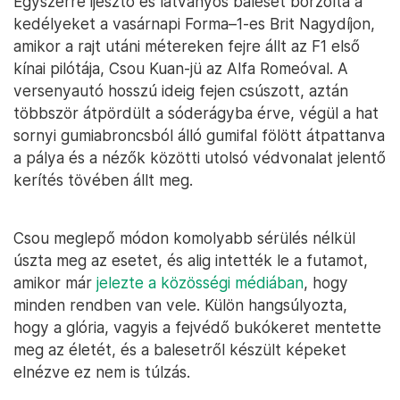
Egyszerre ijesztő és látványos baleset borzolta a
kedélyeket a vasárnapi Forma–1-es Brit Nagydíjon,
amikor a rajt utáni métereken fejre állt az F1 első
kínai pilótája, Csou Kuan-jü az Alfa Romeóval. A
versenyautó hosszú ideig fejen csúszott, aztán
többször átpördült a sóderágyba érve, végül a hat
sornyi gumiabroncsból álló gumifal fölött átpattanva
a pálya és a nézők közötti utolsó védvonalat jelentő
kerítés tövében állt meg.
Csou meglepő módon komolyabb sérülés nélkül
úszta meg az esetet, és alig intették le a futamot,
amikor már
jelezte a közösségi médiában
, hogy
minden rendben van vele. Külön hangsúlyozta,
hogy a glória, vagyis a fejvédő bukókeret mentette
meg az életét, és a balesetről készült képeket
elnézve ez nem is túlzás.