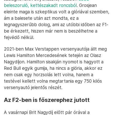
beleszoruló, kettészakadt roncsból
. Grosjean
eleinte maga is szkeptikus volt a glóriával szemben,
ám a balesete után azt mondta, ez a
legnagyszerűbb dolog, ami az utóbbi időben az F1-
be érkezett, hiszen már nem is beszélhetne a
fejvédő nélkül.
2021-ben Max Verstappen versenyautója állt meg
Lewis Hamilton Mercedesének tetején az Olasz
Nagydíjon. Hamilton sisakján nyomot is hagyott a
Red Bull egyik gumija, ha nincs a glória, akkor ez
nem csak egy horzsolás lett volna, hanem a
testével kellett volna megtartania egy 750 kilós
versenyautó jelentős részét.
Az F2-ben is főszerephez jutott
A vasárnapi Brit Nagydíj előtt pár órával a