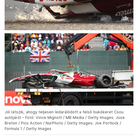
Jól látszik, ahogy teljesen ledarálódott a felső bukókeret Csou
autójáról – Fotó: Vince Mignott / MB Media / Getty Images; Jose
Breton / Pics Action / NurPhoto / Getty Images; Joe Portlock /
Formula 1 / Getty Images