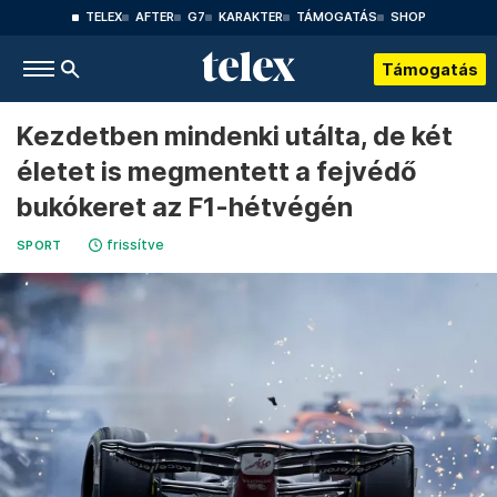
TELEX
AFTER
G7
KARAKTER
TÁMOGATÁS
SHOP
Támogatás
Kezdetben mindenki utálta, de két
életet is megmentett a fejvédő
bukókeret az F1-hétvégén
frissítve
SPORT