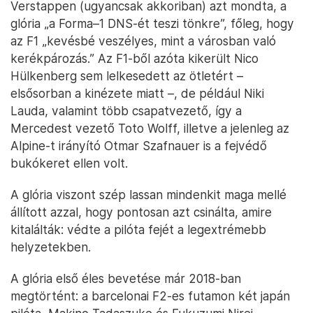
Verstappen (ugyancsak akkoriban) azt mondta, a
glória „a Forma–1 DNS-ét teszi tönkre”, főleg, hogy
az F1 „kevésbé veszélyes, mint a városban való
kerékpározás.” Az F1-ből azóta kikerült Nico
Hülkenberg sem lelkesedett az ötletért –
elsősorban a kinézete miatt –, de például Niki
Lauda, valamint több csapatvezető, így a
Mercedest vezető Toto Wolff, illetve a jelenleg az
Alpine-t irányító Otmar Szafnauer is a fejvédő
bukókeret ellen volt.
A glória viszont szép lassan mindenkit maga mellé
állított azzal, hogy pontosan azt csinálta, amire
kitalálták: védte a pilóta fejét a legextrémebb
helyzetekben.
A glória első éles bevetése már 2018-ban
megtörtént: a barcelonai F2-es futamon két japán