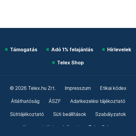
Támogatás
Adó 1% felajánlás
Hírlevelek
Telex Shop
© 2026 Telex.hu Zrt.
Impresszum
Etikai kódex
Átláthatóság
ÁSZF
Adatkezelési tájékoztató
Sütitájékoztató
Süti beállítások
Szabályzatok
Kommentelési szabályzat
Telex Sales