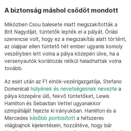
A biztonság máshol csődöt mondott
Miközben Csou balesete miatt megszakították a
Brit Nagydíjat, tüntetők lepték el a pályát. Óriási
szerencse volt, hogy ez a megszakítás alatt történt,
az olajipar ellen tüntető hét ember ugyanis komoly
veszélyben lett volna a pálya közepén ülve, ha a
versenyautók korlátozás nélkül haladhattak volna
tovább.
Az eset után az F1 elnök-vezérigazgatója, Stefano
Domenicali
hülyének és nevetségesnek nevezte
a
pálya közepére ülő, fekvő tüntetőket, Lewis
Hamilton és Sebastian Vettel ugyanakkor
szimpátiáját fejezte ki irányukban. Hamilton és a
Mercedes
később pontosított
a hétszeres
világbajnok kijelentésein, hozzátéve, hogy bár