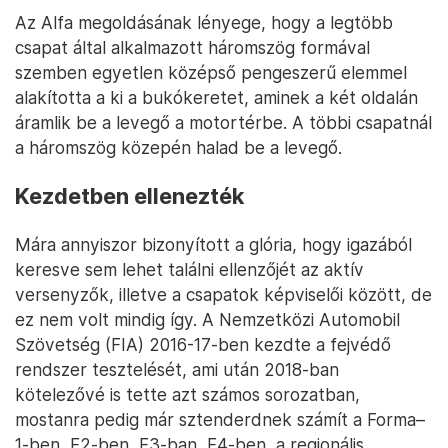
Az Alfa megoldásának lényege, hogy a legtöbb
csapat által alkalmazott háromszög formával
szemben egyetlen középső pengeszerű elemmel
alakította a ki a bukókeretet, aminek a két oldalán
áramlik be a levegő a motortérbe. A többi csapatnál
a háromszög közepén halad be a levegő.
Kezdetben ellenezték
Mára annyiszor bizonyított a glória, hogy igazából
keresve sem lehet találni ellenzőjét az aktív
versenyzők, illetve a csapatok képviselői között, de
ez nem volt mindig így. A Nemzetközi Automobil
Szövetség (FIA) 2016-17-ben kezdte a fejvédő
rendszer tesztelését, ami után 2018-ban
kötelezővé is tette azt számos sorozatban,
mostanra pedig már sztenderdnek számít a Forma–
1-ben, F2-ben, F3-ban, F4-ben, a regionális