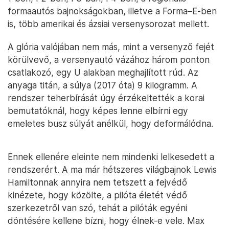
formaautós bajnokságokban, illetve a Forma–E-ben
is, több amerikai és ázsiai versenysorozat mellett.
A glória valójában nem más, mint a versenyző fejét
körülvevő, a versenyautó vázához három ponton
csatlakozó, egy U alakban meghajlított rúd. Az
anyaga titán, a súlya (2017 óta) 9 kilogramm. A
rendszer teherbírását úgy érzékeltették a korai
bemutatóknál, hogy képes lenne elbírni egy
emeletes busz súlyát anélkül, hogy deformálódna.
Ennek ellenére eleinte nem mindenki lelkesedett a
rendszerért. A ma már hétszeres világbajnok Lewis
Hamiltonnak annyira nem tetszett a fejvédő
kinézete, hogy közölte, a pilóta életét védő
szerkezetről van szó, tehát a pilóták egyéni
döntésére kellene bízni, hogy élnek-e vele. Max