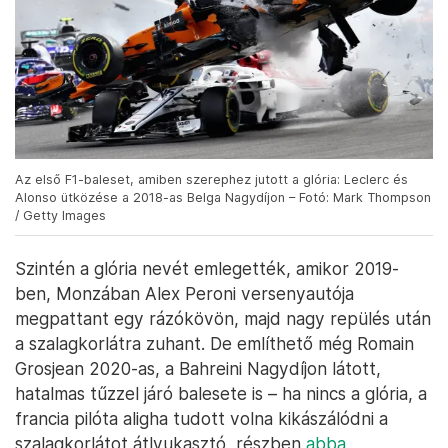
Az első F1-baleset, amiben szerephez jutott a glória: Leclerc és
Alonso ütközése a 2018-as Belga Nagydíjon – Fotó: Mark Thompson
/ Getty Images
Szintén a glória nevét emlegették, amikor 2019-
ben, Monzában Alex Peroni versenyautója
megpattant egy rázókövön, majd nagy repülés után
a szalagkorlátra zuhant. De említhető még Romain
Grosjean 2020-as, a Bahreini Nagydíjon látott,
hatalmas tűzzel járó balesete is – ha nincs a glória, a
francia pilóta aligha tudott volna kikászálódni a
szalagkorlátot átlyukasztó, részben
abba