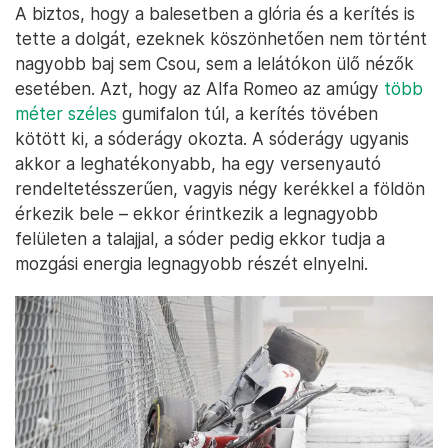
A biztos, hogy a balesetben a glória és a kerítés is
tette a dolgát, ezeknek köszönhetően nem történt
nagyobb baj sem Csou, sem a lelátókon ülő nézők
esetében. Azt, hogy az Alfa Romeo az amúgy
több
méter széles
gumifalon túl, a kerítés tövében
kötött ki, a sóderágy okozta. A sóderágy ugyanis
akkor a leghatékonyabb, ha egy versenyautó
rendeltetésszerűen, vagyis négy kerékkel a földön
érkezik bele – ekkor érintkezik a legnagyobb
felületen a talajjal, a sóder pedig ekkor tudja a
mozgási energia legnagyobb részét elnyelni.