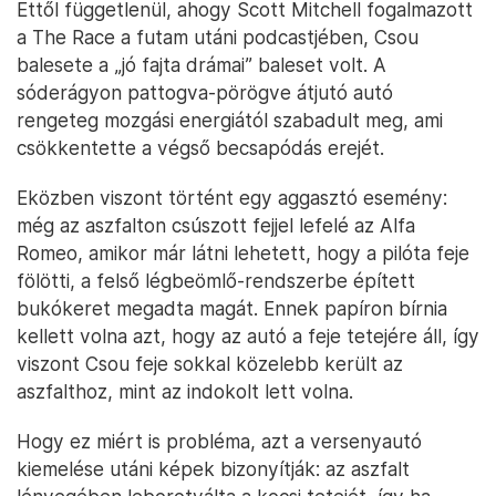
Ettől függetlenül, ahogy Scott Mitchell fogalmazott
a The Race a futam utáni podcastjében, Csou
balesete a „jó fajta drámai” baleset volt. A
sóderágyon pattogva-pörögve átjutó autó
rengeteg mozgási energiától szabadult meg, ami
csökkentette a végső becsapódás erejét.
Eközben viszont történt egy aggasztó esemény:
még az aszfalton csúszott fejjel lefelé az Alfa
Romeo, amikor már látni lehetett, hogy a pilóta feje
fölötti, a felső légbeömlő-rendszerbe épített
bukókeret megadta magát. Ennek papíron bírnia
kellett volna azt, hogy az autó a feje tetejére áll, így
viszont Csou feje sokkal közelebb került az
aszfalthoz, mint az indokolt lett volna.
Hogy ez miért is probléma, azt a versenyautó
kiemelése utáni képek bizonyítják: az aszfalt