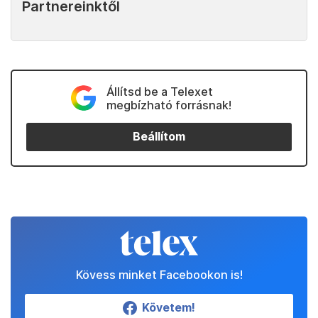
Partnereinktől
Állítsd be a Telexet
megbízható forrásnak!
Beállítom
Kövess minket Facebookon is!
Követem!