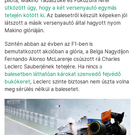
pilóta, Makino Tadaszuke és Fukuzumi Nirei
ütközött úgy, hogy a két versenyautó egymás
tetején kötött ki
. Az balesetről készült képeken jól
látszott a másik versenyautó által hagyott nyom
Makino glóriáján.
Szintén abban az évben az F1-ben is
bemutatkozott akcióban a glória, a Belga Nagydíjon
Fernando Alonso McLarenje csúszott rá Charles
Leclerc Sauberjének tetejére. Ha nincs
a
balesetben láthatóan károkat szenvedő fejvédő
bukókeret
, Leclerc szinte biztosan nem úszta volna
meg sérülés nélkül a balesetet.