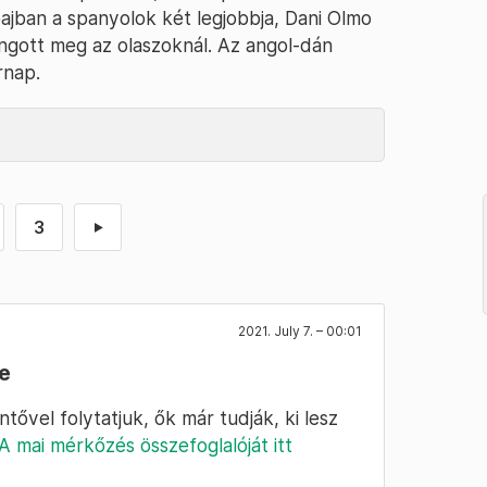
ajban a spanyolok két legjobbja, Dani Olmo
ingott meg az olaszoknál. Az angol-dán
rnap.
3
►
2021. July 7. – 00:01
e
ővel folytatjuk, ők már tudják, ki lesz
A mai mérkőzés összefoglalóját itt