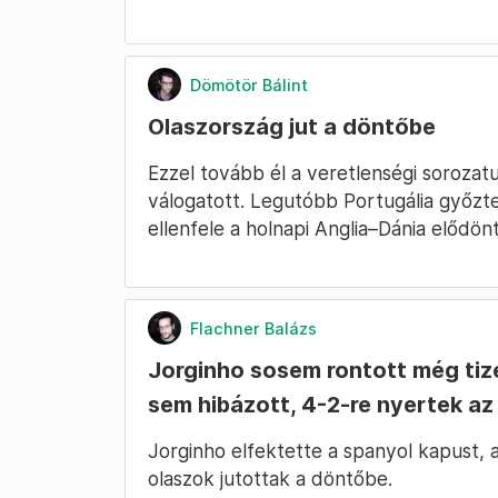
Dömötör Bálint
Olaszország jut a döntőbe
Ezzel tovább él a veretlenségi sorozat
válogatott. Legutóbb Portugália győzt
ellenfele a holnapi Anglia–Dánia elődö
Flachner Balázs
Jorginho sosem rontott még tiz
sem hibázott, 4-2-re nyertek az
Jorginho elfektette a spanyol kapust, a
olaszok jutottak a döntőbe.