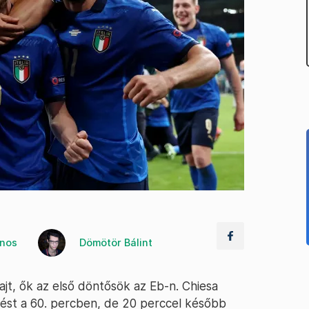
ános
Dömötör Bálint
jt, ők az első döntősök az Eb-n. Chiesa
tést a 60. percben, de 20 perccel később