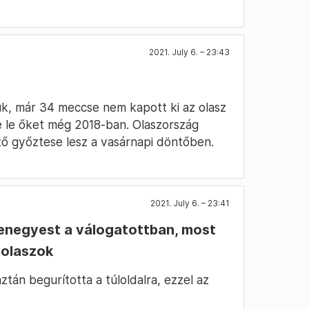
2021. July 6. – 23:43
uk, már 34 meccse nem kapott ki az olasz
e le őket még 2018-ban. Olaszország
ntő győztese lesz a vasárnapi döntőben.
2021. July 6. – 23:41
enegyest a válogatottban, most
 olaszok
ztán begurította a túloldalra, ezzel az