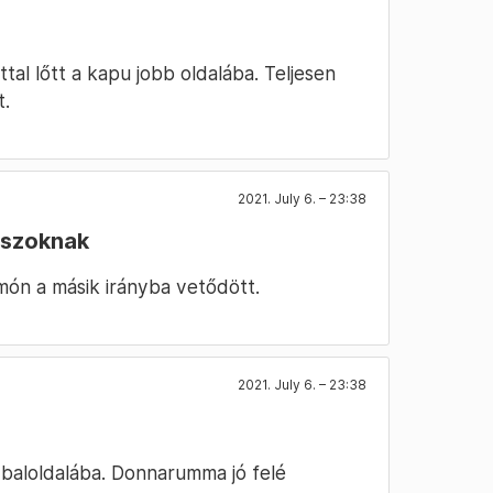
al lőtt a kapu jobb oldalába. Teljesen
t.
2021. July 6. – 23:38
aszoknak
món a másik irányba vetődött.
2021. July 6. – 23:38
baloldalába. Donnarumma jó felé