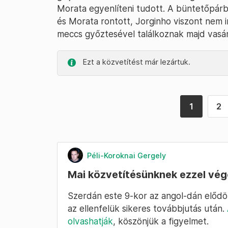
Morata egyenlíteni tudott. A büntetőpárb
és Morata rontott, Jorginho viszont nem 
meccs győztesével találkoznak majd vasá
Ezt a közvetítést már lezártuk.
1
2
Péli-Koroknai Gergely
Mai közvetítésünknek ezzel vég
Szerdán este 9-kor az angol-dán elődönt
az ellenfelük sikeres továbbjutás után.
olvashatják
, köszönjük a figyelmet.