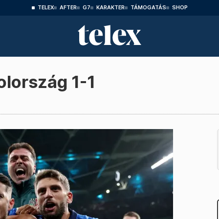
TELEX
AFTER
G7
KARAKTER
TÁMOGATÁS
SHOP
lország 1-1