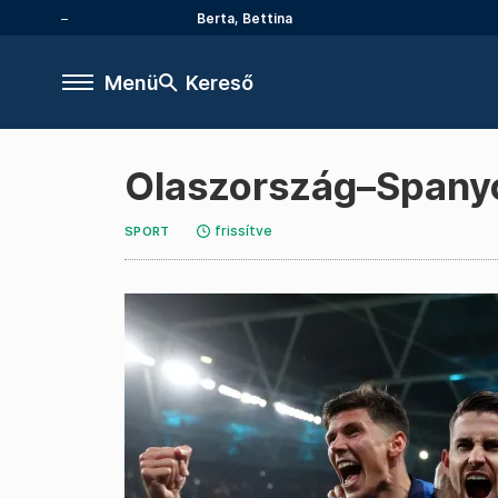
Berta, Bettina
Menü
Kereső
Olaszország–Spanyo
frissítve
SPORT