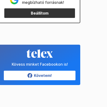
megbízható forrásnak!
Beállítom
Kövess minket Facebookon is!
Követem!