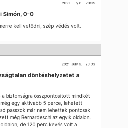
2021. July 6. – 23:35
i Simón, 0-0
erre kell vetődni, szép védés volt.
2021. July 6. – 23:33
zságtalan döntéshelyzetet a
 a biztonságra összpontosított mindkét
t még egy aktívabb 5 perce, lehetett
olsó passzok már nem lehettek pontosak
kezett még Bernardeschi az egyik oldalon,
 oldalon, de 120 perc kevés volt a