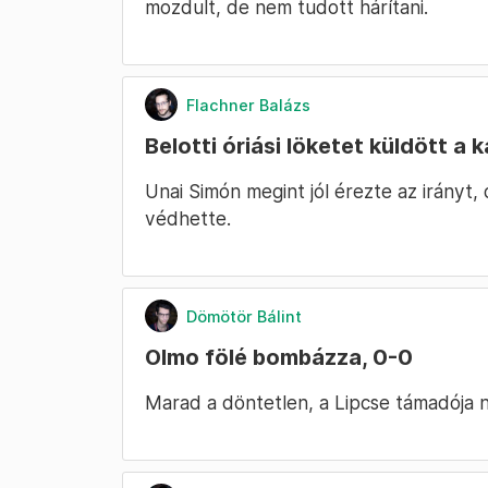
mozdult, de nem tudott hárítani.
Flachner Balázs
Belotti óriási löketet küldött a
Unai Simón megint jól érezte az irányt,
védhette.
Dömötör Bálint
Olmo fölé bombázza, 0-0
Marad a döntetlen, a Lipcse támadója n