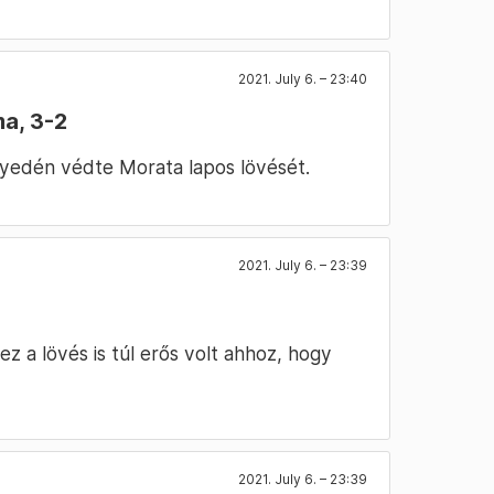
2021. July 6. – 23:40
a, 3-2
nyedén védte Morata lapos lövését.
2021. July 6. – 23:39
ez a lövés is túl erős volt ahhoz, hogy
2021. July 6. – 23:39