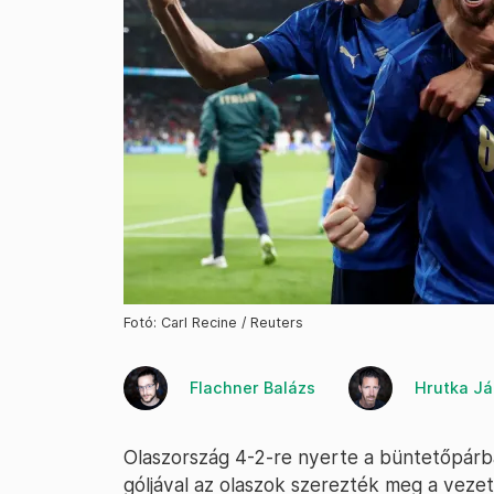
Fotó: Carl Recine / Reuters
Flachner Balázs
Hrutka J
Olaszország 4-2-re nyerte a büntetőpárba
góljával az olaszok szerezték meg a veze