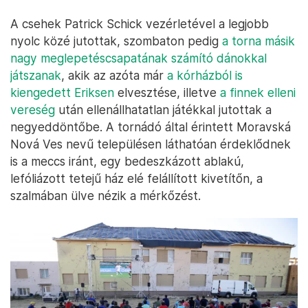
A csehek Patrick Schick vezérletével a legjobb
nyolc közé jutottak, szombaton pedig
a torna másik
nagy meglepetéscsapatának számító dánokkal
játszanak
, akik az azóta már
a kórházból is
kiengedett Eriksen
elvesztése, illetve
a finnek elleni
vereség
után ellenállhatatlan játékkal jutottak a
negyeddöntőbe. A tornádó által érintett Moravská
Nová Ves nevű településen láthatóan érdeklődnek
is a meccs iránt, egy bedeszkázott ablakú,
lefóliázott tetejű ház elé felállított kivetítőn, a
szalmában ülve nézik a mérkőzést.