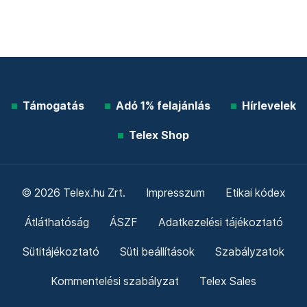
Támogatás
Adó 1% felajánlás
Hírlevelek
Telex Shop
© 2026 Telex.hu Zrt.
Impresszum
Etikai kódex
Átláthatóság
ÁSZF
Adatkezelési tájékoztató
Sütitájékoztató
Süti beállítások
Szabályzatok
Kommentelési szabályzat
Telex Sales