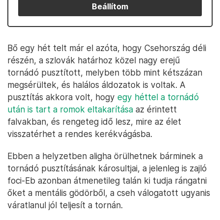
Beállítom
Bő egy hét telt már el azóta, hogy Csehország déli
részén, a szlovák határhoz közel nagy erejű
tornádó pusztított, melyben több mint kétszázan
megsérültek, és halálos áldozatok is voltak. A
pusztítás akkora volt, hogy
egy héttel a tornádó
után is tart a romok eltakarítása
az érintett
falvakban, és rengeteg idő lesz, mire az élet
visszatérhet a rendes kerékvágásba.
Ebben a helyzetben aligha örülhetnek bárminek a
tornádó pusztításának károsultjai, a jelenleg is zajló
foci-Eb azonban átmenetileg talán ki tudja rángatni
őket a mentális gödörből, a cseh válogatott ugyanis
váratlanul jól teljesít a tornán.