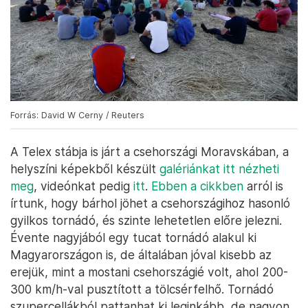
Forrás: David W Cerny / Reuters
A Telex stábja is járt a csehországi Moravskában, a
helyszíni képekből készült
galériánkat itt nézheti
meg
, videónkat pedig
itt
.
Ebben a cikkben
arról is
írtunk, hogy bárhol jöhet a csehországihoz hasonló
gyilkos tornádó, és szinte lehetetlen előre jelezni.
Évente nagyjából egy tucat tornádó alakul ki
Magyarországon is, de általában jóval kisebb az
erejük, mint a mostani csehországié volt, ahol 200-
300 km/h-val pusztított a tölcsérfelhő. Tornádó
szupercellákból pattanhat ki leginkább, de nagyon