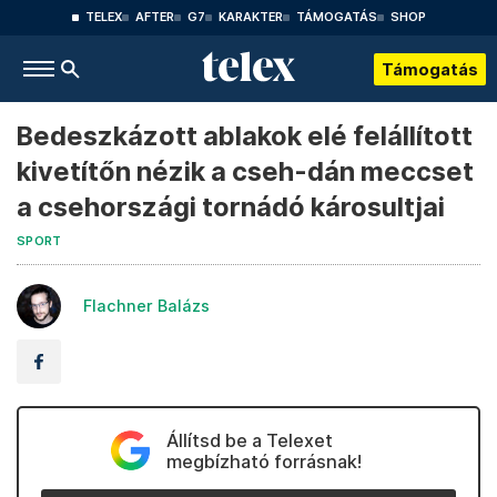
TELEX
AFTER
G7
KARAKTER
TÁMOGATÁS
SHOP
Támogatás
Bedeszkázott ablakok elé felállított
kivetítőn nézik a cseh-dán meccset
a csehországi tornádó károsultjai
SPORT
Flachner Balázs
Állítsd be a Telexet
megbízható forrásnak!