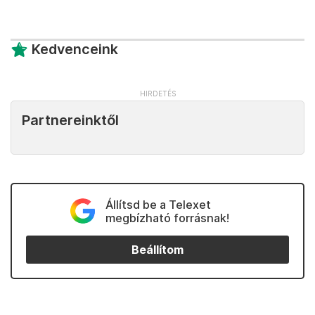
Kedvenceink
Partnereinktől
Állítsd be a Telexet
megbízható forrásnak!
Beállítom