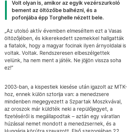
Volt olyan is, amikor az egyik vezérszurkoló
bement az öltözőbe balhézni, és a
pofonjába épp Torghelle nézett bele.
„Az utolsó aktív évemben elmeséltem ezt a Vasas
öltözőjében, és kikerekedett szemekkel hallgatták
a fiatalok, hogy a magyar focinak ilyen árnyoldalai is
voltak. Voltak. Rendszeresen elbeszélgettek
velünk, ha nem ment a játék. Ne jöjjön vissza soha
ez!”
2003-ban, a kispestiek kiesése után igazolt az MTK-
hoz, ennek külön sztorija van: a menedzsere
mindenben megegyezett a Szpartak Moszkvával,
az oroszok már küldték neki a repülőjegyet, a
fizetéséről is megállapodtak – aztán egy váratlan
húzással nemet mondott a menedzsernek, és a
Hungária körútra szavazott. Első szezonjában 22