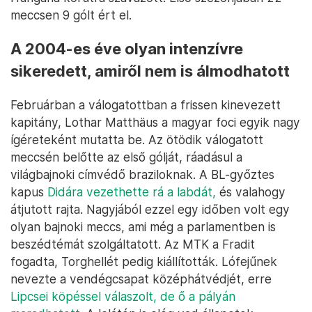
meccsen 9 gólt ért el.
A 2004-es éve olyan intenzívre
sikeredett, amiről nem is álmodhatott
Februárban a válogatottban a frissen kinevezett
kapitány, Lothar Matthäus a magyar foci egyik nagy
ígéreteként mutatta be. Az ötödik válogatott
meccsén belőtte az első gólját, ráadásul a
világbajnoki címvédő braziloknak. A BL-győztes
kapus
Didára vezethette rá a labdát,
és valahogy
átjutott rajta. Nagyjából ezzel egy időben volt egy
olyan bajnoki meccs, ami még a parlamentben is
beszédtémát szolgáltatott. Az MTK a Fradit
fogadta, Torghellét pedig kiállították. Lófejűnek
nevezte a vendégcsapat középhátvédjét, erre
Lipcsei köpéssel válaszolt, de ő a pályán