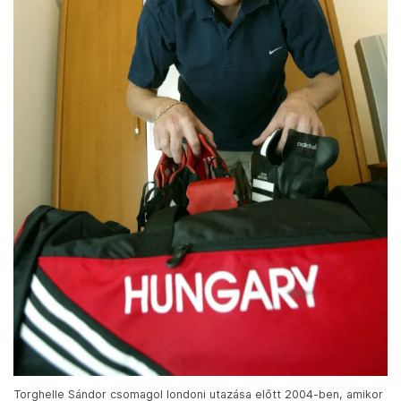
Torghelle Sándor csomagol londoni utazása előtt 2004-ben, amikor