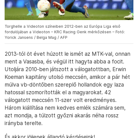
Torghelle a Videoton színeiben 2012-ben az Európa Liga első
fordulójában a Videoton – KRC Racing Genk mérkőzésen – Fotó:
Yorick Jansens / Belga Mag / AFP
2013-tól öt évet húzott le ismét az MTK-val, onnan
ment a Vasasba, és végül itt hagyta abba a focit.
Utoljára 2010-ben játszott a válogatottban, Erwin
Koeman kapitány utolsó meccsén, amikor a pár hét
múlva vb-döntőben szereplő hollandok egy laza
hatossal szomorították el a magyarokat. 42
válogatott meccsén 11-szer volt eredményes.
Három kiállítása nem kedves emlék számára sem,
azt mondja, a túlzott győzni akarás néha rossz
irányba terelte.
És akkor jöjjenek állandó kérdéseink!