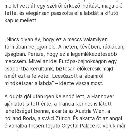
mellel vett át egy szélről érkező indítást, maga elé
tette, és elegánsan passzolta el a labdát a kifutó
kapus mellett.
„Nincs olyan év, hogy ez a meccs valamilyen
formában ne jöjjön elő. A neten, tévében, rádióban,
újságban. Persze, hogy ez a legemlékezetesebb
meccsem. Mivel az idei Európa-bajnokságon egy
csoportba kerültünk, biztosan előkeresik majd
ismét ezt a felvétel. Lecsúszott a lábamról
mindkétszer a labda” – idézte vissza most.
A dupla gól után igen kelendő lett, a Hannover
ajánlatot is tett érte, a francia Rennes is látott
lehetőséget benne, akarta az Austria Wien, a
holland Roda, a svájci Zürich. És akarta őt az angol
élvonalba frissen feljutó Crystal Palace is. Velük már