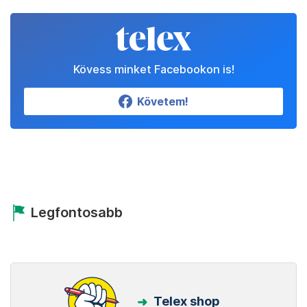
Kövess minket Facebookon is!
Követem!
Legfontosabb
Telex shop