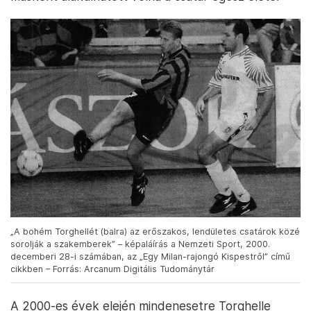
„A bohém Torghellét (balra) az erőszakos, lendületes csatárok közé
sorolják a szakemberek” – képaláírás a Nemzeti Sport, 2000.
decemberi 28-i számában, az „Egy Milan-rajongó Kispestről” című
cikkben – Forrás: Arcanum Digitális Tudománytár
A 2000-es évek elején mindenesetre Torghelle