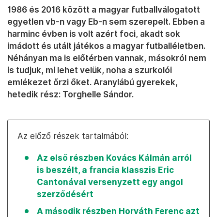
1986 és 2016 között a magyar futballválogatott
egyetlen vb-n vagy Eb-n sem szerepelt. Ebben a
harminc évben is volt azért foci, akadt sok
imádott és utált játékos a magyar futballéletben.
Néhányan ma is előtérben vannak, másokról nem
is tudjuk, mi lehet velük, noha a szurkolói
emlékezet őrzi őket. Aranylábú gyerekek,
hetedik rész: Torghelle Sándor.
Az előző részek tartalmából:
Az első részben Kovács Kálmán arról
is beszélt, a francia klasszis Eric
Cantonával versenyzett egy angol
szerződésért
A második részben Horváth Ferenc azt