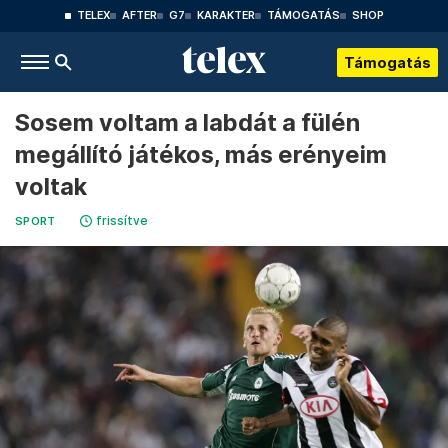
TELEX
AFTER
G7
KARAKTER
TÁMOGATÁS
SHOP
Támogatás
Sosem voltam a labdát a fülén
megállító játékos, más erényeim
voltak
frissítve
SPORT