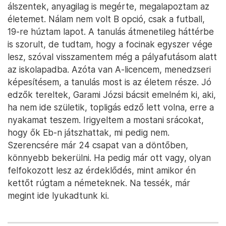
álszentek, anyagilag is megérte, megalapoztam az
életemet. Nálam nem volt B opció, csak a futball,
19-re húztam lapot. A tanulás átmenetileg háttérbe
is szorult, de tudtam, hogy a focinak egyszer vége
lesz, szóval visszamentem még a pályafutásom alatt
az iskolapadba. Azóta van A-licencem, menedzseri
képesítésem, a tanulás most is az életem része. Jó
edzők tereltek, Garami Józsi bácsit emelném ki, aki,
ha nem ide születik, topligás edző lett volna, erre a
nyakamat teszem. Irigyeltem a mostani srácokat,
hogy ők Eb-n játszhattak, mi pedig nem.
Szerencsére már 24 csapat van a döntőben,
könnyebb bekerülni. Ha pedig már ott vagy, olyan
felfokozott lesz az érdeklődés, mint amikor én
kettőt rúgtam a németeknek. Na tessék, már
megint ide lyukadtunk ki.