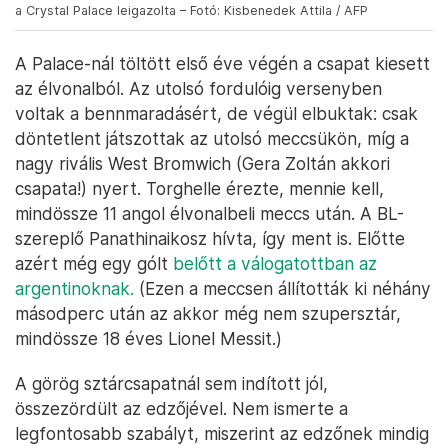
a Crystal Palace leigazolta – Fotó: Kisbenedek Attila / AFP
A Palace-nál töltött első éve végén a csapat kiesett
az élvonalból. Az utolsó fordulóig versenyben
voltak a bennmaradásért, de végül elbuktak: csak
döntetlent játszottak az utolsó meccsükön, míg a
nagy rivális West Bromwich (Gera Zoltán akkori
csapata!) nyert. Torghelle érezte, mennie kell,
mindössze 11 angol élvonalbeli meccs után. A BL-
szereplő Panathinaikosz hívta, így ment is. Előtte
azért még egy gólt
belőtt a válogatottban az
argentinoknak.
(Ezen a meccsen állították ki néhány
másodperc után az akkor még nem szupersztár,
mindössze 18 éves Lionel Messit.)
A görög sztárcsapatnál sem indított jól,
összezördült az edzőjével. Nem ismerte a
legfontosabb szabályt, miszerint az edzőnek mindig