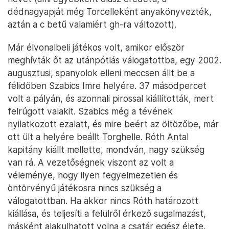
dédnagyapját még Torcelleként anyakönyvezték,
aztán a c betű valamiért gh-ra változott).
Már élvonalbeli játékos volt, amikor először
meghívták őt az utánpótlás válogatottba, egy 2002.
augusztusi, spanyolok elleni meccsen állt be a
félidőben Szabics Imre helyére. 37 másodpercet
volt a pályán, és azonnali pirossal kiállították, mert
felrúgott valakit. Szabics még a tévének
nyilatkozott ezalatt, és mire beért az öltözőbe, már
ott ült a helyére beállt Torghelle. Róth Antal
kapitány kiállt mellette, mondván, nagy szükség
van rá. A vezetőségnek viszont az volt a
véleménye, hogy ilyen fegyelmezetlen és
öntörvényű játékosra nincs szükség a
válogatottban. Ha akkor nincs Róth határozott
kiállása, és teljesíti a felülről érkező sugalmazást,
másként alakulhatott volna a csatár egész élete.