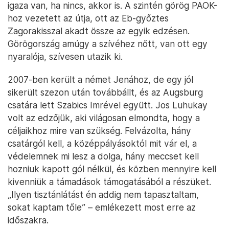
igaza van, ha nincs, akkor is. A szintén görög PAOK-
hoz vezetett az útja, ott az Eb-győztes
Zagorakisszal akadt össze az egyik edzésen.
Görögország amúgy a szívéhez nőtt, van ott egy
nyaralója, szívesen utazik ki.
2007-ben került a német Jenához, de egy jól
sikerült szezon után továbbállt, és az Augsburg
csatára lett Szabics Imrével együtt. Jos Luhukay
volt az edzőjük, aki világosan elmondta, hogy a
céljaikhoz mire van szükség. Felvázolta, hány
csatárgól kell, a középpályásoktól mit vár el, a
védelemnek mi lesz a dolga, hány meccset kell
hozniuk kapott gól nélkül, és közben mennyire kell
kivenniük a támadások támogatásából a részüket.
„Ilyen tisztánlátást én addig nem tapasztaltam,
sokat kaptam tőle” – emlékezett most erre az
időszakra.