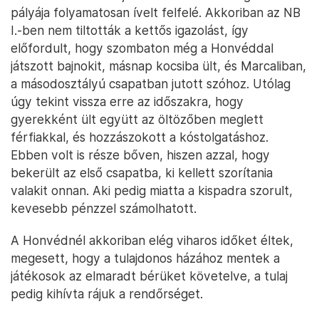
pályája folyamatosan ívelt felfelé. Akkoriban az NB
I.-ben nem tiltották a kettős igazolást, így
előfordult, hogy szombaton még a Honvéddal
játszott bajnokit, másnap kocsiba ült, és Marcaliban,
a másodosztályú csapatban jutott szóhoz. Utólag
úgy tekint vissza erre az időszakra, hogy
gyerekként ült együtt az öltözőben meglett
férfiakkal, és hozzászokott a kóstolgatáshoz.
Ebben volt is része bőven, hiszen azzal, hogy
bekerült az első csapatba, ki kellett szorítania
valakit onnan. Aki pedig miatta a kispadra szorult,
kevesebb pénzzel számolhatott.
A Honvédnél akkoriban elég viharos időket éltek,
megesett, hogy a tulajdonos házához mentek a
játékosok az elmaradt bérüket követelve, a tulaj
pedig kihívta rájuk a rendőrséget.