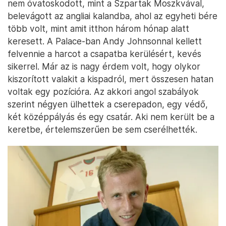
nem óvatoskodott, mint a Szpartak Moszkvával,
belevágott az angliai kalandba, ahol az egyheti bére
több volt, mint amit itthon három hónap alatt
keresett. A Palace-ban Andy Johnsonnal kellett
felvennie a harcot a csapatba kerülésért, kevés
sikerrel. Már az is nagy érdem volt, hogy olykor
kiszorított valakit a kispadról, mert összesen hatan
voltak egy pozícióra. Az akkori angol szabályok
szerint négyen ülhettek a cserepadon, egy védő,
két középpályás és egy csatár. Aki nem került be a
keretbe, értelemszerűen be sem cserélhették.