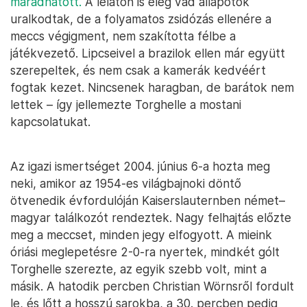
maradhatott.
A lelátón is elég vad állapotok
uralkodtak, de a folyamatos zsidózás ellenére a
meccs végigment, nem szakította félbe a
játékvezető. Lipcseivel a brazilok ellen már együtt
szerepeltek, és nem csak a kamerák kedvéért
fogtak kezet. Nincsenek haragban, de barátok nem
lettek – így jellemezte Torghelle a mostani
kapcsolatukat.
Az igazi ismertséget 2004. június 6-a hozta meg
neki, amikor az 1954-es világbajnoki döntő
ötvenedik évfordulóján Kaiserslauternben német–
magyar találkozót rendeztek. Nagy felhajtás előzte
meg a meccset, minden jegy elfogyott. A mieink
óriási meglepetésre 2-0-ra nyertek, mindkét gólt
Torghelle szerezte, az egyik szebb volt, mint a
másik. A hatodik percben Christian Wörnsről fordult
le, és lőtt a hosszú sarokba, a 30. percben pedig