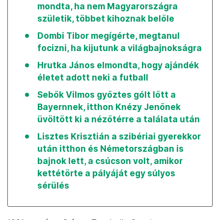
mondta, ha nem Magyarországra
születik, többet kihoznak belőle
Dombi Tibor megígérte, megtanul
focizni, ha kijutunk a világbajnokságra
Hrutka János elmondta, hogy ajándék
életet adott neki a futball
Sebők Vilmos győztes gólt lőtt a
Bayernnek, itthon Knézy Jenőnek
üvöltött ki a nézőtérre a találata után
Lisztes Krisztián a szibériai gyerekkor
után itthon és Németországban is
bajnok lett, a csúcson volt, amikor
kettétörte a pályáját egy súlyos
sérülés