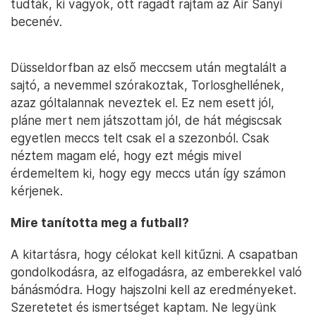
tudták, ki vagyok, ott ragadt rajtam az Air Sanyi
becenév.
Düsseldorfban az első meccsem után megtalált a
sajtó, a nevemmel szórakoztak, Torlosghellének,
azaz góltalannak neveztek el. Ez nem esett jól,
pláne mert nem játszottam jól, de hát mégiscsak
egyetlen meccs telt csak el a szezonból. Csak
néztem magam elé, hogy ezt mégis mivel
érdemeltem ki, hogy egy meccs után így számon
kérjenek.
Mire tanította meg a futball?
A kitartásra, hogy célokat kell kitűzni. A csapatban
gondolkodásra, az elfogadásra, az emberekkel való
bánásmódra. Hogy hajszolni kell az eredményeket.
Szeretetet és ismertséget kaptam. Ne legyünk