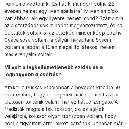
nem emelkedtem ki. És hát ki mondott volna 22
évesen nemet egy ilyen ajánlatra? Milyen ambíció
van abban, aki egy ilyenre nemet mond? Számomra
az a szerződés sok mindent megváltoztatott, és ha
buktatók voltak is, az összkép mindenképp pozitív.
Gyáva sose voltam, a pályán haraptam. Sosem
voltam a labdát a fülén megállító játékos, nekem
más erényeim voltak.
Mi volt a legkellemetlenebb szidás és a
legnagyobb dicsőítés?
Amikor a Puskás Stadionban a nevedet kiabálja 50
ezer ember, hogy cseréljenek már be, mert akkor
biztosan történik valami, hát az hátborzongató. A
fradisták megtaláltak sokszor, de ez a játék
velejárója, sokszor olyan transzban voltam, hogy
nem is figyeltem arra, miket kiabáltak. Jenában már