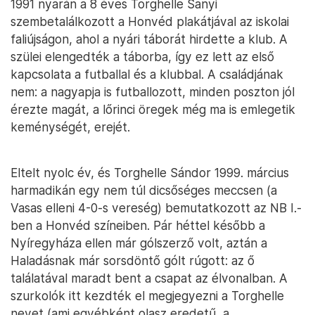
1991 nyarán a 8 éves Torghelle Sanyi
szembetalálkozott a Honvéd plakátjával az iskolai
faliújságon, ahol a nyári táborát hirdette a klub. A
szülei elengedték a táborba, így ez lett az első
kapcsolata a futballal és a klubbal. A családjának
nem: a nagyapja is futballozott, minden poszton jól
érezte magát, a lőrinci öregek még ma is emlegetik
keménységét, erejét.
Eltelt nyolc év, és Torghelle Sándor 1999. március
harmadikán egy nem túl dicsőséges meccsen (a
Vasas elleni 4-0-s vereség) bemutatkozott az NB I.-
ben a Honvéd színeiben. Pár héttel később a
Nyíregyháza ellen már gólszerző volt, aztán a
Haladásnak már sorsdöntő gólt rúgott: az ő
találatával maradt bent a csapat az élvonalban. A
szurkolók itt kezdték el megjegyezni a Torghelle
nevet (ami egyébként olasz eredetű, a