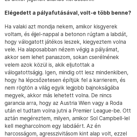
Elégedett a pályafutásával, volt-e több benne?
Ha valaki azt mondja nekem, amikor kisgyerek
voltam, és éjjel-nappal a betonon rúgtam a labdát,
hogy válogatott játékos leszek, kiegyeztem volna
vele. Ha alaposabban nézem végig a pályámat,
akkor sem lehet panaszom, sokan cserélnének
velem azok közül is, akik eljutottak a
válogatottságig. Igen, mindig ott lesz mindenkiben,
hogy ha lépcsőzetesen építjük fel a karrierem, és
nem rögtön a világ egyik legjobb bajnokságába
megyek, akkor más lehetett volna. De nincs
garancia arra, hogy az Austria Wien vagy a Roda
után el tudtam volna jutni a Premier League-be. Ott
aztán megéreztem, milyen, amikor Sol Campbell-lel
kell megharcolnom egy labdáért. Az én
harcosságom, agresszivitásom kint alap volt, ezzel