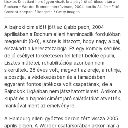
Lisztes Krisztiánt hordágyon viszik le a pályáról sérülése után a
Bochum – Werder Bremen mérkőzésen, 2004. április 24-én – Fotó:
Christof Koepsel / Bongarts / Getty Images
A bajnoki cím előtt jött az újabb pech, 2004
áprilisában a Bochum elleni harmincadik fordulóban
megsérült (0-0), elsőre is látszott, hogy nagy a baj,
elszakadt a keresztszalagja. Ez egy komoly sérülés,
de jó eséllyel tökéletesen fel lehet belőle épülni,
Lisztes műtétei, rehabilitációja azonban nem
sikerültek. 28 éves volt, megvolt az ereje, a rutinja,
a posztja, a védekezésben és a támadásban
egyaránt fontos játékosa volt csapatának, de a
Bajnokok Ligájában nem játszhatott ismét. Amikor a
kupát és a bajnoki címért járó salátástálat átvették,
mankóval ment az emelvényre.
A Hamburg elleni győztes derbin tért vissza 2005.
április elején. A Werder csatársorában akkor már a