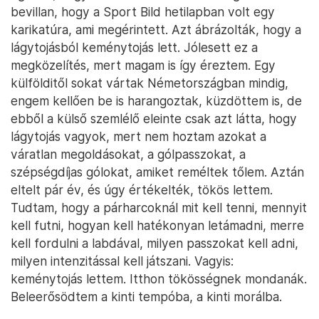
bevillan, hogy a Sport Bild hetilapban volt egy
karikatúra, ami megérintett. Azt ábrázolták, hogy a
lágytojásból keménytojás lett. Jólesett ez a
megközelítés, mert magam is így éreztem. Egy
külfölditől sokat vártak Németországban mindig,
engem kellően be is harangoztak, küzdöttem is, de
ebből a külső szemlélő eleinte csak azt látta, hogy
lágytojás vagyok, mert nem hoztam azokat a
váratlan megoldásokat, a gólpasszokat, a
szépségdíjas gólokat, amiket reméltek tőlem. Aztán
eltelt pár év, és úgy értékelték, tökös lettem.
Tudtam, hogy a párharcoknál mit kell tenni, mennyit
kell futni, hogyan kell hatékonyan letámadni, merre
kell fordulni a labdával, milyen passzokat kell adni,
milyen intenzitással kell játszani. Vagyis:
keménytojás lettem. Itthon tökösségnek mondanák.
Beleerősödtem a kinti tempóba, a kinti morálba.