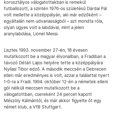
korosztályos válogatottakban is remekül
futballozott, a szintén 1976-os születésű Dárdai Pál
volt mellette a középpályán, aki már edzőként –
egyáltalán nem udvariasságból – azt mondta róla,
olyan ügyes volt a labdával, mint a jelen
aranylabdása, Lionel Messi.
Lisztes 1993. november 27-én, 18 évesen
mutatkozott be a magyar élvonalban, a Fradiban a
távozó Détári Lajos helyére tette a középpályára
Nyilasi Tibor edző. A második meccsén a Debrecen
ellen már eredményes is volt, azzal a találattal nyert
1-0-ra a Fradi. 1994. október 12-én a németek elleni
gól nélküli meccsen mutatkozott be a
válogatottban, csereként 24 percet kapott
Mészöly Kálmántól, és már akkor figyelte őt egy
német klub, a VfB Stuttgart.