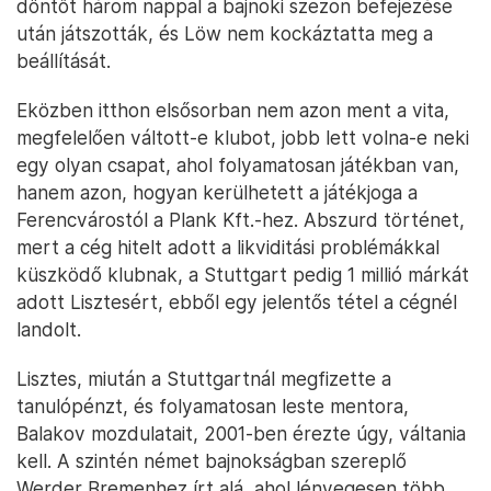
döntőt három nappal a bajnoki szezon befejezése
után játszották, és Löw nem kockáztatta meg a
beállítását.
Eközben itthon elsősorban nem azon ment a vita,
megfelelően váltott-e klubot, jobb lett volna-e neki
egy olyan csapat, ahol folyamatosan játékban van,
hanem azon, hogyan kerülhetett a játékjoga a
Ferencvárostól a Plank Kft.-hez. Abszurd történet,
mert a cég hitelt adott a likviditási problémákkal
küszködő klubnak, a Stuttgart pedig 1 millió márkát
adott Lisztesért, ebből egy jelentős tétel a cégnél
landolt.
Lisztes, miután a Stuttgartnál megfizette a
tanulópénzt, és folyamatosan leste mentora,
Balakov mozdulatait, 2001-ben érezte úgy, váltania
kell. A szintén német bajnokságban szereplő
Werder Bremenhez írt alá, ahol lényegesen több