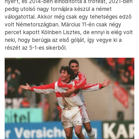
nyert, és 2014-ben elhódította a trófeát, 2021-ben
pedig utolsó nagy tornájára készül a német
válogatottal. Akkor még csak egy tehetséges edző
volt Németországban. Március 11-én csak négy
percet kapott Kölnben Lisztes, de ennyi is elég volt
neki, hogy berúgja az első gólját, így vegye ki a
részét az 5-1-es sikerből.