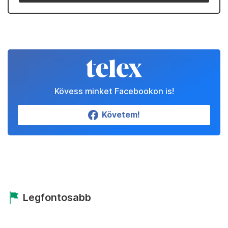
Kövess minket Facebookon is!
Követem!
Legfontosabb