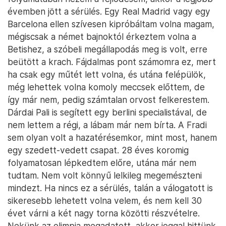
évemben jött a sérülés. Egy Real Madrid vagy egy
Barcelona ellen szívesen kipróbáltam volna magam,
mégiscsak a német bajnoktól érkeztem volna a
Betishez, a szóbeli megállapodás meg is volt, erre
beütött a krach. Fájdalmas pont számomra ez, mert
ha csak egy műtét lett volna, és utána felépülök,
még lehettek volna komoly meccsek előttem, de
így már nem, pedig számtalan orvost felkerestem.
Dárdai Pali is segített egy berlini specialistával, de
nem lettem a régi, a lábam már nem bírta. A Fradi
sem olyan volt a hazatérésemkor, mint most, hanem
egy szedett-vedett csapat. 28 éves koromig
folyamatosan lépkedtem előre, utána már nem
tudtam. Nem volt könnyű lelkileg megemészteni
mindezt. Ha nincs ez a sérülés, talán a válogatott is
sikeresebb lehetett volna velem, és nem kell 30
évet várni a két nagy torna közötti részvételre.
Nekünk az olimpia megadatott, akkor joggal hittünk