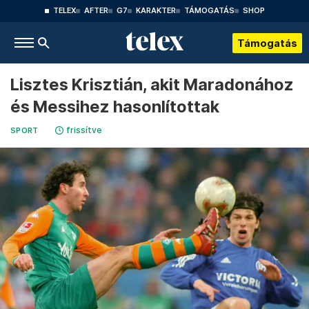
TELEX
AFTER
G7
KARAKTER
TÁMOGATÁS
SHOP
Támogatás
Lisztes Krisztián, akit Maradonához
és Messihez hasonlítottak
frissítve
SPORT