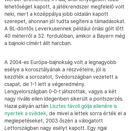
lehetőséget kapott, a játékrendszer megfelelő volt
neki, mert a középpálya jobb oldalán kapott
szerepet, ahonnan jól tudta segíteni a támadásokat.
A BL-döntős Leverkusennek például óriási gólt lőtt
40 méterről a 32. fordulóban, amikor a Bayern még
a bajnoki címért állt harcban.
A 2004-es Európa-bajnokság volt a legnagyobb
esélye a korosztályának a részvételre, jól is
kezdték a sorozatot, Svédországban vezetett a
csapat, de 1-1 lett a végeredmény.
Lengyelországban 0-0-t játszottak, vagyis a két
nagy rivális ellen idegenben sikerült a pontszerzés.
Hazai pályán aztán
Lisztes távoli gólja ellenére is
nyertek a svédek
, de mivel a lettek sorra érték el a
meglepetéseket, 2003 őszén a válogatott
Lettországban nagy esélyt kapott. Egy rigai