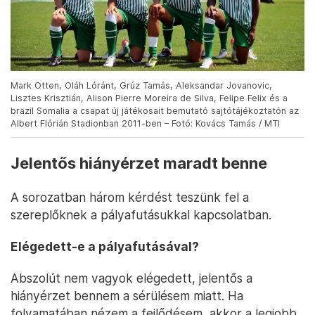
Mark Otten, Oláh Lóránt, Grúz Tamás, Aleksandar Jovanovic,
Lisztes Krisztián, Alison Pierre Moreira de Silva, Felipe Felix és a
brazil Somalia a csapat új játékosait bemutató sajtótájékoztatón az
Albert Flórián Stadionban 2011-ben – Fotó: Kovács Tamás / MTI
Jelentős hiányérzet maradt benne
A sorozatban három kérdést teszünk fel a
szereplőknek a pályafutásukkal kapcsolatban.
Elégedett-e a pályafutásával?
Abszolút nem vagyok elégedett, jelentős a
hiányérzet bennem a sérülésem miatt. Ha
folyamatában nézem a fejlődésem, akkor a legjobb