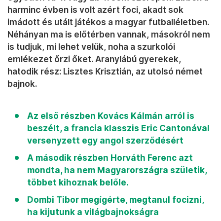
harminc évben is volt azért foci, akadt sok
imádott és utált játékos a magyar futballéletben.
Néhányan ma is előtérben vannak, másokról nem
is tudjuk, mi lehet velük, noha a szurkolói
emlékezet őrzi őket. Aranylábú gyerekek,
hatodik rész: Lisztes Krisztián, az utolsó német
bajnok.
Az első részben Kovács Kálmán arról is
beszélt, a francia klasszis Eric Cantonával
versenyzett egy angol szerződésért
A második részben Horváth Ferenc azt
mondta, ha nem Magyarországra születik,
többet kihoznak belőle.
Dombi Tibor megígérte, megtanul focizni,
ha kijutunk a világbajnokságra