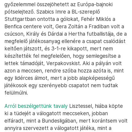
győzelemmel összejöhetett az Európa-bajnoki
pótselejtező. Szabics Imre a BL-szereplő
Stuttgartban ontotta a gólokat, Fehér Miklós a
Benfica centere volt, Gera Zoltán a Fradiban volt a
csúcson, Király és Dárdai a Hertha futballistája, de a
megfelelő játékosanyag ellenére a csapat csalódást
keltően játszott, és 3-1-re kikapott, mert nem
készítették fel megfelelően, hogy semlegesítse a
lettek támadóját, Verpakovskist. Aki a pályán volt
azon a meccsen, rendre szóba hozza azóta is, mint
egy lidérces álmot, mert a jobb alapképességű
játékosok egy szerényebb csapatot nem tudtak
felülmúlni.
Arról beszélgettünk tavaly
Lisztessel, hiába köpte
ki a tüdejét a válogatott meccseken, jobban
elfáradt, mint a Bundesligában, mert korántsem volt
annyira szervezett a válogatott játéka, mint a