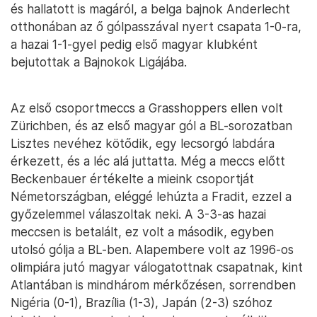
és hallatott is magáról, a belga bajnok Anderlecht
otthonában az ő gólpasszával nyert csapata 1-0-ra,
a hazai 1-1-gyel pedig első magyar klubként
bejutottak a Bajnokok Ligájába.
Az első csoportmeccs a Grasshoppers ellen volt
Zürichben, és az első magyar gól a BL-sorozatban
Lisztes nevéhez kötődik, egy lecsorgó labdára
érkezett, és a léc alá juttatta. Még a meccs előtt
Beckenbauer értékelte a mieink csoportját
Németországban, eléggé lehúzta a Fradit, ezzel a
győzelemmel válaszoltak neki. A 3-3-as hazai
meccsen is betalált, ez volt a második, egyben
utolsó gólja a BL-ben. Alapembere volt az 1996-os
olimpiára jutó magyar válogatottnak csapatnak, kint
Atlantában is mindhárom mérkőzésen, sorrendben
Nigéria (0-1), Brazília (1-3), Japán (2-3) szóhoz