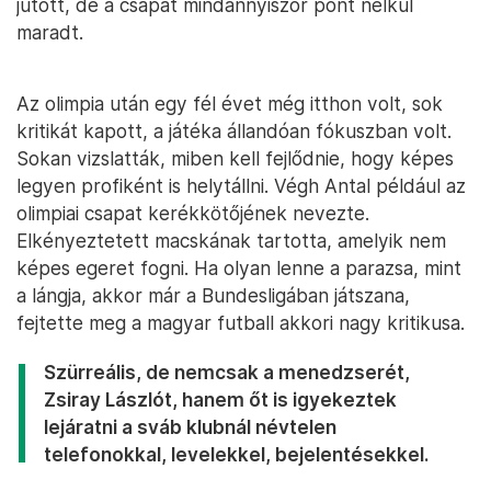
jutott, de a csapat mindannyiszor pont nélkül
maradt.
Az olimpia után egy fél évet még itthon volt, sok
kritikát kapott, a játéka állandóan fókuszban volt.
Sokan vizslatták, miben kell fejlődnie, hogy képes
legyen profiként is helytállni. Végh Antal például az
olimpiai csapat kerékkötőjének nevezte.
Elkényeztetett macskának tartotta, amelyik nem
képes egeret fogni. Ha olyan lenne a parazsa, mint
a lángja, akkor már a Bundesligában játszana,
fejtette meg a magyar futball akkori nagy kritikusa.
Szürreális, de nemcsak a menedzserét,
Zsiray Lászlót, hanem őt is igyekeztek
lejáratni a sváb klubnál névtelen
telefonokkal, levelekkel, bejelentésekkel.