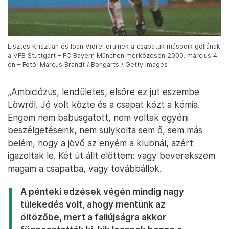
Lisztes Krisztián és Ioan Viorel örülnek a csapatuk második góljának
a VFB Stuttgart – FC Bayern München mérkőzésen 2000. március 4-
én – Fotó: Marcus Brandt / Bongarts / Getty Images
„Ambiciózus, lendületes, elsőre ez jut eszembe
Löwről. Jó volt közte és a csapat közt a kémia.
Engem nem babusgatott, nem voltak egyéni
beszélgetéseink, nem sulykolta sem ő, sem más
belém, hogy a jövő az enyém a klubnál, azért
igazoltak le. Két út állt előttem: vagy beverekszem
magam a csapatba, vagy továbbállok.
A pénteki edzések végén mindig nagy
tülekedés volt, ahogy mentünk az
öltözőbe, mert a faliújságra akkor