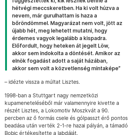
függesztették ki, kik lesznek benne a
hétvégi meccskeretben. Ha ki volt húzva a
nevem, már gurulhattam is haza a
bőröndömmel. Magyarázat nem volt, jött az
újabb hét, meg lehetett mutatni, hogy
érdemes vagyok legalább a kispadra.
Előfordult, hogy heteken át jegelt Löw,
akkor sem indokolta a döntését. Amikor az
elnök fogadást adott a saját házában,
akkor sem volt a közvetlenség mintaképe”
– idézte vissza a múltat Lisztes.
1998-ban a Stuttgart nagy nemzetközi
kupameneteléséből már valamennyire kivette a
részét Lisztes, a Lokomotiv Moszkvát a 90.
percben az ő formás csele és gólpasszt érő pontos
beadása után verték 2-1-re hazai pályán, a támadó
Bobic értékesítette a labdáját.