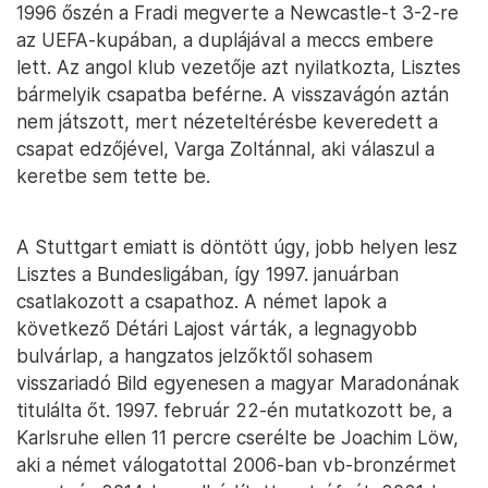
1996 őszén a Fradi megverte a Newcastle-t 3-2-re
az UEFA-kupában, a duplájával a meccs embere
lett. Az angol klub vezetője azt nyilatkozta, Lisztes
bármelyik csapatba beférne. A visszavágón aztán
nem játszott, mert nézeteltérésbe keveredett a
csapat edzőjével, Varga Zoltánnal, aki válaszul a
keretbe sem tette be.
A Stuttgart emiatt is döntött úgy, jobb helyen lesz
Lisztes a Bundesligában, így 1997. januárban
csatlakozott a csapathoz. A német lapok a
következő Détári Lajost várták, a legnagyobb
bulvárlap, a hangzatos jelzőktől sohasem
visszariadó Bild egyenesen a magyar Maradonának
titulálta őt. 1997. február 22-én mutatkozott be, a
Karlsruhe ellen 11 percre cserélte be Joachim Löw,
aki a német válogatottal 2006-ban vb-bronzérmet