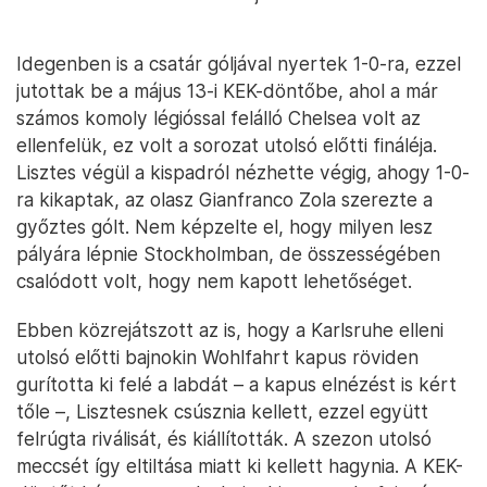
Idegenben is a csatár góljával nyertek 1-0-ra, ezzel
jutottak be a május 13-i KEK-döntőbe, ahol a már
számos komoly légióssal felálló Chelsea volt az
ellenfelük, ez volt a sorozat utolsó előtti fináléja.
Lisztes végül a kispadról nézhette végig, ahogy 1-0-
ra kikaptak, az olasz Gianfranco Zola szerezte a
győztes gólt. Nem képzelte el, hogy milyen lesz
pályára lépnie Stockholmban, de összességében
csalódott volt, hogy nem kapott lehetőséget.
Ebben közrejátszott az is, hogy a Karlsruhe elleni
utolsó előtti bajnokin Wohlfahrt kapus röviden
gurította ki felé a labdát – a kapus elnézést is kért
tőle –, Lisztesnek csúsznia kellett, ezzel együtt
felrúgta riválisát, és kiállították. A szezon utolsó
meccsét így eltiltása miatt ki kellett hagynia. A KEK-