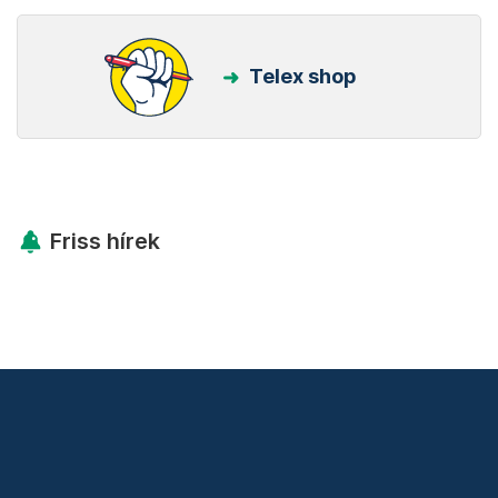
Telex shop
Friss hírek
Támogatás
Adó 1% felajánlás
Hírlevelek
Telex Shop