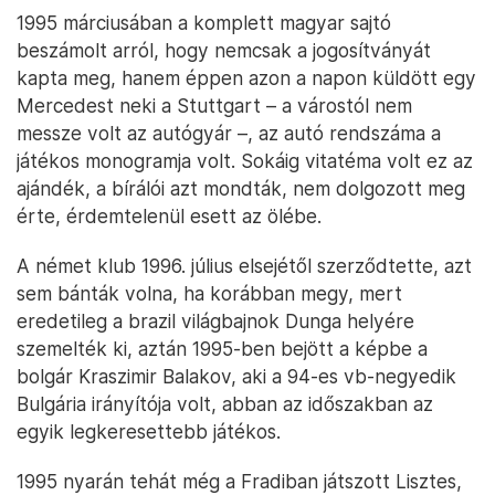
1995 márciusában a komplett magyar sajtó
beszámolt arról, hogy nemcsak a jogosítványát
kapta meg, hanem éppen azon a napon küldött egy
Mercedest neki a Stuttgart – a várostól nem
messze volt az autógyár –, az autó rendszáma a
játékos monogramja volt. Sokáig vitatéma volt ez az
ajándék, a bírálói azt mondták, nem dolgozott meg
érte, érdemtelenül esett az ölébe.
A német klub 1996. július elsejétől szerződtette, azt
sem bánták volna, ha korábban megy, mert
eredetileg a brazil világbajnok Dunga helyére
szemelték ki, aztán 1995-ben bejött a képbe a
bolgár Kraszimir Balakov, aki a 94-es vb-negyedik
Bulgária irányítója volt, abban az időszakban az
egyik legkeresettebb játékos.
1995 nyarán tehát még a Fradiban játszott Lisztes,