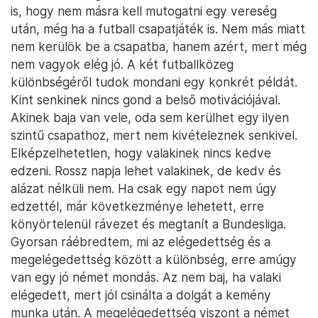
is, hogy nem másra kell mutogatni egy vereség
után, még ha a futball csapatjáték is. Nem más miatt
nem kerülök be a csapatba, hanem azért, mert még
nem vagyok elég jó. A két futballközeg
különbségéről tudok mondani egy konkrét példát.
Kint senkinek nincs gond a belső motivációjával.
Akinek baja van vele, oda sem kerülhet egy ilyen
szintű csapathoz, mert nem kivételeznek senkivel.
Elképzelhetetlen, hogy valakinek nincs kedve
edzeni. Rossz napja lehet valakinek, de kedv és
alázat nélküli nem. Ha csak egy napot nem úgy
edzettél, már következménye lehetett, erre
könyörtelenül rávezet és megtanít a Bundesliga.
Gyorsan ráébredtem, mi az elégedettség és a
megelégedettség között a különbség, erre amúgy
van egy jó német mondás. Az nem baj, ha valaki
elégedett, mert jól csinálta a dolgát a kemény
munka után. A megelégedettség viszont a német