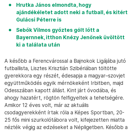
Hrutka János elmondta, hogy
ajándékéletet adott neki a futball, és kitért
Gulácsi Péterre is
Sebők Vilmos győztes gólt lőtt a
Bayernnek, itthon Knézy Jenőnek üvöltött
ki a találata után
A később a Ferencvárossal a Bajnokok Ligájába jutó
futballista, Lisztes Krisztián Szibériában töltötte
gyerekkora egy részét, édesapja a magyar–szovjet
együttműködés egyik mérnökeként Irbitben, majd
Odesszában kapott állást. Kint járt óvodába, és
ahogy hazatért, rögtön felfigyeltek a tehetségére.
Amikor 12 éves volt, már az aktuális
csodagyerekként írtak róla a Képes Sportban, 20-
25 fős mini szurkolótábora volt, kifejezetten miatta
nézték végig az edzéseket a Népligetben. Később a