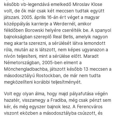
később vb-legendává emelkedő Miroslav Klose
volt, de ők már csak két meccsen tudtak együtt
játszani. 2005. április 16-án ért véget a magyar
középpályás karrierje a Werdernél, amikor
félidőben Borowski helyére cserélték be. A spanyol
bajnokságban szereplő Real Betis, amelyik nagyon
meg akarta szerezni, a sérülését látva lemondott
róla, miután az is látszott, nem képes ugyanazon a
nívón teljesíteni, mint a sérülése előtt. Maradt
Németországban, 2005-ben elment a
Mönchengladbachba, játszott később 13 meccsen a
másodosztályú Rostockban, de már nem tudta
megközelíteni korábbi teljesítményét.
Volt egy olyan álma, hogy majd pályafutása végén
hazatér, visszamegy a Fradiba, még csak pénzt sem
kér, és még egyszer bajnok lesz. A Ferencváros
viszont eközben a másodosztályba csúszott, és