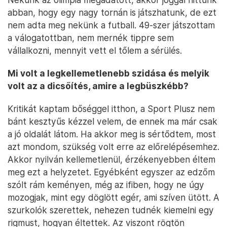
abban, hogy egy nagy tornán is játszhatunk, de ezt
nem adta meg nekünk a futball. 49-szer játszottam
a válogatottban, nem mernék tippre sem
vállalkozni, mennyit vett el tőlem a sérülés.
Mi volt a legkellemetlenebb szidása és melyik
volt az a dicsőítés, amire a legbüszkébb?
Kritikát kaptam bőséggel itthon, a Sport Plusz nem
bánt kesztyűs kézzel velem, de ennek ma már csak
a jó oldalát látom. Ha akkor meg is sértődtem, most
azt mondom, szükség volt erre az előrelépésemhez.
Akkor nyilván kellemetlenül, érzékenyebben éltem
meg ezt a helyzetet. Egyébként egyszer az edzőm
szólt rám keményen, még az ifiben, hogy ne úgy
mozogjak, mint egy döglött egér, ami szíven ütött. A
szurkolók szerettek, nehezen tudnék kiemelni egy
rigmust, hogyan éltettek. Az viszont rögtön