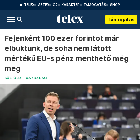
TELEX
AFTER
G7
KARAKTER
TÁMOGATÁS
SHOP
Támogatás
Fejenként 100 ezer forintot már
elbuktunk, de soha nem látott
mértékű EU-s pénz menthető még
meg
KÜLFÖLD
GAZDASÁG