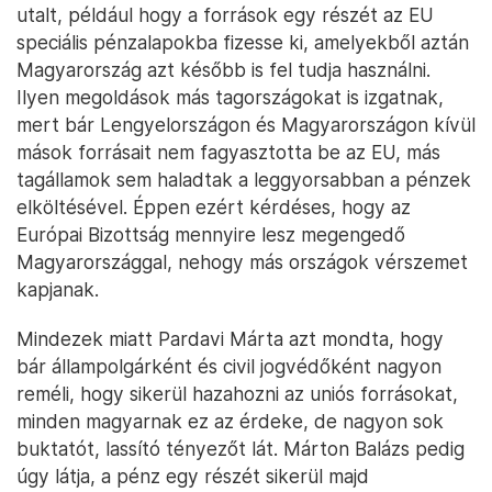
utalt, például hogy a források egy részét az EU
speciális pénzalapokba fizesse ki, amelyekből aztán
Magyarország azt később is fel tudja használni.
Ilyen megoldások más tagországokat is izgatnak,
mert bár Lengyelországon és Magyarországon kívül
mások forrásait nem fagyasztotta be az EU, más
tagállamok sem haladtak a leggyorsabban a pénzek
elköltésével. Éppen ezért kérdéses, hogy az
Európai Bizottság mennyire lesz megengedő
Magyarországgal, nehogy más országok vérszemet
kapjanak.
Mindezek miatt Pardavi Márta azt mondta, hogy
bár állampolgárként és civil jogvédőként nagyon
reméli, hogy sikerül hazahozni az uniós forrásokat,
minden magyarnak ez az érdeke, de nagyon sok
buktatót, lassító tényezőt lát. Márton Balázs pedig
úgy látja, a pénz egy részét sikerül majd