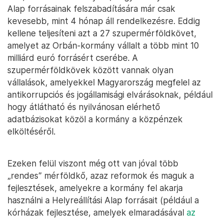
Alap forrásainak felszabadítására már csak
kevesebb, mint 4 hónap áll rendelkezésre. Eddig
kellene teljesíteni azt a 27 szupermérföldkövet,
amelyet az Orbán-kormány vállalt a több mint 10
milliárd euró forrásért cserébe. A
szupermérföldkövek között vannak olyan
vállalások, amelyekkel Magyarország megfelel az
antikorrupciós és jogállamisági elvárásoknak, például
hogy átlátható és nyilvánosan elérhető
adatbázisokat közöl a kormány a közpénzek
elköltéséről.
Ezeken felül viszont még ott van jóval több
„rendes” mérföldkő, azaz reformok és maguk a
fejlesztések, amelyekre a kormány fel akarja
használni a Helyreállítási Alap forrásait (például a
kórházak fejlesztése, amelyek elmaradásával
az