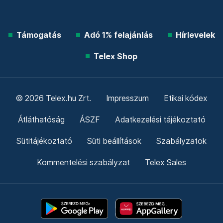
Támogatás
Adó 1% felajánlás
Hírlevelek
Telex Shop
© 2026 Telex.hu Zrt.
Impresszum
Etikai kódex
Átláthatóság
ÁSZF
Adatkezelési tájékoztató
Sütitájékoztató
Süti beállítások
Szabályzatok
Kommentelési szabályzat
Telex Sales