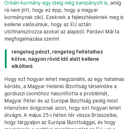
Orbán-kormány egy ideig még kampányolt is
, amíg
rá nem jött, hogy ez épp, hogy a magyar
kormánynak ciki). Ezeknek a fejlesztéseknek meg is
kellene valósulniuk, hogy az EU aztán
utófinanszírozza azokat az alapból. Pardavi Márta
megfogalmazása szerint
rengeteg pénzt, rengeteg feltételhez
kötve, nagyon rövid idő alatt kellene
elkölteni.
Hogy ezt hogyan lehet megcsinálni, az egy hatalmas
kérdés, a Magyar Helsinki Bizottság társelnöke a
gordiuszi csomóhoz hasonlította a problémát,
Magyar Péter és az Európai Bizottság pedig most
intenzíven dolgoznak azon, hogy ezt hogyan lehet
átvágni. A május 25-i héten tér vissza Brüsszelbe,
hogy tárgyaljon az Európai Bizottsággal, és hogy