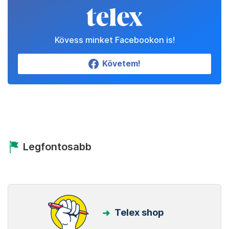
Kövess minket Facebookon is!
Követem!
Legfontosabb
Telex shop