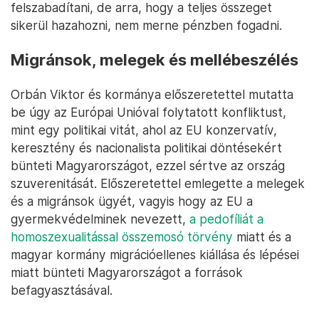
felszabadítani, de arra, hogy a teljes összeget
sikerül hazahozni, nem merne pénzben fogadni.
Migránsok, melegek és mellébeszélés
Orbán Viktor és kormánya előszeretettel mutatta
be úgy az Európai Unióval folytatott konfliktust,
mint egy politikai vitát, ahol az EU konzervatív,
keresztény és nacionalista politikai döntésekért
bünteti Magyarországot, ezzel sértve az ország
szuverenitását. Előszeretettel emlegette a melegek
és a migránsok ügyét, vagyis hogy az EU a
gyermekvédelminek nevezett,
a pedofíliát a
homoszexualitással összemosó törvény
miatt és a
magyar kormány migrációellenes kiállása és lépései
miatt bünteti Magyarországot a források
befagyasztásával.