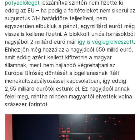
potyaelőleget
leszámítva szintén nem fizette ki
eddig az EU – ha pedig a feltételeket nem sikerül az
augusztus 31-i határidőre teljesíteni, nem
egyszerűen elbukjuk a pénzt, egymilliárd eurót még
vissza is kellene fizetni. A blokkolt uniós forrásokból
nagyjából 2 milliárd euró már
így is végleg elveszett
.
Ehhez jön még hozzá az a nagyjából 650 millió euró,
amit eddig azért kellett kifizetnie a magyar
államnak, mert nem hajlandó végrehajtani az
Európai Bíróság döntését a jogellenesnek ítélt
menekültszabályozással kapcsolatban, így eddig
2,65 milliárd eurótól estünk el. Ez nagyjából annak
felel meg, mintha minden magyartól elvettek volna
százezer forintot.