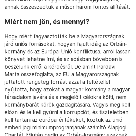
annak összeszedtük a műsor három fontos állítását.
Miért nem jön, és mennyi?
Hogy miért fagyasztották be a Magyarországnak
járó uniós forrásokat, hogyan fajult idáig az Orbán-
kormány és az Európai Unió konfliktusa, arról lassan
könyvet lehetne írni, és az adásban bővebben is
beszélünk erről a kérdésről. De amint Pardavi
Márta összefoglalta, az EU a Magyarországnak
juttatott rengeteg forrást azzal a feltétellel
nyújtotta, hogy azokat a magyar kormány a magyar
társadalom javára és a megjelölt célokra költi, nem
kormánybarát körök gazdagítására. Vagyis meg kell
előzni és le kell gyűrni a korrupciót, és tiszteletben
kell tartani az európai értékeket, köztük az unió
emberi jogi minimumprogramjának számító Alapjogi
Chartát. Miután pedig az Orbán-kormány ezeknek