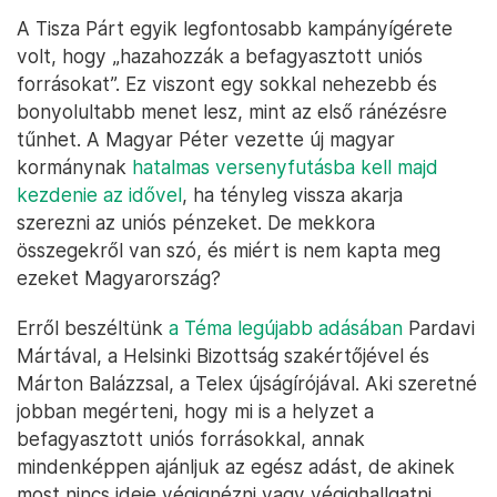
A Tisza Párt egyik legfontosabb kampányígérete
volt, hogy „hazahozzák a befagyasztott uniós
forrásokat”. Ez viszont egy sokkal nehezebb és
bonyolultabb menet lesz, mint az első ránézésre
tűnhet. A Magyar Péter vezette új magyar
kormánynak
hatalmas versenyfutásba kell majd
kezdenie az idővel
, ha tényleg vissza akarja
szerezni az uniós pénzeket. De mekkora
összegekről van szó, és miért is nem kapta meg
ezeket Magyarország?
Erről beszéltünk
a Téma legújabb adásában
Pardavi
Mártával, a Helsinki Bizottság szakértőjével és
Márton Balázzsal, a Telex újságírójával. Aki szeretné
jobban megérteni, hogy mi is a helyzet a
befagyasztott uniós forrásokkal, annak
mindenképpen ajánljuk az egész adást, de akinek
most nincs ideje végignézni vagy végighallgatni,