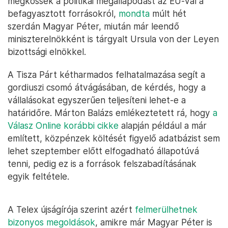
megkössék a politikai megállapodást az EU-val a
befagyasztott forrásokról,
mondta
múlt hét
szerdán Magyar Péter, miután már leendő
miniszterelnökként is tárgyalt Ursula von der Leyen
bizottsági elnökkel.
A Tisza Párt kétharmados felhatalmazása segít a
gordiuszi csomó átvágásában, de kérdés, hogy a
vállalásokat egyszerűen teljesíteni lehet-e a
határidőre. Márton Balázs emlékeztetett rá, hogy
a
Válasz Online korábbi cikke
alapján például a már
említett, közpénzek költését figyelő adatbázist sem
lehet szeptember előtt elfogadható állapotúvá
tenni, pedig ez is a források felszabadításának
egyik feltétele.
A Telex újságírója szerint azért
felmerülhetnek
bizonyos megoldások
, amikre már Magyar Péter is