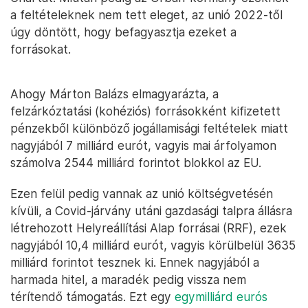
a feltételeknek nem tett eleget, az unió 2022-től
úgy döntött, hogy befagyasztja ezeket a
forrásokat.
Ahogy Márton Balázs elmagyarázta, a
felzárkóztatási (kohéziós) forrásokként kifizetett
pénzekből különböző jogállamisági feltételek miatt
nagyjából 7 milliárd eurót, vagyis mai árfolyamon
számolva 2544 milliárd forintot blokkol az EU.
Ezen felül pedig vannak az unió költségvetésén
kívüli, a Covid-járvány utáni gazdasági talpra állásra
létrehozott Helyreállítási Alap forrásai (RRF), ezek
nagyjából 10,4 milliárd eurót, vagyis körülbelül 3635
milliárd forintot tesznek ki. Ennek nagyjából a
harmada hitel, a maradék pedig vissza nem
térítendő támogatás. Ezt egy
egymilliárd eurós