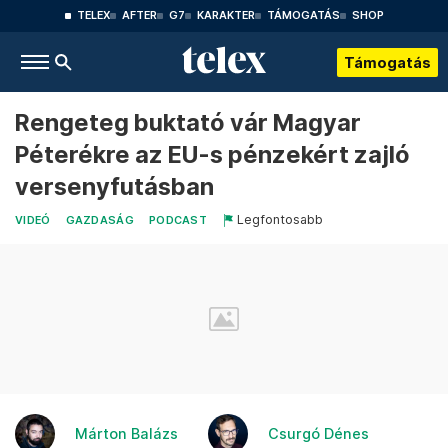
TELEX
AFTER
G7
KARAKTER
TÁMOGATÁS
SHOP
Támogatás
Rengeteg buktató vár Magyar
Péterékre az EU-s pénzekért zajló
versenyfutásban
Legfontosabb
VIDEÓ
GAZDASÁG
PODCAST
Márton Balázs
Csurgó Dénes