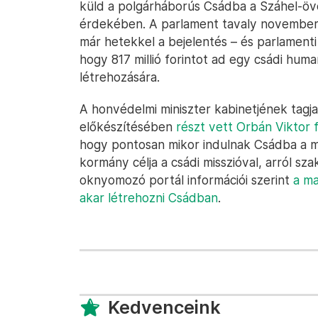
küld a polgárháborús Csádba a Száhel-öv
érdekében. A parlament tavaly novembe
már hetekkel a bejelentés – és parlamenti
hogy 817 millió forintot ad egy csádi huma
létrehozására.
A honvédelmi miniszter kabinetjének tagj
előkészítésében
részt vett Orbán Viktor f
hogy pontosan mikor indulnak Csádba a m
kormány célja a csádi misszióval, arról sz
oknyomozó portál információi szerint
a ma
akar létrehozni Csádban
.
Kedvenceink