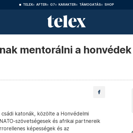
TELEX
AFTER
G7
KARAKTER
TÁMOGATÁS
SHOP
nak mentorálni a honvédek 
 csádi katonák, közölte a Honvédelmi
 NATO-szövetségesek és afrikai partnereik
errorellenes képességek és az