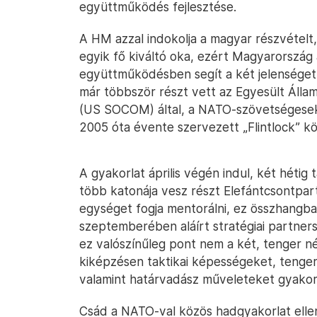
együttműködés fejlesztése.
A HM azzal indokolja a magyar részvételt, 
egyik fő kiváltó oka, ezért Magyarország a
együttműködésben segít a két jelensége
már többször részt vett az Egyesült Áll
(US SOCOM) által, a NATO-szövetségesek
2005 óta évente szervezett „Flintlock” kö
A gyakorlat április végén indul, két hétig 
több katonája vesz részt Elefántcsontpar
egységet fogja mentorálni, ez összhangb
szeptemberében aláírt stratégiai partners
ez valószínűleg pont nem a két, tenger né
kiképzésen taktikai képességeket, tenger
valamint határvadász műveleteket gyakor
Csád a NATO-val közös hadgyakorlat ellen