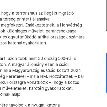
hogy a terrorizmus az illegális migráció
 térség érintett államaival
t megfékezni. Emlékeztetnek, a Honvédség
amok különleges műveleti parancsnoksága
 és együttműködő afrikai országok számára
zös katonai gyakorlaton.
tart, azon több mint 30 ország 500-nál is
ton. A magyar állomány ezen a csádi
an áll a Magyarország és Csád között 2024
ég kereteivel – írja a HM. Hozzátették – bár
lküli országra vonatkozik –, hogy a közös
i műveleteket, harctéri gyakorlatokat,
olnak majd.
ére távolodik a nyugati katonai