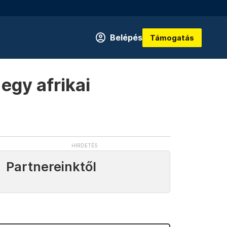
Belépés
Támogatás
egy afrikai
Partnereinktől