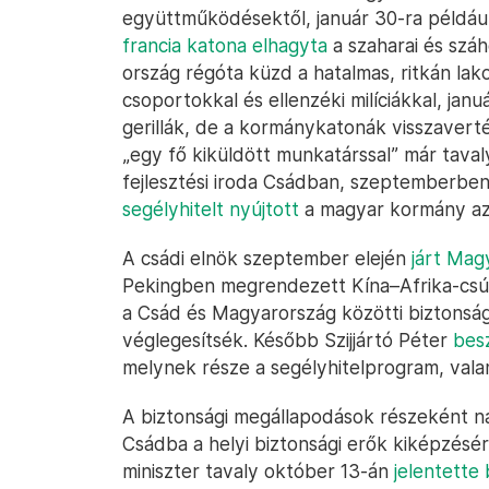
együttműködésektől, január 30-ra például
francia katona elhagyta
a szaharai és száh
ország régóta küzd a hatalmas, ritkán lak
csoportokkal és ellenzéki milíciákkal, januá
gerillák, de a kormánykatonák visszaverté
„egy fő kiküldött munkatárssal” már tava
fejlesztési iroda Csádban, szeptemberben
segélyhitelt nyújtott
a magyar kormány az 
A csádi elnök szeptember elején
járt Mag
Pekingben megrendezett Kína–Afrika-csúc
a Csád és Magyarország közötti biztonsá
véglegesítsék. Később Szijjártó Péter
bes
melynek része a segélyhitelprogram, valam
A biztonsági megállapodások részeként n
Csádba a helyi biztonsági erők kiképzésé
miniszter tavaly október 13-án
jelentette