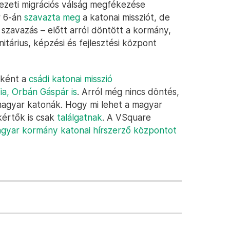
ezeti migrációs válság megfékezése
r 6-án
szavazta meg
a katonai missziót, de
 szavazás – előtt arról döntött a kormány,
nitárius, képzési és fejlesztési központ
aként a
csádi katonai misszió
ia, Orbán Gáspár is
. Arról még nincs döntés,
agyar katonák. Hogy mi lehet a magyar
akértők is csak
találgatnak
. A VSquare
gyar kormány katonai hírszerző központot