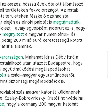
 az összes, hosszú évek óta ott állomásozó
eli területeken fekvő országot. Az instabil
ott területeken fészkelő dzsihadista
r elején az elnöki palotát is
megtámadták
k ezt. Tavaly egyébként kiderült az is, hogy
ly
megnyitott
a magyar humanitárius- és
 pedig 200 millió euró keretösszegű kötött
afrikai államnak.
yarországon
. Mahamat Idriss Déby Itnó a
stalálkozó után utazott Budapestre, hogy
gi együttműködési megállapodásokat
zélt
a csádi–magyar együttműködésről,
int biztonsági megállapodások is.
agyjából száz magyar katonát küldenének
re. Szalay-Bobrovniczky Kristóf honvédelmi
 be
, hogy a kormány 200 magyar katonát