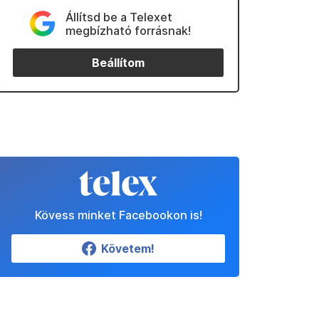
Állítsd be a Telexet
megbízható forrásnak!
Beállítom
Kövess minket Facebookon is!
Követem!