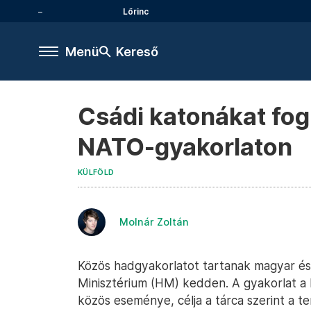
Lőrinc
Menü
Kereső
Csádi katonákat fog
NATO-gyakorlaton
KÜLFÖLD
Molnár Zoltán
Közös hadgyakorlatot tartanak magyar és
Minisztérium (HM) kedden. A gyakorlat a
közös eseménye, célja a tárca szerint a t