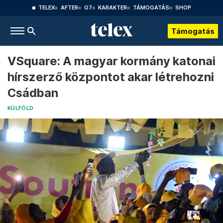
TELEX
AFTER
G7
KARAKTER
TÁMOGATÁS
SHOP
Támogatás
VSquare: A magyar kormány katonai
hírszerző központot akar létrehozni
Csádban
KÜLFÖLD