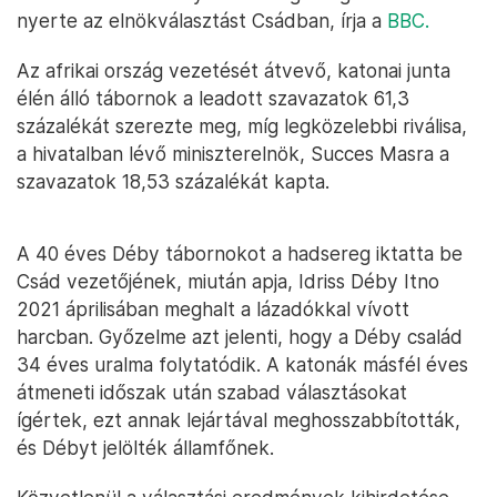
nyerte az elnökválasztást Csádban, írja a
BBC.
Az afrikai ország vezetését átvevő, katonai junta
élén álló tábornok a leadott szavazatok 61,3
százalékát szerezte meg, míg legközelebbi riválisa,
a hivatalban lévő miniszterelnök, Succes Masra a
szavazatok 18,53 százalékát kapta.
A 40 éves Déby tábornokot a hadsereg iktatta be
Csád vezetőjének, miután apja, Idriss Déby Itno
2021 áprilisában meghalt a lázadókkal vívott
harcban. Győzelme azt jelenti, hogy a Déby család
34 éves uralma folytatódik. A katonák másfél éves
átmeneti időszak után szabad választásokat
ígértek, ezt annak lejártával meghosszabbították,
és Débyt jelölték államfőnek.