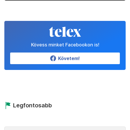
Kövess minket Facebookon is!
Követem!
Legfontosabb