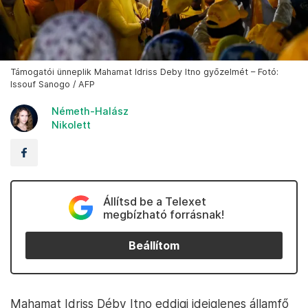
Támogatói ünneplik Mahamat Idriss Deby Itno győzelmét – Fotó:
Issouf Sanogo / AFP
Németh-Halász
Nikolett
Állítsd be a Telexet
megbízható forrásnak!
Beállítom
Mahamat Idriss Déby Itno eddigi ideiglenes államfő