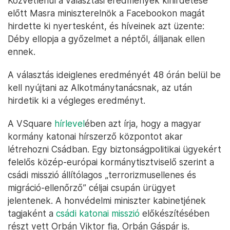
Közvetlenül a választási eredmények kihirdetése
előtt Masra miniszterelnök a Facebookon magát
hirdette ki nyertesként, és híveinek azt üzente:
Déby ellopja a győzelmet a néptől, álljanak ellen
ennek.
A választás ideiglenes eredményét 48 órán belül be
kell nyújtani az Alkotmánytanácsnak, az után
hirdetik ki a végleges eredményt.
A VSquare
hírlevel
ében azt írja, hogy a magyar
kormány katonai hírszerző központot akar
létrehozni Csádban. Egy biztonságpolitikai ügyekért
felelős közép-európai kormánytisztviselő szerint a
csádi misszió állítólagos „terrorizmusellenes és
migráció-ellenőrző” céljai csupán ürügyet
jelentenek. A honvédelmi miniszter kabinetjének
tagjaként a
csádi katonai misszió
előkészítésében
részt vett Orbán Viktor fia, Orbán Gáspár is.