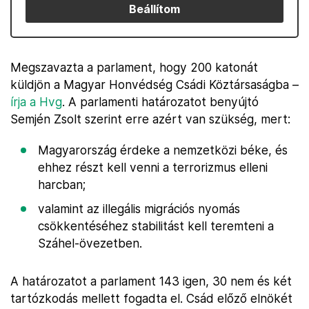
Beállítom
Megszavazta a parlament, hogy 200 katonát
küldjön a Magyar Honvédség Csádi Köztársaságba –
írja a Hvg
. A parlamenti határozatot benyújtó
Semjén Zsolt szerint erre azért van szükség, mert:
Magyarország érdeke a nemzetközi béke, és
ehhez részt kell venni a terrorizmus elleni
harcban;
valamint az illegális migrációs nyomás
csökkentéséhez stabilitást kell teremteni a
Száhel-övezetben.
A határozatot a parlament 143 igen, 30 nem és két
tartózkodás mellett fogadta el. Csád előző elnökét