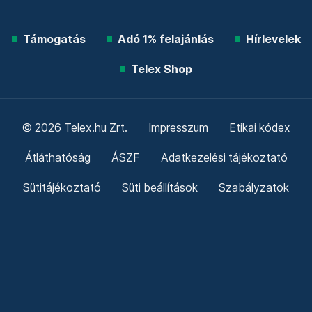
Támogatás
Adó 1% felajánlás
Hírlevelek
Telex Shop
© 2026 Telex.hu Zrt.
Impresszum
Etikai kódex
Átláthatóság
ÁSZF
Adatkezelési tájékoztató
Sütitájékoztató
Süti beállítások
Szabályzatok
Kommentelési szabályzat
Telex Sales