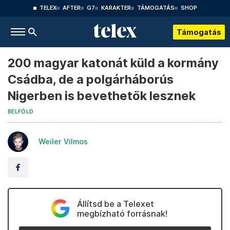
TELEX
AFTER
G7
KARAKTER
TÁMOGATÁS
SHOP
Támogatás
200 magyar katonát küld a kormány
Csádba, de a polgárháborús
Nigerben is bevethetők lesznek
BELFÖLD
Weiler Vilmos
Állítsd be a Telexet
megbízható forrásnak!