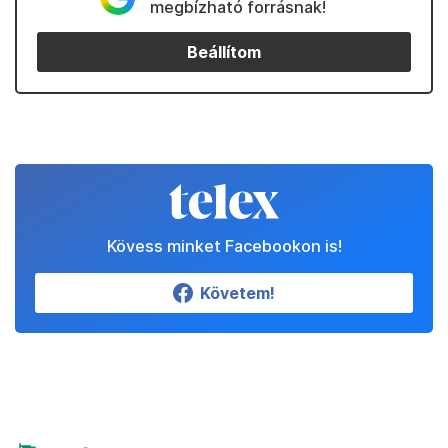
megbízható forrásnak!
Beállítom
Kövess minket Facebookon is!
Követem!