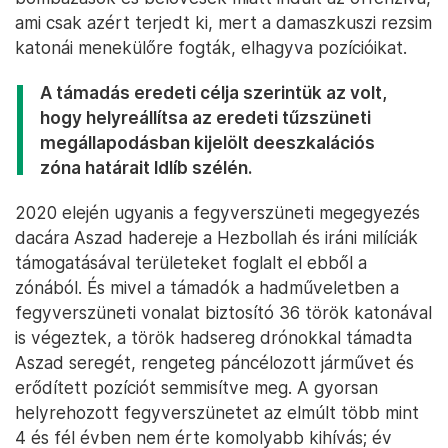
ami csak azért terjedt ki, mert a damaszkuszi rezsim
katonái menekülőre fogták, elhagyva pozícióikat.
A támadás eredeti célja szerintük az volt,
hogy helyreállítsa az eredeti tűzszüneti
megállapodásban kijelölt deeszkalációs
zóna határait Idlíb szélén.
2020 elején ugyanis a fegyverszüneti megegyezés
dacára Aszad hadereje a Hezbollah és iráni milíciák
támogatásával területeket foglalt el ebből a
zónából. És mivel a támadók a hadműveletben a
fegyverszüneti vonalat biztosító 36 török katonával
is végeztek, a török hadsereg drónokkal támadta
Aszad seregét, rengeteg páncélozott járművet és
erődített pozíciót semmisítve meg. A gyorsan
helyrehozott fegyverszünetet az elmúlt több mint
4 és fél évben nem érte komolyabb kihívás; év