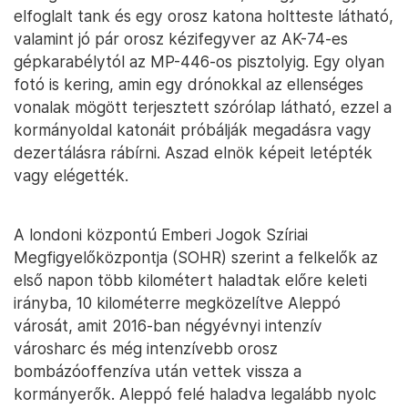
elfoglalt tank és egy orosz katona holtteste látható,
valamint jó pár orosz kézifegyver az AK-74-es
gépkarabélytól az MP-446-os pisztolyig. Egy olyan
fotó is kering, amin egy drónokkal az ellenséges
vonalak mögött terjesztett szórólap látható, ezzel a
kormányoldal katonáit próbálják megadásra vagy
dezertálásra rábírni. Aszad elnök képeit letépték
vagy elégették.
A londoni központú Emberi Jogok Szíriai
Megfigyelőközpontja (SOHR) szerint a felkelők az
első napon több kilométert haladtak előre keleti
irányba, 10 kilométerre megközelítve Aleppó
városát, amit 2016-ban négyévnyi intenzív
városharc és még intenzívebb orosz
bombázóoffenzíva után vettek vissza a
kormányerők. Aleppó felé haladva legalább nyolc