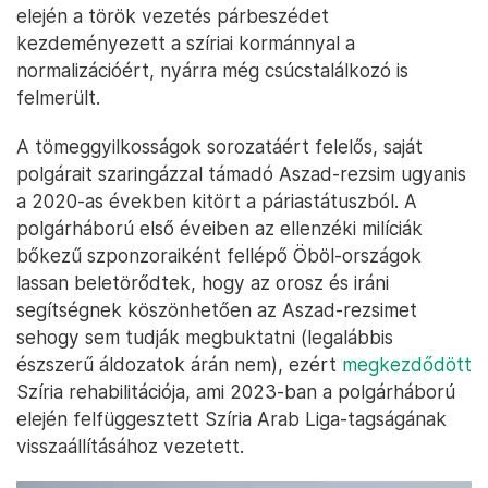
elején a török vezetés párbeszédet
kezdeményezett a szíriai kormánnyal a
normalizációért, nyárra még csúcstalálkozó is
felmerült.
A tömeggyilkosságok sorozatáért felelős, saját
polgárait szaringázzal támadó Aszad-rezsim ugyanis
a 2020-as években kitört a páriastátuszból. A
polgárháború első éveiben az ellenzéki milíciák
bőkezű szponzoraiként fellépő Öböl-országok
lassan beletörődtek, hogy az orosz és iráni
segítségnek köszönhetően az Aszad-rezsimet
sehogy sem tudják megbuktatni (legalábbis
észszerű áldozatok árán nem), ezért
megkezdődött
Szíria rehabilitációja, ami 2023-ban a polgárháború
elején felfüggesztett Szíria Arab Liga-tagságának
visszaállításához vezetett.