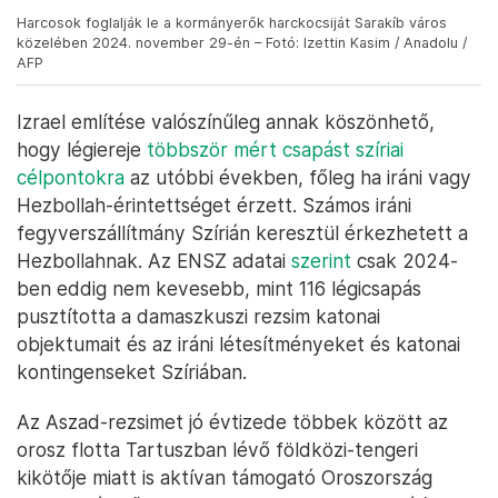
Harcosok foglalják le a kormányerők harckocsiját Sarakíb város
közelében 2024. november 29-én – Fotó: Izettin Kasim / Anadolu /
AFP
Izrael említése valószínűleg annak köszönhető,
hogy légiereje
többször
mért csapást
szíriai
célpontokra
az utóbbi években, főleg ha iráni vagy
Hezbollah-érintettséget érzett. Számos iráni
fegyverszállítmány Szírián keresztül érkezhetett a
Hezbollahnak. Az ENSZ adatai
szerint
csak 2024-
ben eddig nem kevesebb, mint 116 légicsapás
pusztította a damaszkuszi rezsim katonai
objektumait és az iráni létesítményeket és katonai
kontingenseket Szíriában.
Az Aszad-rezsimet jó évtizede többek között az
orosz flotta Tartuszban lévő földközi-tengeri
kikötője miatt is aktívan támogató Oroszország