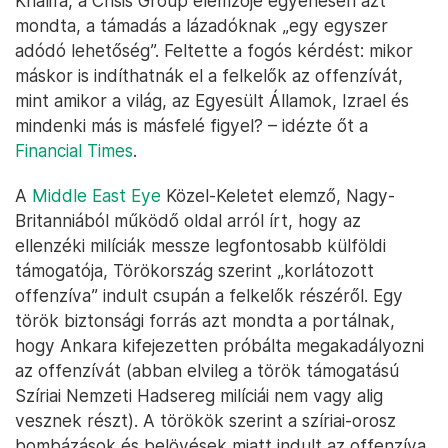
Khalifa, a Crisis Group elemzője egyenesen azt
mondta, a támadás a lázadóknak „egy egyszer
adódó lehetőség”. Feltette a fogós kérdést: mikor
máskor is indíthatnák el a felkelők az offenzívát,
mint amikor a világ, az Egyesült Államok, Izrael és
mindenki más is másfelé figyel? – idézte őt a
Financial Times
.
A
Middle East Eye
Közel-Keletet elemző, Nagy-
Britanniából működő oldal arról írt, hogy az
ellenzéki milíciák messze legfontosabb külföldi
támogatója, Törökország szerint „korlátozott
offenzíva” indult csupán a felkelők részéről. Egy
török biztonsági forrás azt mondta a portálnak,
hogy Ankara kifejezetten próbálta megakadályozni
az offenzívát (abban elvileg a török támogatású
Szíriai Nemzeti Hadsereg milíciái nem vagy alig
vesznek részt). A törökök szerint a szíriai-orosz
bombázások és belövések miatt indult az offenzíva,