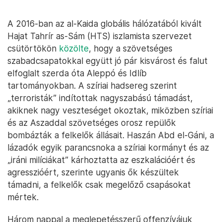
A 2016-ban az al-Kaida globális hálózatából kivált
Hajat Tahrír as-Sám (HTS) iszlamista szervezet
csütörtökön
közölte
, hogy a szövetséges
szabadcsapatokkal együtt jó pár kisvárost és falut
elfoglalt szerda óta Aleppó és Idlíb
tartományokban. A szíriai hadsereg szerint
„terroristák” indítottak nagyszabású támadást,
akiknek nagy veszteséget okoztak, miközben szíriai
és az Aszaddal szövetséges orosz repülők
bombázták a felkelők állásait. Haszán Abd el-Gáni, a
lázadók egyik parancsnoka a szíriai kormányt és az
„iráni milíciákat” kárhoztatta az eszkalációért és
agresszióért, szerinte ugyanis ők készültek
támadni, a felkelők csak megelőző csapásokat
mértek.
Három nappal a meglepetésszerű offenzívájuk