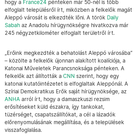
hogy a
France24
pénteken már 50-nél is több
elfoglalt településről írt, miközben a felkelők magát
Aleppó városát is elkezdték lőni. A török
Daily
Sabah
az Anadolu hírügynökségre hivatkozva már
245 négyzetkilométer elfoglalt területről írt.
„Erőink megkezdték a behatolást Aleppó városába”
– közölte a felkelők újonnan alakított koalíciója, a
Katonai Műveletek Parancsnoksága pénteken. A
felkelők azt állították a
CNN
szerint, hogy egy
katonai kutatóintézetet is elfoglaltak Aleppónál. A
Szíriai Demokratikus Erők saját hírügynöksége, az
ANHA
arról írt, hogy a damaszkuszi rezsim
erősítéseket küld északra, így tankokat,
tüzérséget, csapatszállítókat, a cél a lázadók
előrenyomulásának megállítása, és a települések
visszafoglalása.