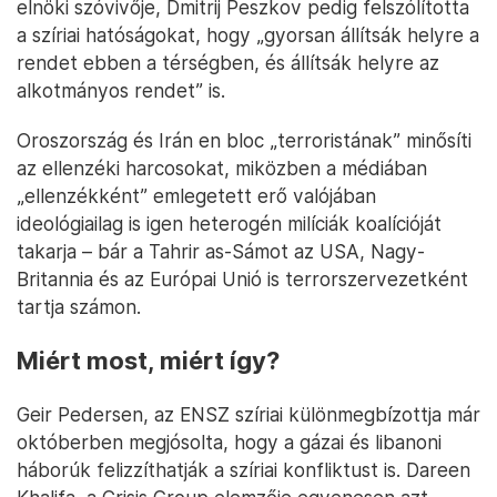
elnöki szóvivője, Dmitrij Peszkov pedig felszólította
a szíriai hatóságokat, hogy „gyorsan állítsák helyre a
rendet ebben a térségben, és állítsák helyre az
alkotmányos rendet” is.
Oroszország és Irán en bloc „terroristának” minősíti
az ellenzéki harcosokat, miközben a médiában
„ellenzékként” emlegetett erő valójában
ideológiailag is igen heterogén milíciák koalícióját
takarja – bár a Tahrir as-Sámot az USA, Nagy-
Britannia és az Európai Unió is terrorszervezetként
tartja számon.
Miért most, miért így?
Geir Pedersen, az ENSZ szíriai különmegbízottja már
októberben megjósolta, hogy a gázai és libanoni
háborúk felizzíthatják a szíriai konfliktust is. Dareen