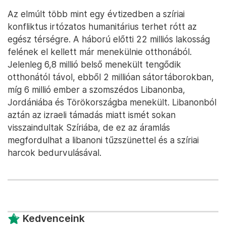
Az elmúlt több mint egy évtizedben a szíriai
konfliktus irtózatos humanitárius terhet rótt az
egész térségre. A háború előtti 22 milliós lakosság
felének el kellett már menekülnie otthonából.
Jelenleg 6,8 millió belső menekült tengődik
otthonától távol, ebből 2 millióan sátortáborokban,
míg 6 millió ember a szomszédos Libanonba,
Jordániába és Törökországba menekült. Libanonból
aztán az izraeli támadás miatt ismét sokan
visszaindultak Szíriába, de ez az áramlás
megfordulhat a libanoni tűzszünettel és a szíriai
harcok bedurvulásával.
Kedvenceink