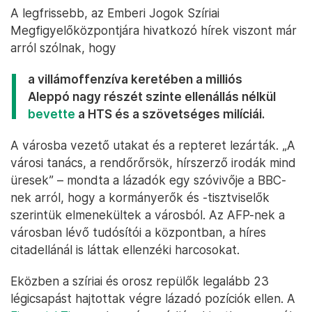
A legfrissebb, az Emberi Jogok Szíriai
Megfigyelőközpontjára hivatkozó hírek viszont már
arról szólnak, hogy
a villámoffenzíva keretében a milliós
Aleppó nagy részét szinte ellenállás nélkül
bevette
a HTS és a szövetséges milíciái.
A városba vezető utakat és a repteret lezárták. „A
városi tanács, a rendőrőrsök, hírszerző irodák mind
üresek” – mondta a lázadók egy szóvivője a BBC-
nek arról, hogy a kormányerők és -tisztviselők
szerintük elmenekültek a városból. Az AFP-nek a
városban lévő tudósítói a központban, a híres
citadellánál is láttak ellenzéki harcosokat.
Eközben a szíriai és orosz repülők legalább 23
légicsapást hajtottak végre lázadó pozíciók ellen. A