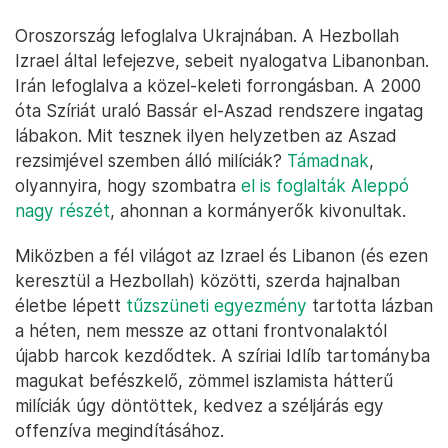
Oroszország lefoglalva Ukrajnában. A Hezbollah
Izrael által lefejezve, sebeit nyalogatva Libanonban.
Irán lefoglalva a közel-keleti forrongásban. A 2000
óta Szíriát uraló Bassár el-Aszad rendszere ingatag
lábakon. Mit tesznek ilyen helyzetben az Aszad
rezsimjével szemben álló milíciák?
Támadnak
,
olyannyira, hogy szombatra
el is foglalták Aleppó
nagy részét
, ahonnan a kormányerők kivonultak.
Miközben a fél világot az Izrael és Libanon (és ezen
keresztül a Hezbollah) közötti, szerda hajnalban
életbe lépett
tűzszüneti egyezmény
tartotta lázban
a héten, nem messze az ottani frontvonalaktól
újabb harcok kezdődtek. A szíriai Idlíb tartományba
magukat befészkelő, zömmel iszlamista hátterű
milíciák úgy döntöttek, kedvez a széljárás egy
offenzíva megindításához.