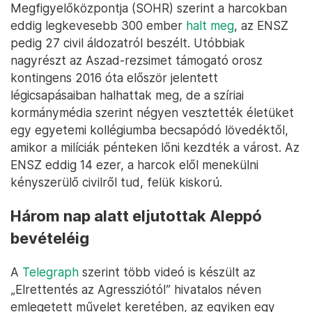
Megfigyelőközpontja (SOHR) szerint a harcokban
eddig legkevesebb 300 ember
halt meg
, az ENSZ
pedig 27 civil áldozatról beszélt. Utóbbiak
nagyrészt az Aszad-rezsimet támogató orosz
kontingens 2016 óta először jelentett
légicsapásaiban halhattak meg, de a szíriai
kormánymédia szerint négyen vesztették életüket
egy egyetemi kollégiumba becsapódó lövedéktől,
amikor a milíciák pénteken lőni kezdték a várost. Az
ENSZ eddig 14 ezer, a harcok elől menekülni
kényszerülő civilről tud, felük kiskorú.
Három nap alatt eljutottak Aleppó
bevételéig
A
Telegraph
szerint több videó is készült az
„Elrettentés az Agressziótól” hivatalos néven
emlegetett művelet keretében, az egyiken egy