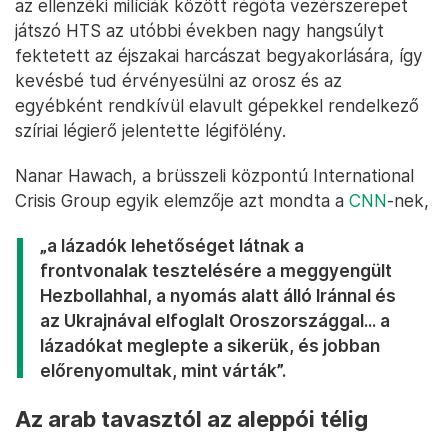
az ellenzéki milíciák között régóta vezérszerepet
játszó HTS az utóbbi években nagy hangsúlyt
fektetett az éjszakai harcászat begyakorlására, így
kevésbé tud érvényesülni az orosz és az
egyébként rendkívül elavult gépekkel rendelkező
szíriai légierő jelentette légifölény.
Nanar Hawach, a brüsszeli központú International
Crisis Group egyik elemzője azt mondta a
CNN
-nek,
„a lázadók lehetőséget látnak a
frontvonalak tesztelésére a meggyengült
Hezbollahhal, a nyomás alatt álló Iránnal és
az Ukrajnával elfoglalt Oroszországgal... a
lázadókat meglepte a sikerük, és jobban
előrenyomultak, mint várták”.
Az arab tavasztól az aleppói télig