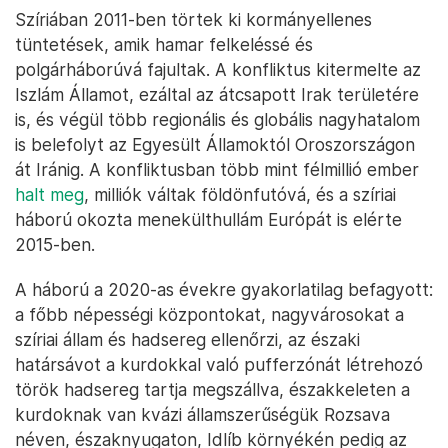
Szíriában 2011-ben törtek ki kormányellenes
tüntetések, amik hamar felkeléssé és
polgárháborúvá fajultak. A konfliktus kitermelte az
Iszlám Államot, ezáltal az átcsapott Irak területére
is, és végül több regionális és globális nagyhatalom
is belefolyt az Egyesült Államoktól Oroszországon
át Iránig. A konfliktusban több mint félmillió ember
halt meg
, milliók váltak földönfutóvá, és a szíriai
háború okozta menekülthullám Európát is elérte
2015-ben.
A háború a 2020-as évekre gyakorlatilag befagyott:
a főbb népességi központokat, nagyvárosokat a
szíriai állam és hadsereg ellenőrzi, az északi
határsávot a kurdokkal való pufferzónát létrehozó
török hadsereg tartja megszállva, északkeleten a
kurdoknak van kvázi államszerűségük Rozsava
néven, északnyugaton, Idlíb környékén pedig az