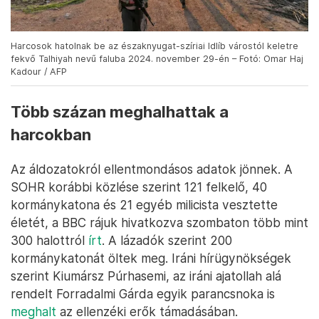
Harcosok hatolnak be az északnyugat-szíriai Idlíb várostól keletre
fekvő Talhiyah nevű faluba 2024. november 29-én – Fotó: Omar Haj
Kadour / AFP
Több százan meghalhattak a
harcokban
Az áldozatokról ellentmondásos adatok jönnek. A
SOHR korábbi közlése szerint 121 felkelő, 40
kormánykatona és 21 egyéb milicista vesztette
életét, a BBC rájuk hivatkozva szombaton több mint
300 halottról
írt
. A lázadók szerint 200
kormánykatonát öltek meg. Iráni hírügynökségek
szerint Kiumársz Púrhasemi, az iráni ajatollah alá
rendelt Forradalmi Gárda egyik parancsnoka is
meghalt
az ellenzéki erők támadásában.