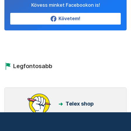
Kövess minket Facebookon is!
Követem!
Legfontosabb
Telex shop