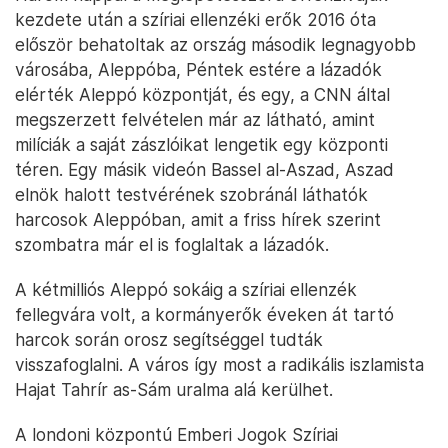
kezdete után a szíriai ellenzéki erők 2016 óta
először behatoltak az ország második legnagyobb
városába, Aleppóba, Péntek estére a lázadók
elérték Aleppó központját, és egy, a CNN által
megszerzett felvételen már az látható, amint
milíciák a saját zászlóikat lengetik egy központi
téren. Egy másik videón Bassel al-Aszad, Aszad
elnök halott testvérének szobránál láthatók
harcosok Aleppóban, amit a friss hírek szerint
szombatra már el is foglaltak a lázadók.
A kétmilliós Aleppó sokáig a szíriai ellenzék
fellegvára volt, a kormányerők éveken át tartó
harcok során orosz segítséggel tudták
visszafoglalni. A város így most a radikális iszlamista
Hajat Tahrír as-Sám uralma alá kerülhet.
A londoni központú Emberi Jogok Szíriai