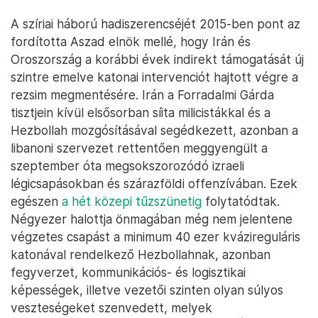
A szíriai háború hadiszerencséjét 2015-ben pont az
fordította Aszad elnök mellé, hogy Irán és
Oroszország a korábbi évek indirekt támogatását új
szintre emelve katonai intervenciót hajtott végre a
rezsim megmentésére. Irán a Forradalmi Gárda
tisztjein kívül elsősorban síita milicistákkal és a
Hezbollah mozgósításával segédkezett, azonban a
libanoni szervezet rettentően meggyengült a
szeptember óta megsokszorozódó izraeli
légicsapásokban és szárazföldi offenzívában. Ezek
egészen
a hét közepi tűzszünetig
folytatódtak.
Négyezer halottja önmagában még nem jelentene
végzetes csapást a minimum 40 ezer kvázireguláris
katonával rendelkező Hezbollahnak, azonban
fegyverzet, kommunikációs- és logisztikai
képességek, illetve vezetői szinten olyan súlyos
veszteségeket szenvedett, melyek