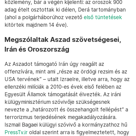
közlemény, bár a végén kijelenti: az oroszok 900
adag ételt osztottak ki délen, Derá tartományban
(ahol a polgárháborúhoz vezető
első tüntetések
kitörtek majdnem 14 éve).
Megszólaltak Aszad szövetségesei,
Irán és Oroszország
Az Aszadot támogató Irán úgy reagált az
offenzívára, mint ami „része az ördögi rezsim és az
USA tervének” – utalt Izraelre, illetve arra, hogy az
ellenzéki milíciák a 2010-es évek első felében az
Egyesült Államok támogatását élvezték. Az iráni
külügyminisztérium szóvivője szükségesnek
nevezte a „határozott és összehangolt fellépést” a
terrorizmus terjedésének megakadályozására.
Iszmail Bagaei külügyi szóvivő a kormányzathoz hű
PressTv.ir
oldal szerint arra is figyelmeztetett, hogy