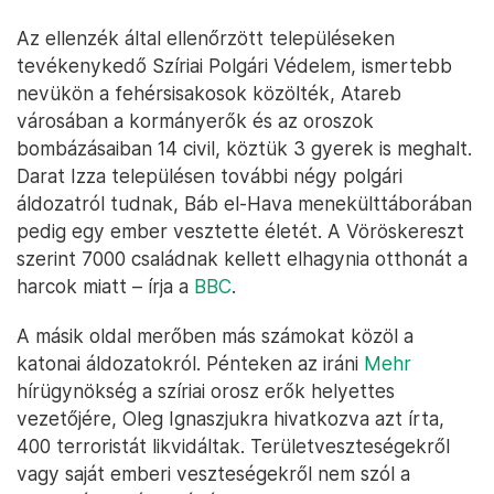
Az ellenzék által ellenőrzött településeken
tevékenykedő Szíriai Polgári Védelem, ismertebb
nevükön a fehérsisakosok közölték, Atareb
városában a kormányerők és az oroszok
bombázásaiban 14 civil, köztük 3 gyerek is meghalt.
Darat Izza településen további négy polgári
áldozatról tudnak, Báb el-Hava menekülttáborában
pedig egy ember vesztette életét. A Vöröskereszt
szerint 7000 családnak kellett elhagynia otthonát a
harcok miatt – írja a
BBC
.
A másik oldal merőben más számokat közöl a
katonai áldozatokról. Pénteken az iráni
Mehr
hírügynökség a szíriai orosz erők helyettes
vezetőjére, Oleg Ignaszjukra hivatkozva azt írta,
400 terroristát likvidáltak. Területveszteségekről
vagy saját emberi veszteségekről nem szól a