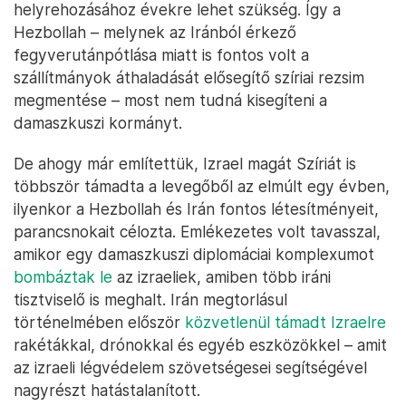
helyrehozásához évekre lehet szükség. Így a
Hezbollah – melynek az Iránból érkező
fegyverutánpótlása miatt is fontos volt a
szállítmányok áthaladását elősegítő szíriai rezsim
megmentése – most nem tudná kisegíteni a
damaszkuszi kormányt.
De ahogy már említettük, Izrael magát Szíriát is
többször támadta a levegőből az elmúlt egy évben,
ilyenkor a Hezbollah és Irán fontos létesítményeit,
parancsnokait célozta. Emlékezetes volt tavasszal,
amikor egy damaszkuszi diplomáciai komplexumot
bombáztak le
az izraeliek, amiben több iráni
tisztviselő is meghalt. Irán megtorlásul
történelmében először
közvetlenül támadt Izraelre
rakétákkal, drónokkal és egyéb eszközökkel – amit
az izraeli légvédelem szövetségesei segítségével
nagyrészt hatástalanított.