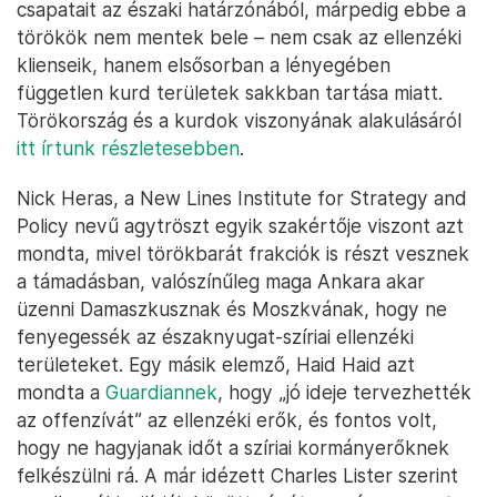
csapatait az északi határzónából, márpedig ebbe a
törökök nem mentek bele – nem csak az ellenzéki
klienseik, hanem elsősorban a lényegében
független kurd területek sakkban tartása miatt.
Törökország és a kurdok viszonyának alakulásáról
itt írtunk részletesebben
.
Nick Heras, a New Lines Institute for Strategy and
Policy nevű agytröszt egyik szakértője viszont azt
mondta, mivel törökbarát frakciók is részt vesznek
a támadásban, valószínűleg maga Ankara akar
üzenni Damaszkusznak és Moszkvának, hogy ne
fenyegessék az északnyugat-szíriai ellenzéki
területeket. Egy másik elemző, Haid Haid azt
mondta a
Guardiannek
, hogy „jó ideje tervezhették
az offenzívát” az ellenzéki erők, és fontos volt,
hogy ne hagyjanak időt a szíriai kormányerőknek
felkészülni rá. A már idézett Charles Lister szerint