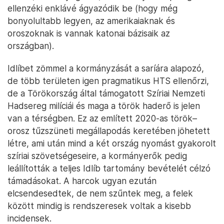
ellenzéki enklávé ágyazódik be (hogy még
bonyolultabb legyen, az amerikaiaknak és
oroszoknak is vannak katonai bázisaik az
országban).
Idlíbet zömmel a kormányzását a saríára alapozó,
de több területen igen pragmatikus HTS ellenőrzi,
de a Törökország által támogatott Szíriai Nemzeti
Hadsereg milíciái és maga a török haderő is jelen
van a térségben. Ez az említett 2020-as török–
orosz tűzszüneti megállapodás keretében jöhetett
létre, ami után mind a két ország nyomást gyakorolt
szíriai szövetségeseire, a kormányerők pedig
leállították a teljes Idlíb tartomány bevételét célzó
támadásokat. A harcok ugyan ezután
elcsendesedtek, de nem szűntek meg, a felek
között mindig is rendszeresek voltak a kisebb
incidensek.