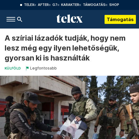
TELEX
AFTER
G7
KARAKTER
TÁMOGATÁS
SHOP
Támogatás
A szíriai lázadók tudják, hogy nem
lesz még egy ilyen lehetőségük,
gyorsan ki is használták
Legfontosabb
KÜLFÖLD