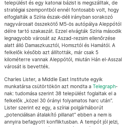
települést és egy katonai bázist is megszálltak, de
stratégiai szempontból ennél fontosabb volt, hogy
elfoglalták a Szíria észak-déli irányban sorakozó
nagyvárosait összekötő M5-ös autópálya Aleppótól
délre tartó szakaszát. Ezzel elvágták Szíria második
legnagyobb városát az Aszad-rezsim ellenőrzése
alatt álló Damaszkusztól, Homsztól és Hamától. A
felkelők később azt állították, már csak 5
kilométerre vannak Aleppótól, miután Hán el-Asszal
városát is bevették.
Charles Lister, a Middle East Institute egyik
munkatársa csütörtökön azt mondta a
Telegraph
-
nak: tudomása szerint 38 települést foglaltak el a
felkelők „közel 30 órányi folyamatos harc után”.
Lister szerint ez egy, a szíriai polgárháborút
„potenciálisan átalakító pillanat” ebben a nem is
annyira befagyott konfliktusban. A tempót jól jelzi,