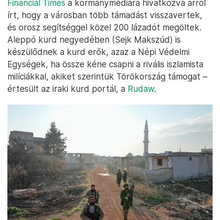
Financial Times
a kormánymédiára hivatkozva arról
írt, hogy a városban több támadást visszavertek,
és orosz segítséggel közel 200 lázadót megöltek.
Aleppó kurd negyedében (Sejk Makszúd) is
készülődnek a kurd erők, azaz a Népi Védelmi
Egységek, ha össze kéne csapni a rivális iszlamista
milíciákkal, akiket szerintük Törökország támogat –
értesült az iraki kurd portál, a
Rudaw
.