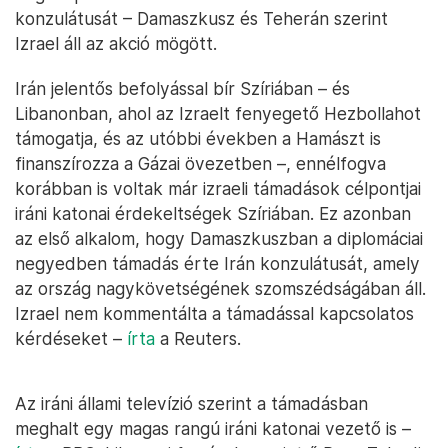
konzulátusát – Damaszkusz és Teherán szerint
Izrael áll az akció mögött.
Irán jelentős befolyással bír Szíriában – és
Libanonban, ahol az Izraelt fenyegető Hezbollahot
támogatja, és az utóbbi években a Hamászt is
finanszírozza a Gázai övezetben –, ennélfogva
korábban is voltak már izraeli támadások célpontjai
iráni katonai érdekeltségek Szíriában. Ez azonban
az első alkalom, hogy Damaszkuszban a diplomáciai
negyedben támadás érte Irán konzulátusát, amely
az ország nagykövetségének szomszédságában áll.
Izrael nem kommentálta a támadással kapcsolatos
kérdéseket –
írta
a Reuters.
Az iráni állami televízió szerint a támadásban
meghalt egy magas rangú iráni katonai vezető is –