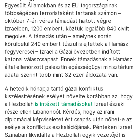
Egyesült Államokban és az EU tagországainak
többségében terroristaként tartanak számon –
október 7-én véres támadást hajtott végre
Izraelben, 1200 embert, köztük legalább 840 civilt
megölve. A támadás után – amelynek során
körülbelül 240 embert túszul is ejtettek a Hamász
fegyveresei – Izrael a Gázai övezetben indított
katonai válaszcsapást. Ennek támadásnak a Hamász
által ellenőrzött palesztin egészségügyi minisztérium
adatai szerint több mint 32 ezer áldozata van.
A hetedik hónapja tartó gázai konfliktus
kiszélesítésének esélyét növelte korábban az, hogy
a Hezbollah
is intézett támadásokat
Izrael északi
része ellen Libanonból. Kérdés, hogy az iráni
diplomáciai képviseletet ért csapás után nőhet-e az
esélye a konfliktus eszkalációjának. Pénteken Izrael
Szíriában likvidálta a Hezbollah egyik vezetőjét is.