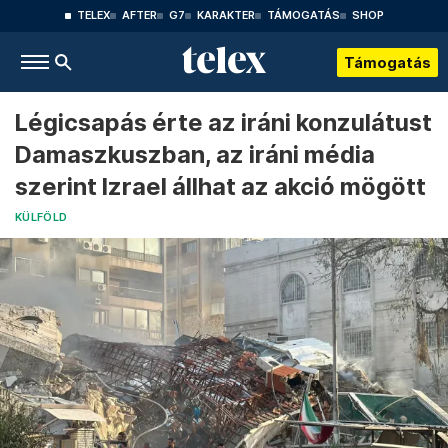
TELEX
AFTER
G7
KARAKTER
TÁMOGATÁS
SHOP
Támogatás
Légicsapás érte az iráni konzulátust
Damaszkuszban, az iráni média
szerint Izrael állhat az akció mögött
KÜLFÖLD