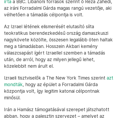
írta
a BBC. Libanoni források szerint ő Reza Zahedi,
az iráni Forradalmi Gárda magas rangú vezetője, aki
vélhetően a támadás célpontja is volt.
Az Izrael létének elismerését elutasító síita
teokratikus berendezkedésű ország damaszkuszi
nagykövete közölte, összesen legalább öten haltak
meg a támadásban. Hosszein Akbari kemény
válaszcsapást ígért Izraellel szemben a támadás
után, de arról, hogy az milyen jellegű lehet,
közelebbit nem árult el.
Izraeli tisztviselők a The New York Times szerint
azt
mondták
, hogy az épület a Forradalmi Gárda
központja volt, így legitim katonai célpontnak
minősül.
Irán a Hamász támogatásával szerepet játszhatott
abban, hogy a palesztin szervezet – amelyet az