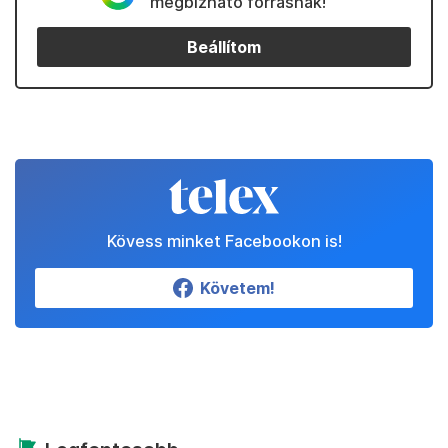
megbízható forrásnak!
Beállítom
Kövess minket Facebookon is!
Követem!