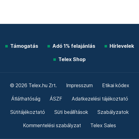
Támogatás
Adó 1% felajánlás
Hírlevelek
Telex Shop
© 2026 Telex.hu Zrt.
Impresszum
Etikai kódex
Átláthatóság
ÁSZF
Adatkezelési tájékoztató
Sütitájékoztató
Süti beállítások
Szabályzatok
Kommentelési szabályzat
Telex Sales