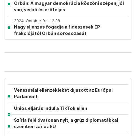
Orbán: A magyar demokrácia köszöni szépen, jól
van, vérbő és erőteljes
2024. October 9. – 12:38
Nagy éljenzés fogadja a fideszesek EP-
frakciójától Orbán sorosozását
Venezuelai ellenzékieket díjazott az Európai
Parlament
Uniós eljárás indul a TikTok ellen
Szíria felé óvatosan nyit, a grúz diplomatákkal
szemben zár az EU