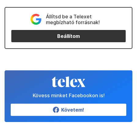
Állítsd be a Telexet
megbízható forrásnak!
Beállítom
Kövess minket Facebookon is!
Követem!