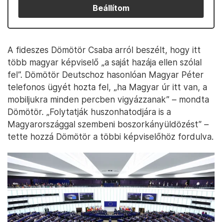
Beállítom
A fideszes Dömötör Csaba arról beszélt, hogy itt
több magyar képviselő „a saját hazája ellen szólal
fel”. Dömötör Deutschoz hasonlóan Magyar Péter
telefonos ügyét hozta fel, „ha Magyar úr itt van, a
mobiljukra minden percben vigyázzanak” – mondta
Dömötör. „Folytatják huszonhatodjára is a
Magyarországgal szembeni boszorkányüldözést” –
tette hozzá Dömötör a többi képviselőhöz fordulva.