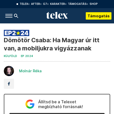
TELEX
AFTER
G7
KARAKTER
TÁMOGATÁS
SHOP
Támogatás
Dömötör Csaba: Ha Magyar úr itt
van, a mobiljukra vigyázzanak
KÜLFÖLD
EP 2024
Molnár Réka
Állítsd be a Telexet
megbízható forrásnak!