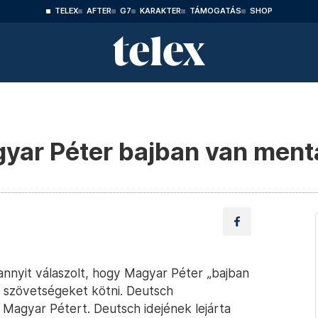
TELEX
AFTER
G7
KARAKTER
TÁMOGATÁS
SHOP
yar Péter bajban van ment
annyit válaszolt, hogy Magyar Péter „bajban
i szövetségeket kötni. Deutsch
Magyar Pétert. Deutsch idejének lejárta