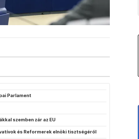
ópai Parlament
atákkal szemben zár az EU
vatívok és Reformerek elnöki tisztségéről