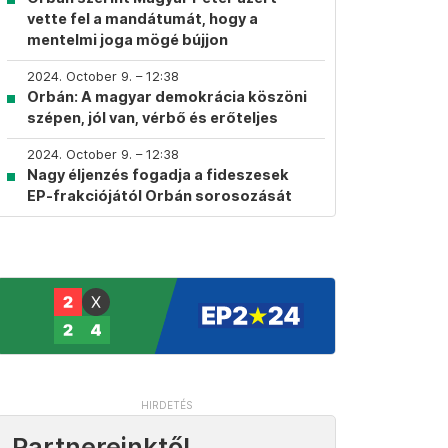
vette fel a mandátumát, hogy a
mentelmi joga mögé bújjon
2024. October 9. – 12:38
Orbán: A magyar demokrácia köszöni
szépen, jól van, vérbő és erőteljes
2024. October 9. – 12:38
Nagy éljenzés fogadja a fideszesek
EP-frakciójától Orbán sorosozását
Partnereinktől