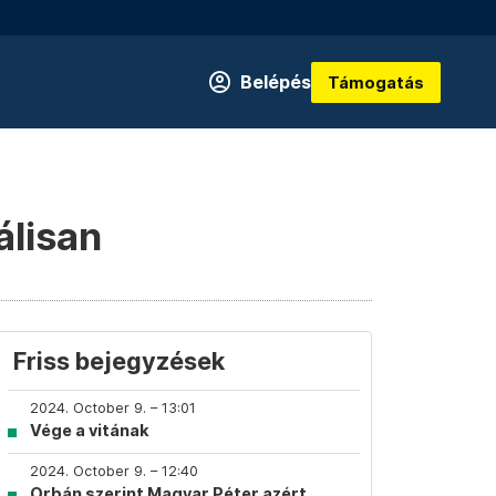
Belépés
Támogatás
álisan
Friss bejegyzések
2024. October 9. – 13:01
Vége a vitának
2024. October 9. – 12:40
Orbán szerint Magyar Péter azért