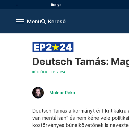
Ibolya
Menü
Kereső
Deutsch Tamás: Mag
KÜLFÖLD
EP 2024
Molnár Réka
Deutsch Tamás a kormányt ért kritikákra 
van mentálisan” és nem kéne vele politika
köztörvényes bűnelkövetőnek is nevezte 