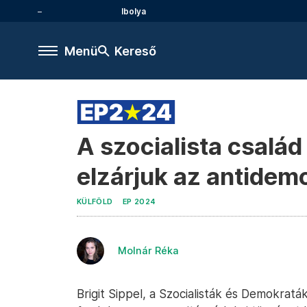
Ibolya
Menü
Kereső
A szocialista család 
elzárjuk az antidem
KÜLFÖLD
EP 2024
Molnár Réka
Brigit Sippel, a Szocialisták és Demokra