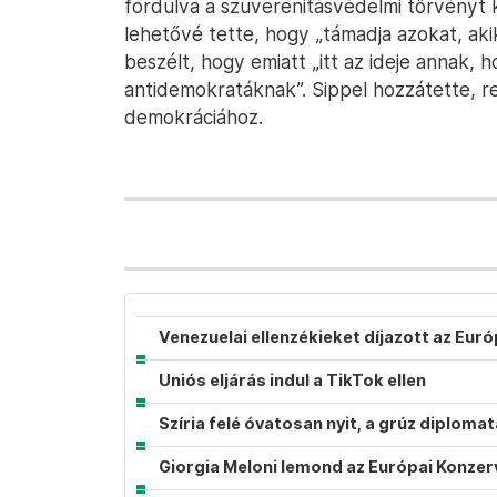
fordulva a szuverenitásvédelmi törvényt k
lehetővé tette, hogy „támadja azokat, aki
beszélt, hogy emiatt „itt az ideje annak, 
antidemokratáknak”. Sippel hozzátette, re
demokráciához.
Venezuelai ellenzékieket díjazott az Eur
Uniós eljárás indul a TikTok ellen
Szíria felé óvatosan nyit, a grúz diplom
Giorgia Meloni lemond az Európai Konzer