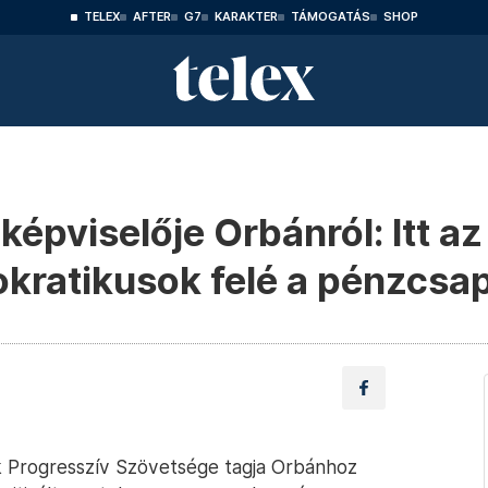
TELEX
AFTER
G7
KARAKTER
TÁMOGATÁS
SHOP
képviselője Orbánról: Itt az
okratikusok felé a pénzcsa
ták Progresszív Szövetsége tagja Orbánhoz