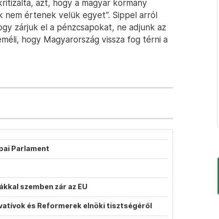
ritizálta, azt, hogy a magyar kormány
k nem értenek velük egyet”. Sippel arról
hogy zárjuk el a pénzcsapokat, ne adjunk az
méli, hogy Magyarország vissza fog térni a
ópai Parlament
atákkal szemben zár az EU
vatívok és Reformerek elnöki tisztségéről