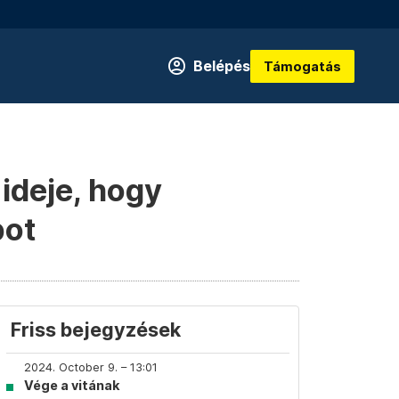
Belépés
Támogatás
 ideje, hogy
pot
Friss bejegyzések
2024. October 9. – 13:01
Vége a vitának