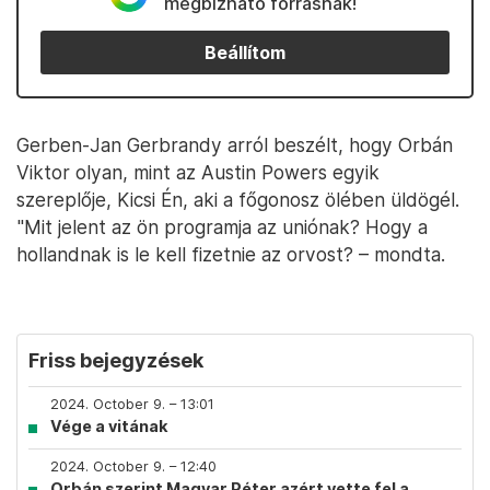
megbízható forrásnak!
Beállítom
Gerben-Jan Gerbrandy arról beszélt, hogy Orbán
Viktor olyan, mint az Austin Powers egyik
szereplője, Kicsi Én, aki a főgonosz ölében üldögél.
"Mit jelent az ön programja az uniónak? Hogy a
hollandnak is le kell fizetnie az orvost? – mondta.
Friss bejegyzések
2024. October 9. – 13:01
Vége a vitának
2024. October 9. – 12:40
Orbán szerint Magyar Péter azért vette fel a