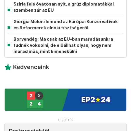
Szíria felé óvatosan nyit, a grúz diplomatákkal
szemben zár az EU
Giorgia Meloni lemond az Európai Konzervatívok
és Reformerek elnöki tisztségéről
Borvendég: Ma csak az EU-ban maradásunkra
tudnék voksolni, de előállhat olyan, hogy nem
marad más, mint kimenekülni
Kedvenceink