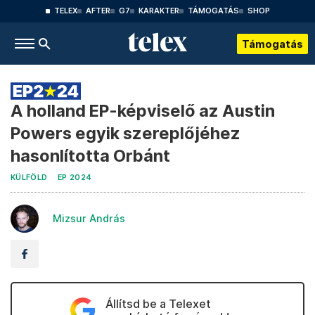
TELEX
AFTER
G7
KARAKTER
TÁMOGATÁS
SHOP
Támogatás
A holland EP-képviselő az Austin
Powers egyik szereplőjéhez
hasonlította Orbánt
KÜLFÖLD
EP 2024
Mizsur András
Állítsd be a Telexet