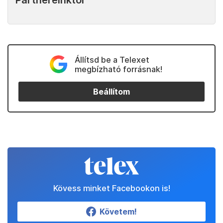
Partnereinktől
Állítsd be a Telexet
megbízható forrásnak!
Beállítom
Kövess minket Facebookon is!
Követem!