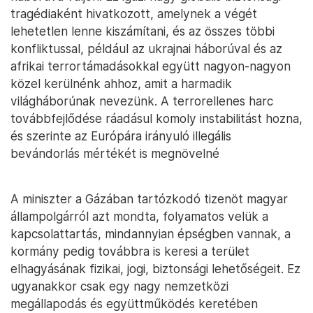
tragédiaként hivatkozott, amelynek a végét
lehetetlen lenne kiszámítani, és az összes többi
konfliktussal, például az ukrajnai háborúval és az
afrikai terrortámadásokkal együtt nagyon-nagyon
közel kerülnénk ahhoz, amit a harmadik
világháborúnak nevezünk. A terrorellenes harc
továbbfejlődése ráadásul komoly instabilitást hozna,
és szerinte az Európára irányuló illegális
bevándorlás mértékét is megnövelné
A miniszter a Gázában tartózkodó tizenöt magyar
állampolgárról azt mondta, folyamatos velük a
kapcsolattartás, mindannyian épségben vannak, a
kormány pedig továbbra is keresi a terület
elhagyásának fizikai, jogi, biztonsági lehetőségeit. Ez
ugyanakkor csak egy nagy nemzetközi
megállapodás és együttműködés keretében