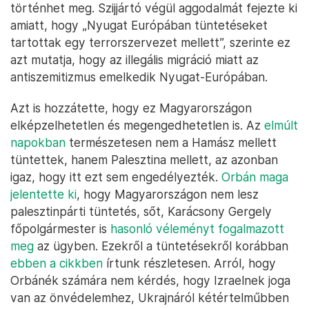
történhet meg. Szijjártó végül aggodalmát fejezte ki
amiatt, hogy „Nyugat Európában tüntetéseket
tartottak egy terrorszervezet mellett”, szerinte ez
azt mutatja, hogy az illegális migráció miatt az
antiszemitizmus emelkedik Nyugat-Európában.
Azt is hozzátette, hogy ez Magyarországon
elképzelhetetlen és megengedhetetlen is. Az
elmúlt
napokban
természetesen nem a Hamász mellett
tüntettek, hanem Palesztina mellett, az azonban
igaz, hogy itt ezt sem engedélyezték.
Orbán maga
jelentette ki
, hogy Magyarországon nem lesz
palesztinpárti tüntetés, sőt, Karácsony Gergely
főpolgármester is
hasonló véleményt fogalmazott
meg
az ügyben. Ezekről a tüntetésekről korábban
ebben a cikkben
írtunk részletesen. Arról, hogy
Orbánék számára nem kérdés, hogy Izraelnek joga
van az önvédelemhez, Ukrajnáról kétértelműbben