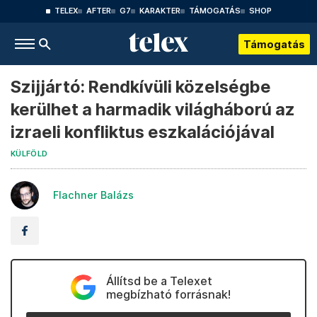
TELEX
AFTER
G7
KARAKTER
TÁMOGATÁS
SHOP
Támogatás
Szijjártó: Rendkívüli közelségbe
kerülhet a harmadik világháború az
izraeli konfliktus eszkalációjával
KÜLFÖLD
Flachner Balázs
Állítsd be a Telexet
megbízható forrásnak!