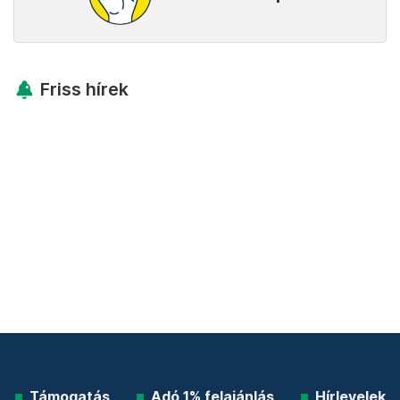
Friss hírek
Támogatás
Adó 1% felajánlás
Hírlevelek