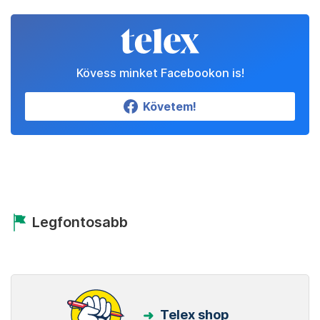
Kövess minket Facebookon is!
Követem!
Legfontosabb
Telex shop