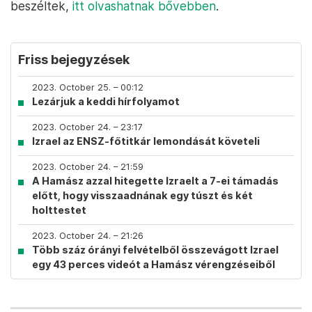
beszéltek,
itt olvashatnak bővebben
.
Friss bejegyzések
2023. October 25. – 00:12
Lezárjuk a keddi hírfolyamot
2023. October 24. – 23:17
Izrael az ENSZ-főtitkár lemondását követeli
2023. October 24. – 21:59
A Hamász azzal hitegette Izraelt a 7-ei támadás
előtt, hogy visszaadnának egy túszt és két
holttestet
2023. October 24. – 21:26
Több száz órányi felvételből összevágott Izrael
egy 43 perces videót a Hamász vérengzéseiből