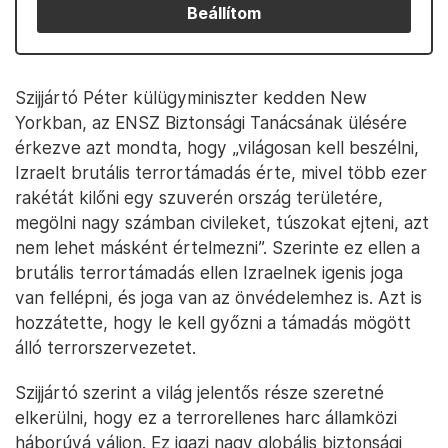
Beállítom
Szijjártó Péter külügyminiszter kedden New
Yorkban, az ENSZ Biztonsági Tanácsának ülésére
érkezve azt mondta, hogy „világosan kell beszélni,
Izraelt brutális terrortámadás érte, mivel több ezer
rakétát kilőni egy szuverén ország területére,
megölni nagy számban civileket, túszokat ejteni, azt
nem lehet másként értelmezni”. Szerinte ez ellen a
brutális terrortámadás ellen Izraelnek igenis joga
van fellépni, és joga van az önvédelemhez is. Azt is
hozzátette, hogy le kell győzni a támadás mögött
álló terrorszervezetet.
Szijjártó szerint a világ jelentős része szeretné
elkerülni, hogy ez a terrorellenes harc államközi
háborúvá váljon. Ez igazi nagy globális biztonsági