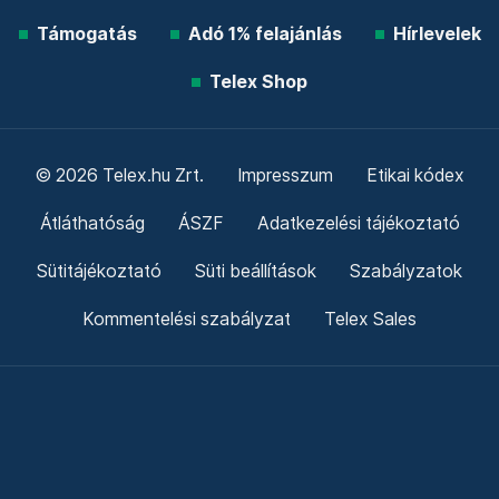
Támogatás
Adó 1% felajánlás
Hírlevelek
Telex Shop
© 2026 Telex.hu Zrt.
Impresszum
Etikai kódex
Átláthatóság
ÁSZF
Adatkezelési tájékoztató
Sütitájékoztató
Süti beállítások
Szabályzatok
Kommentelési szabályzat
Telex Sales