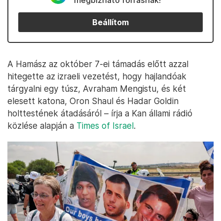
megbízható forrásnak!
Beállítom
A Hamász az október 7-ei támadás előtt azzal
hitegette az izraeli vezetést, hogy hajlandóak
tárgyalni egy túsz, Avraham Mengistu, és két
elesett katona, Oron Shaul és Hadar Goldin
holttestének átadásáról – írja a Kan állami rádió
közlése alapján a
Times of Israel
.