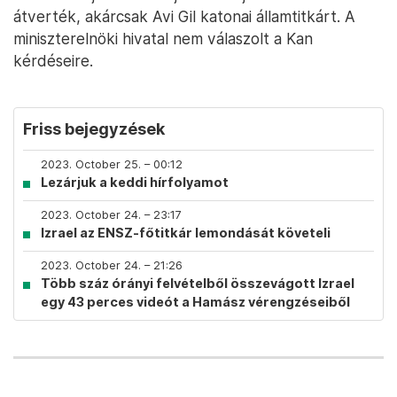
átverték, akárcsak Avi Gil katonai államtitkárt. A
miniszterelnöki hivatal nem válaszolt a Kan
kérdéseire.
Friss bejegyzések
2023. October 25. – 00:12
Lezárjuk a keddi hírfolyamot
2023. October 24. – 23:17
Izrael az ENSZ-főtitkár lemondását követeli
2023. October 24. – 21:26
Több száz órányi felvételből összevágott Izrael
egy 43 perces videót a Hamász vérengzéseiből