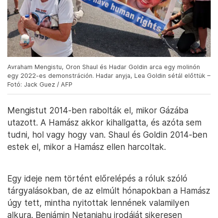
Avraham Mengistu, Oron Shaul és Hadar Goldin arca egy molinón
egy 2022-es demonstráción. Hadar anyja, Lea Goldin sétál előttük –
Fotó: Jack Guez / AFP
Mengistut 2014-ben rabolták el, mikor Gázába
utazott. A Hamász akkor kihallgatta, és azóta sem
tudni, hol vagy hogy van. Shaul és Goldin 2014-ben
estek el, mikor a Hamász ellen harcoltak.
Egy ideje nem történt előrelépés a róluk szóló
tárgyalásokban, de az elmúlt hónapokban a Hamász
úgy tett, mintha nyitottak lennének valamilyen
alkura. Benjámin Netanjahu irodáját sikeresen