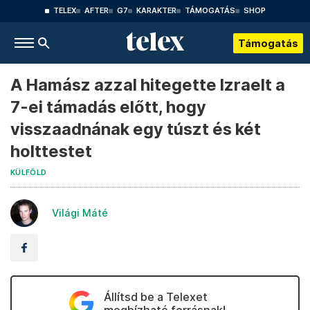
TELEX
AFTER
G7
KARAKTER
TÁMOGATÁS
SHOP
Támogatás
A Hamász azzal hitegette Izraelt a
7-ei támadás előtt, hogy
visszaadnának egy túszt és két
holttestet
KÜLFÖLD
Világi Máté
Állítsd be a Telexet