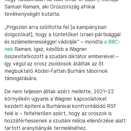
Samuel Ramani, aki Oroszország afrikai
tevékenységét kutatta.
„Prigozsin arra szólította fel [a kampányban
dolgozókat], hogy a tüntetőket Izrael-pártisággal
és iszlámellenességgel vádolják” – mondta
a BBC-
nek
Ramani. Igaz, később a Wagner
összevitatkozott a szudáni diktátor embereivel –
így végül az orosz zsoldosok átálltak az őt
megbuktató Abdel-Fattah Burháni tábornok
támogatására.
De nem teljesen álltak azért mellette, 2021–22
környékén ugyanis a Wagner kapcsolatokat
kezdett építeni a Burhánival konfrontálódó RSF
felé is – feltehetően azért, hogy az oroszok is
hozzáférhessenek a szudáni milícia ellenőrzése alatt
tartott aranybányák termeléséhez.