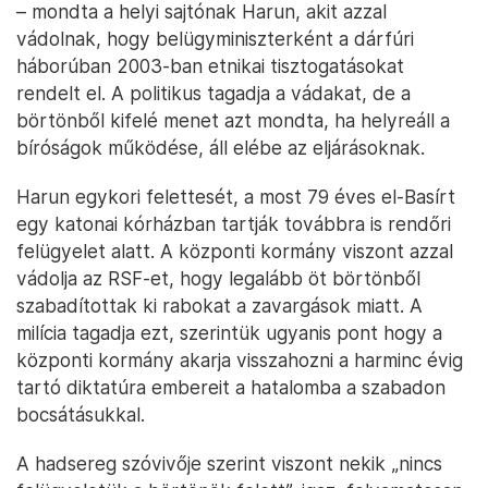
– mondta a helyi sajtónak Harun, akit azzal
vádolnak, hogy belügyminiszterként a dárfúri
háborúban 2003-ban etnikai tisztogatásokat
rendelt el. A politikus tagadja a vádakat, de a
börtönből kifelé menet azt mondta, ha helyreáll a
bíróságok működése, áll elébe az eljárásoknak.
Harun egykori felettesét, a most 79 éves el-Basírt
egy katonai kórházban tartják továbbra is rendőri
felügyelet alatt. A központi kormány viszont azzal
vádolja az RSF-et, hogy legalább öt börtönből
szabadítottak ki rabokat a zavargások miatt. A
milícia tagadja ezt, szerintük ugyanis pont hogy a
központi kormány akarja visszahozni a harminc évig
tartó diktatúra embereit a hatalomba a szabadon
bocsátásukkal.
A hadsereg szóvivője szerint viszont nekik „nincs