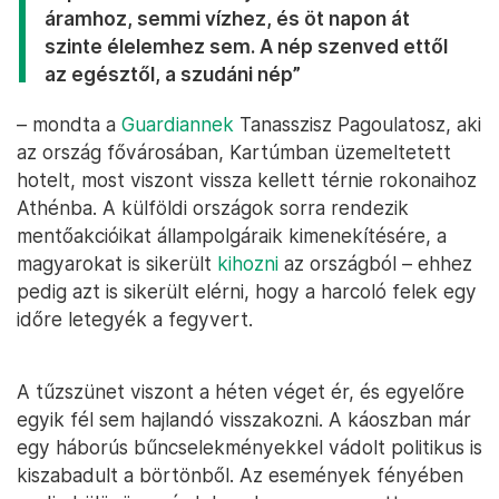
áramhoz, semmi vízhez, és öt napon át
szinte élelemhez sem. A nép szenved ettől
az egésztől, a szudáni nép”
– mondta a
Guardiannek
Tanasszisz Pagoulatosz, aki
az ország fővárosában, Kartúmban üzemeltetett
hotelt, most viszont vissza kellett térnie rokonaihoz
Athénba. A külföldi országok sorra rendezik
mentőakcióikat állampolgáraik kimenekítésére, a
magyarokat is sikerült
kihozni
az országból – ehhez
pedig azt is sikerült elérni, hogy a harcoló felek egy
időre letegyék a fegyvert.
A tűzszünet viszont a héten véget ér, és egyelőre
egyik fél sem hajlandó visszakozni. A káoszban már
egy háborús bűncselekményekkel vádolt politikus is
kiszabadult a börtönből. Az események fényében