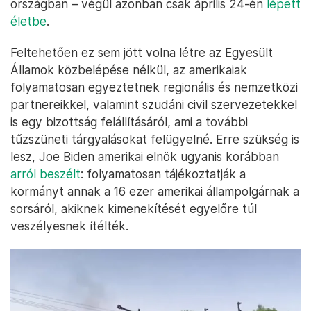
országban – végül azonban csak április 24-én
lépett
életbe
.
Feltehetően ez sem jött volna létre az Egyesült
Államok közbelépése nélkül, az amerikaiak
folyamatosan egyeztetnek regionális és nemzetközi
partnereikkel, valamint szudáni civil szervezetekkel
is egy bizottság felállításáról, ami a további
tűzszüneti tárgyalásokat felügyelné. Erre szükség is
lesz, Joe Biden amerikai elnök ugyanis korábban
arról beszélt
: folyamatosan tájékoztatják a
kormányt annak a 16 ezer amerikai állampolgárnak a
sorsáról, akiknek kimenekítését egyelőre túl
veszélyesnek ítélték.