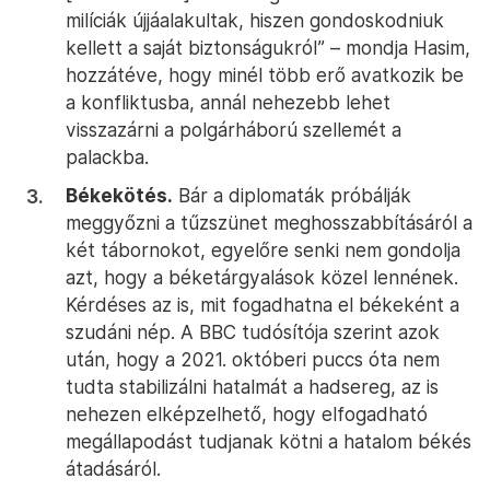
milíciák újjáalakultak, hiszen gondoskodniuk
kellett a saját biztonságukról” – mondja Hasim,
hozzátéve, hogy minél több erő avatkozik be
a konfliktusba, annál nehezebb lehet
visszazárni a polgárháború szellemét a
palackba.
Békekötés.
Bár a diplomaták próbálják
meggyőzni a tűzszünet meghosszabbításáról a
két tábornokot, egyelőre senki nem gondolja
azt, hogy a béketárgyalások közel lennének.
Kérdéses az is, mit fogadhatna el békeként a
szudáni nép. A BBC tudósítója szerint azok
után, hogy a 2021. októberi puccs óta nem
tudta stabilizálni hatalmát a hadsereg, az is
nehezen elképzelhető, hogy elfogadható
megállapodást tudjanak kötni a hatalom békés
átadásáról.