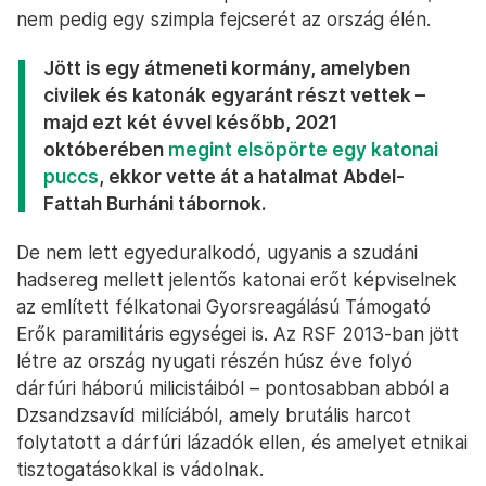
nem pedig egy szimpla fejcserét az ország élén.
Jött is egy átmeneti kormány, amelyben
civilek és katonák egyaránt részt vettek –
majd ezt két évvel később, 2021
októberében
megint elsöpörte egy katonai
puccs
, ekkor vette át a hatalmat Abdel-
Fattah Burháni tábornok.
De nem lett egyeduralkodó, ugyanis a szudáni
hadsereg mellett jelentős katonai erőt képviselnek
az említett félkatonai Gyorsreagálású Támogató
Erők paramilitáris egységei is. Az RSF 2013-ban jött
létre az ország nyugati részén húsz éve folyó
dárfúri háború milicistáiból – pontosabban abból a
Dzsandzsavíd milíciából, amely brutális harcot
folytatott a dárfúri lázadók ellen, és amelyet etnikai
tisztogatásokkal is vádolnak.