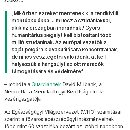
szökött.
„Miközben ezreket mentenek ki a rendkívüli
mentőakciókkal… mi lesz a szudániakkal,
akik az országban maradnak? Gyors
humanitárius segélyt kell biztosítani több
millió szudáninak. Az európai vezetők a
saját polgáraik evakuálására koncentrálnak,
de nincs vesztegetni való időnk, át kell
helyezzük a hangsúlyt az ott maradók
támogatására és védelmére”
– mondta a
Guardiannek
David Milibank, a
Nemzetközi Menekültügyi Bizottság elnök-
vezérigazgatója.
Az Egészségügyi Világszervezet (WHO) számításai
szerint a főváros egészségügyi intézményeinek
több mint 60 százaléka bezárt az utóbbi napokban.