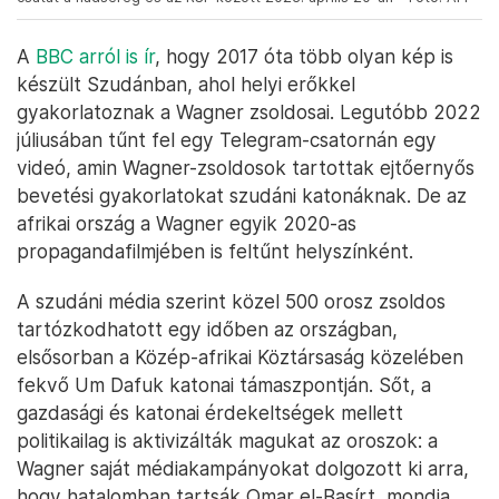
A
BBC arról is ír
, hogy 2017 óta több olyan kép is
készült Szudánban, ahol helyi erőkkel
gyakorlatoznak a Wagner zsoldosai. Legutóbb 2022
júliusában tűnt fel egy Telegram-csatornán egy
videó, amin Wagner-zsoldosok tartottak ejtőernyős
bevetési gyakorlatokat szudáni katonáknak. De az
afrikai ország a Wagner egyik 2020-as
propagandafilmjében is feltűnt helyszínként.
A szudáni média szerint közel 500 orosz zsoldos
tartózkodhatott egy időben az országban,
elsősorban a Közép-afrikai Köztársaság közelében
fekvő Um Dafuk katonai támaszpontján. Sőt, a
gazdasági és katonai érdekeltségek mellett
politikailag is aktivizálták magukat az oroszok: a
Wagner saját médiakampányokat dolgozott ki arra,
hogy hatalomban tartsák Omar el-Basírt, mondja