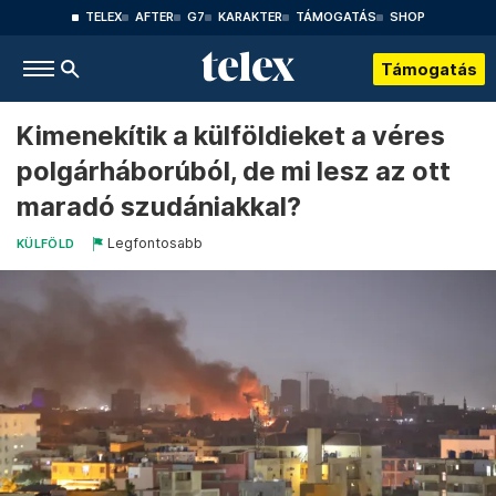
TELEX
AFTER
G7
KARAKTER
TÁMOGATÁS
SHOP
Támogatás
Kimenekítik a külföldieket a véres
polgárháborúból, de mi lesz az ott
maradó szudániakkal?
Legfontosabb
KÜLFÖLD