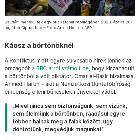
Szudáni menekültek egy brit katonai repülőgépen 2023. április 26-
án, úton Ciprus felé – Fotó: Arron Hoare / AFP
Káosz a börtönöknél
A konfliktus miatt egyre súlyosabb hírek jönnek az
országból:
a BBC arról számolt be
, hogy kiszabadult
a börtönből a volt diktátor, Omar el-Basír bizalmasa,
Ahmed Harun – akit a Nemzetközi Büntetőbíróság
emberiség elleni bűncselekményekkel vádol.
„Mivel nincs sem biztonságunk, sem vizünk,
sem élelmünk a börtönben, ráadásul egyre
többen halnak meg a falak között, úgy
döntöttünk, megvédjük magunkat”