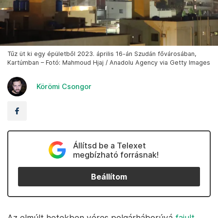
Tűz üt ki egy épületből 2023. április 16-án Szudán fővárosában,
Kartúmban – Fotó: Mahmoud Hjaj / Anadolu Agency via Getty Images
Körömi Csongor
Állítsd be a Telexet
megbízható forrásnak!
Beállítom
Az elmúlt hetekben véres polgárháborúvá
fajult