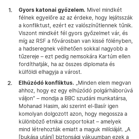
Gyors katonai győzelem.
Mivel mindkét
félnek egyelőre az az érdeke, hogy lejátsszák
a konfliktust, ezért ez valószínűtlennek tűnik.
Viszont mindkét fél gyors győzelmet vár, és
míg az RSF a fővárosban van kissé fölényben,
a hadseregnek vélhetően sokkal nagyobb a
tűzereje – ezt pedig nemsokára Kartúm ellen
fordíthatják, ha az összes diplomata és
külföldi elhagyja a várost.
Elhúzódó konfliktus.
„Minden elem megvan
ahhoz, hogy ez egy elhúzódó polgárháborúvá
váljon” – mondja a BBC szudáni munkatársa,
Mohanad Hasim, aki szerint el-Basír igen
komolyan dolgozott azon, hogy megossza a
különböző etnikai csoportokat – amelyek
mind létrehozták emiatt a maguk milíciáját. „A
[bukása utáni] biztonsági vákuumban ezek a