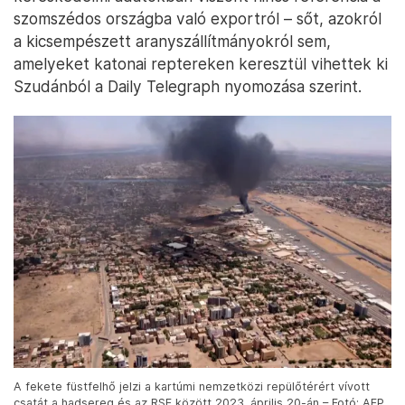
szomszédos országba való exportról – sőt, azokról
a kicsempészett aranyszállítmányokról sem,
amelyeket katonai reptereken keresztül vihettek ki
Szudánból a Daily Telegraph nyomozása szerint.
A fekete füstfelhő jelzi a kartúmi nemzetközi repülőtérért vívott
csatát a hadsereg és az RSF között 2023. április 20-án – Fotó: AFP