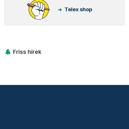
Telex shop
Friss hírek
Támogatás
Adó 1% felajánlás
Hírlevelek
Telex Shop