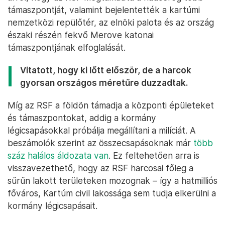
támaszpontját, valamint bejelentették a kartúmi
nemzetközi repülőtér, az elnöki palota és az ország
északi részén fekvő Merove katonai
támaszpontjának elfoglalását.
Vitatott, hogy ki lőtt először, de a harcok
gyorsan országos méretűre duzzadtak.
Míg az RSF a földön támadja a központi épületeket
és támaszpontokat, addig a kormány
légicsapásokkal próbálja megállítani a milíciát. A
beszámolók szerint az összecsapásoknak már
több
száz halálos áldozata van
. Ez feltehetően arra is
visszavezethető, hogy az RSF harcosai főleg a
sűrűn lakott területeken mozognak – így a hatmilliós
főváros, Kartúm civil lakossága sem tudja elkerülni a
kormány légicsapásait.