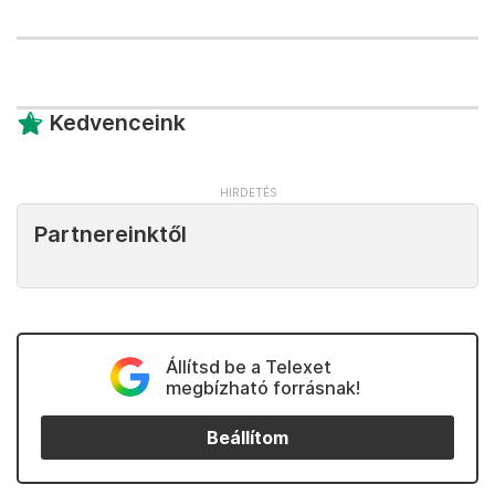
Kedvenceink
Partnereinktől
Állítsd be a Telexet
megbízható forrásnak!
Beállítom