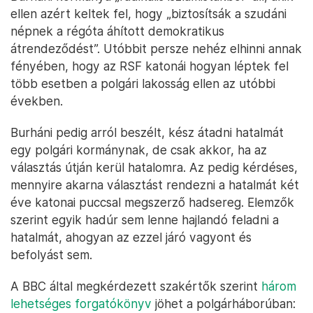
ellen azért keltek fel, hogy „biztosítsák a szudáni
népnek a régóta áhított demokratikus
átrendeződést”. Utóbbit persze nehéz elhinni annak
fényében, hogy az RSF katonái hogyan léptek fel
több esetben a polgári lakosság ellen az utóbbi
években.
Burháni pedig arról beszélt, kész átadni hatalmát
egy polgári kormánynak, de csak akkor, ha az
választás útján kerül hatalomra. Az pedig kérdéses,
mennyire akarna választást rendezni a hatalmát két
éve katonai puccsal megszerző hadsereg. Elemzők
szerint egyik hadúr sem lenne hajlandó feladni a
hatalmát, ahogyan az ezzel járó vagyont és
befolyást sem.
A BBC által megkérdezett szakértők szerint
három
lehetséges forgatókönyv
jöhet a polgárháborúban: