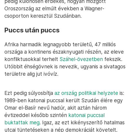
pedig különösen érdekes, hogyan mozgott
Oroszország az elmúlt években a Wagner-
csoporton keresztül Szudánban.
Puccs után puccs
Afrika harmadik legnagyobb területű, 47 milliós
országa a kontinens északnyugati részén, az eleve
konfliktusokkal terhelt
Száhel-övezetben
fekszik.
Utóbbit éhségövnek is nevezik, ugyanis a sivatagos
területre alig jut ivóvíz.
Ezt pedig súlyosbítja
az ország politikai helyzete
is:
1989-ben katonai puccsal került Szudán élére egy
Omar el-Basír nevű hadúr, akit aztán három
évtizeddel később szintén
katonai puccsal
buktattak meg
. Igaz, az ezt kikényszerítő hatalmas
utcai tüntetéseken a nép demokráciát követelt,