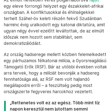
egy eleve forrongó helyzet egy északkelet-afrikai
országban. A konfliktusokkal és éhínségekkel
terhelt Száhel-öv keleti részén fekvő Szudánban
harminc évig uralkodott egy katonai diktatúra, amit
ugyan négy évvel ezelőtt leváltottak, de az elmúlt
időszak nem hozott sem stabilitást, sem
demokratizálódást.
Az ország hadserege mellett közben felemelkedett
egy párhuzamos félkatonai milícia, a Gyorsreagálású
Támogató Erők (RSF). Bár az utóbbi években voltak
arra tervek, hogy a milíciát bevonják a hadsereg
fennhatósága alá, az RSF nem volt hajlandó
megállapodni erről – a feszültség pedig most
országszerte fegyveres harcokhoz vezetett.
„Rettenetes volt ez az egész. Több mint tíz
napon keresztül nem jutottam semmi