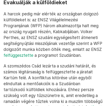
Evakuálják a külföldieket
A harcok pedig már elérték az országban dolgozó
külföldieket is: az ENSZ Világélelmezési
Programjának (WFP) három alkalmazottja halt meg
az ország nyugati részén, Kabkabíjában. Volker
Perthes, az ENSZ szudáni egységesített átmeneti
segítségnyújtási missziójának vezetője szerint a WFP
dolgozóit munka közben ölték meg, emiatt az ENSZ
felfüggesztette
a programot Szudánban.
A szomszédos Csád lezárta a szudáni határát, és
számos légitársaság is felfüggesztette a járatait
Kartúm felé. A konfliktus kitörése után egyből
elindultak a mentőakciók is a Szudánban
tartózkodó külföldiek kihozására. Ehhez persze
szükség volt egy tűzszünetre is, amit eredetileg a
ramadán végére tűztek volna ki a muszlim többségű