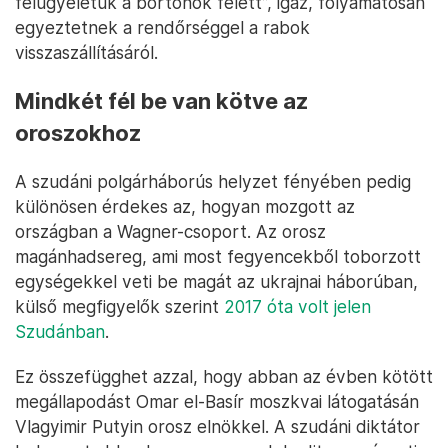
felügyeletük a börtönök felett”, igaz, folyamatosan
egyeztetnek a rendőrséggel a rabok
visszaszállításáról.
Mindkét fél be van kötve az
oroszokhoz
A szudáni polgárháborús helyzet fényében pedig
különösen érdekes az, hogyan mozgott az
országban a Wagner-csoport. Az orosz
magánhadsereg, ami most fegyencekből toborzott
egységekkel veti be magát az ukrajnai háborúban,
külső megfigyelők szerint
2017 óta volt jelen
Szudánban
.
Ez összefügghet azzal, hogy abban az évben kötött
megállapodást Omar el-Basír moszkvai látogatásán
Vlagyimir Putyin orosz elnökkel. A szudáni diktátor