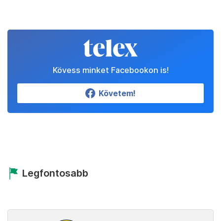
Kövess minket Facebookon is!
Követem!
Legfontosabb