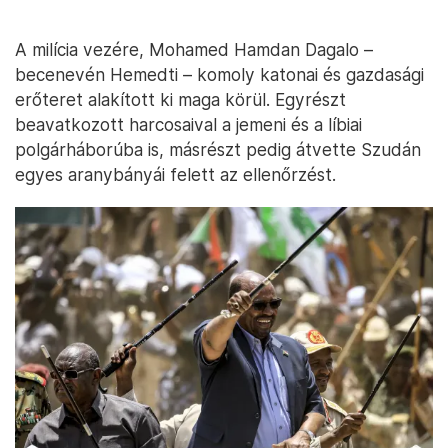
A milícia vezére, Mohamed Hamdan Dagalo –
becenevén Hemedti – komoly katonai és gazdasági
erőteret alakított ki maga körül. Egyrészt
beavatkozott harcosaival a jemeni és a líbiai
polgárháborúba is, másrészt pedig átvette Szudán
egyes aranybányái felett az ellenőrzést.