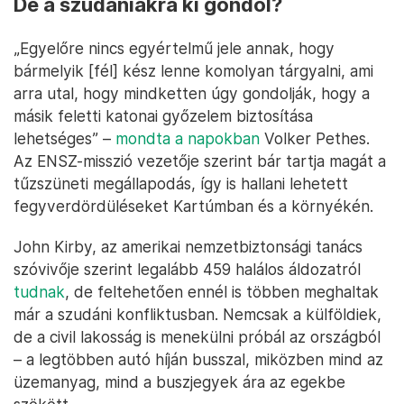
De a szudániakra ki gondol?
„Egyelőre nincs egyértelmű jele annak, hogy
bármelyik [fél] kész lenne komolyan tárgyalni, ami
arra utal, hogy mindketten úgy gondolják, hogy a
másik feletti katonai győzelem biztosítása
lehetséges” –
mondta a napokban
Volker Pethes.
Az ENSZ-misszió vezetője szerint bár tartja magát a
tűzszüneti megállapodás, így is hallani lehetett
fegyverdördüléseket Kartúmban és a környékén.
John Kirby, az amerikai nemzetbiztonsági tanács
szóvivője szerint legalább 459 halálos áldozatról
tudnak
, de feltehetően ennél is többen meghaltak
már a szudáni konfliktusban. Nemcsak a külföldiek,
de a civil lakosság is menekülni próbál az országból
– a legtöbben autó híján busszal, miközben mind az
üzemanyag, mind a buszjegyek ára az egekbe