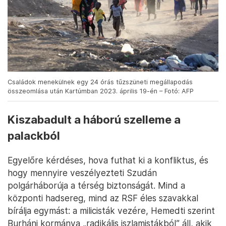
Családok menekülnek egy 24 órás tűzszüneti megállapodás
összeomlása után Kartúmban 2023. április 19-én – Fotó: AFP
Kiszabadult a háború szelleme a
palackból
Egyelőre kérdéses, hova futhat ki a konfliktus, és
hogy mennyire veszélyezteti Szudán
polgárháborúja a térség biztonságát. Mind a
központi hadsereg, mind az RSF éles szavakkal
bírálja egymást: a milicisták vezére, Hemedti szerint
Burháni kormánya „radikális iszlamistákból” áll, akik