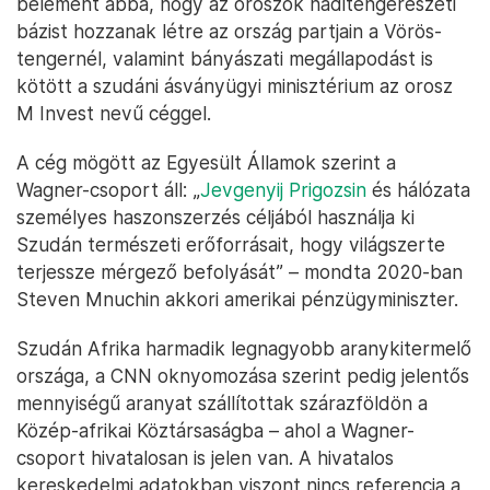
belement abba, hogy az oroszok haditengerészeti
bázist hozzanak létre az ország partjain a Vörös-
tengernél, valamint bányászati megállapodást is
kötött a szudáni ásványügyi minisztérium az orosz
M Invest nevű céggel.
A cég mögött az Egyesült Államok szerint a
Wagner-csoport áll: „
Jevgenyij Prigozsin
és hálózata
személyes haszonszerzés céljából használja ki
Szudán természeti erőforrásait, hogy világszerte
terjessze mérgező befolyását” – mondta 2020-ban
Steven Mnuchin akkori amerikai pénzügyminiszter.
Szudán Afrika harmadik legnagyobb aranykitermelő
országa, a CNN oknyomozása szerint pedig jelentős
mennyiségű aranyat szállítottak szárazföldön a
Közép-afrikai Köztársaságba – ahol a Wagner-
csoport hivatalosan is jelen van. A hivatalos
kereskedelmi adatokban viszont nincs referencia a