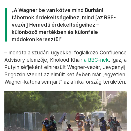
„A Wagner be van kötve mind Burháni
tábornok érdekeltségeihez, mind [az RSF-
vezér] Hemedti érdekeltségeihez –
különböző mértékben és különféle
módokon keresztül”
– mondta a szudáni ügyekkel foglalkozó Confluence
Advisory elemzője, Kholood Khair
a BBC-nek
. Igaz, a
Putyin séfjeként elhíresült Wagner-vezér, Jevgenyij
Prigozsin szerint az elmúlt két évben már „egyetlen
Wagner-katona sem járt” az afrikai ország területén.