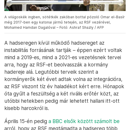
A világoskék ingben, sötétkék zakóban bottal pózoló Omar el-Basír
még 2017-ben egy katonai jármű tetején, az RSF vezérével,
Mohamed Hamdan Dagalóval – Fotó: Ashraf Shazly / AFP
A hadseregen kívül működő hadsereget az
instabilitás forrásának tartják – éppen ezért voltak
mind a 2019-es, mind a 2021-es vezetésnek tervei
arra, hogy az RSF-et beolvasszák a kormány
hadereje alá. Legutóbbi terveik szerint a
kormányerők két évet adtak volna az integrációra,
az RSF viszont tíz év haladékot kért erre. Hónapok
óta gyűlt a feszültség a két rivális erőtér közt, az
utóbbi hetekben pedig már lehetett hallani itt-ott
kisebb harcokról is.
Április 15-én pedig
a BBC elsők között számolt be
arról, hogy az RSF megtámadta a hadsereg több