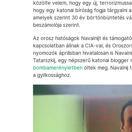
közölte velem, hogy egy új, terrorizmussal
hogy egy katonai bíróság fogja tárgyalni
amelyek szerint 30 év börtönbüntetés vá
beszámolója szerint.
Az orosz hatóságok Navalnijt és támogató
kapcsolatban állnak a CIA-val, és Oroszor
nyomozók áprilisban hivatalosan is Naval
Tatarszkij, egy népszerű katonai blogger 
bombamerényletben
öltek meg. Navalnij 
a gyilkossághoz.