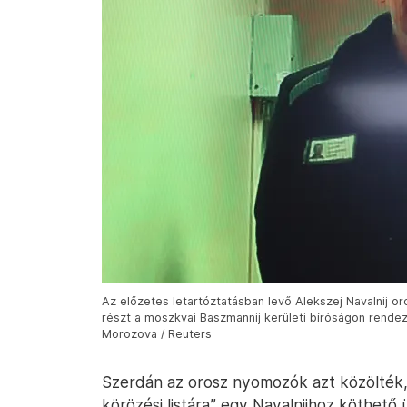
Az előzetes letartóztatásban levő Alekszej Navalnij or
részt a moszkvai Baszmannij kerületi bíróságon rendezet
Morozova / Reuters
Szerdán az orosz nyomozók azt közölték,
körözési listára” egy Navalnijhoz köthető