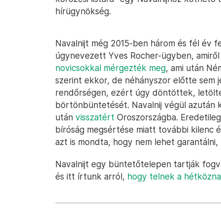
hírügynökség.
Navalnijt még 2015-ben három és fél év fe
úgynevezett Yves Rocher-ügyben, amirő
novicsokkal mérgezték meg
, ami után N
szerint ekkor, de néhányszor előtte sem 
rendőrségen, ezért úgy döntöttek, letölte
börtönbüntetését. Navalnij végül azután 
után
visszatért
Oroszországba. Eredetileg 
bíróság megsértése miatt további kilenc é
azt is mondta, hogy nem lehet garantálni, 
Navalnijt egy büntetőtelepen tartják fog
és itt írtunk arról,
hogy telnek a hétközna