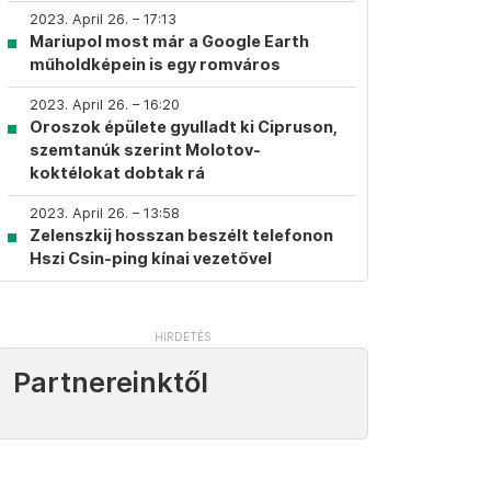
2023. April 26. – 17:13
Mariupol most már a Google Earth
műholdképein is egy romváros
2023. April 26. – 16:20
Oroszok épülete gyulladt ki Cipruson,
szemtanúk szerint Molotov-
koktélokat dobtak rá
2023. April 26. – 13:58
Zelenszkij hosszan beszélt telefonon
Hszi Csin-ping kínai vezetővel
Partnereinktől