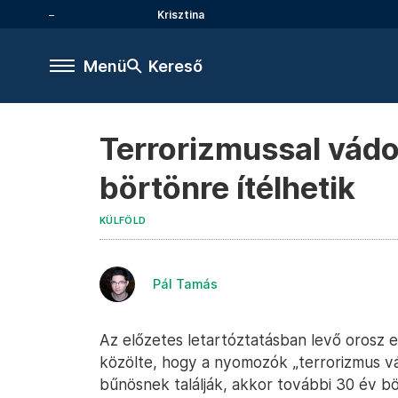
Krisztina
Menü
Kereső
Terrorizmussal vádol
börtönre ítélhetik
KÜLFÖLD
Pál Tamás
Az előzetes letartóztatásban levő orosz e
közölte, hogy a nyomozók „terrorizmus vádj
bűnösnek találják, akkor további 30 év b