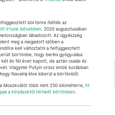
lfüggesztett börtönre ítélték az
l
itt írtunk bővebben
. 2020 augusztusában
émetországban lábadozott. Az ügyészség
jelent meg a megadott időben a
ndőre kell változtatni a felfüggesztett
került börtönbe, hogy berlini gyógyulása
két és fél évet kapott, de aztán csalás és
vet. Vlagyimir Putyin orosz elnök korábban
hogy Navalnij élve kikerül a börtönből.
va Moszkvától több mint 250 kilométerre,
itt
pjai a kínzásoktól hírhedt börtönben
.