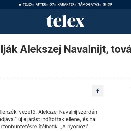
TELEX
AFTER
G7
KARAKTER
TÁMOGATÁS
SHOP
ják Alekszej Navalnijt, tov
llenzéki vezető, Alekszej Navalnij szerdán
ával” új eljárást indítottak ellene, és ha
örtönbüntetésre ítélhetik. „A nyomozó