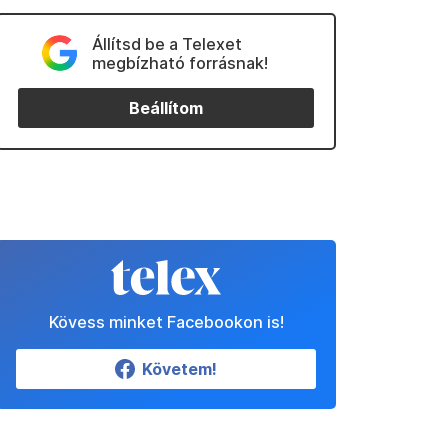
Állítsd be a Telexet
megbízható forrásnak!
Beállítom
Kövess minket Facebookon is!
Követem!