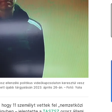
osz ellenzéki politikus videókapcsolaton keresztül vesz
t újabb tárgyalásán 2023. április 26-án. – Fotó: Yulia
 hogy 11 személyt vettek fel „nemzetközi
 ügyben – jelentette a
TASZSZ
orosz állami