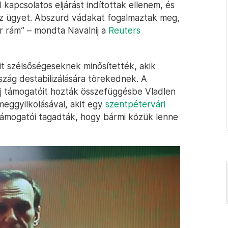
 kapcsolatos eljárást indítottak ellenem, és
 az ügyet. Abszurd vádakat fogalmaztak meg,
r rám” – mondta Navalnij a
Reuters
it szélsőségeseknek minősítették, akik
szág destabilizálására törekednek. A
nij támogatóit hozták összefüggésbe Vladlen
meggyilkolásával, akit egy
szentpétervári
támogatói tagadták, hogy bármi közük lenne