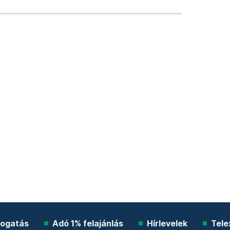
ogatás
Adó 1% felajánlás
Hírlevelek
Tele