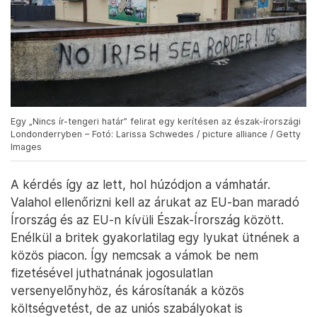
Egy „Nincs ír-tengeri határ” felirat egy kerítésen az észak-írországi
Londonderryben – Fotó: Larissa Schwedes / picture alliance / Getty
Images
A kérdés így az lett, hol húzódjon a vámhatár.
Valahol ellenőrizni kell az árukat az EU-ban maradó
Írország és az EU-n kívüli Észak-Írország között.
Enélkül a britek gyakorlatilag egy lyukat ütnének a
közös piacon. Így nemcsak a vámok be nem
fizetésével juthatnának jogosulatlan
versenyelőnyhöz, és károsítanák a közös
költségvetést, de az uniós szabályokat is