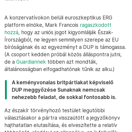
A konzervatívokon belüli euroszkeptikus ERG
platform elnöke, Mark Francois
ragaszkodott
hozzá
, hogy az uniós jogot kigyomlálják Észak-
Írországból, ne legyen semmilyen szerepe az EU
bíróságának és az egyezményt a DUP is támogassa.
(A csoport kedden próbál közös álláspontra jutni,
de a
Guardiannek
többen azt mondták,
általánosságban elfogadhatónak tűnik az alku.)
A keményvonalas britpártiakat képviselő
DUP meggyőzése Sunaknak nemcsak
nehezebb feladat, de sokkal fontosabb is.
Az északír törvényhozó testület legutóbbi
választásakor a pártra visszaütött a jegyzőkönyv
hajthatatlan elutasítása, és elveszítette a relatív