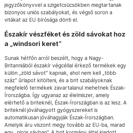
jegyzőkönyvvel a szigetcsücsökben megtartanak
bizonyos uniós szabályokat, és végső soron a
vitákat az EU bírósága dönti el.
Északír vészféket és zöld sávokat hoz
a „windsori keret”
Sunak hétfőn arról beszélt, hogy a Nagy-
Britanniából északír végcéllal érkező termékek egy
külön „zöld sávot” kapnak, ahol nem kell „több
száz” űrlapot kitölteni, és a brit szabályoknak
megfelelő termékek zavartalanul mehetnek Észak-
Írországba. Így ugyanaz az élelmiszer, amely
elérhető a briteknél, Észak-Írországban is az lesz. A
briteknél jóváhagyott gyógyszereket is
automatikusan jóváhagyják Észak-Írországban.
Amelyik áru viszont megy tovább az EU-ba, marad
egy „piros sávban”. A brit kormány által kiadott