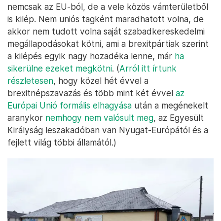
nemcsak az EU-ból, de a vele közös vámterületből
is kilép. Nem uniós tagként maradhatott volna, de
akkor nem tudott volna saját szabadkereskedelmi
megállapodásokat kötni, ami a brexitpártiak szerint
a kilépés egyik nagy hozadéka lenne, már
ha
sikerülne ezeket megkötni
. (
Arról itt írtunk
részletesen
, hogy közel hét évvel a
brexitnépszavazás és több mint két évvel
az
Európai Unió formális elhagyása
után a megénekelt
aranykor
nemhogy nem valósult meg
, az Egyesült
Királyság leszakadóban van Nyugat-Európától és a
fejlett világ többi államától.)