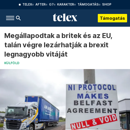
TELEX
AFTER
G7
KARAKTER
TÁMOGATÁS
SHOP
Támogatás
Megállapodtak a britek és az EU,
talán végre lezárhatják a brexit
legnagyobb vitáját
KÜLFÖLD