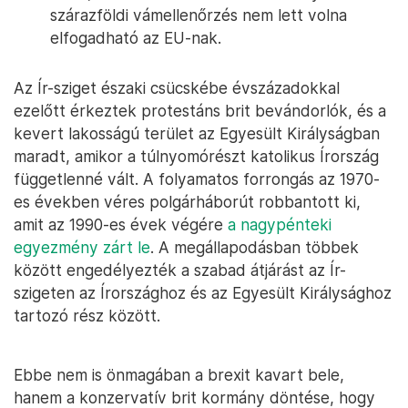
szárazföldi vámellenőrzés nem lett volna
elfogadható az EU-nak.
Az Ír-sziget északi csücskébe évszázadokkal
ezelőtt érkeztek protestáns brit bevándorlók, és a
kevert lakosságú terület az Egyesült Királyságban
maradt, amikor a túlnyomórészt katolikus Írország
függetlenné vált. A folyamatos forrongás az 1970-
es években véres polgárháborút robbantott ki,
amit az 1990-es évek végére
a nagypénteki
egyezmény zárt le
. A megállapodásban többek
között engedélyezték a szabad átjárást az Ír-
szigeten az Írországhoz és az Egyesült Királysághoz
tartozó rész között.
Ebbe nem is önmagában a brexit kavart bele,
hanem a konzervatív brit kormány döntése, hogy