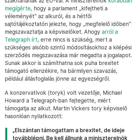
szakítanának az EU-val. A miniszterelnök
korábban
megígérte
, hogy a parlament „kifejtheti a
véleményét” az alkuról, és a hétfői
sajtótájékoztatón jelezte, hogy „megfelelő időben”
megszavaztatja a képviselőket. Ahogy
arról a
Telegraph írt
, erre nincs is szükség, mert a
szükséges alsóbb szintű módosításokhoz a kilépési
szerződés megszavazása már megadta a jogalapot.
Sunak akkor is számíthatna sok puha brexitet
támogató ellenzékire, ha bármilyen szavazás,
például állásfoglalás jönne az egyezségről.
A konzervatívok (toryk) volt vezetője, Michael
Howard a Telegraph-ban fejtegette, miért
támogatja az alkut. Martin Vickers tory képviselő
hasonlóan nyilatkozott:
„Elszántan támogattam a brexitet, de ideje
továbblépni. Be kell állnunk a miniszterelnök