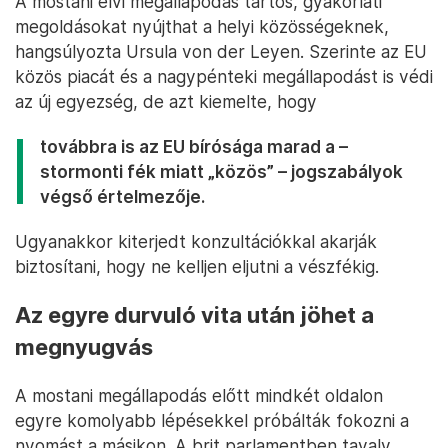
A mostani elvi megállapodás tartós, gyakorlati
megoldásokat nyújthat a helyi közösségeknek,
hangsúlyozta Ursula von der Leyen. Szerinte az EU
közös piacát és a nagypénteki megállapodást is védi
az új egyezség, de azt kiemelte, hogy
továbbra is az EU bírósága marad a –
stormonti fék miatt „közös” – jogszabályok
végső értelmezője.
Ugyanakkor kiterjedt konzultációkkal akarják
biztosítani, hogy ne kelljen eljutni a vészfékig.
Az egyre durvuló vita után jöhet a
megnyugvás
A mostani megállapodás előtt mindkét oldalon
egyre komolyabb lépésekkel próbálták fokozni a
nyomást a másikon. A brit parlamentben tavaly