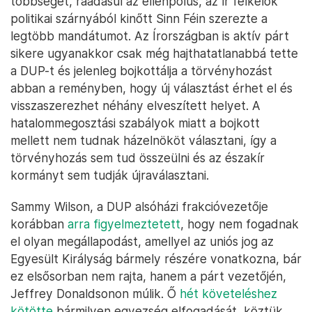
többségét, ráadásul az ellenpólus, az ír felkelők
politikai szárnyából kinőtt Sinn Féin szerezte a
legtöbb mandátumot. Az Írországban is aktív párt
sikere ugyanakkor csak még hajthatatlanabbá tette
a DUP-t és jelenleg bojkottálja a törvényhozást
abban a reményben, hogy új választást érhet el és
visszaszerezhet néhány elveszített helyet. A
hatalommegosztási szabályok miatt a bojkott
mellett nem tudnak házelnököt választani, így a
törvényhozás sem tud összeülni és az északír
kormányt sem tudják újraválasztani.
Sammy Wilson, a DUP alsóházi frakcióvezetője
korábban
arra figyelmeztetett
, hogy nem fogadnak
el olyan megállapodást, amellyel az uniós jog az
Egyesült Királyság bármely részére vonatkozna, bár
ez elsősorban nem rajta, hanem a párt vezetőjén,
Jeffrey Donaldsonon múlik. Ő
hét követeléshez
kötötte
bármilyen egyezség elfogadását, köztük