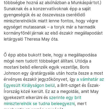
többségbe hozná az alsóházban a Munkáspártot.)
Sunaknak és a konzervatívoknak épp a saját
gyengeségük és az összevissza cserélődő
miniszterelnökök miatt lenne fontos, hogy végre
egységet mutassanak – a toryk már a harmadik
kormányfőnél járnak az első északír megállapodást
letárgyaló Theresa May óta.
Ő épp abba bukott bele, hogy a megállapodása
mögé nem tudott többséget állítani. Utódja a
mostani belső ellenzék egyik vezetője, Boris
Johnson egy újratárgyalás után hozta össze a most
érvényes északír jegyzőkönyvet, így
a vámhatár az
Egyesült Királyságon belül
, a Brit-sziget és Észak-
Írország közé került. Ez az a megoldás, amit May
igyekezett elkerülni és
szerinte egy brit
miniszterelnök se tudna beleegyezni
, mert