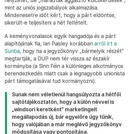
helyzetet, de „maradtak aggasztó kulcskérdések”,
mint az uniós jogszabályok alkalmazása.
Mindenesetre időt kért, hogy a párt eldöntse,
sikerült-e teljesíteni a hét feltételt.
A keményvonalasok egyik hangadója és a párt
alapítójának fia, Ian Paisley korábban
arról írt a
Sunba
, hogy ha a jegyzőkönyv „bármelyik részét”
megtartják, a DUP nem tér vissza az északír
kormányba (a Sinn Féin a különleges alkotmányos
berendezkedés miatt csak a legnagyobb unionista
párt támogatásával tud kormányozni).
Sunak nem véletlenül hangsúlyozta a hétfői
sajtótájékoztatón, hogy a külön névvel is
„windsori keretként” marketingelt
megállapodás új, bár egyelőre úgy tűnik,
hogy valójában a már meglévő jegyzőkönyv
módosítása vagy pontosítása.