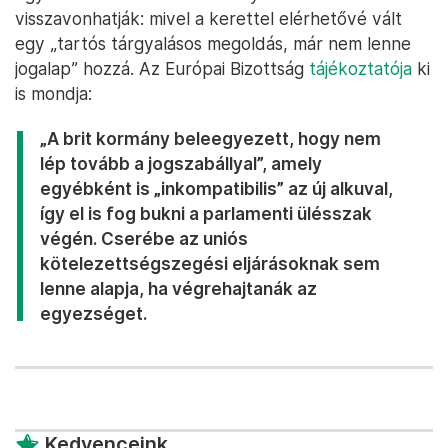
visszavonhatják: mivel a kerettel elérhetővé vált
egy „tartós tárgyalásos megoldás, már nem lenne
jogalap” hozzá. Az Európai Bizottság
tájékoztatója
ki
is mondja:
„A brit kormány beleegyezett, hogy nem
lép tovább a jogszabállyal”, amely
egyébként is „inkompatibilis” az új alkuval,
így el is fog bukni a parlamenti ülésszak
végén. Cserébe az uniós
kötelezettségszegési eljárásoknak sem
lenne alapja, ha végrehajtanák az
egyezséget.
Kedvenceink