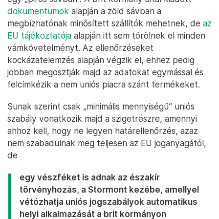
dokumentumok
alapján a zöld sávban a
megbízhatónak minősített szállítók mehetnek, de
az
EU tájékoztatója
alapján itt sem törölnek el minden
vámkövetelményt. Az ellenőrzéseket
kockázatelemzés alapján végzik el, ehhez pedig
jobban megosztják majd az adatokat egymással és
felcímkézik a nem uniós piacra szánt termékeket.
Sunak szerint csak „minimális mennyiségű” uniós
szabály vonatkozik majd a szigetrészre, amennyi
ahhoz kell, hogy ne legyen határellenőrzés, azaz
nem szabadulnak meg teljesen az EU joganyagától,
de
egy vészféket is adnak az északír
törvényhozás, a Stormont kezébe, amellyel
vétózhatja uniós jogszabályok automatikus
helyi alkalmazását a brit kormányon