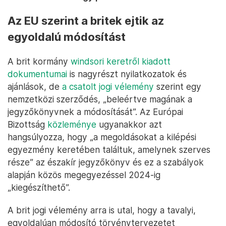
Az EU szerint a britek ejtik az
egyoldalú módosítást
A brit kormány
windsori keretről kiadott
dokumentumai
is nagyrészt nyilatkozatok és
ajánlások, de
a csatolt jogi vélemény
szerint egy
nemzetközi szerződés, „beleértve magának a
jegyzőkönyvnek a módosítását”. Az Európai
Bizottság
közleménye
ugyanakkor azt
hangsúlyozza, hogy „a megoldásokat a kilépési
egyezmény keretében találtuk, amelynek szerves
része” az északír jegyzőkönyv és ez a szabályok
alapján közös megegyezéssel 2024-ig
„kiegészíthető”.
A brit jogi vélemény arra is utal, hogy a tavalyi,
egyoldalúan módosító törvénytervezetet