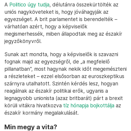
A
Politico úgy tudja
, délutánra összekürtölték az
uniós nagyköveteket is, hogy jóváhagyják az
egyezséget. A brit parlamentet is berendelték –
várhatóan azért, hogy a képviselők
megismerhessék, miben állapodtak meg az északír
jegyzőkönyvről.
Sunak azt mondta, hogy a képviselők is szavazni
fognak majd az egyezségről, de „a megfelelő
pillanatban”, most hagynak nekik időt megemészteni
a részleteket – ezzel elsősorban az euroszkeptikus
szárnyra utalhatott. Szintén kérdés lesz, hogyan
reagálnak az északír politikai erők, ugyanis a
legnagyobb unionista (azaz britbarát) párt a brexit
körüli vitákra hivatkozva
tíz hónapja bojkottálja
az
északír kormány megalakulását.
Min megy a vita?