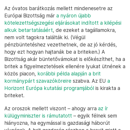
Az óvatos barátkozás mellett mindenesetre az
Európai Bizottság már
a nyáron újabb
kötelezettségszegési eljárásokat indított a kilépési
alkuk betartatásáért
, de ezeket a tagállamokra,
nem volt tagokra találták ki. (Végül
pénzbüntetéshez vezethetnek, de az jó kérdés,
hogy ezt hogyan hajtanák be a briteken.) A
Bizottság akár büntetővámokat is előkészíthet, ha a
britek a figyelmeztetések ellenére lyukat ütnének a
közös piacon,
korábbi példa alapján a brit
kormánypárt szavazóköreire
szabva. Az EU
a
Horizont Európa kutatási programjából
is kirakta a
briteket.
Az oroszok mellett viszont – ahogy arra
az
í
r
külügyminiszter is rámutatott
– egyik félnek sem
hiányozna, ha egymással is gazdasági háborút