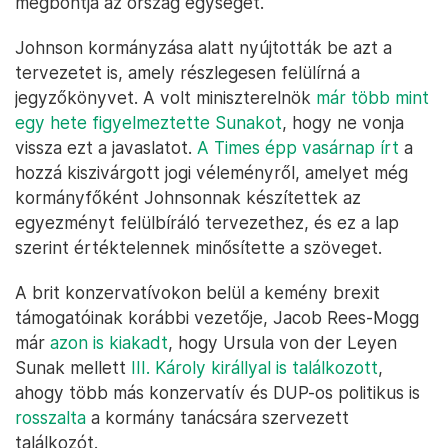
megbontja az ország egységét.
Johnson kormányzása alatt nyújtották be azt a
tervezetet is, amely részlegesen felülírná a
jegyzőkönyvet. A volt miniszterelnök
már több mint
egy hete figyelmeztette Sunakot
, hogy ne vonja
vissza ezt a javaslatot.
A Times épp vasárnap írt
a
hozzá kiszivárgott jogi véleményről, amelyet még
kormányfőként Johnsonnak készítettek az
egyezményt felülbíráló tervezethez, és ez a lap
szerint értéktelennek minősítette a szöveget.
A brit konzervatívokon belül a kemény brexit
támogatóinak korábbi vezetője, Jacob Rees-Mogg
már
azon is kiakadt
, hogy Ursula von der Leyen
Sunak mellett
III. Károly királlyal is találkozott
,
ahogy több más konzervatív és DUP-os politikus is
rosszalta
a kormány tanácsára szervezett
találkozót.