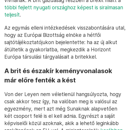
vívnának. A brit gazdaság részben a brexit miatt a
többi fejlett nyugati országhoz képest is siralmasan
teljesít
.
Az egymás elleni intézkedések visszabontására utal,
hogy az Európai Bizottság elnöke a hétfői
sajtótájékoztatójukon bejelentette: ha az új alkut
átültetik a gyakorlatba, megkezdik a Horizont
Európa társulási tárgyalásait a britekkel.
A brit és északír keményvonalasok
már előre fenték a kést
Von der Leyen nem véletlenül hangsúlyozta, hogy
csak akkor tesz így, ha valóban meg is valósul az
egyezmény, mert azt még Sunaknak alapvetően
két csoport felé is el kell adnia. Egyrészt a saját
képviselői közül azoknak, akik a lehető leginkább