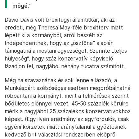
mögé.”
David Davis volt brexitügyi államtitkár, aki az
eredeti, még Theresa May-féle brexitterv miatt
lépett ki a kormányból, arról beszélt az
Independentnek, hogy az „ösztöne” alapján
támogatná a mostani egyezséget. Szerinte „teljes
hülyeség”, hogy száz konzervatív képviselő
lázadjon fel, nagyjából néhány tucatra számított.
Még ha szavaznának és sok lenne a lázadó, a
Munkáspárt szélsőséges esetben megpróbálhatná
robbantani a kormányt, mert a felmérések szerint
bődületes előnnyel vezet, 45-50 százalék körülre
mérik a nagyjából 25 százalékos konzervatívokhoz
képest. (Egy ilyen eredmény az egyfordulós, csak
egyéni körzetek miatt aránytalanul a győztesnek
kedvező brit választási rendszerben elsöprő