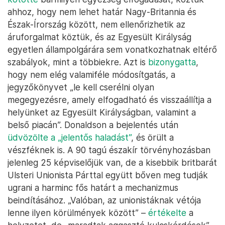
ahhoz, hogy nem lehet határ Nagy-Britannia és
Észak-Írország között, nem ellenőrizhetik az
áruforgalmat köztük, és az Egyesült Királyság
egyetlen állampolgárára sem vonatkozhatnak eltérő
szabályok, mint a többiekre. Azt is
bizonygatta
,
hogy nem elég valamiféle módosítgatás, a
jegyzőkönyvet „le kell cserélni olyan
megegyezésre, amely elfogadható és visszaállítja a
helyünket az Egyesült Királyságban, valamint a
belső piacán”. Donaldson a bejelentés után
üdvözölte a „jelentős haladást”
, és örült a
vészféknek is. A 90 tagú északír törvényhozásban
jelenleg 25 képviselőjük van, de a kisebbik britbarát
Ulsteri Unionista Párttal együtt bőven meg tudják
ugrani a harminc fős határt a mechanizmus
beindításához. „Valóban, az unionistáknak vétója
lenne ilyen körülmények között” –
értékelte
a