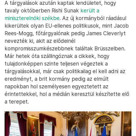
A tárgyalások azután kaptak lendületet, hogy
tavaly októberben Rishi Sunak
került a
miniszterelnöki székbe
. Az új kormányból ráadásul
kikerültek olyan EU-ellenes politikusok, mint Jacob
Rees-Mogg, főtárgyalónak pedig James Cleverlyt
nevezték ki, akit az elődeinél
kompromisszumkészebbnek találtak Brüsszelben.
Már hetek óta szállingóznak a cikkek, hogy
tulajdonképpen szinte teljesen végeztek a
tárgyalásokkal, már csak politikailag el kell adni az
eredményt, a brit kormány pedig az elmúlt
napokban hol személyesen egyeztetett az
érintettekkel, hol a médián keresztül készítette elő
a terepet.