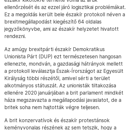
ellenőrzését és az ezzel járó logisztikai problémákat.
Ez a megoldás került bele északír protokoll néven a
brexitmegállapodást kiegészítő 64 oldalas
jegyzőkönyvbe, ami az északír helyzetet hivatott
rendezni.
Az amúgy brexitpárti északír Demokratikus
Unionista Párt (DUP) ezt természetesen hangosan
ellenezte, mondván, a gazdasági hátrányok mellett
a protokoll leválasztja Észak-Írországot az Egyesült
Királyság többi részétől, amivel sérti a terület
alkotmányos státuszát. Az unionisták tiltakozása
ellenére 2020 januárjában a brit parlament mindkét
háza megszavazta a megállapodási javaslatot, de a
britek soha nem hajtották végre teljesen.
A brit konzervatívok és északír protestánsok
keményvonalas részének az sem tetszik, hogy a