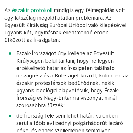
Az
északír protokoll
mindig is egy félmegoldás volt
egy látszólag megoldhatatlan problémára. Az
Egyesült Királyság Európai Unióból való kilépésével
ugyanis két, egymásnak ellentmondó érdek
ütközött az Ír-szigeten:
Észak-Írországot úgy kellene az Egyesült
Királyságon belül tartani, hogy ne legyen
érzékelhető határ az Ír-szigeten található
országrész és a Brit-sziget között, különben az
északír protestánsok bedühödnek, nekik
ugyanis ideológiai alapvetésük, hogy Észak-
Írország és Nagy-Britannia viszonyát minél
szorosabbra fűzzék;
de Írország felé sem lehet határ, különben
sérül a több évtizednyi polgárháborút lezáró
béke, és ennek szellemében semmilyen