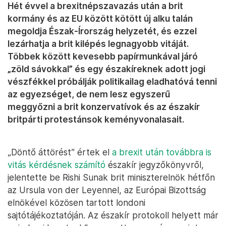
Hét évvel a brexitnépszavazás után a brit
kormány és az EU között kötött új alku talán
megoldja Észak-Írország helyzetét, és ezzel
lezárhatja a brit kilépés legnagyobb vitáját.
Többek között kevesebb papírmunkával járó
„zöld sávokkal” és egy északíreknek adott jogi
vészfékkel próbálják politikailag eladhatóvá tenni
az egyezséget, de nem lesz egyszerű
meggyőzni a brit konzervatívok és az északír
britpárti protestánsok keményvonalasait.
„Döntő áttörést” értek el
a brexit után továbbra is
vitás kérdésnek számító
északír jegyzőkönyvről,
jelentette be Rishi Sunak brit miniszterelnök hétfőn
az Ursula von der Leyennel, az Európai Bizottság
elnökével közösen tartott londoni
sajtótájékoztatóján. Az északír protokoll helyett már