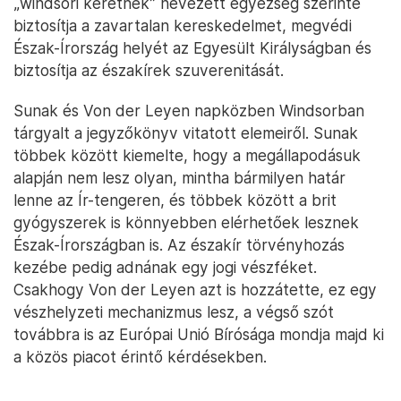
„windsori keretnek” nevezett egyezség szerinte
biztosítja a zavartalan kereskedelmet, megvédi
Észak-Írország helyét az Egyesült Királyságban és
biztosítja az északírek szuverenitását.
Sunak és Von der Leyen napközben Windsorban
tárgyalt a jegyzőkönyv vitatott elemeiről. Sunak
többek között kiemelte, hogy a megállapodásuk
alapján nem lesz olyan, mintha bármilyen határ
lenne az Ír-tengeren, és többek között a brit
gyógyszerek is könnyebben elérhetőek lesznek
Észak-Írországban is. Az északír törvényhozás
kezébe pedig adnának egy jogi vészféket.
Csakhogy Von der Leyen azt is hozzátette, ez egy
vészhelyzeti mechanizmus lesz, a végső szót
továbbra is az Európai Unió Bírósága mondja majd ki
a közös piacot érintő kérdésekben.