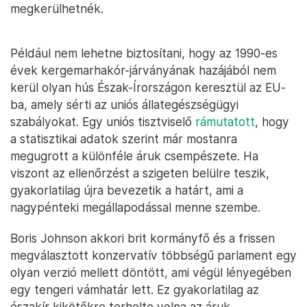
megkerülhetnék.
Például nem lehetne biztosítani, hogy az 1990-es
évek kergemarhakór-járványának hazájából nem
kerül olyan hús Észak-Írországon keresztül az EU-
ba, amely sérti az uniós állategészségügyi
szabályokat. Egy uniós tisztviselő
rámutatott
, hogy
a statisztikai adatok szerint már mostanra
megugrott a különféle áruk csempészete. Ha
viszont az ellenőrzést a szigeten belülre teszik,
gyakorlatilag újra bevezetik a határt, ami a
nagypénteki megállapodással menne szembe.
Boris Johnson akkori brit kormányfő és a frissen
megválasztott konzervatív többségű parlament egy
olyan verzió mellett döntött, ami végül lényegében
egy tengeri vámhatár lett. Ez gyakorlatilag az
északír kikötőkre terhelte volna az áruk