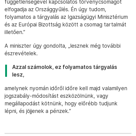
függetlenségével kapcsolatos törvénycsomagot
elfogadja az Országgyűlés. Én úgy tudom,
folyamatos a tárgyalás az Igazságügyi Minisztérium
és az Európai Bizottság között a csomag tartalmát
illetően.”
A miniszter úgy gondolta, „lesznek még további
észrevételek.
Azzal számolok, ez folyamatos tárgyalás
lesz,
amelynek nyomán időről időre kell majd valamilyen
jogszabály-módosítást eszközölnünk, vagy
megállapodást kötnünk, hogy előrébb tudjunk
lépni, és jöjjenek a pénzek.”