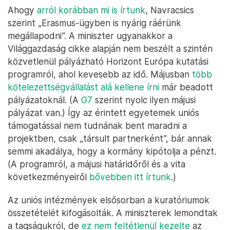
Ahogy
arról korábban mi is írtunk
, Navracsics
szerint „Erasmus-ügyben is nyárig ráérünk
megállapodni”. A miniszter ugyanakkor a
Világgazdaság cikke alapján nem beszélt a szintén
közvetlenül pályázható Horizont Európa kutatási
programról, ahol kevesebb az idő. Májusban
több
kötelezettségvállalást alá kellene írni
már beadott
pályázatoknál. (A
G7
szerint nyolc ilyen májusi
pályázat van.) Így az érintett egyetemek uniós
támogatással nem tudnának bent maradni a
projektben, csak „társult partnerként”, bár annak
semmi akadálya, hogy a kormány kipótolja a pénzt.
(A programról, a májusi határidőről és a vita
következményeiről
bővebben itt írtunk
.)
Az uniós intézmények elsősorban a kuratóriumok
összetételét kifogásolták. A miniszterek lemondtak
a tagságukról, de
ez nem feltétlenül kezelte
az