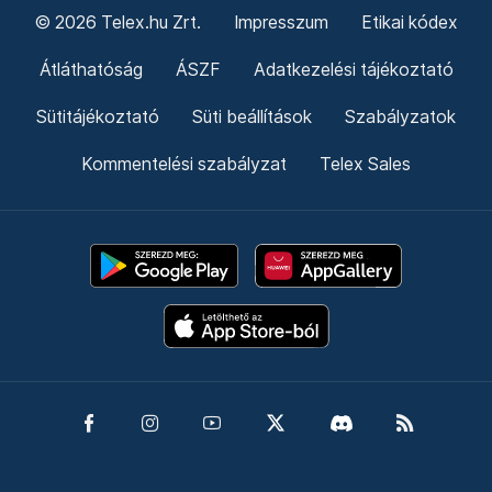
© 2026 Telex.hu Zrt.
Impresszum
Etikai kódex
Átláthatóság
ÁSZF
Adatkezelési tájékoztató
Sütitájékoztató
Süti beállítások
Szabályzatok
Kommentelési szabályzat
Telex Sales