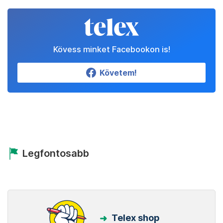
Kövess minket Facebookon is!
Követem!
Legfontosabb
Telex shop