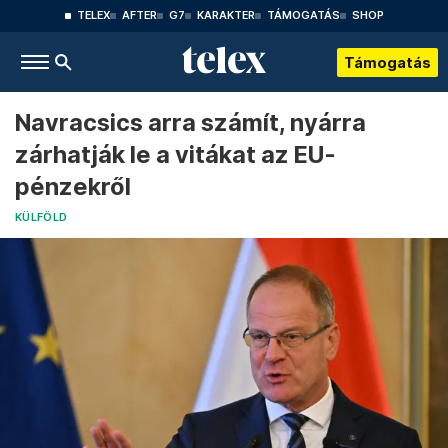
TELEX
AFTER
G7
KARAKTER
TÁMOGATÁS
SHOP
Támogatás
Navracsics arra számít, nyárra
zárhatják le a vitákat az EU-
pénzekről
KÜLFÖLD