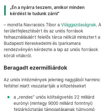
„Én a nyárra teszem, amikor minden
kérdést le tudunk zárni”
– mondta Navracsics Tibor a
Világgazdaságnak
. A
területfejlesztésért és az uniós források
felhasználásáért felelős tárca nélküli minisztert a
Budapesti Kereskedelmi és Iparkamara
rendezvényén kérdezte a lap az uniós források
körüli vitákról.
Beragadt ezermilliárdok
Az uniós intézmények jelenleg nagyjából harminc
feltétel miatt visszatartják a kifizetéseket
a „rendes” uniós költségvetés 22 milliárd
eurónyi (mintegy 9000 milliárd forintnyi)
felzárkóztatási támogatásainak túlnyomó