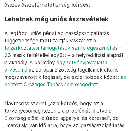
összes összeférhetetlenségi kérdést.
Lehetnek még uniós észrevételek
A legtöbb uniós pénzt az igazságszolgáltatás
függetlensége miatt tartják vissza: ez
a
felzárkóztatási támogatások szinte egészénél
és –
23 másik feltétellel együtt – a helyreállítási alapnál
is akadály. A kormány
egy törvényjavaslattal
orvosolná
az Európai Bizottság tagállamok által is
megszavazott kifogásait, de ezzel többek között
az
érintett Országos Tanács sem elégedett
.
Navracsics szerint „az a kérdés, hogy ez a
törvénycsomag kezeli-e a problémát, illetve a
Bizottság előáll-e újabb aggállyal és kéréssel”, de
„márciusig van idő arra, hogy az igazságszolgáltatás