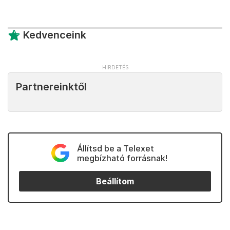
Kedvenceink
Partnereinktől
Állítsd be a Telexet
megbízható forrásnak!
Beállítom