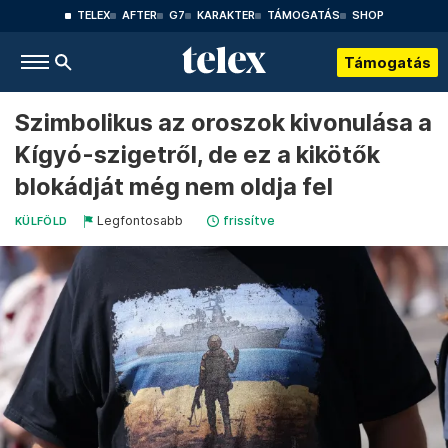
TELEX
AFTER
G7
KARAKTER
TÁMOGATÁS
SHOP
Támogatás
Szimbolikus az oroszok kivonulása a
Kígyó-szigetről, de ez a kikötők
blokádját még nem oldja fel
Legfontosabb
frissítve
KÜLFÖLD