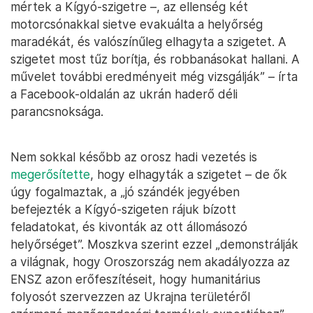
mértek a Kígyó-szigetre –, az ellenség két
motorcsónakkal sietve evakuálta a helyőrség
maradékát, és valószínűleg elhagyta a szigetet. A
szigetet most tűz borítja, és robbanásokat hallani. A
művelet további eredményeit még vizsgálják” – írta
a Facebook-oldalán az ukrán haderő déli
parancsnoksága.
Nem sokkal később az orosz hadi vezetés is
megerősítette
, hogy elhagyták a szigetet – de ők
úgy fogalmaztak, a „jó szándék jegyében
befejezték a Kígyó-szigeten rájuk bízott
feladatokat, és kivonták az ott állomásozó
helyőrséget”. Moszkva szerint ezzel „demonstrálják
a világnak, hogy Oroszország nem akadályozza az
ENSZ azon erőfeszítéseit, hogy humanitárius
folyosót szervezzen az Ukrajna területéről