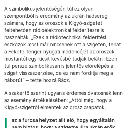
A szimbolikus jelentőségén túl ez olyan
szempontból is eredmény az ukrán hadsereg
számára, hogy az oroszok a Kígyó-szigetet
feltehetően rádióelektronikai felderítésre is
használták. „Ezek a rádiótechnikai felderítési
eszközök most már nincsenek ott a szigeten, tehát
a Fekete-tenger nyugati medencéjét az oroszok
mostantól egy kicsit kevésbé tudják belátni. Ezen
túl persze szimbolikusan is jelentős előrelépés a
sziget visszaszerzése, de ez nem fordítja meg a
háborút” – tette hozzá Rácz.
A szakértő szerint ugyanis érdemes óvatosnak lenni
az esemény értékelésében: „Attól még, hogy a
Kígyó-szigetről elmentek az orosz csapatok,
az a furcsa helyzet állt elő, hogy egyáltalán
nem biztos, hogy a szigetre újra ukrán erők