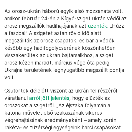
Az orosz-ukrán háború egyik első mozzanata volt,
amikor február 24-én a Kígyó-sziget ukrán védői az
orosz megszállók hadihajójának azt
üzenték
: „Húzz
a faszba!” A szigetet aztán rövid idő alatt
megszállták az orosz csapatok, és bár a védők
később egy hadifogolycserének köszönhetően
visszakerültek az ukrán bajtársaikhoz, a sziget
orosz kézen maradt, március vége óta pedig
Ukrajna területének legnyugatibb megszállt pontja
volt.
Csütörtök délelőtt viszont az ukrán fél részéről
váratlanul
arról jött jelentés
, hogy elűzték az
oroszokat a szigetről. „Az éjszaka folyamán a
katonai művelet első szakaszának sikeres
végrehajtásának eredményeként – amely során
rakéta- és tüzérségi egységeink harci csapásokat