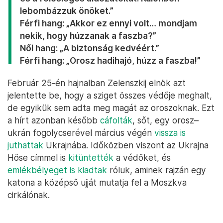
lebombázzuk önöket.”
Férfi hang: „Akkor ez ennyi volt… mondjam
nekik, hogy húzzanak a faszba?”
Női hang: „A biztonság kedvéért.”
Férfi hang: „Orosz hadihajó, húzz a faszba!”
Február 25-én hajnalban Zelenszkij elnök azt
jelentette be, hogy a sziget összes védője meghalt,
de egyikük sem adta meg magát az oroszoknak. Ezt
a hírt azonban később
cáfolták
, sőt, egy orosz–
ukrán fogolycserével március végén
vissza is
juthattak
Ukrajnába. Időközben viszont az Ukrajna
Hőse címmel is
kitüntették
a védőket, és
emlékbélyeget is kiadtak
róluk, aminek rajzán egy
katona a középső ujját mutatja fel a Moszkva
cirkálónak.