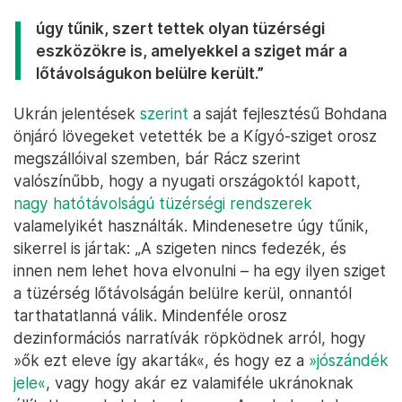
úgy tűnik, szert tettek olyan tüzérségi
eszközökre is, amelyekkel a sziget már a
lőtávolságukon belülre került.”
Ukrán jelentések
szerint
a saját fejlesztésű Bohdana
önjáró lövegeket vetették be a Kígyó-sziget orosz
megszállóival szemben, bár Rácz szerint
valószínűbb, hogy a nyugati országoktól kapott,
nagy hatótávolságú tüzérségi rendszerek
valamelyikét használták. Mindenesetre úgy tűnik,
sikerrel is jártak: „A szigeten nincs fedezék, és
innen nem lehet hova elvonulni – ha egy ilyen sziget
a tüzérség lőtávolságán belülre kerül, onnantól
tarthatatlanná válik. Mindenféle orosz
dezinformációs narratívák röpködnek arról, hogy
»ők ezt eleve így akarták«, és hogy ez a
»jószándék
jele«
, vagy hogy akár ez valamiféle ukránoknak