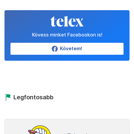
Kövess minket Facebookon is!
Követem!
Legfontosabb