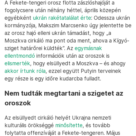
A Fekete-tengeri orosz flotta zászlóshajóját a
fogolycsere után néhány héttel, április közepén
egyébként
ukrán rakétatalálat érte
: Odessza ukrán
kormányzója, Makszim Marcsenko úgy jelentette be
az orosz hajó elleni ukrán támadást, hogy „a
Moszkva cirkáló ma pont oda ment, ahova a Kígyó-
sziget határőrei küldték”. Az
egymásnak
ellentmondó
információk után az oroszok is
elismerték
, hogy elsüllyedt a Moszkva – és ahogy
akkor írtunk róla
, ezzel együtt Putyin terveinek
egy része is egy időre kudarcba fulladt.
Nem tudták megtartani a szigetet az
oroszok
Az elsüllyedt cirkáló helyét Ukrajna nemzeti
kulturális örökséggé
minősítette
, és tovább
folytatta offenzíváját a Fekete-tengeren. Május