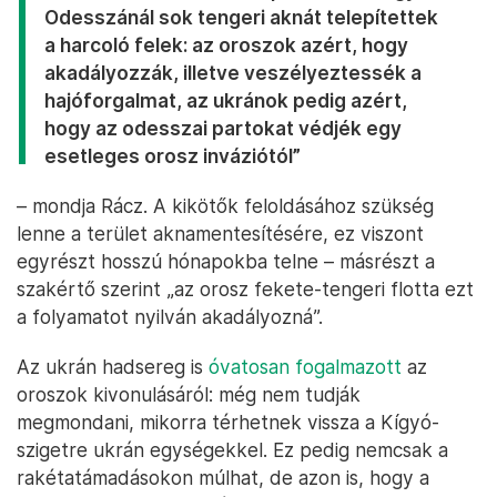
Odesszánál sok tengeri aknát telepítettek
a harcoló felek: az oroszok azért, hogy
akadályozzák, illetve veszélyeztessék a
hajóforgalmat, az ukránok pedig azért,
hogy az odesszai partokat védjék egy
esetleges orosz inváziótól”
– mondja Rácz. A kikötők feloldásához szükség
lenne a terület aknamentesítésére, ez viszont
egyrészt hosszú hónapokba telne – másrészt a
szakértő szerint „az orosz fekete-tengeri flotta ezt
a folyamatot nyilván akadályozná”.
Az ukrán hadsereg is
óvatosan fogalmazott
az
oroszok kivonulásáról: még nem tudják
megmondani, mikorra térhetnek vissza a Kígyó-
szigetre ukrán egységekkel. Ez pedig nemcsak a
rakétatámadásokon múlhat, de azon is, hogy a