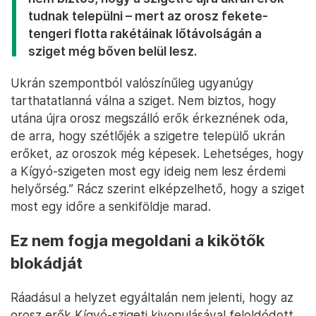
tudnak települni – mert az orosz fekete-
tengeri flotta rakétáinak lőtávolságán a
sziget még bőven belül lesz.
Ukrán szempontból valószínűleg ugyanúgy
tarthatatlanná válna a sziget. Nem biztos, hogy
utána újra orosz megszálló erők érkeznének oda,
de arra, hogy szétlőjék a szigetre települő ukrán
erőket, az oroszok még képesek. Lehetséges, hogy
a Kígyó-szigeten most egy ideig nem lesz érdemi
helyőrség.” Rácz szerint elképzelhető, hogy a sziget
most egy időre a senkiföldje marad.
Ez nem fogja megoldani a kikötők
blokádját
Ráadásul a helyzet egyáltalán nem jelenti, hogy az
orosz erők Kígyó-szigeti kivonulásával feloldódott