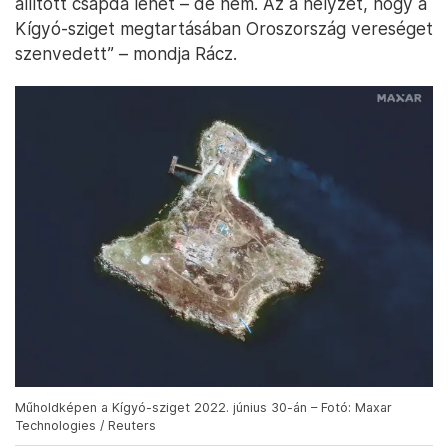
állított csapda lehet – de nem. Az a helyzet, hogy a
Kígyó-sziget megtartásában Oroszország vereséget
szenvedett” – mondja Rácz.
Műholdképen a Kígyó-sziget 2022. június 30-án – Fotó: Maxar
Technologies / Reuters