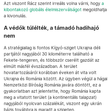
Azt viszont Rácz szerint irreális volna várni, hogy
a
kibontakozó globális élelmiszerválságot
megoldhatja
a kivonulás.
A védők túlélték, a támadó hadihajó
nem
A stratégiailag is fontos Kígyó-sziget Ukrajna déli
partjától nagyjából 30 kilométerre található a
Fekete-tengeren, és többször cserélt gazdát az
elmúlt másfél évszázadban. A terület
hovatartozásáról korábban éveken át vita volt
Ukrajna és Románia között. Az ügyben végül a hágai
Nemzetközi Bíróság Románia javára döntött, ez a
gyakorlatban azt jelentette, hogy Románia kapta
meg a vitatott terület (a kontinentális talapzat)
nagyjából nyolcvan százalékát, viszont egy ukrán
bázis továbbra is maradt a szigeten.