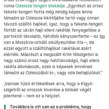
volna
Odessza tengeri blokádja
: „Egyrészt az orosz
fekete-tengeri flotta még mindig képes lenne
támadni az Odessza kikötőjébe tartó vagy onnan
távozó szállító hajókat. Igaz, hogy a fekete-tengeri
flottát az ukrán hajó elleni rakéták fenyegetése a
partoktól távolabb, hátrébb kényszerítette – ez így
van a Moszkva-cirkáló elsüllyesztése óta –, de
ezzel együtt a szállítóhajókat rakétával azért
elérnék. Másrészt a megszállt Krím félszigeten is
nagy számú orosz nagy hatótávolságú, hajó elleni
rakéta állomásozik, ezek is képesek lennének
támadni az Odesszából ki-, vagy oda behajózókat.”
„Vannak túlzó értékelések arra, hogy a Kígyó-
szigetről az oroszok kiverése a blokád végét
jelentené – nem ez a helyzet.
Továbbra is ott van az a probléma, hogy