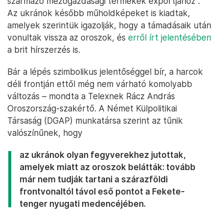
származó mezőgazdasági termékek exportjához”.
Az ukránok később műholdképeket is kiadtak,
amelyek szerintük igazolják, hogy a támadásaik után
vonultak vissza az oroszok, és
erről írt jelentésében
a brit hírszerzés is.
Bár a lépés szimbolikus jelentőséggel bír, a harcok
déli frontján ettől még nem várható komolyabb
változás – mondta a Telexnek Rácz András
Oroszország-szakértő. A Német Külpolitikai
Társaság (DGAP) munkatársa szerint az tűnik
valószínűnek, hogy
az ukránok olyan fegyverekhez jutottak,
amelyek miatt az oroszok belátták: tovább
már nem tudják tartani a szárazföldi
frontvonaltól távol eső pontot a Fekete-
tenger nyugati medencéjében.