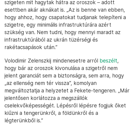
szigeten mit hagytak hátra az oroszok – adott
esettben akár aknákat is. „Az is benne van ebben,
hogy ahhoz, hogy csapatokat tudjanak telepíteni a
szigetre, egy minimális infrastruktúrára azért
szükség van. Nem tudni, hogy mennyi maradt az
infrastruktúrából az ukrán tüzérségi és
rakétacsapások után.”
Volodimir Zelenszkij mindenesetre arról
beszélt
,
hogy bár az oroszok kivonulása a szigetről nem
jelent garanciát sem a biztonságra, sem arra, hogy
„az ellenség nem tér vissza”, komolyan
megváltoztatja a helyzetet a Fekete-tengeren. „Már
jelentősen korlátozza a megszállók
cselekvőképességét. Lépésről lépésre fogjuk őket
kiűzni a tengerünkről, a földünkről és a
légterünkből is.”