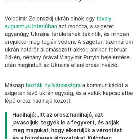
Volodimir Zelenszkij ukrán elnök egy
tavaly
augusztusi interjúban
azt mondta, a szigetet
ugyanúgy Ukrajna területének tekintik, és minden
erejükkel meg fogják védeni. A szigeten tizenhárom
ukrán határőr állomásozott akkor, amikor február
24-én, néhány órával Vlagyimir Putyin bejelentése
után megindult az Ukrajna elleni orosz invázió.
Másnap
hozták nyilvánosságra
a kommunikációt a
szigeten lévő ukrán egység, és a velük kapcsolatba
lépő orosz hadihajó között:
Hadihajó: „Itt az orosz hadihajó, azt
javasoljuk, tegyék le a fegyvert, és adják
meg magukat, hogy elkerüljük a vérontást
és a fölösleges áldozatokat. Különben