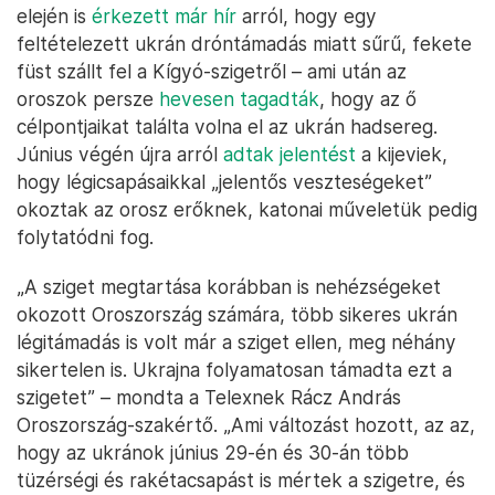
elején is
érkezett már hír
arról, hogy egy
feltételezett ukrán dróntámadás miatt sűrű, fekete
füst szállt fel a Kígyó-szigetről – ami után az
oroszok persze
hevesen tagadták
, hogy az ő
célpontjaikat találta volna el az ukrán hadsereg.
Június végén újra arról
adtak jelentést
a kijeviek,
hogy légicsapásaikkal „jelentős veszteségeket”
okoztak az orosz erőknek, katonai műveletük pedig
folytatódni fog.
„A sziget megtartása korábban is nehézségeket
okozott Oroszország számára, több sikeres ukrán
légitámadás is volt már a sziget ellen, meg néhány
sikertelen is. Ukrajna folyamatosan támadta ezt a
szigetet” – mondta a Telexnek Rácz András
Oroszország-szakértő. „Ami változást hozott, az az,
hogy az ukránok június 29-én és 30-án több
tüzérségi és rakétacsapást is mértek a szigetre, és