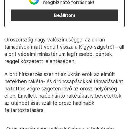
megbízható forrásnak!
Beállítom
Oroszország nagy valószínűséggel az ukrán
támadások miatt vonult vissza a Kígyó-szigetről – áll
a brit védelmi minisztérium legfrissebb, péntek
reggel közzétett jelentésében.
A brit hírszerzés szerint az ukrán erők az elmúlt
hetekben rakéta- és dróncsapásokkal támadásokat
hajtottak végre szigeten lévő az orosz helyőrség
ellen. Emellett hajóelhárító rakétákat is bevetettek
az utánpótlását szállító orosz hadihajók
feltartóztatására.
„Oroszország nagy valószínűséggel a helyőrség