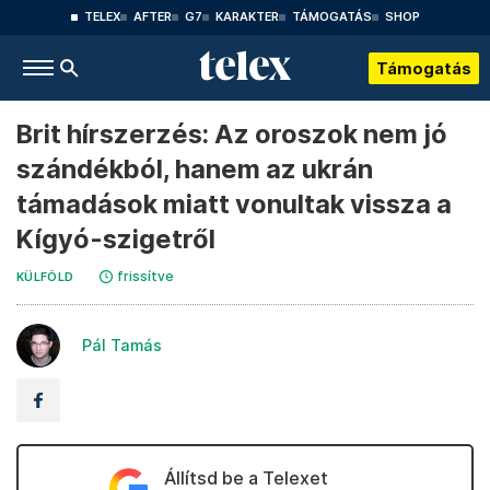
TELEX
AFTER
G7
KARAKTER
TÁMOGATÁS
SHOP
Támogatás
Brit hírszerzés: Az oroszok nem jó
szándékból, hanem az ukrán
támadások miatt vonultak vissza a
Kígyó-szigetről
frissítve
KÜLFÖLD
Pál Tamás
Állítsd be a Telexet