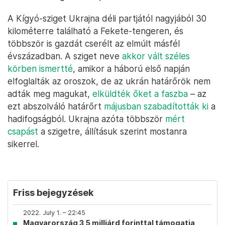
A Kígyó-sziget Ukrajna déli partjától nagyjából 30
kilométerre található a Fekete-tengeren, és
többször is gazdát cserélt az elmúlt másfél
évszázadban. A sziget neve
akkor vált széles
körben ismertté
, amikor a háború első napján
elfoglalták az oroszok, de az ukrán határőrök nem
adták meg magukat,
elküldték őket a faszba
– az
ezt abszolváló határőrt
májusban szabadították ki
a
hadifogságból. Ukrajna azóta többször
mért
csapást
a szigetre, állításuk szerint mostanra
sikerrel.
Friss bejegyzések
2022. July 1. – 22:45
Magyarország 3,5 milliárd forinttal támogatja