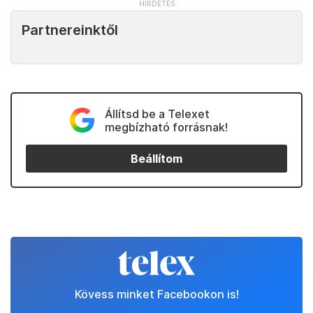
Partnereinktől
Állítsd be a Telexet
megbízható forrásnak!
Beállítom
Kövess minket Facebookon is!