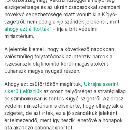
elszigeteltsége és az ukrán csapásokkal szembeni
növekvő sebezhetősége miatt vonult ki a Kígyó-
szigetről, nem pedig a »jó szándék jeleként«, mint
ahogy azt állították
” – írja a brit védelmi
minisztérium.
A jelentés kiemeli, hogy a következő napokban
valószínűleg folytatódnak az intenzív harcok a
liszicsanszki olajfinomító körüli magaslatokért
Luhanszk megye nyugati részén.
Ahogy azt csütörtökön megírtuk,
Ukrajna szerint
sikerült elűzniük
az orosz helyőrséget a stratégiailag
és szimbolikusan is fontos Kígyó-szigetről. Az orosz
védelmi minisztérium is elismerte, hogy elhagyták a
szigetet, de azt írták, ez a jó szándékuk jeleként
értelmezendő, mert így teszik lehetővé a hónapok
óta akadozó gabonaexportot.