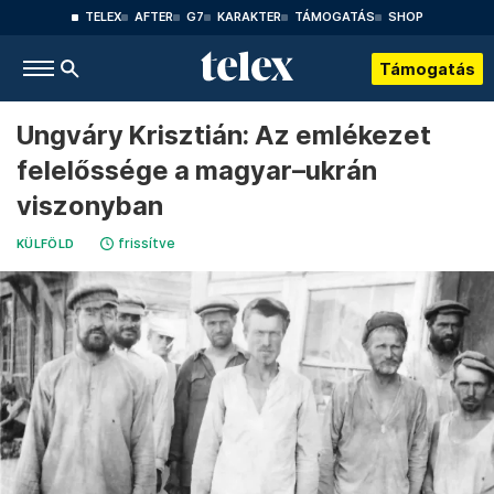
TELEX
AFTER
G7
KARAKTER
TÁMOGATÁS
SHOP
Támogatás
Ungváry Krisztián: Az emlékezet
felelőssége a magyar–ukrán
viszonyban
frissítve
KÜLFÖLD