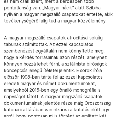
és nem csak azért, mert a kérdésben több
pontatlanság van. „Magyar nácik” alatt Szibiha
nyilván a magyar megszálló csapatokat értette, akik
tevékenységéről alig tud a magyar közvélemény.
A magyar megszálló csapatok atrocitásai sokáig
tabunak számítottak. Az ezzel kapcsolatos
szembenézést egyáltalán nem könnyítette meg,
hogy a kérdés forrásainak azon részét, amelyhez
könnyen hozzá lehet férni, a sztálinista bíróságok
koncepciós jellegű ítéletei jelentik. E sorok írója
először 1998-ban tárta fel az ezzel kapcsolatos
eredeti magyar és német dokumentumokat,
amelyekből 2015-ben egy önálló monográfia is
napvilágot látott. A magyar megszálló csapatok
dokumentumainak jelentős része máig Oroszország
katonai irattárában van elzárva a kutatás előtt, így
arról, hogy pontosan mi is történt az említett két