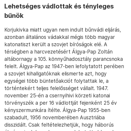
Lehetséges vádlottak és tényleges
bűnök
Korjukivka miatt ugyan nem indult bűnvádi eljárás,
azonban általános vádakkal mégis több magyar
katonatiszt került a szovjet bíróságok elé. A
térségben a harcvezetésért Álgya-Pap Zoltán
altábornagy a 105. könnyűhadosztály parancsnoka
felelt. Álgya-Pap az 1947-ben lefolytatott perében
a szovjet kihallgatóknak elismerte azt, hogy
egységei több büntetőakciót folytattak le, a
történtekért teljes felelősséget vállalt. 1947.
november 25-én a csernyihivi körzeti katonai
törvényszék a per 16 vádlottját fejenként 25 év
kényszermunkára ítélte. Álgya-Pap 1955-ben
szabadult, 1956 novemberében Ausztriába
disszidált. Csak feltételezhetjük, hogy háborús