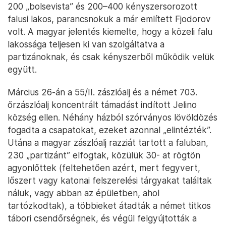
200 „bolsevista” és 200–400 kényszersorozott
falusi lakos, parancsnokuk a már említett Fjodorov
volt. A magyar jelentés kiemelte, hogy a közeli falu
lakossága teljesen ki van szolgáltatva a
partizánoknak, és csak kényszerből működik velük
együtt.
Március 26-án a 55/II. zászlóalj és a német 703.
őrzászlóalj koncentrált támadást indított Jelino
község ellen. Néhány házból szórványos lövöldözés
fogadta a csapatokat, ezeket azonnal „elintézték”.
Utána a magyar zászlóalj razziát tartott a faluban,
230 „partizánt” elfogtak, közülük 30- at rögtön
agyonlőttek (feltehetően azért, mert fegyvert,
lőszert vagy katonai felszerelési tárgyakat találtak
náluk, vagy abban az épületben, ahol
tartózkodtak), a többieket átadták a német titkos
tábori csendőrségnek, és végül felgyújtották a