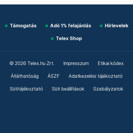
Támogatás
Adó 1% felajánlás
Hírlevelek
Telex Shop
© 2026 Telex.hu Zrt.
Impresszum
Etikai kódex
Átláthatóság
ÁSZF
Adatkezelési tájékoztató
Sütitájékoztató
Süti beállítások
Szabályzatok
Kommentelési szabályzat
Telex Sales