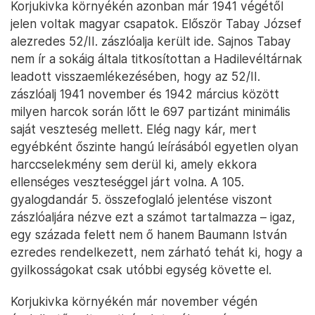
Korjukivka környékén azonban már 1941 végétől
jelen voltak magyar csapatok. Először Tabay József
alezredes 52/II. zászlóalja került ide. Sajnos Tabay
nem ír a sokáig általa titkosítottan a Hadilevéltárnak
leadott visszaemlékezésében, hogy az 52/II.
zászlóalj 1941 november és 1942 március között
milyen harcok során lőtt le 697 partizánt minimális
saját veszteség mellett. Elég nagy kár, mert
egyébként őszinte hangú leírásából egyetlen olyan
harccselekmény sem derül ki, amely ekkora
ellenséges veszteséggel járt volna. A 105.
gyalogdandár 5. összefoglaló jelentése viszont
zászlóaljára nézve ezt a számot tartalmazza – igaz,
egy százada felett nem ő hanem Baumann István
ezredes rendelkezett, nem zárható tehát ki, hogy a
gyilkosságokat csak utóbbi egység követte el.
Korjukivka környékén már november végén