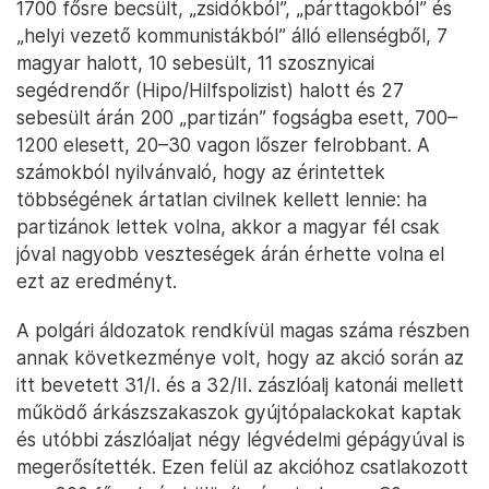
1700 fősre becsült, „zsidókból”, „párttagokból” és
„helyi vezető kommunistákból” álló ellenségből, 7
magyar halott, 10 sebesült, 11 szosznyicai
segédrendőr (Hipo/Hilfspolizist) halott és 27
sebesült árán 200 „partizán” fogságba esett, 700–
1200 elesett, 20–30 vagon lőszer felrobbant. A
számokból nyilvánvaló, hogy az érintettek
többségének ártatlan civilnek kellett lennie: ha
partizánok lettek volna, akkor a magyar fél csak
jóval nagyobb veszteségek árán érhette volna el
ezt az eredményt.
A polgári áldozatok rendkívül magas száma részben
annak következménye volt, hogy az akció során az
itt bevetett 31/I. és a 32/II. zászlóalj katonái mellett
működő árkászszakaszok gyújtópalackokat kaptak
és utóbbi zászlóaljat négy légvédelmi gépágyúval is
megerősítették. Ezen felül az akcióhoz csatlakozott