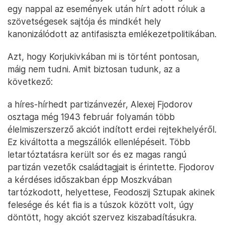
egy nappal az események után hírt adott róluk a
szövetségesek sajtója és mindkét hely
kanonizálódott az antifasiszta emlékezetpolitikában.
Azt, hogy Korjukivkában mi is történt pontosan,
máig nem tudni. Amit biztosan tudunk, az a
következő:
a híres-hírhedt partizánvezér, Alexej Fjodorov
osztaga még 1943 február folyamán több
élelmiszerszerző akciót indított erdei rejtekhelyéről.
Ez kiváltotta a megszállók ellenlépéseit. Több
letartóztatásra került sor és ez magas rangú
partizán vezetők családtagjait is érintette. Fjodorov
a kérdéses időszakban épp Moszkvában
tartózkodott, helyettese, Feodoszij Sztupak akinek
felesége és két fia is a túszok között volt, úgy
döntött, hogy akciót szervez kiszabadításukra.