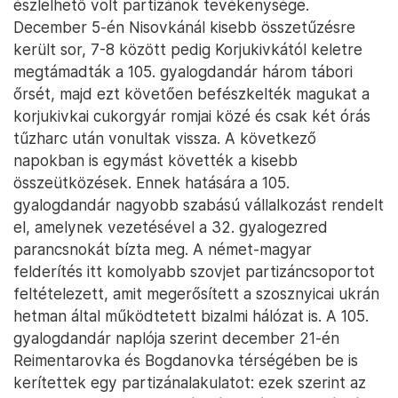
észlelhető volt partizánok tevékenysége.
December 5-én Nisovkánál kisebb összetűzésre
került sor, 7-8 között pedig Korjukivkától keletre
megtámadták a 105. gyalogdandár három tábori
őrsét, majd ezt követően befészkelték magukat a
korjukivkai cukorgyár romjai közé és csak két órás
tűzharc után vonultak vissza. A következő
napokban is egymást követték a kisebb
összeütközések. Ennek hatására a 105.
gyalogdandár nagyobb szabású vállalkozást rendelt
el, amelynek vezetésével a 32. gyalogezred
parancsnokát bízta meg. A német-magyar
felderítés itt komolyabb szovjet partizáncsoportot
feltételezett, amit megerősített a szosznyicai ukrán
hetman által működtetett bizalmi hálózat is. A 105.
gyalogdandár naplója szerint december 21-én
Reimentarovka és Bogdanovka térségében be is
kerítettek egy partizánalakulatot: ezek szerint az