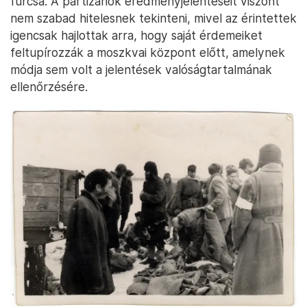
furcsa. A partizánok eredményjelentéseit viszont
nem szabad hitelesnek tekinteni, mivel az érintettek
igencsak hajlottak arra, hogy saját érdemeiket
feltupírozzák a moszkvai központ előtt, amelynek
módja sem volt a jelentések valóságtartalmának
ellenőrzésére.