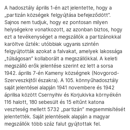
A hadosztály április 1-én azt jelentette, hogy a
„partizán községek felgyújtása befejeződött”.
Sajnos nem tudjuk, hogy ez pontosan milyen
helységekre vonatkozott, az azonban biztos, hogy
ezt a tevékenységet a megszállók a partizánokkal
karöltve űzték: utóbbiak ugyanis szintén
felgyújtották azokat a falvakat, amelyek lakossága
„túlságosan” kollaborált a megszállókkal. A keleti
megszálló erők jelentése szerint ez lett a sorsa
1942. április 7-én Kameny községnek (Novgorod-
Szerveszkijtől északra). A 105. könnyűhadosztály
saját jelentései alapján 1941 novembere és 1942
áprilisa között Csernyihiv és Korjukivka környékén
116 halott, 180 sebesült és 15 eltűnt katona
veszteség mellett 5732 „partizán” megsemmisítését
jelentették. Saját jelentéseik alapján a magyar
megszállók több száz falut gyújtottak fel.