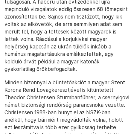
túlságosan. A háború után évtizedekkel újra
meginduló vizsgálatok eddig összesen 68 tömegsírt
azonosítottak be. Sajnos nem tisztázott, hogy kik
voltak az elkövetők, de arra semmilyen adat sem
merült fel, hogy a tettesek között magyarok is
lettek volna. Ráadásul a korjukivkai magyar
helyőrség kapcsán az ukrán túlélők inkább a
humánus magatartásukra emlékeztettek, egy
kolduló árvát például a magyar katonák
gyakorlatilag örökbefogadtak.
Minden bizonnyal a büntetőakciót a magyar Szent
Korona Rend Lovagkeresztjével is kitüntetett
Theodor Christensen Sturmbanführer, a csernyigovi
német biztonsági rendőrség parancsnoka vezette.
Christensen 1988-ban hunyt el az NSZK-ban
anélkül, hogy bármiért megvádolták volna, holott
ezt leszámítva is több ezer gyilkosság terhelte