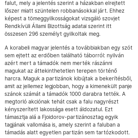
falut, mely a jelentés szerint a házakban elrejtett
lőszer miatt szüntelen robbanásokkal járt. Ehhez
képest a tömeggyilkosságokat vizsgáló szovjet
Rendkívüli Állami Bizottság adatai szerint itt
összesen 296 személyt gyilkoltak meg.
A korabeli magyar jelentés a továbbiakban egy szót
sem ejtett az erdőben található táborról: nyilván
azért mert a támadók nem merték rászánni
magukat az áttekinthetetlen terepen történő
harcra. Maguk a partizánok kibújtak a bekerítésből,
amit az jellemez legjobban, hogy a kimenekült panje
szánok számát a támadók 1000 darabra tették. A
megtorló akciónak tehát csak a falu nagyrészt
kényszerített lakossága esett áldozatul. Ezt
támasztja alá a Fjoidorov-partizánosztag egyik
tagjának vallomása is, amely szerint a faluban a
támadás alatt egyetlen partizán sem tartózkodott.