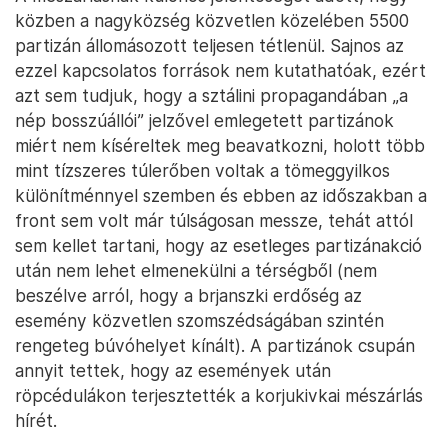
közben a nagyközség közvetlen közelében 5500
partizán állomásozott teljesen tétlenül. Sajnos az
ezzel kapcsolatos források nem kutathatóak, ezért
azt sem tudjuk, hogy a sztálini propagandában „a
nép bosszúállói” jelzővel emlegetett partizánok
miért nem kíséreltek meg beavatkozni, holott több
mint tízszeres túlerőben voltak a tömeggyilkos
különítménnyel szemben és ebben az időszakban a
front sem volt már túlságosan messze, tehát attól
sem kellet tartani, hogy az esetleges partizánakció
után nem lehet elmenekülni a térségből (nem
beszélve arról, hogy a brjanszki erdőség az
esemény közvetlen szomszédságában szintén
rengeteg búvóhelyet kínált). A partizánok csupán
annyit tettek, hogy az események után
röpcédulákon terjesztették a korjukivkai mészárlás
hírét.