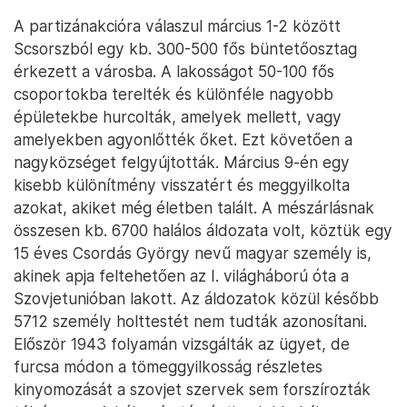
A partizánakcióra válaszul március 1-2 között
Scsorszból egy kb. 300-500 fős büntetőosztag
érkezett a városba. A lakosságot 50-100 fős
csoportokba terelték és különféle nagyobb
épületekbe hurcolták, amelyek mellett, vagy
amelyekben agyonlőtték őket. Ezt követően a
nagyközséget felgyújtották. Március 9-én egy
kisebb különítmény visszatért és meggyilkolta
azokat, akiket még életben talált. A mészárlásnak
összesen kb. 6700 halálos áldozata volt, köztük egy
15 éves Csordás György nevű magyar személy is,
akinek apja feltehetően az I. világháború óta a
Szovjetunióban lakott. Az áldozatok közül később
5712 személy holttestét nem tudták azonosítani.
Először 1943 folyamán vizsgálták az ügyet, de
furcsa módon a tömeggyilkosság részletes
kinyomozását a szovjet szervek sem forszírozták