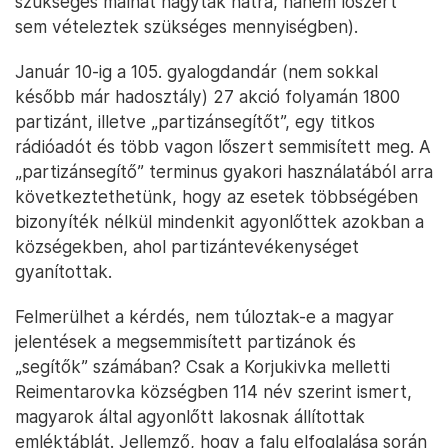
szükséges málhát hagyták hátra, hanem lőszert
sem vételeztek szükséges mennyiségben).
Január 10-ig a 105. gyalogdandár (nem sokkal
később már hadosztály) 27 akció folyamán 1800
partizánt, illetve „partizánsegítőt”, egy titkos
rádióadót és több vagon lőszert semmisített meg. A
„partizánsegítő” terminus gyakori használatából arra
következtethetünk, hogy az esetek többségében
bizonyíték nélkül mindenkit agyonlőttek azokban a
községekben, ahol partizántevékenységet
gyanítottak.
Felmerülhet a kérdés, nem túloztak-e a magyar
jelentések a megsemmisített partizánok és
„segítők” számában? Csak a Korjukivka melletti
Reimentarovka községben 114 név szerint ismert,
magyarok által agyonlőtt lakosnak állítottak
emléktáblát. Jellemző, hogy a falu elfoglalása során