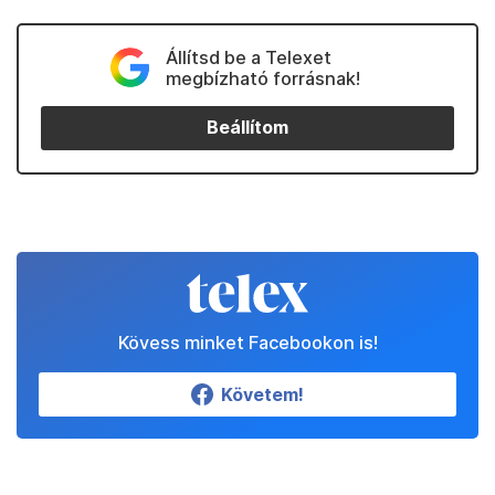
Állítsd be a Telexet
megbízható forrásnak!
Beállítom
Kövess minket Facebookon is!
Követem!