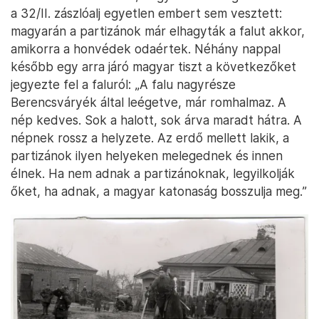
a 32/II. zászlóalj egyetlen embert sem vesztett:
magyarán a partizánok már elhagyták a falut akkor,
amikorra a honvédek odaértek. Néhány nappal
később egy arra járó magyar tiszt a következőket
jegyezte fel a faluról: „A falu nagyrésze
Berencsváryék által leégetve, már romhalmaz. A
nép kedves. Sok a halott, sok árva maradt hátra. A
népnek rossz a helyzete. Az erdő mellett lakik, a
partizánok ilyen helyeken melegednek és innen
élnek. Ha nem adnak a partizánoknak, legyilkolják
őket, ha adnak, a magyar katonaság bosszulja meg.”