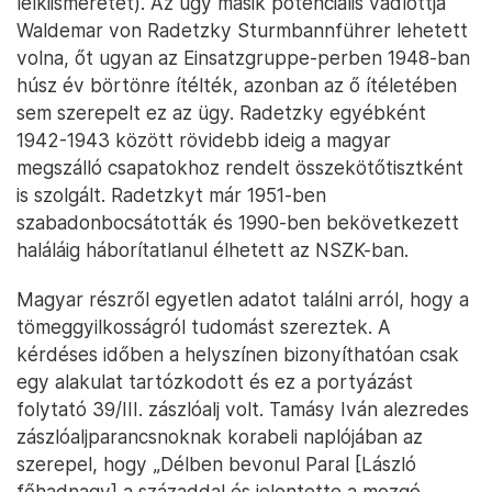
lelkiismeretét). Az ügy másik potenciális vádlottja
Waldemar von Radetzky Sturmbannführer lehetett
volna, őt ugyan az Einsatzgruppe-perben 1948-ban
húsz év börtönre ítélték, azonban az ő ítéletében
sem szerepelt ez az ügy. Radetzky egyébként
1942-1943 között rövidebb ideig a magyar
megszálló csapatokhoz rendelt összekötőtisztként
is szolgált. Radetzkyt már 1951-ben
szabadonbocsátották és 1990-ben bekövetkezett
haláláig háborítatlanul élhetett az NSZK-ban.
Magyar részről egyetlen adatot találni arról, hogy a
tömeggyilkosságról tudomást szereztek. A
kérdéses időben a helyszínen bizonyíthatóan csak
egy alakulat tartózkodott és ez a portyázást
folytató 39/III. zászlóalj volt. Tamásy Iván alezredes
zászlóaljparancsnoknak korabeli naplójában az
szerepel, hogy „Délben bevonul Paral [László
főhadnagy] a századdal és jelentette a mozgó