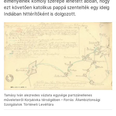
élményeinek komoly szerepe lehetett abban, hogy
ezt követően katolikus pappá szentelték egy ideig
Indiában hittérítőként is dolgozott.
Tamásy Iván alezredes vázlata egysége partizánellenes
műveleteiről Korjukivka térségében – Forrás: Állambiztonsági
Szolgálatok Történeti Levéltára