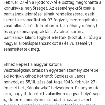
Február 27-én a Fjodorov-féle osztag megrohanta a
korjukivkai helyőrséget. Az eseményekről csak a
partizánok jelentései állnak rendelkezésre, ezek
szerint kiszabadítottak 97 foglyot, megrongálták a
vasútállomást és felrobbantottak néhány műhelyt
és egy üzemanyagraktárt. Az akció során a
partizánok kilenc foglyot ejtettek (köztük állítólag a
magyar állomásparancsnokot is) és 78 személyt
semmisítettek meg.
Ehhez képest a magyar katonai
veszteségkimutatásban egyetlen személy szerepel,
aki Korjukivkához köthető: Szoleszku János
honvéd, az 55/III. zászlóalj tagja 1943. február 27-
én esett el „Kárjukowka” helységben. Ez ugyan utal
arra, hogy itt lehetett valamilyen magyar helyőrség
is, de erre semmilyen más adat nincs, ami azért