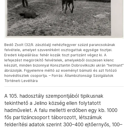
Bedő Zsolt (32/II. zászlóalj) nehézfegyver százd parancsokának
felvétele, amelyet szuvenírként osztogattak egysége tisztjei.
Eredeti képaláírása: fehér kozák tiszt partizánt végez ki. A
lefejezést megörökítő felvételek, amelyekből összesen kilenc
készült, minden bizonnyal Konsztantin Dobrovilkszki ukrán "hetmant"
ábrázolják. Figyelemre méltó az eseményt bámuló és azt fotózó
honvédtisztek csoportja. – Forrás: Állambiztonsági Szolgálatok
Történeti Levéltára
A 105. hadosztály szempontjából tipikusnak
tekinthető a Jelino község ellen folytatott
hadművelet. A falu melletti erdőben egy kb. 1000
fős partizáncsoport táborozott, létszámuk
felderítési adatok szerint 300–400 ejtőernyős, 100–