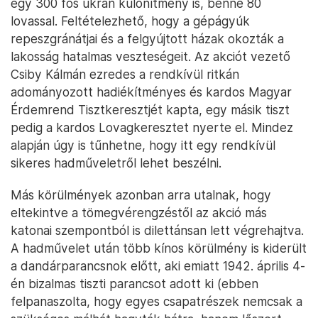
egy 300 fős ukrán különítmény is, benne 80
lovassal. Feltételezhető, hogy a gépágyúk
repeszgránátjai és a felgyújtott házak okozták a
lakosság hatalmas veszteségeit. Az akciót vezető
Csiby Kálmán ezredes a rendkívül ritkán
adományozott hadiékítményes és kardos Magyar
Érdemrend Tisztkeresztjét kapta, egy másik tiszt
pedig a kardos Lovagkeresztet nyerte el. Mindez
alapján úgy is tűnhetne, hogy itt egy rendkívül
sikeres hadműveletről lehet beszélni.
Más körülmények azonban arra utalnak, hogy
eltekintve a tömegvérengzéstől az akció más
katonai szempontból is dilettánsan lett végrehajtva.
A hadművelet után több kínos körülmény is kiderült
a dandárparancsnok előtt, aki emiatt 1942. április 4-
én bizalmas tiszti parancsot adott ki (ebben
felpanaszolta, hogy egyes csapatrészek nemcsak a