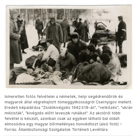
Ismeretlen fotós felvételei a németek, helyi segédrendőrök és
magyarok által végrehajtott tömeggyilkosságról Csernyigov mellett.
Eredeti képaláírása "Zsidókivégzés 1942.II.18-án", "vetkőzés", "ukrán
milicisták", "kivégzés előtt leveszik ruháikat". Az akcióról több
felvétel is készült, azonban csak az egyiken látható bal oldalt
elmosódva egy magyar bőrmellényes honvédtiszt (alsó fotó) –
Forrás: Állambiztonsági Szolgálatok Történeti Levéltára