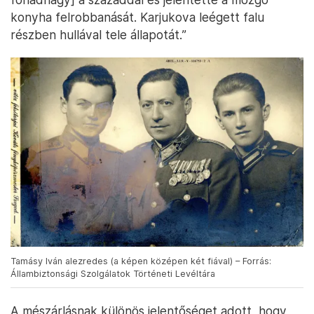
konyha felrobbanását. Karjukova leégett falu
részben hullával tele állapotát.”
Tamásy Iván alezredes (a képen középen két fiával) – Forrás:
Állambiztonsági Szolgálatok Történeti Levéltára
A mészárlásnak különös jelentőséget adott, hogy