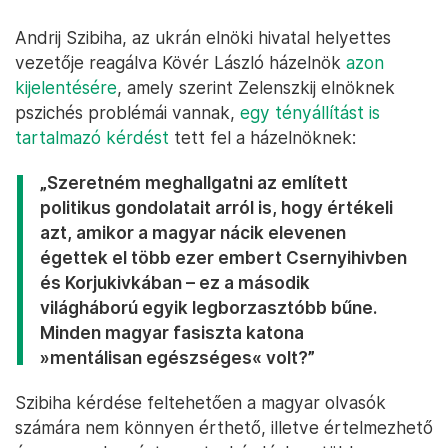
Andrij Szibiha, az ukrán elnöki hivatal helyettes
vezetője reagálva Kövér László házelnök
azon
kijelentésére
, amely szerint Zelenszkij elnöknek
pszichés problémái vannak,
egy tényállítást is
tartalmazó kérdést
tett fel a házelnöknek:
„Szeretném meghallgatni az említett
politikus gondolatait arról is, hogy értékeli
azt, amikor a magyar nácik elevenen
égettek el több ezer embert Csernyihivben
és Korjukivkában – ez a második
világháború egyik legborzasztóbb bűne.
Minden magyar fasiszta katona
»mentálisan egészséges« volt?”
Szibiha kérdése feltehetően a magyar olvasók
számára nem könnyen érthető, illetve értelmezhető